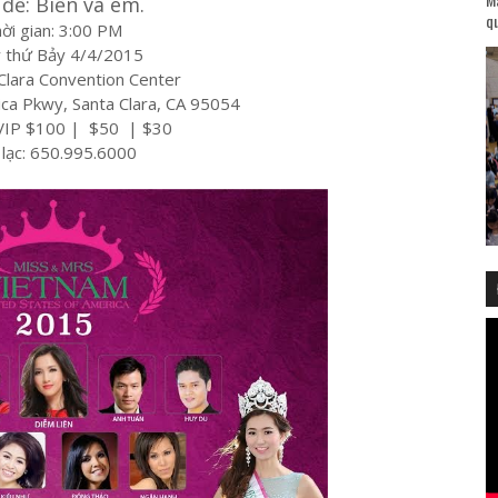
đề: Biển và em.
qu
ời gian: 3:00 PM
 thứ Bảy 4/4/2015
 Clara Convention Center
ca Pkwy, Santa Clara, CA 95054
 VIP $100 | $50 | $30
 lạc: 650.995.6000