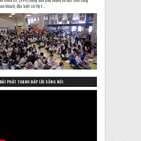
an khách, đặc biệt có thị t...
ĐÀI PHÁT THANH ĐÁP LỜI SÔNG NÚI