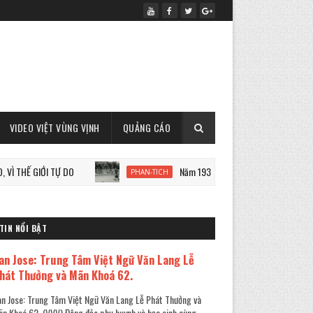
VIDEO VIỆT VÙNG VỊNH
QUẢNG CÁO
GIỚI TỰ DO
Năm 1933: Staline tàn sát 7 triệu người Ukrain
PHAN-TICH
TIN NỔI BẬT
an Jose: Trung Tâm Việt Ngữ Văn Lang Lễ
hát Thưởng và Mãn Khoá 62.
n Jose: Trung Tâm Việt Ngữ Văn Lang Lễ Phát Thưởng và
n Khoá 62. (VVV) Đông đảo phụ huynh và học sinh cùng