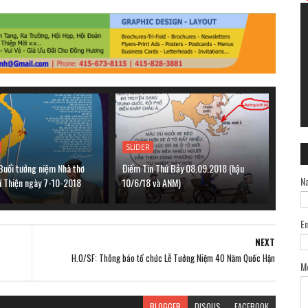
SLIDER
Buổi tưởng niệm Nhà thơ
Điểm Tin Thứ Bảy 08.09.2018 (hậu
N
í Thiện ngày 7-10-2018
10/6/18 và ANM)
E
NEXT
H.O/SF: Thông báo tổ chức Lễ Tưởng Niệm 40 Năm Quốc Hận
M
BLOGGER
DISQUS
FACEBOOK