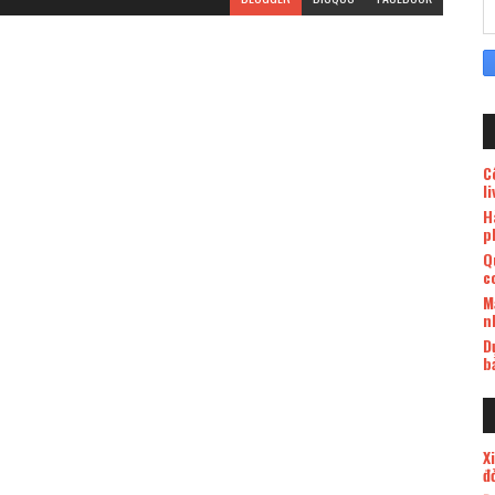
C
l
H
p
Q
c
M
n
D
b
X
đ