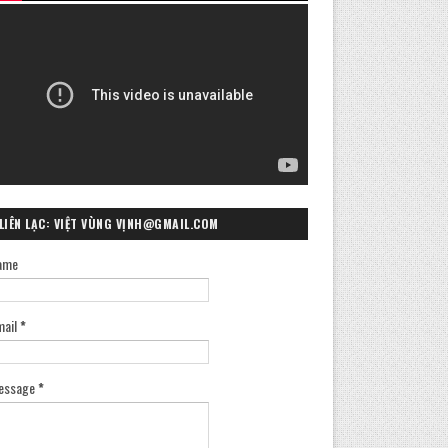
LIÊN LẠC: VIỆT VÙNG VỊNH@GMAIL.COM
ame
mail
*
essage
*