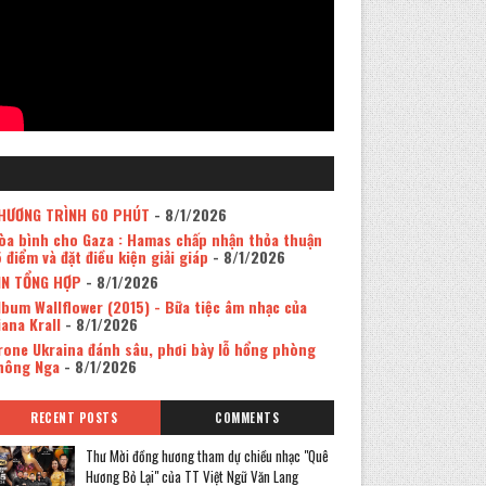
HƯƠNG TRÌNH 60 PHÚT
- 8/1/2026
òa bình cho Gaza : Hamas chấp nhận thỏa thuận
5 điểm và đặt điều kiện giải giáp
- 8/1/2026
IN TỔNG HỢP
- 8/1/2026
lbum Wallflower (2015) - Bữa tiệc âm nhạc của
iana Krall
- 8/1/2026
rone Ukraina đánh sâu, phơi bày lỗ hổng phòng
hông Nga
- 8/1/2026
RECENT POSTS
COMMENTS
Thư Mời đồng hương tham dự chiều nhạc "Quê
Hương Bỏ Lại" của TT Việt Ngữ Văn Lang