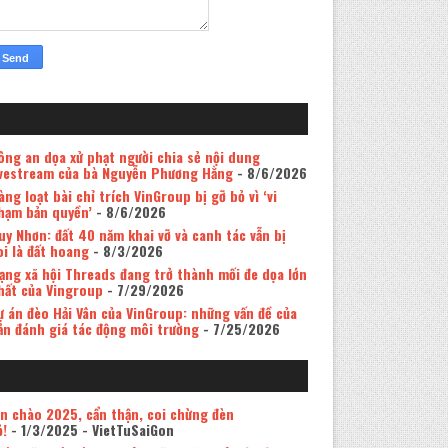
ông an dọa xử phạt người chia sẻ nội dung
ivestream của bà Nguyễn Phương Hằng
- 8/6/2026
àng loạt bài chỉ trích VinGroup bị gỡ bỏ vì ‘vi
hạm bản quyền’
- 8/6/2026
uy Nhơn: đất 40 năm khai vỡ và canh tác vẫn bị
oi là đất hoang
- 8/3/2026
ạng xã hội Threads đang trở thành mối đe dọa lớn
hất của Vingroup
- 7/29/2026
ự án đèo Hải Vân của VinGroup: những vấn đề của
ản đánh giá tác động môi trường
- 7/25/2026
in chào 2025, cẩn thận, coi chừng đèn
ỏ!
- 1/3/2025
- VietTuSaiGon