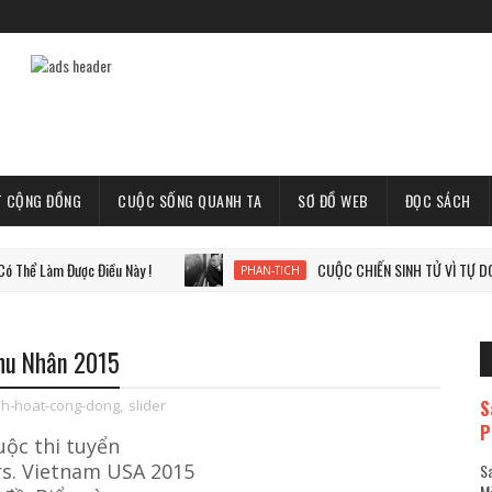
T CỘNG ĐỒNG
CUỘC SỐNG QUANH TA
SƠ ĐỒ WEB
ĐỌC SÁCH
Được Điều Này !
CUỘC CHIẾN SINH TỬ VÌ TỰ DO, VÌ THẾ 
PHAN-TICH
hu Nhân 2015
S
nh-hoat-cong-dong
,
slider
P
uộc thi tuyển
rs. Vietnam USA 2015
Sa
Mã