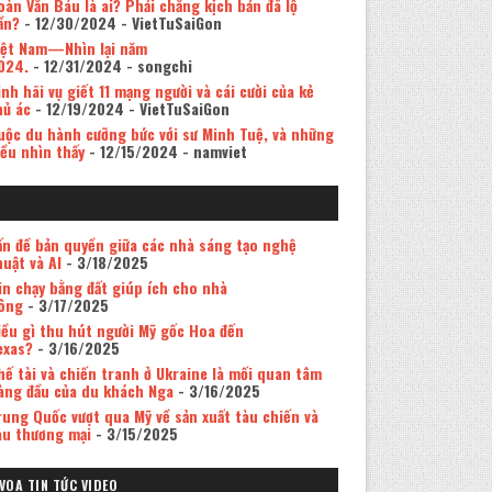
oàn Văn Báu là ai? Phải chăng kịch bản đã lộ
ần?
- 12/30/2024
- VietTuSaiGon
iệt Nam—Nhìn lại năm
024.
- 12/31/2024
- songchi
inh hãi vụ giết 11 mạng người và cái cười của kẻ
hủ ác
- 12/19/2024
- VietTuSaiGon
uộc du hành cưỡng bức với sư Minh Tuệ, và những
iều nhìn thấy
- 12/15/2024
- namviet
ấn đề bản quyền giữa các nhà sáng tạo nghệ
huật và AI
- 3/18/2025
in chạy bằng đất giúp ích cho nhà
ông
- 3/17/2025
iều gì thu hút người Mỹ gốc Hoa đến
exas?
- 3/16/2025
hế tài và chiến tranh ở Ukraine là mối quan tâm
àng đầu của du khách Nga
- 3/16/2025
rung Quốc vượt qua Mỹ về sản xuất tàu chiến và
àu thương mại
- 3/15/2025
VOA TIN TỨC VIDEO