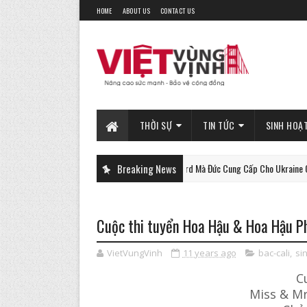
HOME
ABOUT US
CONTACT US
THỜI SỰ
TIN TỨC
SINH HOẠ
Xe Tăng Gepard Mà Đức Cung Cấp Cho Ukraine Có Thể Làm 
Breaking News
PHAN-TICH
Cuộc thi tuyển Hoa Hậu & Hoa Hậu P
VietVungVinh
11 years ago
bac-cali
,
si
C
Miss & M