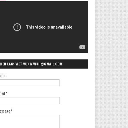
LIÊN LẠC: VIỆT VÙNG VỊNH@GMAIL.COM
ame
mail
*
essage
*