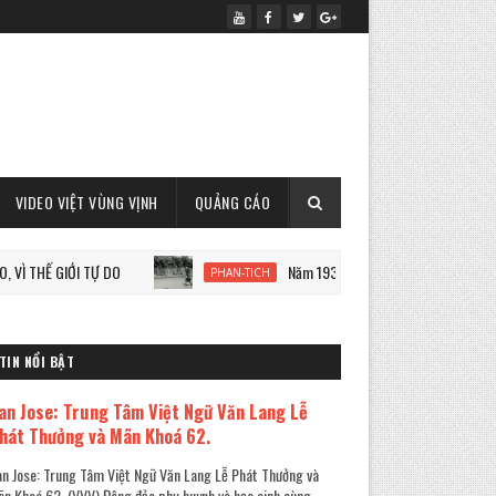
VIDEO VIỆT VÙNG VỊNH
QUẢNG CÁO
 GIỚI TỰ DO
Năm 1933: Staline tàn sát 7 triệu người Ukrai
PHAN-TICH
TIN NỔI BẬT
an Jose: Trung Tâm Việt Ngữ Văn Lang Lễ
hát Thưởng và Mãn Khoá 62.
n Jose: Trung Tâm Việt Ngữ Văn Lang Lễ Phát Thưởng và
n Khoá 62. (VVV) Đông đảo phụ huynh và học sinh cùng