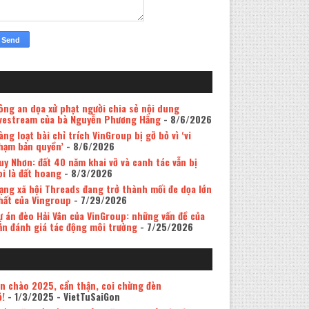
ông an dọa xử phạt người chia sẻ nội dung
ivestream của bà Nguyễn Phương Hằng
- 8/6/2026
àng loạt bài chỉ trích VinGroup bị gỡ bỏ vì ‘vi
hạm bản quyền’
- 8/6/2026
uy Nhơn: đất 40 năm khai vỡ và canh tác vẫn bị
oi là đất hoang
- 8/3/2026
ạng xã hội Threads đang trở thành mối đe dọa lớn
hất của Vingroup
- 7/29/2026
ự án đèo Hải Vân của VinGroup: những vấn đề của
ản đánh giá tác động môi trường
- 7/25/2026
in chào 2025, cẩn thận, coi chừng đèn
ỏ!
- 1/3/2025
- VietTuSaiGon