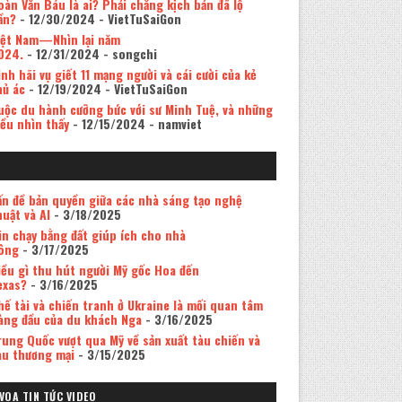
oàn Văn Báu là ai? Phải chăng kịch bản đã lộ
ần?
- 12/30/2024
- VietTuSaiGon
iệt Nam—Nhìn lại năm
024.
- 12/31/2024
- songchi
inh hãi vụ giết 11 mạng người và cái cười của kẻ
hủ ác
- 12/19/2024
- VietTuSaiGon
uộc du hành cưỡng bức với sư Minh Tuệ, và những
iều nhìn thấy
- 12/15/2024
- namviet
ấn đề bản quyền giữa các nhà sáng tạo nghệ
huật và AI
- 3/18/2025
in chạy bằng đất giúp ích cho nhà
ông
- 3/17/2025
iều gì thu hút người Mỹ gốc Hoa đến
exas?
- 3/16/2025
hế tài và chiến tranh ở Ukraine là mối quan tâm
àng đầu của du khách Nga
- 3/16/2025
rung Quốc vượt qua Mỹ về sản xuất tàu chiến và
àu thương mại
- 3/15/2025
VOA TIN TỨC VIDEO