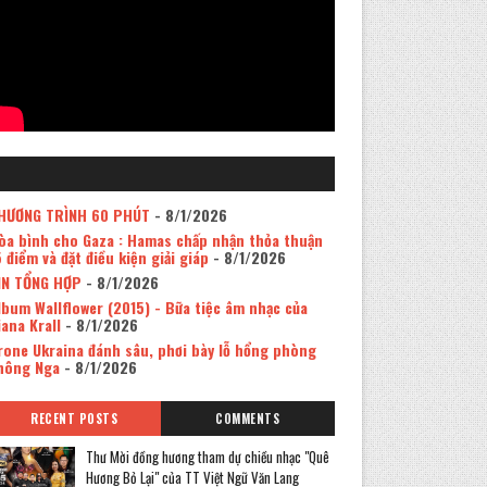
HƯƠNG TRÌNH 60 PHÚT
- 8/1/2026
òa bình cho Gaza : Hamas chấp nhận thỏa thuận
5 điểm và đặt điều kiện giải giáp
- 8/1/2026
IN TỔNG HỢP
- 8/1/2026
lbum Wallflower (2015) - Bữa tiệc âm nhạc của
iana Krall
- 8/1/2026
rone Ukraina đánh sâu, phơi bày lỗ hổng phòng
hông Nga
- 8/1/2026
RECENT POSTS
COMMENTS
Thư Mời đồng hương tham dự chiều nhạc "Quê
Hương Bỏ Lại" của TT Việt Ngữ Văn Lang