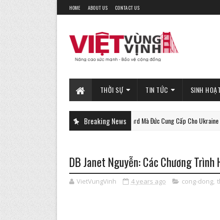
HOME
ABOUT US
CONTACT US
THỜI SỰ
TIN TỨC
SINH HOẠ
Xe Tăng Gepard Mà Đức Cung Cấp Cho Ukraine Có Thể Là
Breaking News
PHAN-TICH
DB Janet Nguyễn: Các Chương Trình 
VietVungVinh
4 years ago
cong-dong
,
t