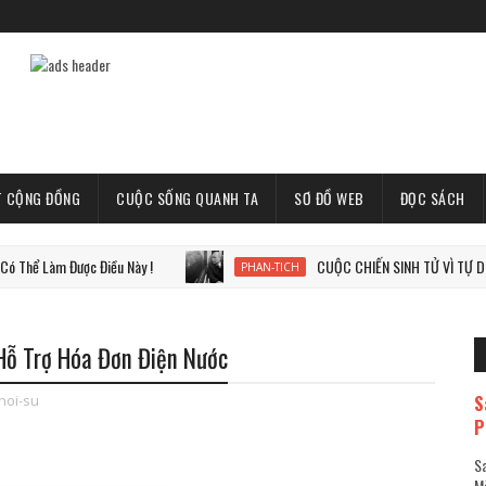
T CỘNG ĐỒNG
CUỘC SỐNG QUANH TA
SƠ ĐỒ WEB
ĐỌC SÁCH
m Được Điều Này !
CUỘC CHIẾN SINH TỬ VÌ TỰ DO, VÌ THẾ
PHAN-TICH
Hỗ Trợ Hóa Đơn Điện Nước
S
hoi-su
P
Sa
Mã