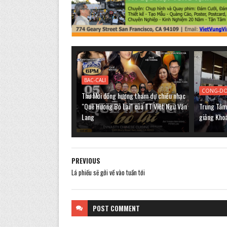
BAC-CALI
CONG-D
Thư Mời đồng hương tham dự chiều nhạc
"Quê Hương Bỏ Lại" của TT Việt Ngữ Văn
Trung Tâm 
Lang
giảng Kho
PREVIOUS
Lá phiếu sẽ gởi về vào tuần tới
POST
COMMENT