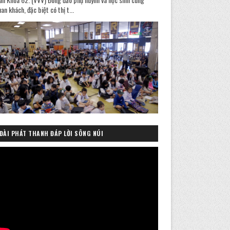
an khách, đặc biệt có thị t...
ĐÀI PHÁT THANH ĐÁP LỜI SÔNG NÚI