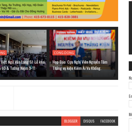
ONG
CONG-DONG
Việt Ngữ Văn Lang SJ: Lễ khai
Họp Báo: Cựu Nghị Viên Nguyễn Tâm
á 63 & Tưởng Niệm 9-11
Thắng vụ kiện Kiêm Ái Vu Khống.
N
E
M
BLOGGER
DISQUS
FACEBOOK