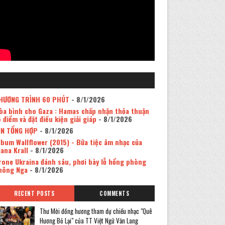
HƯƠNG TRÌNH 60 PHÚT
- 8/1/2026
òa bình cho Gaza : Hamas chấp nhận thỏa thuận
5 điểm và đặt điều kiện giải giáp
- 8/1/2026
IN TỔNG HỢP
- 8/1/2026
lbum Wallflower (2015) - Bữa tiệc âm nhạc của
iana Krall
- 8/1/2026
rone Ukraina đánh sâu, phơi bày lỗ hổng phòng
hông Nga
- 8/1/2026
RECENT POSTS
COMMENTS
Thư Mời đồng hương tham dự chiều nhạc "Quê
Hương Bỏ Lại" của TT Việt Ngữ Văn Lang