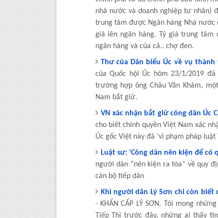
nhà nước và doanh nghiệp tư nhân) đ
trung tâm được Ngân hàng Nhà nước c
giá iên ngân hàng. Tỷ giá trung tâm
ngân hàng và của cả.. chợ đen.
Thư của Dân biểu Úc về vụ thành v
của Quốc hội Úc hôm 23/1/2019 đã 
trường hợp ông Châu Văn Khảm, một 
Nam bắt giữ.
VN xác nhận bắt giữ công dân Úc 
cho biết chính quyền Việt Nam xác n
Úc gốc Việt này đã 'vi phạm pháp luật
Luật sư: ‘Công dân nên kiện để có 
người dân “nên kiện ra tòa” về quy đị
cán bộ tiếp dân
Khi người dân Lý Sơn chỉ còn biết 
- KHẨN CẤP LÝ SƠN. Tôi mong những 
Tiếp Thị trước đây, những ai thấy t