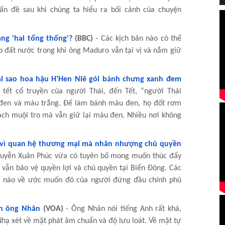
ấn đề sau khi chúng ta hiểu ra bối cảnh của chuyện
ạng 'hai tổng thống'?
(BBC)
- Các kịch bản nào có thể
o đất nước trong khi ông Maduro vẫn tại vị và nắm giữ
ại sao hoa hậu H’Hen Niê gói bánh chưng xanh đem
 tết cổ truyền của người Thái, đến Tết, “người Thái
 đen và màu trắng. Để làm bánh màu đen, họ đốt rơm
 sạch muội tro mà vẫn giữ lại màu đen. Nhiều nơi không
g vì quan hệ thương mại mà nhân nhượng chủ quyền
uyễn Xuân Phúc vừa có tuyên bố mong muốn thúc đẩy
 vẫn bảo vệ quyền lợi và chủ quyền tại Biển Đông. Các
hế nào về ước muốn đó của người đứng đầu chính phủ
nh ông Nhân
(VOA)
- Ông Nhân nói tiếng Anh rất khá,
hạ xét về mặt phát âm chuẩn và độ lưu loát. Về mặt tự