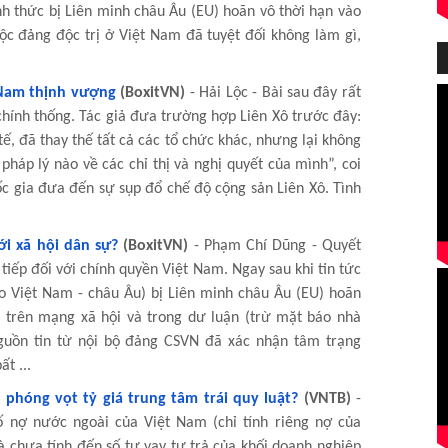
h thức bị Liên minh châu Âu (EU) hoãn vô thời hạn vào
c đảng độc trị ở Việt Nam đã tuyệt đối không làm gì,
 Nam thịnh vượng
(BoxitVN)
- Hải Lộc - Bài sau đây rất
chính thống. Tác giả đưa trường hợp Liên Xô trước đây:
tế, đã thay thế tất cả các tổ chức khác, nhưng lại không
 pháp lý nào về các chỉ thị và nghị quyết của mình”, coi
c gia đưa đến sự sụp đổ chế độ cộng sản Liên Xô. Tình
i xã hội dân sự?
(BoxitVN)
- Phạm Chí Dũng - Quyết
tiếp đối với chính quyền Việt Nam. Ngay sau khi tin tức
o Việt Nam - châu Âu) bị Liên minh châu Âu (EU) hoãn
ãi trên mạng xã hội và trong dư luận (trừ mặt báo nhà
guồn tin từ nội bộ đảng CSVN đã xác nhận tâm trạng
t ...
phóng vọt tỷ giá trung tâm trái quy luật?
(VNTB)
-
ố nợ nước ngoài của Việt Nam (chỉ tính riêng nợ của
 chưa tính đến số tự vay tự trả của khối doanh nghiệp