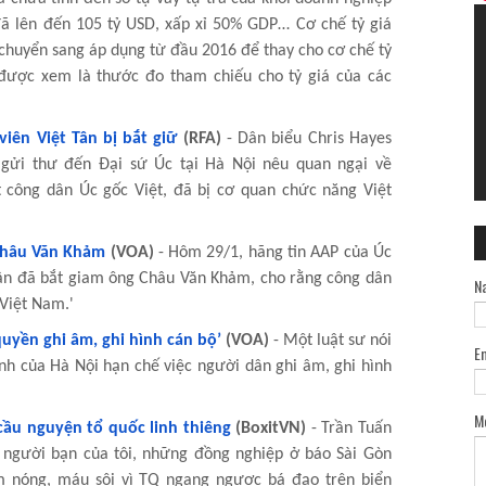
ã lên đến 105 tỷ USD, xấp xỉ 50% GDP… Cơ chế tỷ giá
huyển sang áp dụng từ đầu 2016 để thay cho cơ chế tỷ
 được xem là thước đo tham chiếu cho tỷ giá của các
iên Việt Tân bị bắt giữ
(RFA)
- Dân biểu Chris Hayes
gửi thư đến Đại sứ Úc tại Hà Nội nêu quan ngại về
công dân Úc gốc Việt, đã bị cơ quan chức năng Việt
Châu Văn Khảm
(VOA)
- Hôm 29/1, hãng tin AAP của Úc
hận đã bắt giam ông Châu Văn Khảm, cho rằng công dân
N
 Việt Nam.'
quyền ghi âm, ghi hình cán bộ’
(VOA)
- Một luật sư nói
E
nh của Hà Nội hạn chế việc người dân ghi âm, ghi hình
M
cầu nguyện tổ quốc linh thiêng
(BoxitVN)
- Trần Tuấn
người bạn của tôi, những đồng nghiệp ở báo Sài Gòn
im nóng, máu sôi vì TQ ngang ngược bá đạo trên biển