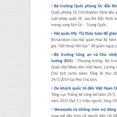
Bộ trưởng Quốc phòng Úc: Bắc Kinh
Quốc phòng Úc Christopher Pyne kêu g
luật pháp quốc tế, sau khi Bắc Kin
mang song tịch Úc – Trung Quốc.
Hải quân Mỹ, TQ thảo luận để giảm
Richardson của Hải quân Hoa Kỳ hôm
gia “đối thoại liên tục” để giảm nguy 
Bộ trưởng Công an và Chủ nhiệ
tướng
(RFA)
- Thượng tướng, Bộ trư
Quân đội Nhân dân Việt Nam, Lương 
Chủ tịch nước kiêm Tổng Bí thư đ
29/1/2019 tại Phủ Chủ tịch.
Du khách quốc tế đến Việt Nam t
Tổng cục Thống kê công bố hôm 29/1,
năm 2019 đạt 1,5 triệu người, tăng 5%
Venezuela và những món nợ đáng
mua sợi dây treo cổ người dân rồi bắ