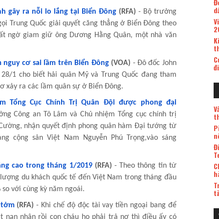
Đ
d
 gây ra nỗi lo lắng tại Biển Đông
(RFA)
- Bộ trưởng
V
ọi Trung Quốc giải quyết căng thẳng ở Biển Đông theo
2
h bất ngờ giam giữ ông Dương Hằng Quân, một nhà văn
K
t
C
 nguy cơ sai lầm trên Biển Đông
(VOA)
- Đô đốc John
đ
 28/1 cho biết hải quân Mỹ và Trung Quốc đang tham
cơ xảy ra các lầm quân sự ở Biển Đông.
m Tổng Cục Chính Trị Quân Đội được phong đại
V
ởng Công an Tô Lâm và Chủ nhiệm Tổng cục chính trị
t
Cường, nhận quyết định phong quân hàm Đại tướng từ
P
n
ảng cộng sản Việt Nam Nguyễn Phú Trọng,vào sáng
Đ
T
C
ăng cao trong tháng 1/2019
(RFA)
- Theo thông tin từ
h
 lượng du khách quốc tế đến Việt Nam trong tháng đầu
T
 so với cùng kỳ năm ngoái.
t
 tởm
(RFA)
- Khi chế độ độc tài vay tiền ngoại bang để
t nạn nhân rồi con cháu họ phải trả nợ thì điều ấy có