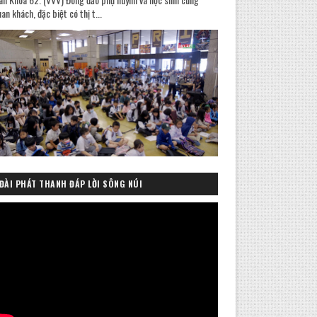
an khách, đặc biệt có thị t...
ĐÀI PHÁT THANH ĐÁP LỜI SÔNG NÚI