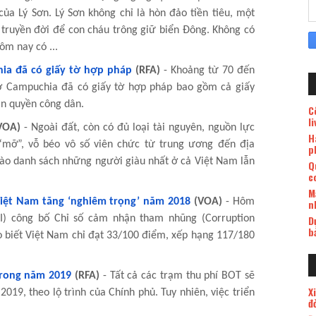
ủa Lý Sơn. Lý Sơn không chỉ là hòn đảo tiền tiêu, một
ã truyền đời để con cháu trông giữ biển Đông. Không có
ôm nay có ...
ia đã có giấy tờ hợp pháp
(RFA)
- Khoảng từ 70 đến
 ở Campuchia đã có giấy tờ hợp pháp bao gồm cả giấy
in quyền công dân.
C
l
VOA)
- Ngoài đất, còn có đủ loại tài nguyên, nguồn lực
H
 “mỡ”, vỗ béo vô số viên chức từ trung ương đến địa
p
vào danh sách những người giàu nhất ở cả Việt Nam lẫn
Q
c
M
iệt Nam tăng ‘nghiêm trọng’ năm 2018
(VOA)
- Hôm
n
I) công bố Chỉ số cảm nhận tham nhũng (Corruption
D
b
o biết Việt Nam chỉ đạt 33/100 điểm, xếp hạng 117/180
trong năm 2019
(RFA)
- Tất cả các trạm thu phí BOT sẽ
X
019, theo lộ trình của Chính phủ. Tuy nhiên, việc triển
đ