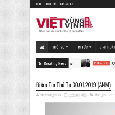
HOME
ABOUT US
CONTACT US
THỜI SỰ
TIN TỨC
SINH HOẠ
Breaking News
CUỘC CHIẾN 
PHAN-TICH
Điểm Tin Thứ Tư 30.01.2019 (ANM)
VietVungVinh
8 years ago
the-gioi
,
tin-