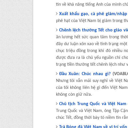
tin về khả năng tiếng Anh của mình ch
Xuất khẩu gạo, cà phê giảm/nhập 
phê hạt của Việt Nam bị giảm trong t
Chênh lệch thưởng Tết cho giáo vi
ăn lương hết sức quan tâm trong thời 
đây dư luận xôn xao về tình trạng một
chục triệu đồng trong khi đó nhiều nơ
được đưa ra là chủ yếu nguồn chi cho 
trạng tiền thưởng tết chênh lệch như v
Đầu Xuân: Chúc nhau gì?
(VOABL
Nhưng tôi vẫn mãi suy nghĩ về Việt Na
của tôi không liên hệ gì đến Việt Nam
không còn giữ nữa.
Chủ tịch Trung Quốc và Việt Nam 
Trung Quốc và Việt Nam, ông Tập Cận
chúc Tết, đồng thời bày tỏ niềm tin r
Trả Bóng đá Việt Nam về vị trí vốn