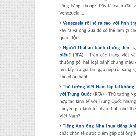
công bằng không? Đấy là cách đặt v
Venezuela….
Venezuela rồi sẽ ra sao với tình tr
xảy ra và ông Guaidó có thể làm gì ch
quân đội?
Người Thái ăn bánh chưng đen, t
biếu?
(RFA)
- Trên các trang viết về
thường gói hai loại bánh chưng màu
lên, lấy tro giã lẫn gạo nếp rồi sàng
cho nhân bánh.
Thủ tướng Việt Nam lặp lại khôn
với Trung Quốc
(RFA)
- Thủ tướng Ng
hợp tác kinh tế với Trung Quốc nhưng
chuyên gia kinh tế nhận định như t
Việt Nam?
Tiếng Anh ông Nhạ thua tiếng A
chắc chắn sẽ được điểm gấp đôi ông N