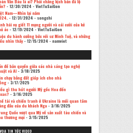
oàn Văn Báu là ai? Phải chăng kịch bản đã lộ
ần?
- 12/30/2024
- VietTuSaiGon
iệt Nam—Nhìn lại năm
024.
- 12/31/2024
- songchi
inh hãi vụ giết 11 mạng người và cái cười của kẻ
hủ ác
- 12/19/2024
- VietTuSaiGon
uộc du hành cưỡng bức với sư Minh Tuệ, và những
iều nhìn thấy
- 12/15/2024
- namviet
ấn đề bản quyền giữa các nhà sáng tạo nghệ
huật và AI
- 3/18/2025
in chạy bằng đất giúp ích cho nhà
ông
- 3/17/2025
iều gì thu hút người Mỹ gốc Hoa đến
exas?
- 3/16/2025
hế tài và chiến tranh ở Ukraine là mối quan tâm
àng đầu của du khách Nga
- 3/16/2025
rung Quốc vượt qua Mỹ về sản xuất tàu chiến và
àu thương mại
- 3/15/2025
VOA TIN TỨC VIDEO