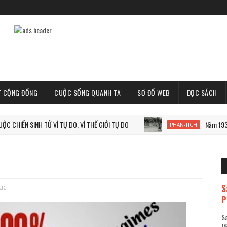
T CỘNG ĐỒNG
CUỘC SỐNG QUANH TA
SƠ ĐỒ WEB
ĐỌC SÁCH
SINH TỬ VÌ TỰ DO, VÌ THẾ GIỚI TỰ DO
Năm 1933: Staline t
PHAN-TICH
S
tuc
P
Sa
Mã