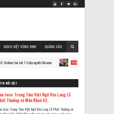
VIDEO VIỆT VÙNG VỊNH
QUẢNG CÁO
àn sát 7 triệu người Ukraine
Cựu Thủ tướng Đức Schroeder
PHAN-TICH
TIN NỔI BẬT
an Jose: Trung Tâm Việt Ngữ Văn Lang Lễ
hát Thưởng và Mãn Khoá 62.
n Jose: Trung Tâm Việt Ngữ Văn Lang Lễ Phát Thưởng và
n Khoá 62. (VVV) Đông đảo phụ huynh và học sinh cùng