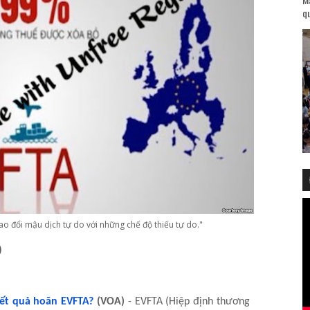
qu
ao đổi mậu dịch tự do với những chế độ thiếu tự do."
)
ết quả hoãn EVFTA?
(VOA)
- EVFTA (Hiệp định thương