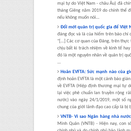
mại tự do Việt Nam - châu Âu) đã chín
tháng Giêng năm 2019 do chính thể độ
nếu không muốn nói...
Đổi mới quản trị quốc gia để Việt
đáng đọc và là của hiếm trên báo chí 
"[...] Các cơ quan của Đảng, trên thực 
chịu bất kì trách nhiệm về kinh tế hay
đó là một nguyên nhân về quản trị quố
...
Hoãn EVFTA: Sức mạnh nào của giớ
định hoãn EVFTA là một cảnh báo gián 
về EVFTA (Hiệp định thương mại tự d
lại việc phê chuẩn lan truyền rộng r
nước) vào ngày 24/1/2019, một số n
chung của giới lãnh đạo cao cấp là bị bấ
VNTB- Vì sao Ngân hàng nhà nước 
Minh Quân (VNTB) - Hiện nay, con s
chính phủ và do chính phủ bảo lãnh mà