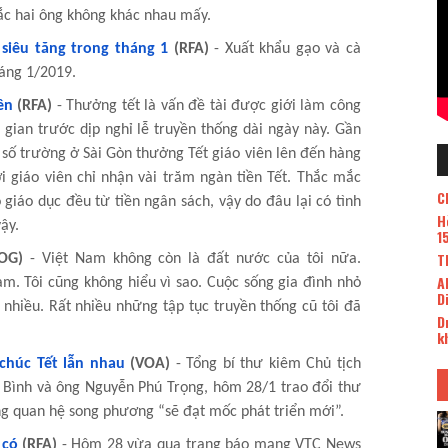
ắc hai ông không khác nhau mấy.
siêu tăng trong tháng 1
(RFA)
- Xuất khẩu gạo và cà
háng 1/2019.
ên
(RFA)
- Thưởng tết là vấn đề tài được giới làm công
gian trước dịp nghỉ lễ truyền thống dài ngày này. Gần
 số trường ở Sài Gòn thưởng Tết giáo viên lên đến hàng
i giáo viên chỉ nhận vài trăm ngàn tiền Tết. Thắc mắc
C
giáo dục đều từ tiền ngân sách, vậy do đâu lại có tình
H
ậy.
1
T
OG)
- Việt Nam không còn là đất nước của tôi nữa.
A
m. Tôi cũng không hiểu vì sao. Cuộc sống gia đình nhỏ
D
 nhiều. Rất nhiều những tập tục truyền thống cũ tôi đã
D
k
chúc Tết lẫn nhau
(VOA)
- Tổng bí thư kiêm Chủ tịch
 Bình và ông Nguyễn Phú Trọng, hôm 28/1 trao đổi thư
ằng quan hệ song phương “sẽ đạt mốc phát triển mới”.
 có
(RFA)
- Hôm 28 vừa qua trang báo mạng VTC News