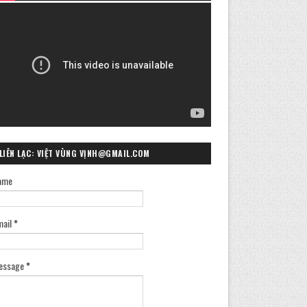
LIÊN LẠC: VIỆT VÙNG VỊNH@GMAIL.COM
ame
mail
*
essage
*