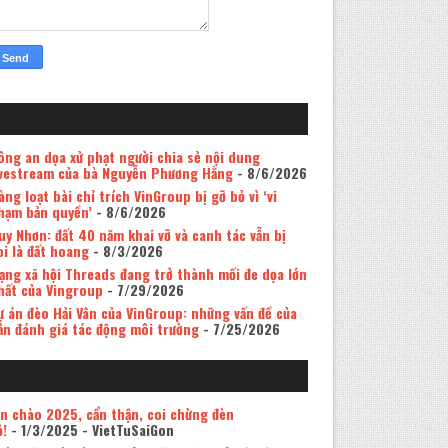
ông an dọa xử phạt người chia sẻ nội dung
ivestream của bà Nguyễn Phương Hằng
- 8/6/2026
àng loạt bài chỉ trích VinGroup bị gỡ bỏ vì ‘vi
hạm bản quyền’
- 8/6/2026
uy Nhơn: đất 40 năm khai vỡ và canh tác vẫn bị
oi là đất hoang
- 8/3/2026
ạng xã hội Threads đang trở thành mối đe dọa lớn
hất của Vingroup
- 7/29/2026
ự án đèo Hải Vân của VinGroup: những vấn đề của
ản đánh giá tác động môi trường
- 7/25/2026
in chào 2025, cẩn thận, coi chừng đèn
ỏ!
- 1/3/2025
- VietTuSaiGon