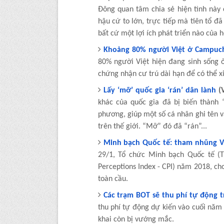
Đông quan tâm chia sẻ hiện tình này c
hậu cứ to lớn, trực tiếp mà tiên tổ đ
bất cứ một lợi ích phát triển nào của h
Khoảng 80% người Việt ở Campuch
80% người Việt hiện đang sinh sống
chứng nhận cư trú dài hạn để có thể x
Lấy ‘mỡ’ quốc gia ‘rán’ dân lành
(
khác của quốc gia đã bị biến thành
phương, giúp một số cá nhân ghi tên 
trên thế giới. “Mỡ” đó đã “rán”...
Minh bạch Quốc tế: tham nhũng V
29/1, Tổ chức Minh bạch Quốc tế (T
Perceptions Index - CPI) năm 2018, ch
toàn cầu.
Các trạm BOT sẽ thu phí tự động 
thu phí tự động dự kiến vào cuối năm 2
khai còn bị vướng mắc.