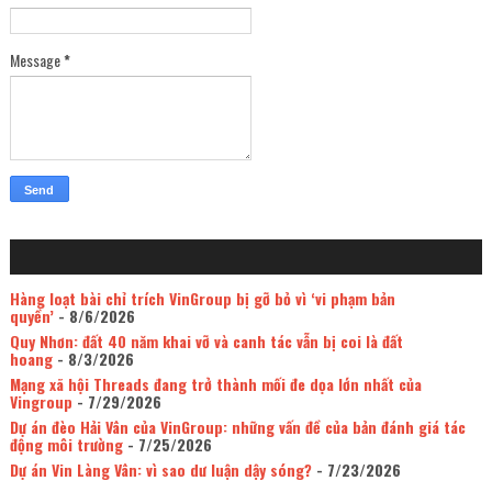
Message
*
Hàng loạt bài chỉ trích VinGroup bị gỡ bỏ vì ‘vi phạm bản
quyền’
- 8/6/2026
Quy Nhơn: đất 40 năm khai vỡ và canh tác vẫn bị coi là đất
hoang
- 8/3/2026
Mạng xã hội Threads đang trở thành mối đe dọa lớn nhất của
Vingroup
- 7/29/2026
Dự án đèo Hải Vân của VinGroup: những vấn đề của bản đánh giá tác
động môi trường
- 7/25/2026
Dự án Vin Làng Vân: vì sao dư luận dậy sóng?
- 7/23/2026