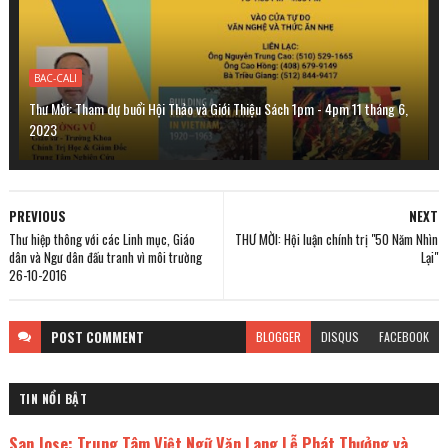
BAC-CALI
Thư Mời: Tham dự buổi Hội Thảo và Giới Thiệu Sách 1pm - 4pm 11 tháng 6,
2023
PREVIOUS
NEXT
Thư hiệp thông với các Linh mục, Giáo
THƯ MỜI: Hội luận chính trị "50 Năm Nhìn
dân và Ngư dân đấu tranh vì môi trường
Lại"
26-10-2016
POST
COMMENT
BLOGGER
DISQUS
FACEBOOK
TIN NỔI BẬT
San Jose: Trung Tâm Việt Ngữ Văn Lang Lễ Phát Thưởng và