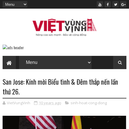
San Jose: Kính mời Biểu tình & Đêm thắp nến lần
thứ 26.
VietVungVinh
10 years ago
sinh-hoat-cong-dong