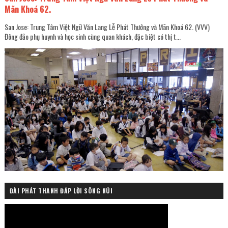
Mãn Khoá 62.
San Jose: Trung Tâm Việt Ngữ Văn Lang Lễ Phát Thưởng và Mãn Khoá 62. (VVV)
Đông đảo phụ huynh và học sinh cùng quan khách, đặc biệt có thị t...
ĐÀI PHÁT THANH ĐÁP LỜI SÔNG NÚI