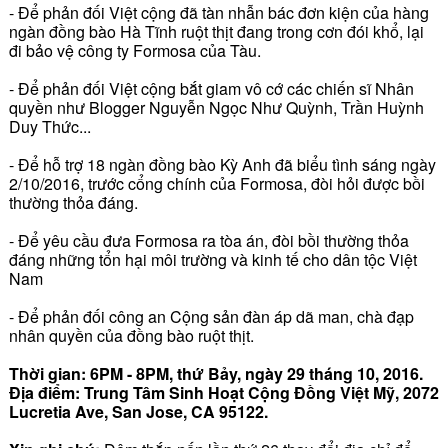
- Ðể phản đối Việt cộng đã tàn nhẫn bác đơn kiện của hàng
ngàn đồng bào Hà Tĩnh ruột thịt đang trong cơn đói khổ, lại
đi bảo vệ công ty Formosa của Tàu.
- Ðể phản đối Việt cộng bắt giam vô cớ các chiến sĩ Nhân
quyền như Blogger Nguyễn Ngọc Như Quỳnh, Trần Huỳnh
Duy Thức...
- Ðể hỗ trợ 18 ngàn đồng bào Kỳ Anh đã biểu tình sáng ngày
2/10/2016, trước cổng chính của Formosa, đòi hỏi được bồi
thường thỏa đáng.
- Ðể yêu cầu đưa Formosa ra tòa án, đòi bồi thường thỏa
đáng những tổn hại môi trường và kinh tế cho dân tộc Việt
Nam
- Ðể phản đối công an Cộng sản đàn áp dã man, chà đạp
nhân quyền của đồng bào ruột thịt.
Thời gian: 6PM - 8PM, thứ Bảy, ngày 29 tháng 10, 2016.
Ðịa điểm: Trung Tâm Sinh Hoạt Cộng Ðồng Việt Mỹ, 2072
Lucretia Ave, San Jose, CA 95122.