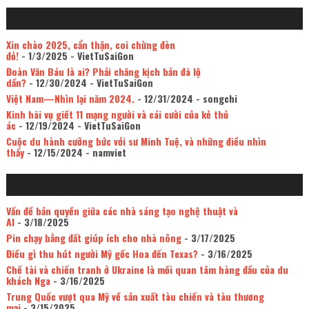
Xin chào 2025, cẩn thận, coi chừng đèn
đỏ!
- 1/3/2025
- VietTuSaiGon
Đoàn Văn Báu là ai? Phải chăng kịch bản đã lộ
dần?
- 12/30/2024
- VietTuSaiGon
Việt Nam—Nhìn lại năm 2024.
- 12/31/2024
- songchi
Kinh hãi vụ giết 11 mạng người và cái cười của kẻ thủ
ác
- 12/19/2024
- VietTuSaiGon
Cuộc du hành cưỡng bức với sư Minh Tuệ, và những điều nhìn
thấy
- 12/15/2024
- namviet
Vấn đề bản quyền giữa các nhà sáng tạo nghệ thuật và
AI
- 3/18/2025
Pin chạy bằng đất giúp ích cho nhà nông
- 3/17/2025
Điều gì thu hút người Mỹ gốc Hoa đến Texas?
- 3/16/2025
Chế tài và chiến tranh ở Ukraine là mối quan tâm hàng đầu của du
khách Nga
- 3/16/2025
Trung Quốc vượt qua Mỹ về sản xuất tàu chiến và tàu thương
mại
- 3/15/2025