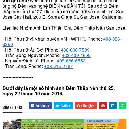
Xin ghi chú:
Đêm thắp nến lần thứ 26 thay đổi địa chỉ để
ủng hộ Ðêm văn nghệ BIỂN và DÂN TÔI. Sau đó từ Đêm
thắp nến lần thứ 27, địa điểm sẽ được dời về địa chỉ cũ: San
Jose City Hall, 200 E. Santa Clara St, San Jose, California.
Liên lạc Nhóm Anh Em Thiện Chí, Ðêm Thắp Nến San Jose:
- Hội Phụ nữ vì Nhân quyền VN - WFHR. Phone:
408-386-
3390
- Hội Phụ nữ Âu Cơ. Phone:
408-806-7509
- Trần Song Nguyên. Phone:
408-439-4629
- Nguyễn Ðình Lê. Phone:
408-666-6553
- Trần Long. Phone:
408-515-2797
---------------------
Dưới đây là một số hình ảnh Ðêm Thắp Nến thứ 25,
ngày 22 tháng 10 năm 2016.
Facebook
Twitter
Google+
SHARE THIS