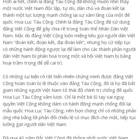
Hơn ai hết, chính là đảng Tàu Cộng đã không muốn nhìn thấy
một nước Việt Nam độc lập, tự do, dân chủ và đoàn kết lại
thành một lực lượng mạnh chống lại sự xâm lăng của một đế
quốc Hoa Lục Tàu Cộng. Chính là đảng Tàu Cộng đã sử dụng
đảng Việt Cộng để gây chia rẽ trong toàn thể Nhân Dân Việt
Nam. Mặc dù đảng Việt Cộng luôn miệng kêu gọi người dân Việt
Nam “đoàn kết, đoàn kết, đại đoàn kết”, nhưng họ cứ tiếp tục
có những hành động ngược lại để làm cho các thành phần người
dân Việt Nam bị phân hoá trong một xã hội Việt Nam bị băng
hoại trầm trọng để dễ cai trị.
Có những sự kiện rõ rệt hiển nhiên chứng minh được đảng Việt
Cộng hoàn toàn bị lệ thuộc vào đảng Tàu Cộng, đó là họ đã bắt
giam những người Việt Nam tỏ thái độ chính trị chống đế quốc
Hoa Lục Tàu Cộng xâm lược. Chỉ là một bè lũ tay sai nguỵ
quyền Việt Cộng không dám có hành động mạnh chống đối lại
mẫu quốc Hoa Lục Tàu Cộng, nên bọn chúng chỉ có những phản
ứng nhẹ bằng lời phản đối chiếu lệ có mục đích che mắt, tiếp tục
lường gạt người dân Việt Nam.
Đã qua 41 năm Bắc Việt Cộng đã thống nhất nước Việt Nam