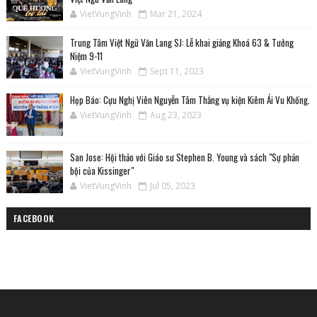
VietVungVinh
Mar 21, 2024
Trung Tâm Việt Ngữ Văn Lang SJ: Lễ khai giảng Khoá 63 & Tưởng
Niệm 9-11
VietVungVinh
Sept 11, 2023
Họp Báo: Cựu Nghị Viên Nguyễn Tâm Thắng vụ kiện Kiêm Ái Vu Khống.
VietVungVinh
Aug 23, 2023
San Jose: Hội thảo với Giáo sư Stephen B. Young và sách "Sự phản
bội của Kissinger"
VietVungVinh
Jul 05, 2023
FACEBOOK