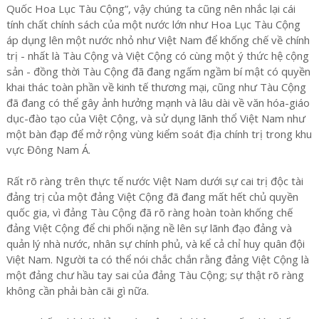
Quốc Hoa Lục Tàu Cộng”, vậy chúng ta cũng nên nhắc lại cái
tính chất chính sách của một nước lớn như Hoa Lục Tàu Cộng
áp dụng lên một nước nhỏ như Việt Nam để khống chế về chính
trị - nhất là Tàu Cộng và Việt Cộng có cùng một ý thức hệ cộng
sản - đồng thời Tàu Cộng đã đang ngấm ngầm bí mật có quyền
khai thác toàn phần về kinh tế thương mại, cũng như Tàu Cộng
đã đang có thể gây ảnh hưởng mạnh và lâu dài về văn hóa-giáo
dục-đào tạo của Việt Cộng, và sử dụng lãnh thổ Việt Nam như
một bàn đạp để mở rộng vùng kiểm soát địa chính trị trong khu
vực Đông Nam Á.
Rất rõ ràng trên thực tế nước Việt Nam dưới sự cai trị độc tài
đảng trị của một đảng Việt Cộng đã đang mất hết chủ quyền
quốc gia, vì đảng Tàu Cộng đã rõ ràng hoàn toàn khống chế
đảng Việt Cộng để chi phối nặng nề lên sự lãnh đạo đảng và
quản lý nhà nước, nhân sự chính phủ, và kể cả chỉ huy quân đội
Việt Nam. Người ta có thể nói chắc chắn rằng đảng Việt Cộng là
một đảng chư hầu tay sai của đảng Tàu Cộng; sự thật rõ ràng
không cần phải bàn cãi gì nữa.