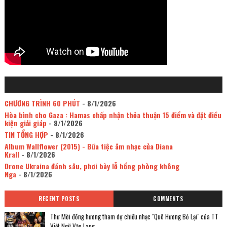
CHƯƠNG TRÌNH 60 PHÚT
- 8/1/2026
Hòa bình cho Gaza : Hamas chấp nhận thỏa thuận 15 điểm và đặt điều
kiện giải giáp
- 8/1/2026
TIN TỔNG HỢP
- 8/1/2026
Album Wallflower (2015) - Bữa tiệc âm nhạc của Diana
Krall
- 8/1/2026
Drone Ukraina đánh sâu, phơi bày lỗ hổng phòng không
Nga
- 8/1/2026
RECENT POSTS
COMMENTS
Thư Mời đồng hương tham dự chiều nhạc "Quê Hương Bỏ Lại" của TT
Việt Ngữ Văn Lang