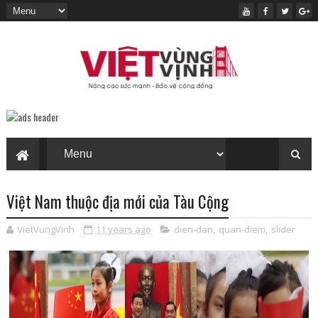
Việt Nam thuộc địa mới của Tàu Cộng
VietVungVinh
11 years ago
dien-dan
,
quan-diem
,
slider