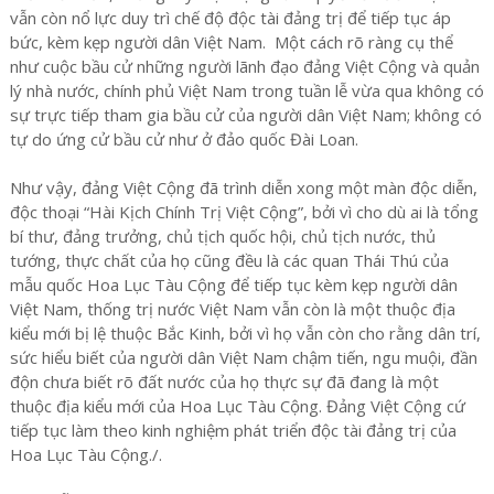
vẫn còn nổ lực duy trì chế độ độc tài đảng trị để tiếp tục áp
bức, kèm kẹp người dân Việt Nam. Một cách rõ ràng cụ thể
như cuộc bầu cử những người lãnh đạo đảng Việt Cộng và quản
lý nhà nước, chính phủ Việt Nam trong tuần lễ vừa qua không có
sự trực tiếp tham gia bầu cử của người dân Việt Nam; không có
tự do ứng cử bầu cử như ở đảo quốc Đài Loan.
Như vậy, đảng Việt Cộng đã trình diễn xong một màn độc diễn,
độc thoại “Hài Kịch Chính Trị Việt Cộng”, bởi vì cho dù ai là tổng
bí thư, đảng trưởng, chủ tịch quốc hội, chủ tịch nước, thủ
tướng, thực chất của họ cũng đều là các quan Thái Thú của
mẫu quốc Hoa Lục Tàu Cộng để tiếp tục kèm kẹp người dân
Việt Nam, thống trị nước Việt Nam vẫn còn là một thuộc địa
kiểu mới bị lệ thuộc Bắc Kinh, bởi vì họ vẫn còn cho rằng dân trí,
sức hiểu biết của người dân Việt Nam chậm tiến, ngu muội, đần
độn chưa biết rõ đất nước của họ thực sự đã đang là một
thuộc địa kiểu mới của Hoa Lục Tàu Cộng. Đảng Việt Cộng cứ
tiếp tục làm theo kinh nghiệm phát triển độc tài đảng trị của
Hoa Lục Tàu Cộng./.