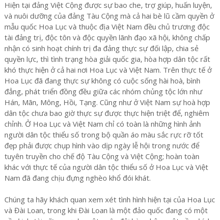
Hiện tại đảng Việt Cộng được sự bao che, trợ giúp, huấn luyện,
và nuôi dưỡng của đảng Tàu Cộng mà cả hai bè lũ cầm quyền ở
mẫu quốc Hoa Lục và thuộc địa Việt Nam đều chủ trương độc
tài đảng trị, độc tôn và độc quyền lãnh đạo xã hội, không chấp
nhận có sinh hoạt chính trị đa đảng thực sự đối lập, chia sẻ
quyền lực, thì tình trạng hòa giải quốc gia, hòa hợp dân tộc rất
khó thực hiện ở cả hai nơi Hoa Lục và Việt Nam. Trên thực tế ở
Hoa Lục đã đang thực sự không có cuộc sống hài hoà, bình
đẳng, phát triển đồng đều giữa các nhóm chủng tộc lớn như
Hán, Mãn, Mông, Hồi, Tạng. Cũng như ở Việt Nam sự hoà hợp
dân tộc chưa bao giờ thực sự được thực hiện triệt để, nghiêm
chỉnh. Ở Hoa Lục và Việt Nam chỉ có toàn là những hình ảnh
người dân tộc thiểu số trong bộ quần áo màu sắc rực rỡ tốt
đẹp phải được chụp hình vào dịp ngày lễ hội trong nước để
tuyên truyền cho chế độ Tàu Cộng và Việt Cộng; hoàn toàn
khác với thực tế của người dân tộc thiểu số ở Hoa Lục và Việt
Nam đã đang chịu đựng nghèo khổ đói khát.
Chúng ta hãy khách quan xem xét tình hình hiện tại của Hoa Lục
và Đài Loan, trong khi Đài Loan là một đảo quốc đang có một