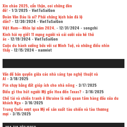
Xin chào 2025, cẩn thận, coi chừng đèn
đỏ!
- 1/3/2025
- VietTuSaiGon
Đoàn Văn Báu là ai? Phải chăng kịch bản đã lộ
dần?
- 12/30/2024
- VietTuSaiGon
Việt Nam—Nhìn lại năm 2024.
- 12/31/2024
- songchi
Kinh hãi vụ giết 11 mạng người và cái cười của kẻ thủ
ác
- 12/19/2024
- VietTuSaiGon
Cuộc du hành cưỡng bức với sư Minh Tuệ, và những điều nhìn
thấy
- 12/15/2024
- namviet
Vấn đề bản quyền giữa các nhà sáng tạo nghệ thuật và
AI
- 3/18/2025
Pin chạy bằng đất giúp ích cho nhà nông
- 3/17/2025
Điều gì thu hút người Mỹ gốc Hoa đến Texas?
- 3/16/2025
Chế tài và chiến tranh ở Ukraine là mối quan tâm hàng đầu của du
khách Nga
- 3/16/2025
Trung Quốc vượt qua Mỹ về sản xuất tàu chiến và tàu thương
mại
- 3/15/2025