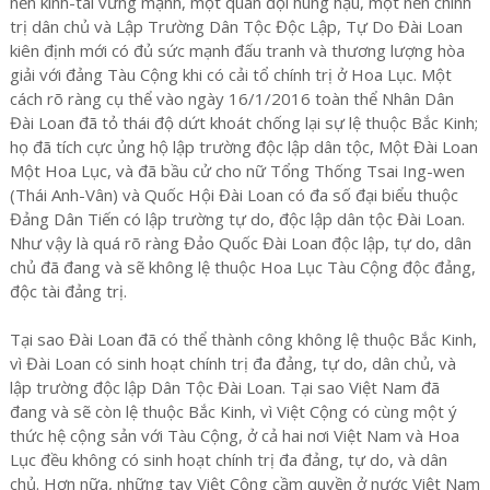
nền kinh-tài vững mạnh, một quân đội hùng hậu, một nền chính
trị dân chủ và Lập Trường Dân Tộc Độc Lập, Tự Do Đài Loan
kiên định mới có đủ sức mạnh đấu tranh và thương lượng hòa
giải với đảng Tàu Cộng khi có cải tổ chính trị ở Hoa Lục. Một
cách rõ ràng cụ thể vào ngày 16/1/2016 toàn thể Nhân Dân
Đài Loan đã tỏ thái độ dứt khoát chống lại sự lệ thuộc Bắc Kinh;
họ đã tích cực ủng hộ lập trường độc lập dân tộc, Một Đài Loan
Một Hoa Lục, và đã bầu cử cho nữ Tổng Thống Tsai Ing-wen
(Thái Anh-Vân) và Quốc Hội Đài Loan có đa số đại biểu thuộc
Đảng Dân Tiến có lập trường tự do, độc lập dân tộc Đài Loan.
Như vậy là quá rõ ràng Đảo Quốc Đài Loan độc lập, tự do, dân
chủ đã đang và sẽ không lệ thuộc Hoa Lục Tàu Cộng độc đảng,
độc tài đảng trị.
Tại sao Đài Loan đã có thể thành công không lệ thuộc Bắc Kinh,
vì Đài Loan có sinh hoạt chính trị đa đảng, tự do, dân chủ, và
lập trường độc lập Dân Tộc Đài Loan. Tại sao Việt Nam đã
đang và sẽ còn lệ thuộc Bắc Kinh, vì Việt Cộng có cùng một ý
thức hệ cộng sản với Tàu Cộng, ở cả hai nơi Việt Nam và Hoa
Lục đều không có sinh hoạt chính trị đa đảng, tự do, và dân
chủ. Hơn nữa, những tay Việt Cộng cầm quyền ở nước Việt Nam