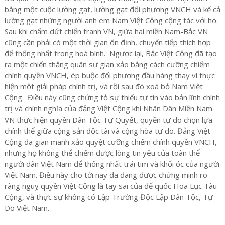
bằng một cuộc lường gạt, lường gạt đối phương VNCH và kể cả
lường gạt những người anh em Nam Việt Cộng cộng tác với họ.
Sau khi chấm dứt chiến tranh VN, giữa hai miền Nam-Bắc VN
cũng cần phải có một thời gian ổn định, chuyển tiếp thích hợp
để thống nhất trong hoà bình. Ngược lại, Bắc Việt Cộng đã tạo
ra một chiến thắng quân sự gian xảo bằng cách cưỡng chiếm
chính quyền VNCH, ép buộc đối phương đầu hàng thay vì thực
hiện một giải pháp chính trị, và rồi sau đó xoá bỏ Nam Việt
Cộng. Điều này cũng chứng tỏ sự thiếu tự tin vào bản lĩnh chính
trị và chính nghĩa của đảng Việt Cộng khi Nhân Dân Miền Nam
VN thực hiện quyền Dân Tộc Tự Quyết, quyền tự do chọn lựa
chính thể giữa cộng sản độc tài và cộng hòa tự do. Đảng Việt
Cộng đã gian manh xảo quyệt cưỡng chiếm chính quyền VNCH,
nhưng họ không thể chiếm được lòng tin yêu của toàn thể
người dân Việt Nam để thống nhất trái tim và khối óc của người
Việt Nam. Điều này cho tới nay đã đang được chứng minh rõ
ràng nguỵ quyền Việt Cộng là tay sai của đế quốc Hoa Lục Tàu
Cộng, và thực sự không có Lập Trường Độc Lập Dân Tộc, Tự
Do Việt Nam.