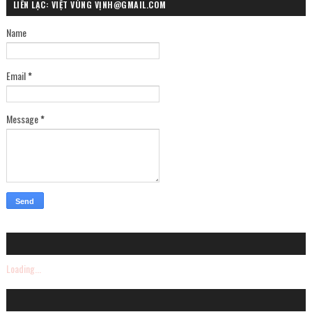
LIÊN LẠC: VIỆT VÙNG VỊNH@GMAIL.COM
Name
Email
*
Message
*
Loading...