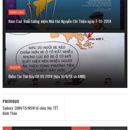
NAM-CALI
Nam Cail: Buổi tưởng niệm Nhà thơ Nguyễn Chí Thiện ngày 7-10-2018
SLIDER
Điểm Tin Thứ Bảy 08.09.2018 (hậu 10/6/18 và ANM)
PREVIOUS
Sydney: CĐNVTD/NSW tổ chức Hội TẾT
Bính Thân