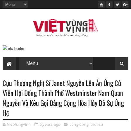
Cựu Thượng Nghị Sĩ Janet Nguyễn Lên Án Ứng Cử
Viên Hội Đồng Thành Phố Westminster Nam Quan
Nguyễn Và Kêu Gọi Đảng Cộng Hòa Hủy Bỏ Sự Ủng
Hộ
VietVungVinh
6 years ago
cong-dong
,
thoi-su