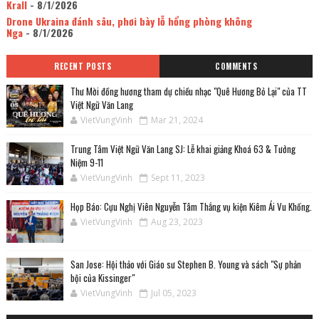
Krall
- 8/1/2026
Drone Ukraina đánh sâu, phơi bày lỗ hổng phòng không
Nga
- 8/1/2026
RECENT POSTS
COMMENTS
Thư Mời đồng hương tham dự chiều nhạc "Quê Hương Bỏ Lại" của TT
Việt Ngữ Văn Lang
VietVungVinh
Mar 21, 2024
Trung Tâm Việt Ngữ Văn Lang SJ: Lễ khai giảng Khoá 63 & Tưởng
Niệm 9-11
VietVungVinh
Sept 11, 2023
Họp Báo: Cựu Nghị Viên Nguyễn Tâm Thắng vụ kiện Kiêm Ái Vu Khống.
VietVungVinh
Aug 23, 2023
San Jose: Hội thảo với Giáo sư Stephen B. Young và sách "Sự phản
bội của Kissinger"
VietVungVinh
Jul 05, 2023