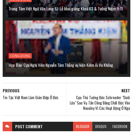
Trung Tâm Việt Ngữ Văn Lang SJ: Lễ khai giảng Khoá 63 & Tưởng Niệm 9-11
CONG-DONG
Họp Báo: Cựu Nghị Viên Nguyễn Tâm Thắng vụ kiện Kiêm Ái Vu Khống.
PREVIOUS
NEXT
Tin Tặc Việt Nam Làm Gián Điệp Ở Đức
Cựu Thủ Tướng Đức Schroeder "Dưới
Lửa" Sau Vụ Tấn Công Bằng Chất Độc Vào
Navalny Vì Các Hoạt Động Ở Nga
POST
COMMENT
BLOGGER
DISQUS
FACEBOOK