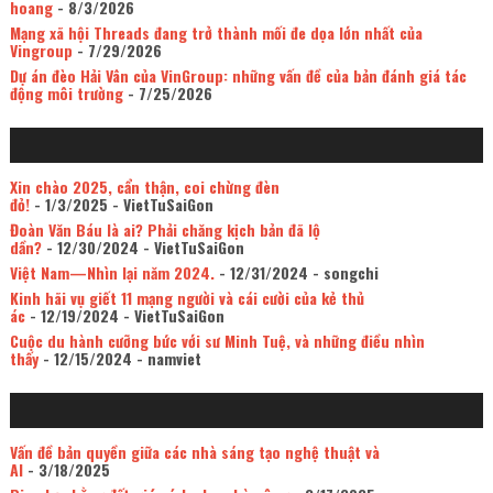
hoang
- 8/3/2026
Mạng xã hội Threads đang trở thành mối đe dọa lớn nhất của
Vingroup
- 7/29/2026
Dự án đèo Hải Vân của VinGroup: những vấn đề của bản đánh giá tác
động môi trường
- 7/25/2026
Xin chào 2025, cẩn thận, coi chừng đèn
đỏ!
- 1/3/2025
- VietTuSaiGon
Đoàn Văn Báu là ai? Phải chăng kịch bản đã lộ
dần?
- 12/30/2024
- VietTuSaiGon
Việt Nam—Nhìn lại năm 2024.
- 12/31/2024
- songchi
Kinh hãi vụ giết 11 mạng người và cái cười của kẻ thủ
ác
- 12/19/2024
- VietTuSaiGon
Cuộc du hành cưỡng bức với sư Minh Tuệ, và những điều nhìn
thấy
- 12/15/2024
- namviet
Vấn đề bản quyền giữa các nhà sáng tạo nghệ thuật và
AI
- 3/18/2025