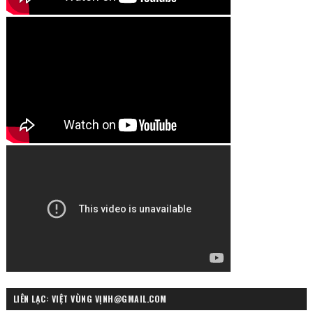
LIÊN LẠC: VIỆT VÙNG VỊNH@GMAIL.COM