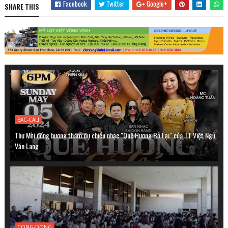
Facebook
Twitter
Google+
SHARE THIS
BAC-CALI
Thư Mời đồng hương tham dự chiều nhạc "Quê Hương Bỏ Lại" của TT Việt Ngữ
Văn Lang
CONG-DONG