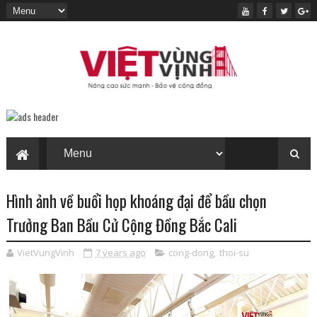
Hình ảnh về buổi họp khoáng đại để bầu chọn
Trưởng Ban Bầu Cử Cộng Đồng Bắc Cali
VietVungVinh
7 years ago
cong-dong
,
thoi-su