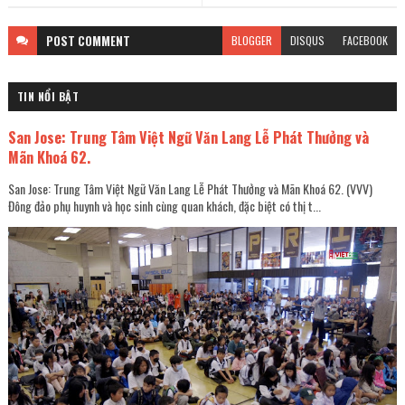
POST
COMMENT
BLOGGER
DISQUS
FACEBOOK
TIN NỔI BẬT
San Jose: Trung Tâm Việt Ngữ Văn Lang Lễ Phát Thưởng và
Mãn Khoá 62.
San Jose: Trung Tâm Việt Ngữ Văn Lang Lễ Phát Thưởng và Mãn Khoá 62. (VVV)
Đông đảo phụ huynh và học sinh cùng quan khách, đặc biệt có thị t...