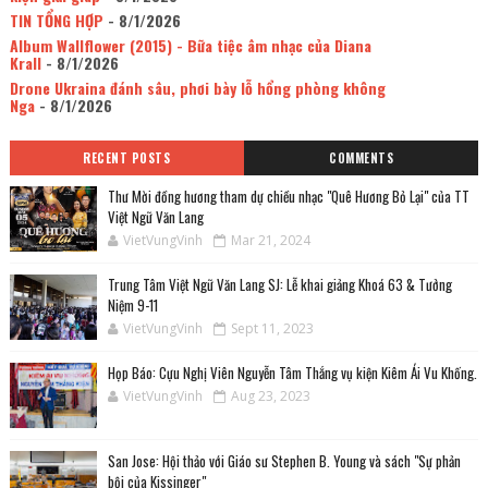
TIN TỔNG HỢP
- 8/1/2026
Album Wallflower (2015) - Bữa tiệc âm nhạc của Diana
Krall
- 8/1/2026
Drone Ukraina đánh sâu, phơi bày lỗ hổng phòng không
Nga
- 8/1/2026
RECENT POSTS
COMMENTS
Thư Mời đồng hương tham dự chiều nhạc "Quê Hương Bỏ Lại" của TT
Việt Ngữ Văn Lang
VietVungVinh
Mar 21, 2024
Trung Tâm Việt Ngữ Văn Lang SJ: Lễ khai giảng Khoá 63 & Tưởng
Niệm 9-11
VietVungVinh
Sept 11, 2023
Họp Báo: Cựu Nghị Viên Nguyễn Tâm Thắng vụ kiện Kiêm Ái Vu Khống.
VietVungVinh
Aug 23, 2023
San Jose: Hội thảo với Giáo sư Stephen B. Young và sách "Sự phản
bội của Kissinger"