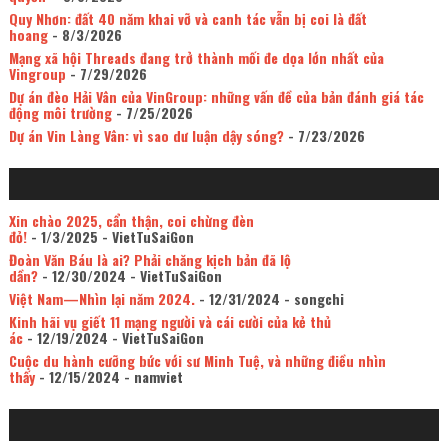
Quy Nhơn: đất 40 năm khai vỡ và canh tác vẫn bị coi là đất
hoang
- 8/3/2026
Mạng xã hội Threads đang trở thành mối đe dọa lớn nhất của
Vingroup
- 7/29/2026
Dự án đèo Hải Vân của VinGroup: những vấn đề của bản đánh giá tác
động môi trường
- 7/25/2026
Dự án Vin Làng Vân: vì sao dư luận dậy sóng?
- 7/23/2026
Xin chào 2025, cẩn thận, coi chừng đèn
đỏ!
- 1/3/2025
- VietTuSaiGon
Đoàn Văn Báu là ai? Phải chăng kịch bản đã lộ
dần?
- 12/30/2024
- VietTuSaiGon
Việt Nam—Nhìn lại năm 2024.
- 12/31/2024
- songchi
Kinh hãi vụ giết 11 mạng người và cái cười của kẻ thủ
ác
- 12/19/2024
- VietTuSaiGon
Cuộc du hành cưỡng bức với sư Minh Tuệ, và những điều nhìn
thấy
- 12/15/2024
- namviet