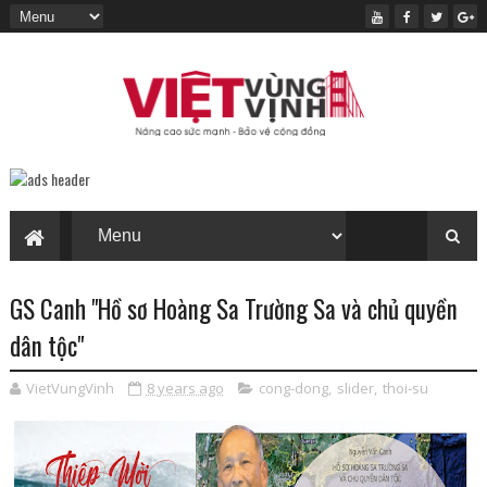
GS Canh "Hồ sơ Hoàng Sa Trường Sa và chủ quyền
dân tộc"
VietVungVinh
8 years ago
cong-dong
,
slider
,
thoi-su