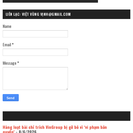
LIÊN LẠC: VIỆT VÙNG VỊNH@GMAIL.COM
Name
Email
*
Message
*
Hàng loạt bài chỉ trích VinGroup bị gỡ bỏ vì ‘vi phạm bản
quyền’
- 8/6/2026