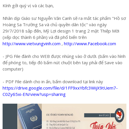
Kính gởi quý vị và các bạn,
Nhân dịp Giáo sư Nguyễn Văn Canh sẽ ra mắt tác phẩm "Hồ sơ
Hoàng Sa Trường Sa và chủ quyền dân tộc" vào ngày
29/7/2018 sắp đến, Mỹ Lợi design 1 trang 2 mặt Thiệp Mời
(xếp dọc thành 6 phần) và đã phổ biến trên
http://www.vietvungvinh.com
,
http://www.Facebook.com
- JPG File đành cho WEB được nhúng vào ở dưới. (bấm vào hình
để phóng to, tiếp đó bấm nút chuột bên tay phải để Save vào
computer)
- PDF File dành cho in ấn, bấm download tại link này
https://drive.google.com/file/d/1FF9xxYbfc3WijX9tUem7-
C0Zy65xi-EN/view?usp=sharing