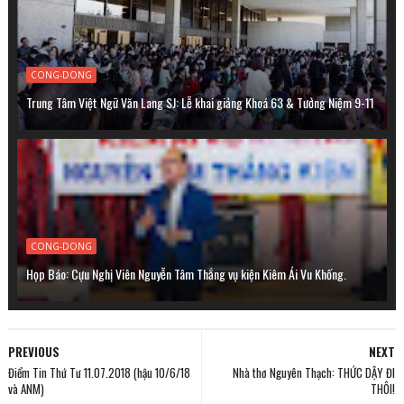
CONG-DONG
Trung Tâm Việt Ngữ Văn Lang SJ: Lễ khai giảng Khoá 63 & Tưởng Niệm 9-11
CONG-DONG
Họp Báo: Cựu Nghị Viên Nguyễn Tâm Thắng vụ kiện Kiêm Ái Vu Khống.
PREVIOUS
NEXT
Điểm Tin Thứ Tư 11.07.2018 (hậu 10/6/18
Nhà thơ Nguyên Thạch: THỨC DẬY ĐI
và ANM)
THÔI!