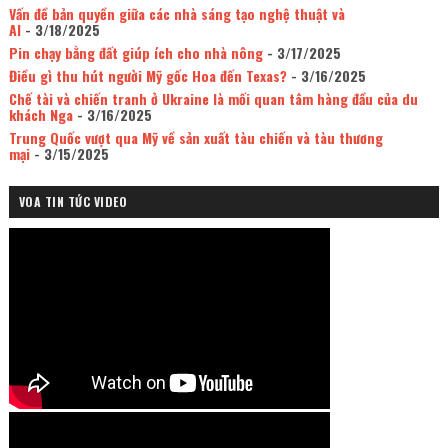
Vấn đề bản quyền giữa các nhà sáng tạo nghệ thuật và
AI
- 3/18/2025
Pin chạy bằng đất giúp ích cho nhà nông
- 3/17/2025
Điều gì thu hút người Mỹ gốc Hoa đến Texas?
- 3/16/2025
Chế tài và chiến tranh ở Ukraine là mối quan tâm hàng đầu của du
khách Nga
- 3/16/2025
Trung Quốc vượt qua Mỹ về sản xuất tàu chiến và tàu thương
mại
- 3/15/2025
VOA TIN TỨC VIDEO