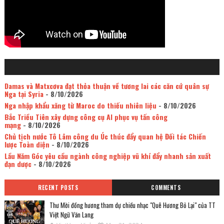
Damas và Matxcơva đạt thỏa thuận về tương lai các căn cứ quân sự
Nga tại Syria
- 8/10/2026
Nga nhập khẩu xăng từ Maroc do thiếu nhiên liệu
- 8/10/2026
Bắc Triều Tiên xây dựng công cụ AI phục vụ tấn công
mạng
- 8/10/2026
Chủ tịch nước Tô Lâm công du Úc thúc đẩy quan hệ Đối tác Chiến
lược Toàn diện
- 8/10/2026
Lầu Năm Góc yêu cầu ngành công nghiệp vũ khí đẩy nhanh sản xuất
đạn dược
- 8/10/2026
RECENT POSTS
COMMENTS
Thư Mời đồng hương tham dự chiều nhạc "Quê Hương Bỏ Lại" của TT
Việt Ngữ Văn Lang