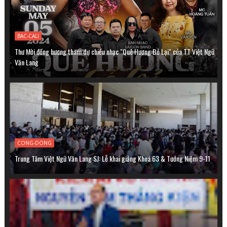
BAC-CALI
Thư Mời đồng hương tham dự chiều nhạc "Quê Hương Bỏ Lại" của TT Việt Ngữ
Văn Lang
CONG-DONG
Trung Tâm Việt Ngữ Văn Lang SJ: Lễ khai giảng Khoá 63 & Tưởng Niệm 9-11