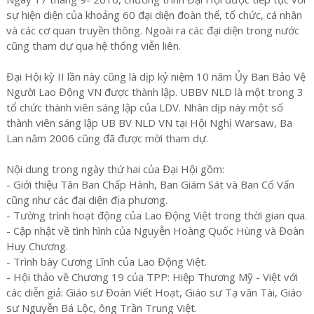
sự hiện diện của khoảng 60 đại diện đoàn thể, tổ chức, cá nhân
và các cơ quan truyền thông. Ngoài ra các đại diện trong nước
cũng tham dự qua hệ thống viễn liên.
Đại Hội kỳ II lần này cũng là dịp kỷ niệm 10 năm Ủy Ban Bảo Vệ
Người Lao Động VN được thành lập. UBBV NLD là một trong 3
tổ chức thành viên sáng lập của LDV. Nhân dịp này một số
thành viên sáng lập UB BV NLD VN tại Hội Nghị Warsaw, Ba
Lan năm 2006 cũng đã được mời tham dự.
Nội dung trong ngày thứ hai của Đại Hội gồm:
- Giới thiệu Tân Ban Chấp Hành, Ban Giám Sát và Ban Cố Vấn
cũng như các đại diện địa phương.
- Tường trình hoạt động của Lao Động Việt trong thời gian qua.
- Cập nhật về tình hình của Nguyễn Hoàng Quốc Hùng và Đoàn
Huy Chương.
- Trình bày Cương Lĩnh của Lao Động Việt.
- Hội thảo về Chương 19 của TPP: Hiệp Thương Mỹ - Việt với
các diễn giả: Giáo sư Đoàn Viết Hoạt, Giáo sư Tạ văn Tài, Giáo
sư Nguyễn Bá Lộc, ông Trần Trung Việt.