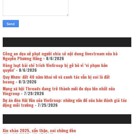
Công an dọa xử phạt người chia sẻ nội dung livestream của bà
Nguyễn Phương Hằng
- 8/6/2026
Hàng loạt bài chỉ trích VinGroup bị gỡ bỏ vì ‘vi phạm bản
quyền’
- 8/6/2026
Quy Nhơn: đất 40 năm khai vỡ và canh tác vẫn bị coi là đất
hoang
- 8/3/2026
Mạng xã hội Threads đang trở thành mối đe dọa lớn nhất của
Vingroup
- 7/29/2026
Dự án đèo Hải Vân của VinGroup: những vấn đề của bản đánh giá tác
động môi trường
- 7/25/2026
Xin chào 2025, cẩn thận, coi chừng đèn