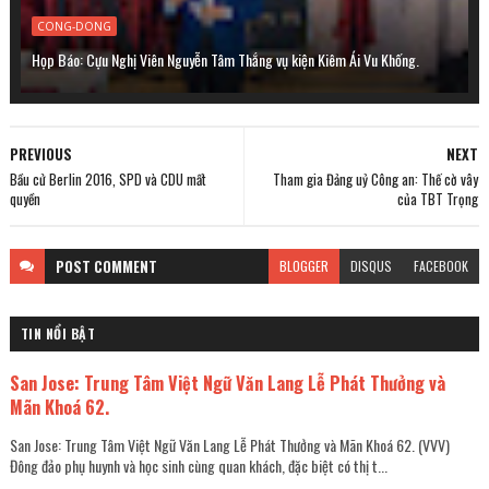
CONG-DONG
Họp Báo: Cựu Nghị Viên Nguyễn Tâm Thắng vụ kiện Kiêm Ái Vu Khống.
PREVIOUS
NEXT
Bầu cử Berlin 2016, SPD và CDU mất
Tham gia Đảng uỷ Công an: Thế cờ vây
quyền
của TBT Trọng
POST
COMMENT
BLOGGER
DISQUS
FACEBOOK
TIN NỔI BẬT
San Jose: Trung Tâm Việt Ngữ Văn Lang Lễ Phát Thưởng và
Mãn Khoá 62.
San Jose: Trung Tâm Việt Ngữ Văn Lang Lễ Phát Thưởng và Mãn Khoá 62. (VVV)
Đông đảo phụ huynh và học sinh cùng quan khách, đặc biệt có thị t...