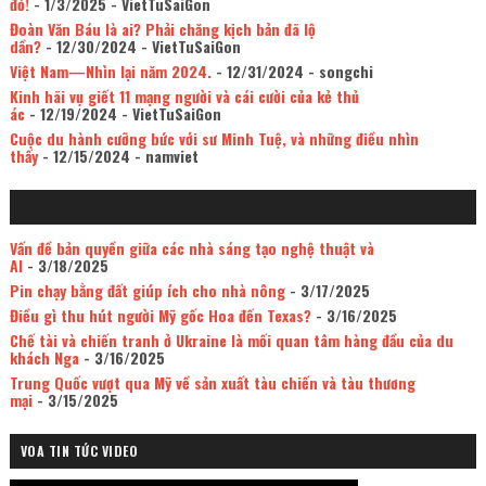
đỏ!
- 1/3/2025
- VietTuSaiGon
Đoàn Văn Báu là ai? Phải chăng kịch bản đã lộ
dần?
- 12/30/2024
- VietTuSaiGon
Việt Nam—Nhìn lại năm 2024.
- 12/31/2024
- songchi
Kinh hãi vụ giết 11 mạng người và cái cười của kẻ thủ
ác
- 12/19/2024
- VietTuSaiGon
Cuộc du hành cưỡng bức với sư Minh Tuệ, và những điều nhìn
thấy
- 12/15/2024
- namviet
Vấn đề bản quyền giữa các nhà sáng tạo nghệ thuật và
AI
- 3/18/2025
Pin chạy bằng đất giúp ích cho nhà nông
- 3/17/2025
Điều gì thu hút người Mỹ gốc Hoa đến Texas?
- 3/16/2025
Chế tài và chiến tranh ở Ukraine là mối quan tâm hàng đầu của du
khách Nga
- 3/16/2025
Trung Quốc vượt qua Mỹ về sản xuất tàu chiến và tàu thương
mại
- 3/15/2025
VOA TIN TỨC VIDEO