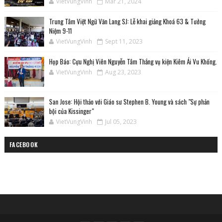
VietVungVinh
Mar 21, 2024
Trung Tâm Việt Ngữ Văn Lang SJ: Lễ khai giảng Khoá 63 & Tưởng
Niệm 9-11
VietVungVinh
Sept 11, 2023
Họp Báo: Cựu Nghị Viên Nguyễn Tâm Thắng vụ kiện Kiêm Ái Vu Khống.
VietVungVinh
Aug 23, 2023
San Jose: Hội thảo với Giáo sư Stephen B. Young và sách "Sự phản
bội của Kissinger"
VietVungVinh
Jul 05, 2023
FACEBOOK