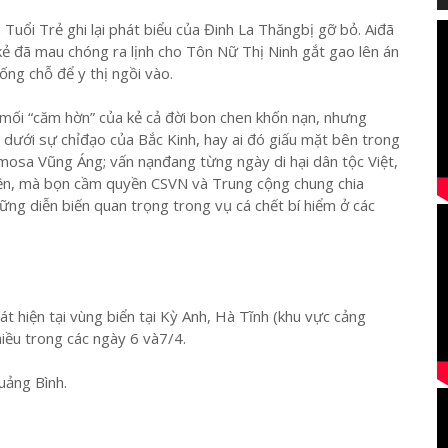
uổi Trẻ ghi lại phát biểu của Đinh La Thăngbị gỡ bỏ. Aiđã
làkẻ đã mau chóng ra lịnh cho Tôn Nữ Thị Ninh gắt gao lên án
ng chỗ để y thị ngồi vào.
mối “căm hờn” của kẻ cả đời bon chen khốn nạn, nhưng
 dưới sự chỉđạo của Bắc Kinh, hay ai đó giấu mặt bên trong
osa Vũng Áng; vấn nạnđang từng ngày di hại dân tộc Việt,
liền, mà bọn cầm quyền CSVN và Trung cộng chung chia
ững diễn biến quan trọng trong vụ cá chết bí hiểm ở các
t hiện tại vùng biển tại Kỳ Anh, Hà Tĩnh (khu vực cảng
hiều trong các ngày 6 và7/4.
Quảng Bình.