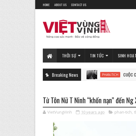
HOME
ABOUT US
CONTACT US
THỜI SỰ
TIN TỨC
SINH HOẠ
Breaking News
CUỘC CHIẾN SINH TỬ
PHAN-TICH
Từ Tôn Nữ T Ninh “khốn nạn” đến Ng 
VietVungVinh
10 years ago
phan-tich
,
t