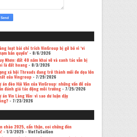
àng loạt bài chỉ trích VinGroup bị gỡ bỏ vì ‘vi
hạm bản quyền’
- 8/6/2026
uy Nhơn: đất 40 năm khai vỡ và canh tác vẫn bị
oi là đất hoang
- 8/3/2026
ạng xã hội Threads đang trở thành mối đe dọa lớn
hất của Vingroup
- 7/29/2026
ự án đèo Hải Vân của VinGroup: những vấn đề của
ản đánh giá tác động môi trường
- 7/25/2026
ự án Vin Làng Vân: vì sao dư luận dậy
óng?
- 7/23/2026
in chào 2025, cẩn thận, coi chừng đèn
ỏ!
- 1/3/2025
- VietTuSaiGon