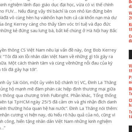
Đ
nh nghiệm lãnh đạo giáo dục đại học, vừa có vị thế chính
d
 cho FUV… Nếu đúng vậy thì bàchỉ là con nhỏ lùn đứng bên
V
Bàđã vô cùng hèn hạ vàkhốn hạn hơn cả cái khốn nạn mà dư
2
của ông Kerrey càng cho thấy tầm vóc trí tuệ và đạo đức
K
t
những kẻ đứng sau lưng bà, bất kể chúng ở Hà Nội hay Bắc
C
đ
yền thông CS Việt Nam nêu lại vấn đề này, ông Bob Kerrey
i: “Tôi đã xin lỗi nhân dân Việt Nam về những gì tôi gây ra
lần nữa. Một cách thành tâm và cùng vềnhững nỗi đau của ký
V
tôi đã gây hại tới”.
t
P
n
nh ủy Sài Gòn, một ủy viên bộ chánh trị VC, Đinh La Thăng
Đ
i ủng hộ mạnh mẽ đàm phán các hiệp định thương mại giữa
T
am thông qua chương trình Fulbright. Phần khác, Tổng thống
C
niên tại TpHCM ngày 25/5 đã cảm ơn và ghi nhận đích danh
h
bình thường hóa quan hệ hai nước”. Đinh La Thăng nói thêm:
T
 nhận cương vị hiện nay, dù hiểu rõ hậu quả của nó, cũng vì
t
ành công, hiến tặng nhân dân Việt Nam những kinh nghiệm
a…”