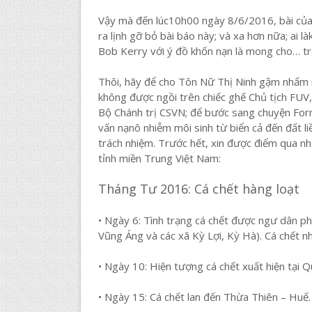
Vậy mà đến lúc10h00 ngày 8/6/2016, bài của T
ra lịnh gỡ bỏ bài báo này; và xa hơn nữa; ai 
Bob Kerry với ý đồ khốn nạn là mong cho… trố
Thôi, hãy để cho Tôn Nữ Thị Ninh gậm nhấm 
không được ngồi trên chiếc ghế Chủ tịch FUV,
Bộ Chánh trị CSVN; để bước sang chuyện Form
vấn nạnô nhiễm môi sinh từ biển cả đến đất 
trách nhiệm. Trước hết, xin được điểm qua nh
tỉnh miền Trung Việt Nam:
Tháng Tư 2016: Cá chết hàng loạt
• Ngày 6: Tình trạng cá chết được ngư dân phá
Vũng Áng và các xã Kỳ Lợi, Kỳ Hà). Cá chết n
• Ngày 10: Hiện tượng cá chết xuất hiện tại 
• Ngày 15: Cá chết lan đến Thừa Thiên – Huế.