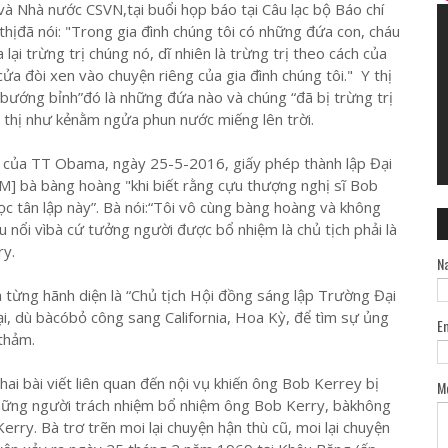
à Nhà nước CSVN,tại buổi họp báo tại Câu lạc bộ Báo chí
hịđã nói: "Trong gia đình chúng tôi có những đứa con, cháu
lại trừng trị chúng nó, dĩ nhiên là trừng trị theo cách của
a đòi xen vào chuyện riêng của gia đình chúng tôi." Y thị
 bướng bỉnh”đó là những đứa nào và chúng “đã bị trừng trị
y thị như kẻnằm ngửa phun nước miếng lên trời.
N của TT Obama, ngày 25-5-2016, giấy phép thành lập Đại
M] bà bàng hoàng "khi biết rằng cựu thượng nghị sĩ Bob
c tân lập này”. Bà nói:“Tôi vô cùng bàng hoàng và không
u nổi vìbà cứ tưởng người được bổ nhiệm là chủ tịch phải là
ry.
N
à từng hãnh diện là “Chủ tịch Hội đồng sáng lập Trường Đại
i, dù bàcóbỏ công sang California, Hoa Kỳ, để tìm sự ủng
E
 thảm.
hai bài viết liên quan đến nội vụ khiến ông Bob Kerrey bị
M
 những người trách nhiệm bổ nhiệm ông Bob Kerry, bàkhông
rry. Bà trơ trẽn moi lại chuyện hận thù cũ, moi lại chuyện