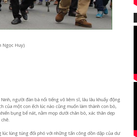
n Ngọc Huy)
inh, người đàn bà nổi tiếng vô liêm sĩ, lâu lâu khuấy động
ách của một con ếch lúc nào cũng muốn làm thành con bò,
 khiến bụng bể nát, nằm mọp dưới chân bò, xác thân dẹp
 chê.
ng lúc lúng túng đối phó với những tấn công dồn dập của dư