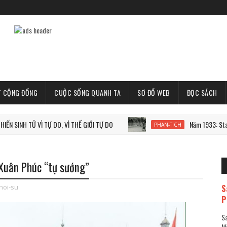
T CỘNG ĐỒNG
CUỘC SỐNG QUANH TA
SƠ ĐỒ WEB
ĐỌC SÁCH
 VÌ TỰ DO, VÌ THẾ GIỚI TỰ DO
Năm 1933: Staline tàn sát 
PHAN-TICH
Xuân Phúc “tự sướng”
S
hoi-su
P
Sa
Mã