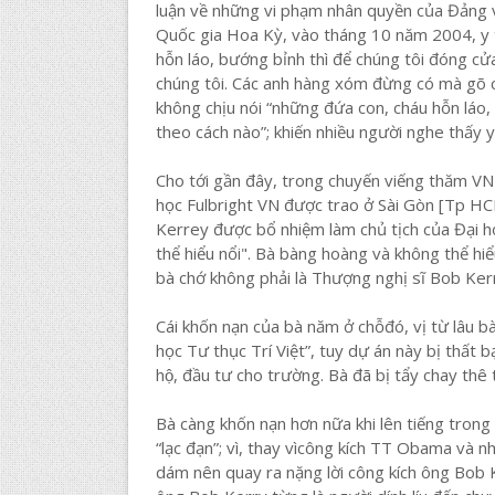
luận về những vi phạm nhân quyền của Đảng v
Quốc gia Hoa Kỳ, vào tháng 10 năm 2004, y t
hỗn láo, bướng bỉnh thì để chúng tôi đóng cửa 
chúng tôi. Các anh hàng xóm đừng có mà gõ cử
không chịu nói “những đứa con, cháu hỗn láo,
theo cách nào”; khiến nhiều người nghe thấy 
Cho tới gần đây, trong chuyến viếng thăm V
học Fulbright VN được trao ở Sài Gòn [Tp HC
Kerrey được bổ nhiệm làm chủ tịch của Đại họ
thể hiểu nổi". Bà bàng hoàng và không thể hiể
bà chớ không phải là Thượng nghị sĩ Bob Ker
Cái khốn nạn của bà năm ở chỗđó, vị từ lâu b
học Tư thục Trí Việt”, tuy dự án này bị thất bạ
hộ, đầu tư cho trường. Bà đã bị tẩy chay thê
Bà càng khốn nạn hơn nữa khi lên tiếng trong 
“lạc đạn”; vì, thay vìcông kích TT Obama và
dám nên quay ra nặng lời công kích ông Bob Ke