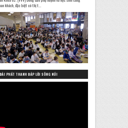
an khách, đặc biệt có thị t...
ĐÀI PHÁT THANH ĐÁP LỜI SÔNG NÚI