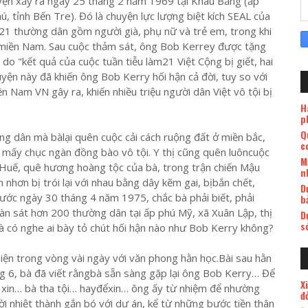
uyện xảy ra ngày 25 tháng 2 năm 1969 tại Khâu Băng (ấp
 tỉnh Bến Tre). Đó là chuyện lực lượng biệt kích SEAL của
 21 thường dân gồm người già, phụ nữ và trẻ em, trong khi
g miền Nam. Sau cuộc thảm sát, ông Bob Kerrey được tặng
 "kết quả của cuộc tuần tiễu làm21 Việt Cộng bị giết, hai
uyện này đã khiến ông Bob Kerry hối hận cả đời, tuy so với
 Nam VN gây ra, khiến nhiều triệu người dân Việt vô tội bị
H
p
Q
ng dân mà bàlại quên cuộc cải cách ruộng đất ở miền bắc,
c
mấy chục ngàn đồng bào vô tội. Y thị cũng quên luôncuộc
M
 Huế, quê hương hoàng tộc của bà, trong trận chiến Mậu
n
 nhơn bị trói lại với nhau bằng dây kẽm gai, bịbắn chết,
D
ước ngày 30 tháng 4 năm 1975, chắc bà phải biết, phải
b
àn sát hơn 200 thường dân tại ấp phú Mỹ, xã Xuân Lập, thị
D
s
 có nghe ai bày tỏ chút hối hận nào như Bob Kerry không?
hiện trong vòng vài ngày với văn phong hằn học.Bài sau hằn
g 6, bà đã viết rằngbà sẵn sàng gặp lại ông Bob Kerry… Để
X
 xin… bà tha tội… hayđểxin… ông ấy từ nhiệm để nhường
đ
i nhiệt thành gắn bó với dự án, kể từ những bước tiền thân