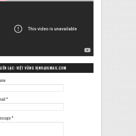
LIÊN LẠC: VIỆT VÙNG VỊNH@GMAIL.COM
ame
mail
*
essage
*