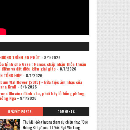
HƯƠNG TRÌNH 60 PHÚT
- 8/1/2026
òa bình cho Gaza : Hamas chấp nhận thỏa thuận
5 điểm và đặt điều kiện giải giáp
- 8/1/2026
IN TỔNG HỢP
- 8/1/2026
lbum Wallflower (2015) - Bữa tiệc âm nhạc của
iana Krall
- 8/1/2026
rone Ukraina đánh sâu, phơi bày lỗ hổng phòng
hông Nga
- 8/1/2026
RECENT POSTS
COMMENTS
Thư Mời đồng hương tham dự chiều nhạc "Quê
Hương Bỏ Lại" của TT Việt Ngữ Văn Lang