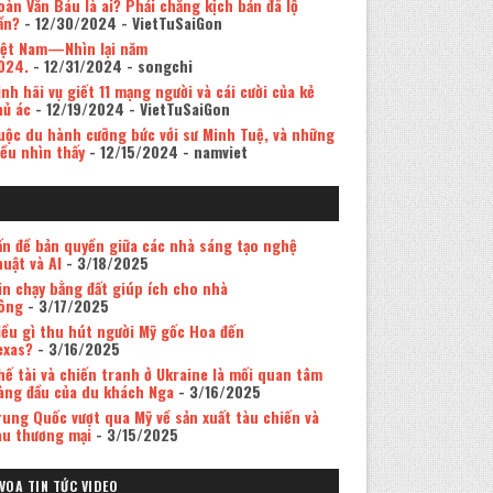
oàn Văn Báu là ai? Phải chăng kịch bản đã lộ
ần?
- 12/30/2024
- VietTuSaiGon
iệt Nam—Nhìn lại năm
024.
- 12/31/2024
- songchi
inh hãi vụ giết 11 mạng người và cái cười của kẻ
hủ ác
- 12/19/2024
- VietTuSaiGon
uộc du hành cưỡng bức với sư Minh Tuệ, và những
iều nhìn thấy
- 12/15/2024
- namviet
ấn đề bản quyền giữa các nhà sáng tạo nghệ
huật và AI
- 3/18/2025
in chạy bằng đất giúp ích cho nhà
ông
- 3/17/2025
iều gì thu hút người Mỹ gốc Hoa đến
exas?
- 3/16/2025
hế tài và chiến tranh ở Ukraine là mối quan tâm
àng đầu của du khách Nga
- 3/16/2025
rung Quốc vượt qua Mỹ về sản xuất tàu chiến và
àu thương mại
- 3/15/2025
VOA TIN TỨC VIDEO