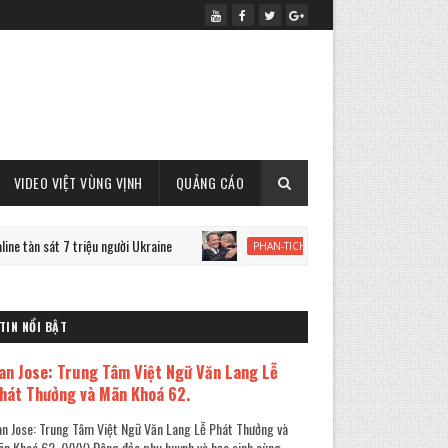
VIDEO VIỆT VÙNG VỊNH
QUẢNG CÁO
7 triệu người Ukraine
Cựu Thủ tướng Đức Schroeder và chiế
PHAN-TICH
TIN NỔI BẬT
an Jose: Trung Tâm Việt Ngữ Văn Lang Lễ
hát Thưởng và Mãn Khoá 62.
n Jose: Trung Tâm Việt Ngữ Văn Lang Lễ Phát Thưởng và
n Khoá 62. (VVV) Đông đảo phụ huynh và học sinh cùng