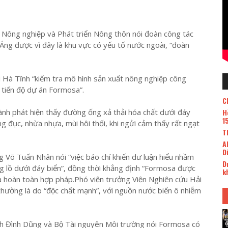
 Nông nghiệp và Phát triển Nông thôn nói đoàn công tác
 Áng được vì đây là khu vực có yếu tố nước ngoài, “đoàn
 Hà Tĩnh “kiểm tra mô hình sản xuất nông nghiệp công
tiến độ dự án Formosa”.
C
ành phát hiện thấy đường ống xả thải hóa chất dưới đáy
H
1
 đục, nhừa nhựa, mùi hôi thối, khi ngửi cảm thấy rất ngạt
T
A
D
Võ Tuấn Nhân nói “việc báo chí khiến dư luận hiểu nhầm
D
 lồ dưới đáy biển”, đồng thời khẳng định “Formosa được
k
 hoàn toàn hợp pháp.Phó viện trưởng Viện Nghiên cứu Hải
hường là do “độc chất mạnh”, với nguồn nước biển ô nhiễm
nh Đình Dũng và Bộ Tài nguyên Môi trường nói Formosa có