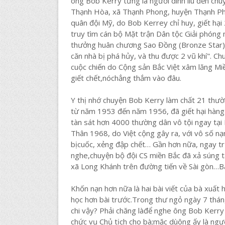
ông Bob Kerry từng là người dính líu đến ch
Thạnh Hòa, xã Thạnh Phong, huyện Thạnh Phú,
quân đội Mỹ, do Bob Kerrey chỉ huy, giết hại
truy tìm cán bộ Mặt trận Dân tộc Giải phón
thưởng huân chương Sao Đồng (Bronze Star) do
căn nhà bị phá hủy, và thu được 2 vũ khí". Ch
cuộc chiến do Cộng sản Bắc Việt xâm lăng Miền
giết chết,nóchẳng thắm vào đâu.
Y thị nhớ chuyện Bob Kerry làm chất 21 thườ
từ năm 1953 đến năm 1956, đã giết hại hàng 
tàn sát hơn 4000 thường dân vô tội ngay tại
Thân 1968, do Việt cộng gây ra, với vô số nạn
bịcuốc, xẻng đập chết… Gần hơn nữa, ngay tr
nghe,chuyện bộ đội CS miền Bắc đã xả súng t
xã Long Khánh trên đường tiến về Sài gòn…Bà
Khốn nạn hơn nữa là hai bài viết của bà xuất 
học hơn bài trước.Trong thư ngỏ ngày 7 thán
chi vậy? Phải chăng làđể nghe ông Bob Kerry
chức vụ Chủ tịch cho bà;mặc dùông ấy là ngườ