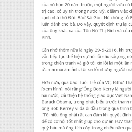
của nó hơn 20 năm trước, một người vừa có ki
trị cao, có uy tín trong nước Mỹ, đểlàm việc
cạnh nhà thờ Đức Bàở Sài Gòn. Nó chứng tỏ 
luận dành cho bà. Do vậy, quyết định trụ lại 
của ông khác xa của Tôn Nữ Thị Ninh và của 
Kinh.
Cần nhớ thêm nữa là ngày 29-5-2016, khi tru
vẫn tiếp tục thể hiện sự hối lỗi sâu sắc;ông nó
trong chiến tranh và giờ tôi xin lỗi lại một 
ức mãi mãi ám ảnh, tôi xin lỗi những người mà 
Hơn nữa, qua báo Tuổi Trẻ của VC, Bíthư Thà
[xem hình], nói rằng:“Ông Bob Kerry là ngườ
hai nước, cải thiện hệ thống giáo dục Việt N
Barack Obama, trong phát biểu trước thanh 
ông Bob Kerrey vì đã đi đầu trong quá trình 
“Tôi hiểu ông phải rất can đảm khi quyết định
để có cơ hội tốt nhất giúp cho dự án FUV th
quý báu mà ông tích cóp trong nhiều năm qu