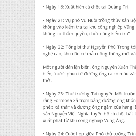
• Ngày 16: Xuất hiện cá chết tại Quảng Trị.
• Ngày 21: Vụ phó Vụ Nuôi trồng thủy sản Bộ
không vào kiểm tra tại khu công nghiệp Vũng
không có thẩm quyền, chức năng kiểm tra”.
• Ngày 22: Tổng bí thư Nguyễn Phú Trọng tới
nghệ cao, khu dân cư mẫu nông thông mới và 
Một người dân lặn biển, ông Nguyễn Xuân Th
biển, “nước phun từ đường ống ra có màu vàng
thở”.
• Ngày 23: Thứ trưởng Tài nguyên Môi trường 
rằng Formosa xả trộm bằng đường ống khổng
phép xả thải” và đường ống ngầm của hãng là
sản Nguyễn Viết Nghĩa tuyên bố cá chết bất t
xuất phát từ khu công nghiệp Vũng Áng.
• Ngày 24: Cuộc họp giữa Phó thủ tướng Trị