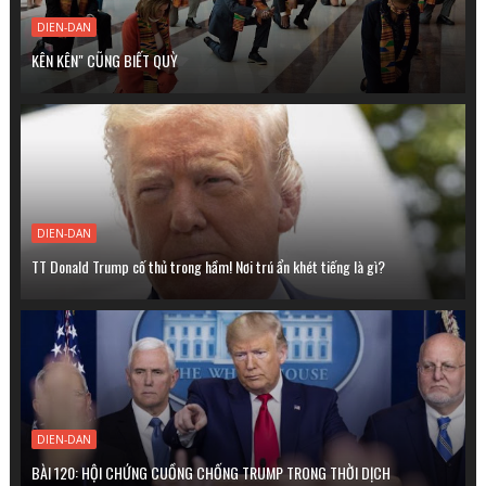
DIEN-DAN
KÊN KÊN" CŨNG BIẾT QUỲ
DIEN-DAN
TT Donald Trump cố thủ trong hầm! Nơi trú ẩn khét tiếng là gì?
DIEN-DAN
BÀI 120: HỘI CHỨNG CUỒNG CHỐNG TRUMP TRONG THỜI DỊCH