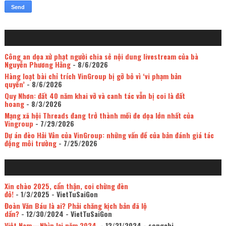
Công an dọa xử phạt người chia sẻ nội dung livestream của bà
Nguyễn Phương Hằng
- 8/6/2026
Hàng loạt bài chỉ trích VinGroup bị gỡ bỏ vì ‘vi phạm bản
quyền’
- 8/6/2026
Quy Nhơn: đất 40 năm khai vỡ và canh tác vẫn bị coi là đất
hoang
- 8/3/2026
Mạng xã hội Threads đang trở thành mối đe dọa lớn nhất của
Vingroup
- 7/29/2026
Dự án đèo Hải Vân của VinGroup: những vấn đề của bản đánh giá tác
động môi trường
- 7/25/2026
Xin chào 2025, cẩn thận, coi chừng đèn
đỏ!
- 1/3/2025
- VietTuSaiGon
Đoàn Văn Báu là ai? Phải chăng kịch bản đã lộ
dần?
- 12/30/2024
- VietTuSaiGon
Việt Nam—Nhìn lại năm 2024.
- 12/31/2024
- songchi