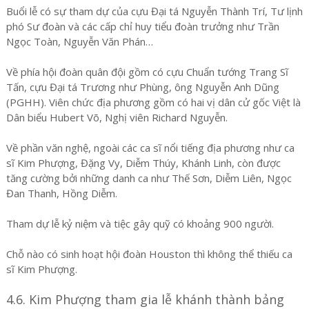
Buổi lễ có sự tham dự của cựu Đại tá Nguyễn Thành Trí, Tư lịnh
phó Sư đoàn và các cấp chỉ huy tiểu đoàn trưởng như Trần
Ngọc Toàn, Nguyễn Văn Phán…
Về phía hội đoàn quân đội gồm có cựu Chuẩn tướng Trang Sĩ
Tấn, cựu Đại tá Trương như Phùng, ông Nguyễn Anh Dũng
(PGHH). Viên chức địa phương gồm có hai vị dân cử gốc Việt là
Dân biểu Hubert Võ, Nghị viên Richard Nguyễn.
Về phần văn nghệ, ngoài các ca sĩ nổi tiếng địa phương như ca
sĩ Kim Phượng, Đặng Vy, Diễm Thúy, Khánh Linh, còn được
tăng cường bởi những danh ca như Thế Sơn, Diễm Liên, Ngọc
Đan Thanh, Hồng Diễm.
Tham dự lễ kỷ niệm và tiệc gây quỹ có khoảng 900 người.
Chỗ nào có sinh hoạt hội đoàn Houston thì không thể thiếu ca
sĩ Kim Phượng.
4.6. Kim Phượng tham gia lễ khánh thành bảng