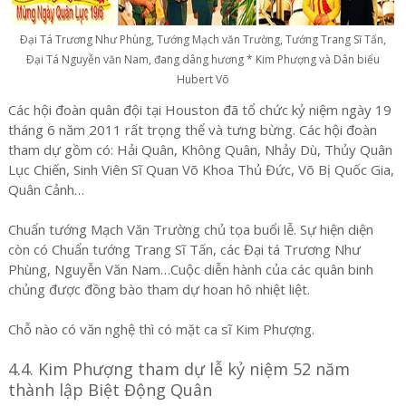
Ðại Tá Trương Như Phùng, Tướng Mạch văn Trường, Tướng Trang Sĩ Tấn,
Ðại Tá Nguyễn văn Nam, đang dâng hương * Kim Phượng và Dân biểu
Hubert Võ
Các hội đoàn quân đội tại Houston đã tổ chức kỷ niệm ngày 19
tháng 6 năm 2011 rất trọng thể và tưng bừng. Các hội đoàn
tham dự gồm có: Hải Quân, Không Quân, Nhảy Dù, Thủy Quân
Lục Chiến, Sinh Viên Sĩ Quan Võ Khoa Thủ Đức, Võ Bị Quốc Gia,
Quân Cảnh…
Chuẩn tướng Mạch Văn Trường chủ tọa buổi lễ. Sự hiện diện
còn có Chuẩn tướng Trang Sĩ Tấn, các Đại tá Trương Như
Phùng, Nguyễn Văn Nam…Cuộc diễn hành của các quân binh
chủng được đồng bào tham dự hoan hô nhiệt liệt.
Chỗ nào có văn nghệ thì có mặt ca sĩ Kim Phượng.
4.4. Kim Phượng tham dự lễ kỷ niệm 52 năm
thành lập Biệt Động Quân