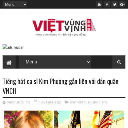
Tiếng hát ca sĩ Kim Phượng gắn liền với dân quân
VNCH
VietVungVinh
10 years ago
dien-dan
,
quan-diem