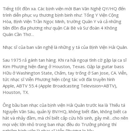
Tiếng tốt đồn xa. Các bịnh viện mời Ban Văn Nghệ QY/HQ đến
trình diễn phục vụ thương bịnh binh như: Tổng Y Viện Cộng
Hòa, Bịnh Viện Trần Ngọc Minh, trường Quân Y và cả những
tiền đồn địa phương như quận Cái Bè và Sư đoàn 4 Không
Quân Cần Thơ…
Nhạc sĩ của ban văn nghệ là những y tá của Bịnh Viện Hải Quân.
Sau 1975 rả gánh tan hàng. Khi ra hải ngoại tình cờ gặp lại ca sĩ
Kim Phượng hiện đang ở Houston, Texas. Gặp lại guitar bass
Hữu ở Washington State, Chấm, tay trống ở San Jose, CA. Viễn,
tức nhạc sĩ Viễn Phương hiện cộng tác với đài truyền hình
Apple, ABTV 55.4 (Apple Broadcasting Television=ABTV),
Houston, TX.
Ông bầu ban nhạc của bịnh viện Hải Quân trước kia là Thiếu tá
Nguyễn Văn Sáu, quản lý BV/HQ, không biết đàn, không biết ca
hát và nhảy đầm, mà chỉ biết cấp cứu hồi sinh, gây mê…cho nên
mọi việc lớn nhỏ trong ban nhạc đều do Trưởng phòng thí
nghiệm bịnh viện là nhạc sĩ Viễn Phương lo liệu.