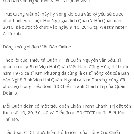
của Ban Văn Nghệ Bịnh Viện Hải Quân VNCH.
Trúc Giang viết bài nầy hy vọng kịp đưa vào kỷ yếu sẽ được
phát hành vào cuộc Hội Ngộ gia đình Quân Y Hải Quân năm
2016, sẽ được tổ chức vào ngày 9-10-2016 tại Westminster,
California.
Đồng thời gởi đến Việt Báo Online.
Theo lời của Thiếu tá Quân Y Hải Quân Nguyễn Văn Sáu, sĩ
quan quản lý Bịnh Viện Hải Quân Việt Nam Cộng Hòa, thì trước
năm 1975 ca sĩ Kim Phượng đã từng là ca sĩ nồng cốt của Ban
Văn Nghệ Bịnh Viện Hải Quân. Ngoài ra Kim Phượng cũng đã
phục vụ trong Tiểu đoàn 30 Chiến Tranh Chánh Trị của Quân
Đoàn 3.
Mỗi Quân đoàn có một tiểu đoàn Chiến Tranh Chánh Trị đặt tên
theo số 10, 20, 30, 40 và Tiểu đoàn 50 CTCT thuộc Biệt Khu
Thủ Đô.
Tiểu đoàn CTCT thực hiện chủ trương của Tổng Cục Chiến