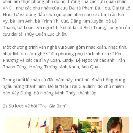
phần ẩm thực phong phú do nội tướng của các cựu quân nhân
VNCH như các phu nhân của cựu Đại tá Phạm Bá Hoa, Đai tá Lê
Hữu Tự và đông đảo các cựu quân nhân như các bà Trần Kim
Vy, bà Kim Anh, bà Trịnh Thị Cúc, Đặng Kim Xuyến, bà Lệ
Thanh, bà Loan…Và người trẻ nhất là cô Bích Trang, con gái của
cựu đại tá Thủy Quân Lục Chiến.
Một chương trình văn nghệ vui xuân gồm nhạc xuân, nhạc tình,
nhạc lính do các nghệ sĩ địa phương phụ trách như ca sĩ Kim
Phượng và các ca sĩ Vy Loan, Cindy, Lệ Ngọc và các anh Trần
Thanh Tùng, Hoàng Tường, Anh Khoa, Anh Quý…
Trong buổi lễ chào cờ đầu năm nầy, một hội đoàn bổng dưng
ngẫu hứng thành hình. Đó là “Hội Trại Gia Binh” do chủ nhiệm
báo Xây Dựng, bà Hoàng Minh Thúy, thành lập.
2). Sơ lược về hội “Trại Gia Binh”.