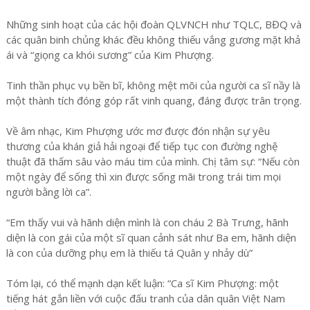
Những sinh hoạt của các hội đoàn QLVNCH như TQLC, BĐQ và
các quân binh chủng khác đều không thiếu vắng gương mặt khả
ái và “giọng ca khói sương” của Kim Phượng.
Tinh thần phục vụ bền bĩ, không mệt mõi của người ca sĩ nầy là
một thành tích đóng góp rất vinh quang, đáng được trân trọng.
Về âm nhạc, Kim Phượng ước mơ được đón nhận sự yêu
thương của khán giả hải ngoại để tiếp tục con đường nghệ
thuật đã thấm sâu vào máu tim của mình. Chị tâm sự: “Nếu còn
một ngày để sống thì xin được sống mãi trong trái tim mọi
người bằng lời ca”.
“Em thấy vui và hãnh diện mình là con cháu 2 Bà Trưng, hãnh
diện là con gái của một sĩ quan cảnh sát như Ba em, hãnh diện
là con của dưỡng phụ em là thiếu tá Quân y nhảy dù”
Tóm lại, có thể mạnh dạn kết luận: “Ca sĩ Kim Phượng: một
tiếng hát gắn liền với cuộc đấu tranh của dân quân Việt Nam