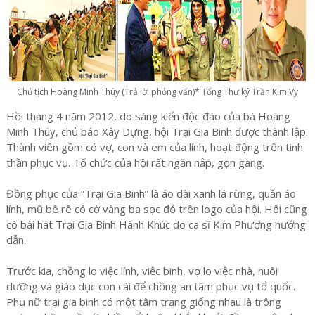
Chủ tịch Hoàng Minh Thúy (Trả lời phỏng vấn)* Tổng Thư ký Trần Kim Vy
Hồi tháng 4 năm 2012, do sáng kiến độc đáo của bà Hoàng
Minh Thúy, chủ báo Xây Dựng, hội Trại Gia Binh được thành lập.
Thành viên gồm có vợ, con và em của lính, hoạt động trên tinh
thần phục vụ. Tổ chức của hội rất ngăn nắp, gọn gàng.
Đồng phục của “Trại Gia Binh” là áo dài xanh lá rừng, quần áo
lính, mũ bê rê có cờ vàng ba sọc đỏ trên logo của hội. Hội cũng
có bài hát Trại Gia Binh Hành Khúc do ca sĩ Kim Phượng hướng
dẫn.
Trước kia, chồng lo việc lính, việc binh, vợ lo việc nhà, nuôi
dưỡng và giáo dục con cái để chồng an tâm phục vụ tổ quốc.
Phụ nữ trại gia binh có một tâm trạng giống nhau là trông