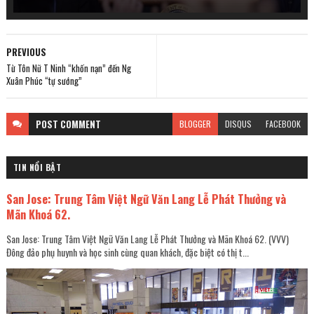
PREVIOUS
Từ Tôn Nữ T Ninh “khốn nạn” đến Ng
Xuân Phúc “tự sướng”
POST
COMMENT
BLOGGER
DISQUS
FACEBOOK
TIN NỔI BẬT
San Jose: Trung Tâm Việt Ngữ Văn Lang Lễ Phát Thưởng và
Mãn Khoá 62.
San Jose: Trung Tâm Việt Ngữ Văn Lang Lễ Phát Thưởng và Mãn Khoá 62. (VVV)
Đông đảo phụ huynh và học sinh cùng quan khách, đặc biệt có thị t...