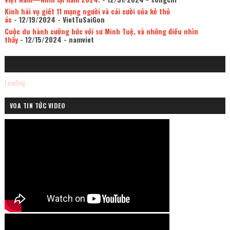
Kinh hãi vụ giết 11 mạng người và cái cười của kẻ thủ
ác
- 12/19/2024
- VietTuSaiGon
Cuộc du hành cưỡng bức với sư Minh Tuệ, và những điều nhìn
thấy
- 12/15/2024
- namviet
Loading...
VOA TIN TỨC VIDEO