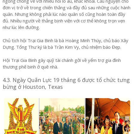
ngóng chồng về với nhiều nổi lo âu, khắc khoải. Cầu nguyện cho
đơn vị trở về trong chiến thắng và đầy đủ sau những cuộc hành
quân. Nhưng không phải lúc nào quân số cũng hoàn toàn đầy
đủ. Nhiều người về thẳng bịnh viện với cơ thể không trọn vẹn
như lúc lên đường.
Chủ tịch hội Trại Gia Binh là bà Hoàng Minh Thúy, chủ báo Xây
Dựng. Tổng Thư ký là bà Trần Kim Vy, chủ nhiệm báo Đẹp.
Hội Trại Gia Binh gây quỹ tài chánh gởi về yểm trợ gia đình
thương phế binh ở quê nhà.
4.3. Ngày Quân Lực 19 tháng 6 được tổ chức tưng
bừng ở Houston, Texas