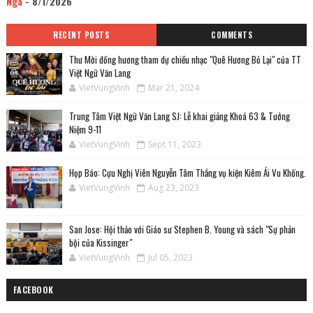
Nga
- 8/1/2026
RECENT POSTS
COMMENTS
Thư Mời đồng hương tham dự chiều nhạc "Quê Hương Bỏ Lại" của TT
Việt Ngữ Văn Lang
VietVungVinh
Mar 21, 2024
Trung Tâm Việt Ngữ Văn Lang SJ: Lễ khai giảng Khoá 63 & Tưởng
Niệm 9-11
VietVungVinh
Sept 11, 2023
Họp Báo: Cựu Nghị Viên Nguyễn Tâm Thắng vụ kiện Kiêm Ái Vu Khống.
VietVungVinh
Aug 23, 2023
San Jose: Hội thảo với Giáo sư Stephen B. Young và sách "Sự phản
bội của Kissinger"
VietVungVinh
Jul 05, 2023
FACEBOOK