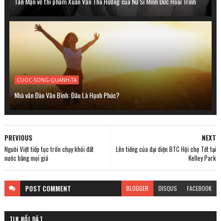
Tản Mạn về thi phẩm Xuân Vẫn Tha Hương của Nữ Sĩ Minh Đưc Hoài Trinh
CUOC-SONG-QUANH-TA
Nhà văn Đào Văn Bình: Đâu Là Hạnh Phúc?
PREVIOUS
NEXT
Người Việt tiếp tục trốn chạy khỏi đất
Lên tiếng của đại diện BTC Hội chợ Tết tại
nước bằng mọi giá
Kelley Park
POST
COMMENT
BLOGGER
DISQUS
FACEBOOK
TIN NỔI BẬT