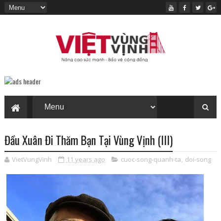
Đầu Xuân Đi Thăm Bạn Tại Vùng Vịnh (III)
VietVungVinh
11 years ago
cuoc-song-quanh-ta
,
doi-song