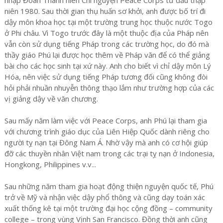
niên 1980. Sau thời gian thụ huấn sơ khởi, anh được bố trí đi
dậy môn khoa học tại một trường trung học thuộc nước Togo
ở Phi châu. Vì Togo trước đây là một thuộc địa của Pháp nên
vẫn còn sử dụng tiếng Pháp trong các trường học, do đó mà
thầy giáo Phú lại được học thêm về Pháp văn để có thể giảng
bài cho các học sinh tại xứ này. Anh cho biết vì chỉ dậy môn Lý
Hóa, nên việc sử dụng tiếng Pháp tương đối cũng không đòi
hỏi phải nhuần nhuyễn thông thạo lắm như trường hợp của các
vị giảng dậy về văn chương.
Sau mấy năm làm việc với Peace Corps, anh Phú lại tham gia
với chương trình giáo dục của Liên Hiệp Quốc dành riêng cho
người tỵ nạn tại Đông Nam Á. Nhờ vậy mà anh có cơ hội giúp
đỡ các thuyền nhân Việt nam trong các trại tỵ nạn ở Indonesia,
Hongkong, Philippines v.v...
Sau những năm tham gia hoạt động thiện nguyện quốc tế, Phú
trở về Mỹ và nhận việc dậy phổ thông và cũng dạy toán xác
xuất thống kê tại một trường đại học cộng đồng – community
college – trong vùng Vịnh San Francisco. Đồng thời anh cũng