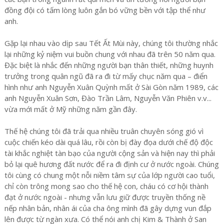
đồng đội có tấm lòng luôn gắn bó vững bền với tập thể như
anh.
Gặp lại nhau vào dịp sau Tết Ất Mùi này, chúng tôi thường nhắc
lại những kỷ niệm vui buồn chung với nhau đã trên 50 năm qua.
Đặc biệt là nhắc đến những người bạn thân thiết, những huynh
trưởng trong quân ngũ đã ra đi từ mấy chục năm qua – điển
hình như anh Nguyễn Xuân Quỳnh mất ở Sài Gòn năm 1989, các
anh Nguyễn Xuân Sơn, Đào Trần Lâm, Nguyễn Văn Phiên v.v...
vừa mới mất ở Mỹ những năm gần đây.
Thế hệ chúng tôi đã trải qua nhiều truân chuyên sóng gió vì
cuộc chiến kéo dài quá lâu, rồi còn bị đày đọa dưới chế độ độc
tài khắc nghiệt tàn bạo của người cộng sản và hiện nay thì phải
bỏ lại quê hương đất nước để ra đi định cư ở nước ngoài. Chúng
tôi cùng có chung một nỗi niềm tâm sự của lớp người cao tuổi,
chỉ còn trông mong sao cho thế hệ con, cháu có cơ hội thành
đạt ở nước ngoài - nhưng vẫn lưu giữ được truyền thống nề
nếp nhân bản, nhân ái của cha ông mình đã gây dựng vun đắp
lên được từ ngàn xưa. Có thể nói anh chị Kim & Thành ở San