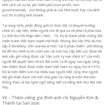
tính cách vô vụ lợi, phi chính phủ (non-profit, non-
governmental) - chứ không phải là của Nhà nước hay của lãnh
vực thị trường kinh doanh.
Tại vùng Vịnh, phần đông giới trí thức Mỹ có khuynh hướng
chính trị cấp tiến, nhiều người còn đi quá xa về phía tả phái nữa.
Cụ thể như hồi thập niên 1960 – 70, họ là thành phần chống đối
chiến tranh Việt Nam mạnh mẽ nhất. Nhưng Bùi Văn Phú dù học
tập ở Berkeley, vốn xưa kia là một “cái ổ phản chiến”, anh không
hề để cho mình bị lôi cuốn vào cái trào lưu cấp tiến cực đoan đó.
Anh vẫn giữ vững được cái “căn cước tỵ nạn chính trị” của một
người đã quyết tâm rời bỏ đất nước ra đi ngay sau ngày cộng
sản chiếm đọat được miền Nam Việt Nam từ ngày 30/4/1975.
Đó là một điểm son mà nhiều bạn người Việt cũng như người
Mỹ ghi nhận được nơi một nhà giáo và cũng là một nhà báo
thông thạo cả hai ngôn ngữ tiếng Việt và tiếng Anh như Bùi Văn
Phú.
VII – Thăm viếng gia đình anh chị Nguyễn Kim &
Thành tại San Jose
.