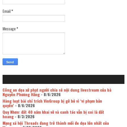
Email
*
Message
*
Công an dọa xử phạt người chia sẻ nội dung livestream của bà
Nguyễn Phương Hằng
- 8/6/2026
Hàng loạt bài chỉ trích VinGroup bị gỡ bỏ vì ‘vi phạm bản
quyền’
- 8/6/2026
Quy Nhơn: đất 40 năm khai vỡ và canh tác vẫn bị coi là đất
hoang
- 8/3/2026
Mạng xã hội Threads đang trở thành mối đe dọa lớn nhất của