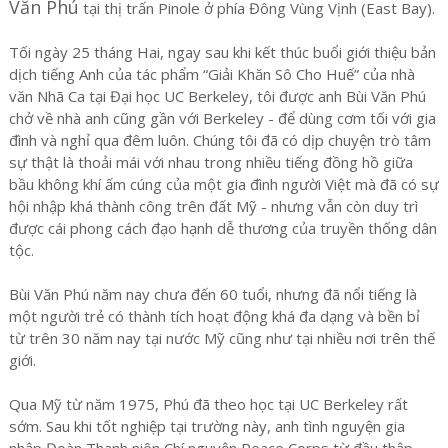
Văn Phú
tại thị trấn Pinole ở phía Đông Vùng Vịnh (East Bay).
Tối ngày 25 tháng Hai, ngay sau khi kết thúc buổi giới thiệu bản
dịch tiếng Anh của tác phẩm “Giải Khăn Sô Cho Huế” của nhà
văn Nhã Ca tại Đại học UC Berkeley, tôi được anh Bùi Văn Phú
chở về nhà anh cũng gần với Berkeley - để dùng cơm tối với gia
đình và nghỉ qua đêm luôn. Chúng tôi đã có dịp chuyện trò tâm
sự thật là thoải mái với nhau trong nhiều tiếng đồng hồ giữa
bầu không khí ấm cúng của một gia đình người Việt mà đã có sự
hội nhập khá thành công trên đất Mỹ - nhưng vẫn còn duy trì
được cái phong cách đạo hạnh dễ thương của truyền thống dân
tộc.
Bùi Văn Phú năm nay chưa đến 60 tuổi, nhưng đã nổi tiếng là
một người trẻ có thành tích hoạt động khá đa dạng và bền bỉ
từ trên 30 năm nay tại nước Mỹ cũng như tại nhiều nơi trên thế
giới.
Qua Mỹ từ năm 1975, Phú đã theo học tại UC Berkeley rất
sớm. Sau khi tốt nghiệp tại trường này, anh tình nguyện gia
nhập Đoàn Thanh niên Chí nguyện Peace Corps từ đầu thập