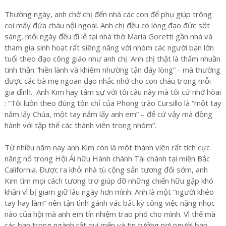
Thường ngày, anh chở chị đến nhà các con để phụ giúp trông
coi mấy đứa cháu nội ngoại. Anh chị đều có lòng đạo đức sốt
sáng, mỗi ngày đều đi lễ tại nhà thờ Maria Goretti gần nhà và
tham gia sinh hoạt rất siêng năng với nhóm các người bạn lớn
tuổi theo đạo công giáo như anh chị. Anh chị thật là thấm nhuần
tinh thần “hiền lành và khiêm nhường tận đáy lòng” - mà thường
được các bà mẹ ngoan đạo nhắc nhở cho con cháu trong mỗi
gia đình. Anh Kim hay tâm sự với tôi câu này mà tôi cứ nhớ hòai
: “Tôi luôn theo đúng tôn chỉ của Phong trào Cursillo là “một tay
nắm lấy Chúa, một tay nắm lấy anh em” – để cứ vậy mà đồng
hành với tập thể các thành viên trong nhóm”.
Từ nhiều năm nay anh Kim còn là một thành viên rất tích cực
năng nổ trong Hội Ái hữu Hành chánh Tài chánh tại miền Bắc
California. Được ra khỏi nhà tù cộng sản tương đối sớm, anh
Kim tìm mọi cách tương trợ giúp đỡ những chiến hữu gặp khó
khăn vì bị giam giữ lâu ngày hơn mình. Anh là một “người khéo
tay hay làm” nên tận tình gánh vác bất kỳ công việc nặng nhọc
nào của hội mà anh em tín nhiệm trao phó cho mình. Vì thế mà
các bạn trong ngành rất quí mến và tin tưởng nơi người bạn