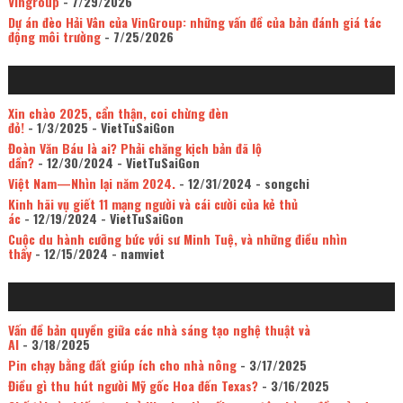
Vingroup
- 7/29/2026
Dự án đèo Hải Vân của VinGroup: những vấn đề của bản đánh giá tác
động môi trường
- 7/25/2026
Xin chào 2025, cẩn thận, coi chừng đèn
đỏ!
- 1/3/2025
- VietTuSaiGon
Đoàn Văn Báu là ai? Phải chăng kịch bản đã lộ
dần?
- 12/30/2024
- VietTuSaiGon
Việt Nam—Nhìn lại năm 2024.
- 12/31/2024
- songchi
Kinh hãi vụ giết 11 mạng người và cái cười của kẻ thủ
ác
- 12/19/2024
- VietTuSaiGon
Cuộc du hành cưỡng bức với sư Minh Tuệ, và những điều nhìn
thấy
- 12/15/2024
- namviet
Vấn đề bản quyền giữa các nhà sáng tạo nghệ thuật và
AI
- 3/18/2025
Pin chạy bằng đất giúp ích cho nhà nông
- 3/17/2025
Điều gì thu hút người Mỹ gốc Hoa đến Texas?
- 3/16/2025