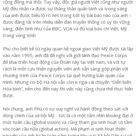
cộng đồng mà thôi. Tuy vậy, độc giả người Việt cũng như người
Mỹ đều nhận ra được sự thẳng thắn quân bình và trong sáng
của anh được biểu lộ rõ nét trong bất kỳ bài báo nào của anh –
được đăng tải trên nhiều diễn đàn truyền thông có uy tín vững
vàng, điển hình như của BBC, VOA và đủ loại báo chí Việt, Mỹ
trong vùng Vịnh.
Phú cho biết kể từ ngày quan hệ ngọai giao Việt Mỹ được tái lập
vào năm 1995, anh đã đề nghị với giới lãnh đạo Peace Corps
để khai triển hoạt động của Đoàn này tại Việt nam, và với tư
cách là một cựu thiện nguyện viên anh sẵn sàng góp phần với
chương trình của Peace Corps tại quê hương bản quán của
mình. Nhưng coi bộ Hà nội vẫn còn e ngại cái chuyện “Diễn biến
Hòa bình”, nên cho đến nay thì việc này cũng chưa thể thực hiện
được.
Nói chung, anh Phú có sự suy nghĩ và hành động theo sát với
dòng chính của xã hội Mỹ - tức là có một tầm nhìn khoáng đạt ở
mức toàn cầu (global vision) và cũng tham gia sinh hoạt có tầm
vóc toàn cầu nữa (global action). Mà phạm vi sinh hoạt thiện
nguyện của anh hoàn toàn nằm trong khu vực Xã hội Dân sự có