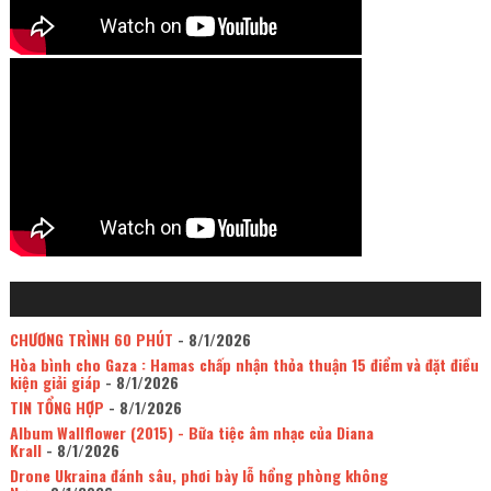
CHƯƠNG TRÌNH 60 PHÚT
- 8/1/2026
Hòa bình cho Gaza : Hamas chấp nhận thỏa thuận 15 điểm và đặt điều
kiện giải giáp
- 8/1/2026
TIN TỔNG HỢP
- 8/1/2026
Album Wallflower (2015) - Bữa tiệc âm nhạc của Diana
Krall
- 8/1/2026
Drone Ukraina đánh sâu, phơi bày lỗ hổng phòng không