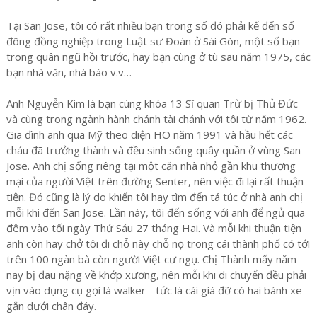
Tại San Jose, tôi có rất nhiều bạn trong số đó phải kể đến số
đông đồng nghiệp trong Luật sư Đoàn ở Sài Gòn, một số bạn
trong quân ngũ hồi trước, hay bạn cùng ở tù sau năm 1975, các
bạn nhà văn, nhà báo v.v…
Anh Nguyễn Kim là bạn cùng khóa 13 Sĩ quan Trừ bị Thủ Đức
và cùng trong ngành hành chánh tài chánh với tôi từ năm 1962.
Gia đình anh qua Mỹ theo diện HO năm 1991 và hầu hết các
cháu đã trưởng thành và đều sinh sống quây quần ở vùng San
Jose. Anh chị sống riêng tại một căn nhà nhỏ gần khu thương
mại của người Việt trên đường Senter, nên việc đi lại rất thuận
tiện. Đó cũng là lý do khiến tôi hay tìm đến tá túc ở nhà anh chị
mỗi khi đến San Jose. Lần này, tôi đến sống với anh để ngủ qua
đêm vào tối ngày Thứ Sáu 27 tháng Hai. Và mỗi khi thuận tiện
anh còn hay chở tôi đi chỗ này chỗ nọ trong cái thành phố có tới
trên 100 ngàn bà còn người Việt cư ngụ. Chị Thành mấy năm
nay bị đau nặng về khớp xương, nên mỗi khi di chuyển đều phải
vịn vào dụng cụ gọi là walker - tức là cái giá đỡ có hai bánh xe
gắn dưới chân đáy.