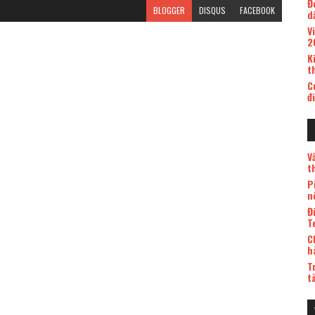
Đ
BLOGGER
DISQUS
FACEBOOK
d
V
2
K
t
C
đ
V
t
P
n
Đ
T
C
h
T
t