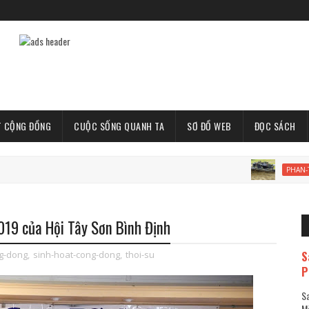
T CỘNG ĐỒNG
CUỘC SỐNG QUANH TA
SƠ ĐỒ WEB
ĐỌC SÁCH
Xe 
PHAN-TICH
019 của Hội Tây Sơn Bình Định
S
g-dong
,
sinh-hoat-cong-dong
,
thoi-su
P
Sa
Mã