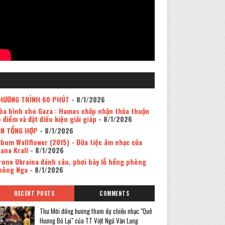
HƯƠNG TRÌNH 60 PHÚT
- 8/1/2026
òa bình cho Gaza : Hamas chấp nhận thỏa thuận
5 điểm và đặt điều kiện giải giáp
- 8/1/2026
IN TỔNG HỢP
- 8/1/2026
lbum Wallflower (2015) - Bữa tiệc âm nhạc của
iana Krall
- 8/1/2026
rone Ukraina đánh sâu, phơi bày lỗ hổng phòng
hông Nga
- 8/1/2026
RECENT POSTS
COMMENTS
Thư Mời đồng hương tham dự chiều nhạc "Quê
Hương Bỏ Lại" của TT Việt Ngữ Văn Lang