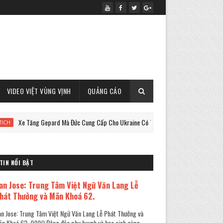
VIDEO VIỆT VÙNG VỊNH
QUẢNG CÁO
Tăng Gepard Mà Đức Cung Cấp Cho Ukraine Có Thể Làm Được Điều Này !
TIN NỔI BẬT
an Jose: Trung Tâm Việt Ngữ Văn Lang Lễ
hát Thưởng và Mãn Khoá 62.
n Jose: Trung Tâm Việt Ngữ Văn Lang Lễ Phát Thưởng và
n Khoá 62. (VVV) Đông đảo phụ huynh và học sinh cùng