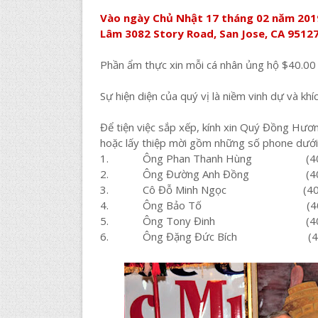
Vào ngày Chủ Nhật 17 tháng 02 năm 2019,
Lâm 3082 Story Road, San Jose, CA 95127
Phần ẩm thực xin mỗi cá nhân ủng hộ $40.00
Sự hiện diện của quý vị là niềm vinh dự và khí
Để tiện việc sắp xếp, kính xin Quý Đồng Hươn
hoặc lấy thiệp mời gồm những số phone dưới
1. Ông Phan Thanh Hùng (408)
2. Ông Đường Anh Đồng (408)
3. Cô Đỗ Minh Ngọc (408) 
4. Ông Bảo Tố (408) 6
5. Ông Tony Đinh (408) 
6. Ông Đặng Đức Bích (408)