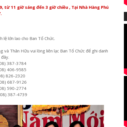
 từ 11 giờ sáng đến 3 giờ chiều , Tại Nhà Hàng Phú
.
ch lệ lớn lao cho Ban Tổ Chức.
g và Thân Hữu vui lòng liên lạc Ban Tổ Chức để ghi danh
 đây.
 387-3784
 406-9585
826-2320
87-9126
590-2774
 387-4739