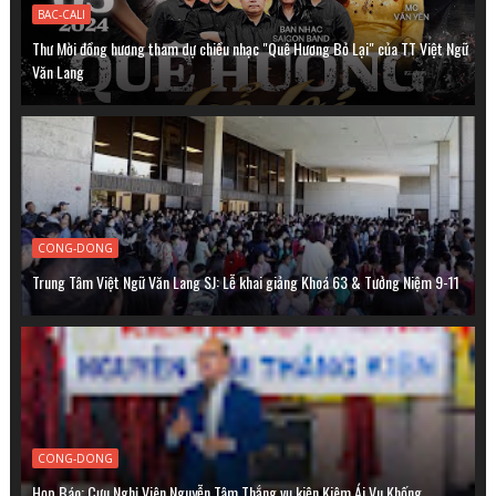
BAC-CALI
Thư Mời đồng hương tham dự chiều nhạc "Quê Hương Bỏ Lại" của TT Việt Ngữ
Văn Lang
CONG-DONG
Trung Tâm Việt Ngữ Văn Lang SJ: Lễ khai giảng Khoá 63 & Tưởng Niệm 9-11
CONG-DONG
Họp Báo: Cựu Nghị Viên Nguyễn Tâm Thắng vụ kiện Kiêm Ái Vu Khống.