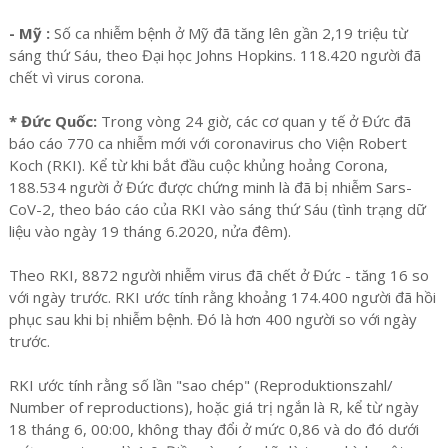
- Mỹ :
Số ca nhiễm bệnh ở Mỹ đã tăng lên gần 2,19 triệu từ
sáng thứ Sáu, theo Đại học Johns Hopkins. 118.420 người đã
chết vì virus corona.
* Đức Quốc:
Trong vòng 24 giờ, các cơ quan y tế ở Đức đã
báo cáo 770 ca nhiễm mới với coronavirus cho Viện Robert
Koch (RKI). Kể từ khi bắt đầu cuộc khủng hoảng Corona,
188.534 người ở Đức được chứng minh là đã bị nhiễm Sars-
CoV-2, theo báo cáo của RKI vào sáng thứ Sáu (tình trạng dữ
liệu vào ngày 19 tháng 6.2020, nửa đêm).
Theo RKI, 8872 người nhiễm virus đã chết ở Đức - tăng 16 so
với ngày trước. RKI ước tính rằng khoảng 174.400 người đã hồi
phục sau khi bị nhiễm bệnh. Đó là hơn 400 người so với ngày
trước.
RKI ước tính rằng số lần "sao chép" (Reproduktionszahl/
Number of reproductions), hoặc giá trị ngắn là R, kể từ ngày
18 tháng 6, 00:00, không thay đổi ở mức 0,86 và do đó dưới