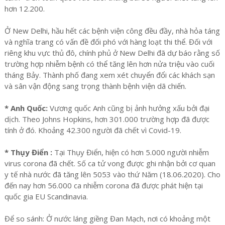
hơn 12.200.
Ở New Delhi, hầu hết các bệnh viện công đều đầy, nhà hỏa táng
và nghĩa trang có vấn đề đối phó với hàng loạt thi thể. Đối với
riêng khu vực thủ đô, chính phủ ở New Delhi đã dự báo rằng số
trường hợp nhiễm bệnh có thể tăng lên hơn nửa triệu vào cuối
tháng Bảy. Thành phố đang xem xét chuyển đổi các khách sạn
và sân vận động sang trọng thành bệnh viện dã chiến.
* Anh Quốc:
Vương quốc Anh cũng bị ảnh hưởng xấu bởi đại
dịch. Theo Johns Hopkins, hơn 301.000 trường hợp đã được
tính ở đó. Khoảng 42.300 người đã chết vì Covid-19.
* Thụy Điển :
Tại Thụy Điển, hiện có hơn 5.000 người nhiễm
virus corona đã chết. Số ca tử vong được ghi nhận bởi cơ quan
y tế nhà nước đã tăng lên 5053 vào thứ Năm (18.06.2020). Cho
đến nay hơn 56.000 ca nhiễm corona đã được phát hiện tại
quốc gia EU Scandinavia.
Để so sánh: Ở nước láng giềng Đan Mạch, nơi có khoảng một