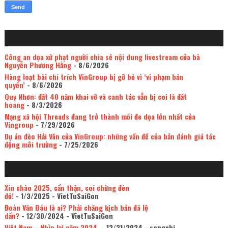
Công an dọa xử phạt người chia sẻ nội dung livestream của bà
Nguyễn Phương Hằng
- 8/6/2026
Hàng loạt bài chỉ trích VinGroup bị gỡ bỏ vì ‘vi phạm bản
quyền’
- 8/6/2026
Quy Nhơn: đất 40 năm khai vỡ và canh tác vẫn bị coi là đất
hoang
- 8/3/2026
Mạng xã hội Threads đang trở thành mối đe dọa lớn nhất của
Vingroup
- 7/29/2026
Dự án đèo Hải Vân của VinGroup: những vấn đề của bản đánh giá tác
động môi trường
- 7/25/2026
Xin chào 2025, cẩn thận, coi chừng đèn
đỏ!
- 1/3/2025
- VietTuSaiGon
Đoàn Văn Báu là ai? Phải chăng kịch bản đã lộ
dần?
- 12/30/2024
- VietTuSaiGon
Việt Nam—Nhìn lại năm 2024.
- 12/31/2024
- songchi