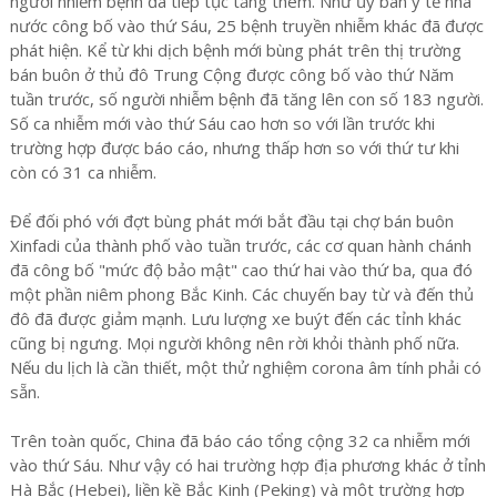
người nhiễm bệnh đã tiếp tục tăng thêm. Như ủy ban y tế nhà
nước công bố vào thứ Sáu, 25 bệnh truyền nhiễm khác đã được
phát hiện. Kể từ khi dịch bệnh mới bùng phát trên thị trường
bán buôn ở thủ đô Trung Cộng được công bố vào thứ Năm
tuần trước, số người nhiễm bệnh đã tăng lên con số 183 người.
Số ca nhiễm mới vào thứ Sáu cao hơn so với lần trước khi
trường hợp được báo cáo, nhưng thấp hơn so với thứ tư khi
còn có 31 ca nhiễm.
Để đối phó với đợt bùng phát mới bắt đầu tại chợ bán buôn
Xinfadi của thành phố vào tuần trước, các cơ quan hành chánh
đã công bố "mức độ bảo mật" cao thứ hai vào thứ ba, qua đó
một phần niêm phong Bắc Kinh. Các chuyến bay từ và đến thủ
đô đã được giảm mạnh. Lưu lượng xe buýt đến các tỉnh khác
cũng bị ngưng. Mọi người không nên rời khỏi thành phố nữa.
Nếu du lịch là cần thiết, một thử nghiệm corona âm tính phải có
sẵn.
Trên toàn quốc, China đã báo cáo tổng cộng 32 ca nhiễm mới
vào thứ Sáu. Như vậy có hai trường hợp địa phương khác ở tỉnh
Hà Bắc (Hebei), liền kề Bắc Kinh (Peking) và một trường hợp