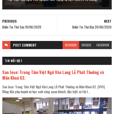
PREVIOUS
NEXT
Điểm Tin Thứ Sáu 19/06/2020
Điểm Tin Thứ Bảy 20/06/2020
POST
COMMENT
BLOGGER
DISQUS
FACEBOOK
TIN NỔI BẬT
San Jose: Trung Tâm Việt Ngữ Văn Lang Lễ Phát Thưởng và
Mãn Khoá 62.
San Jose: Trung Tâm Việt Ngữ Văn Lang Lễ Phát Thưởng và Mãn Khoá 62. (VVV)
Đông đảo phụ huynh và học sinh cùng quan khách, đặc biệt có thị t...