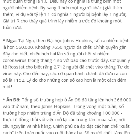
mức quan trọng là 1,0. Điều này có nghĩa là trung bình một
người nhiễm bệnh lây sang ít hơn một người khác (giải thích
thêm, ví dụ với tỷ lệ 1:1 có nghĩa 1 người bị bệnh lây 1 người).
Giá trị R cho thấy quá trình lây nhiễm trước đó khoảng một
tuần rưỡi.
* Nga:
Tại Nga, theo Đại học Johns Hopkins, số ca nhiễm bệnh
là hơn 560.000. Khoảng 7650 người đã chết. Chính quyền gần
đây cho biết, nhiều hơn hai lần số người chết vì nhiễm
coronavirus trong tháng 4 so với báo cáo trước đây. Cơ quan y
tế Rosstat cho biết rằng 2.712 người đã chết vào tháng Tư do
virus này. Cho đến nay, các cơ quan hành chánh đã đưa ra con
số là 1152. Lý do cho những con số cao hơn là một cách đếm
mới.!
* Ấn Độ:
Tổng số trường hợp ở Ấn Độ đã tăng lên hơn 366.000
vào thứ năm, theo Johns Hopkins. Trong vòng một tuần, số
trường hợp nhiễm trùng ở Ấn Độ đã tăng khoảng 100.000 -
thực tế đồng thời với việc mở lại các trung tâm mua sắm, nơi
cầu nguyện và nhà hàng. Chính phủ đã áp đặt các hạn chế "xuất
cảnh" trên toàn quốc vào cuối tháng ba. Số người chết tăng lên