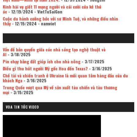
Kinh hãi vụ giết 11 mạng người và cái cười của kẻ thủ
ác
- 12/19/2024
- VietTuSaiGon
Cuộc du hành cưỡng bức với sư Minh Tuệ, và những điều nhìn
thấy
- 12/15/2024
- namviet
Vấn đề bản quyền giữa các nhà sáng tạo nghệ thuật và
AI
- 3/18/2025
Pin chạy bằng đất giúp ích cho nhà nông
- 3/17/2025
Điều gì thu hút người Mỹ gốc Hoa đến Texas?
- 3/16/2025
Chế tài và chiến tranh ở Ukraine là mối quan tâm hàng đầu của du
khách Nga
- 3/16/2025
Trung Quốc vượt qua Mỹ về sản xuất tàu chiến và tàu thương
mại
- 3/15/2025
VOA TIN TỨC VIDEO