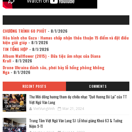
CHƯƠNG TRÌNH 60 PHÚT
- 8/1/2026
Hòa bình cho Gaza : Hamas chấp nhận thỏa thuận 15 điểm và đặt điều
kiện giải giáp
- 8/1/2026
TIN TỔNG HỢP
- 8/1/2026
Album Wallflower (2015) - Bữa tiệc âm nhạc của Diana
Krall
- 8/1/2026
Drone Ukraina đánh sâu, phơi bày lỗ hổng phòng không
Nga
- 8/1/2026
RECENT POSTS
COMMENTS
Thư Mời đồng hương tham dự chiều nhạc "Quê Hương Bỏ Lại" của TT
Việt Ngữ Văn Lang
VietVungVinh
Mar 21, 2024
Trung Tâm Việt Ngữ Văn Lang SJ: Lễ khai giảng Khoá 63 & Tưởng
Niệm 9-11