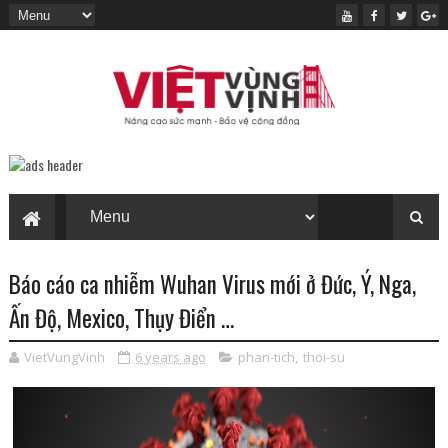
Báo cáo ca nhiễm Wuhan Virus mới ở Đức, Ý, Nga,
Ấn Độ, Mexico, Thụy Điển …
VietVungVinh
6 years ago
phan-tich
,
thoi-su