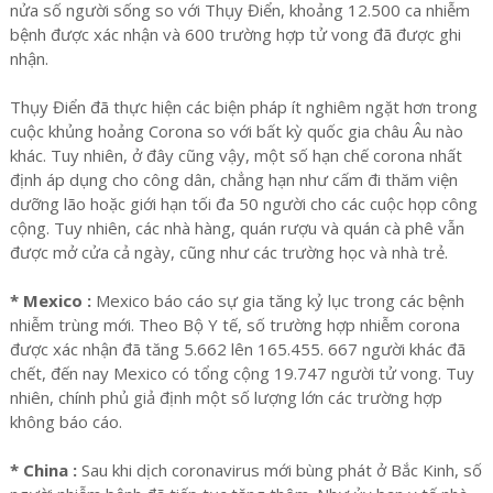
nửa số người sống so với Thụy Điển, khoảng 12.500 ca nhiễm
bệnh được xác nhận và 600 trường hợp tử vong đã được ghi
nhận.
Thụy Điển đã thực hiện các biện pháp ít nghiêm ngặt hơn trong
cuộc khủng hoảng Corona so với bất kỳ quốc gia châu Âu nào
khác. Tuy nhiên, ở đây cũng vậy, một số hạn chế corona nhất
định áp dụng cho công dân, chẳng hạn như cấm đi thăm viện
dưỡng lão hoặc giới hạn tối đa 50 người cho các cuộc họp công
cộng. Tuy nhiên, các nhà hàng, quán rượu và quán cà phê vẫn
được mở cửa cả ngày, cũng như các trường học và nhà trẻ.
* Mexico :
Mexico báo cáo sự gia tăng kỷ lục trong các bệnh
nhiễm trùng mới. Theo Bộ Y tế, số trường hợp nhiễm corona
được xác nhận đã tăng 5.662 lên 165.455. 667 người khác đã
chết, đến nay Mexico có tổng cộng 19.747 người tử vong. Tuy
nhiên, chính phủ giả định một số lượng lớn các trường hợp
không báo cáo.
* China :
Sau khi dịch coronavirus mới bùng phát ở Bắc Kinh, số