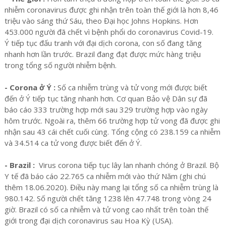
nhiễm coronavirus được ghi nhận trên toàn thế giới là hơn 8,46
triệu vào sáng thứ Sáu, theo Đại học Johns Hopkins. Hơn
453.000 người đã chết vì bệnh phổi do coronavirus Covid-19.
Ý tiếp tục đấu tranh với đại dịch corona, con số đang tăng
nhanh hơn lần trước. Brazil đang đạt được mức hàng triệu
trong tổng số người nhiễm bệnh.
- Corona ở Ý :
Số ca nhiễm trùng và tử vong mới được biết
đến ở Ý tiếp tục tăng nhanh hơn. Cơ quan Bảo vệ Dân sự đã
báo cáo 333 trường hợp mới sau 329 trường hợp vào ngày
hôm trước. Ngoài ra, thêm 66 trường hợp tử vong đã được ghi
nhận sau 43 cái chết cuối cùng. Tổng cộng có 238.159 ca nhiễm
và 34.514 ca tử vong được biết đến ở Ý.
- Brazil :
Virus corona tiếp tục lây lan nhanh chóng ở Brazil. Bộ
Y tế đã báo cáo 22.765 ca nhiễm mới vào thứ Năm (ghi chú
thêm 18.06.2020). Điều này mang lại tổng số ca nhiễm trùng là
980.142. Số người chết tăng 1238 lên 47.748 trong vòng 24
giờ. Brazil có số ca nhiễm và tử vong cao nhất trên toàn thế
giới trong đại dịch coronavirus sau Hoa Kỳ (USA).