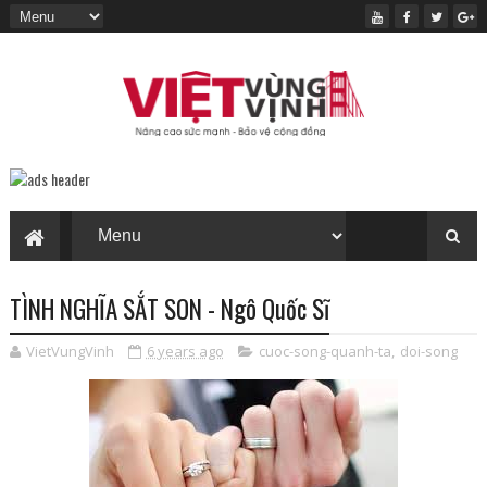
TÌNH NGHĨA SẮT SON - Ngô Quốc Sĩ
VietVungVinh
6 years ago
cuoc-song-quanh-ta
,
doi-song