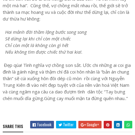
một mà hai”. Cũng thế, vợ chồng mất nhau rồi, thế giới sẽ trở
thành sa mạc hoang vu và cuộc đời như thể dừng lại, chỉ còn là
dư thừa hư không:
Hai mảnh đời thầm lặng bước song song
Sẽ dừng lại khi chỉ còn một chiếc
Chỉ còn một là không còn gì hết
Nếu không tìm được chiếc thứ hai kia!.
Đẹp qúa! Tình nghĩa vợ chồng son sắt. Ước chi những ai coi gia
đình là gánh nặng và thậm chí đã coi hôn nhân là “bản án chung
thân” sẽ cúi xuống hôn đôi dép cũ mòn rồi cùng với Nguyễn
Trung Kiên đi vào nét đẹp tuyệt với của nền văn hoá Việt Nam
và cùng ngâm nga câu ca dao đượm tình dân tộc “Tay bưng
chén muối dĩa gừng.Gừng cay muối mặn ta đừng quên nhau..”
Facebook
Twitter
Google+
SHARE THIS