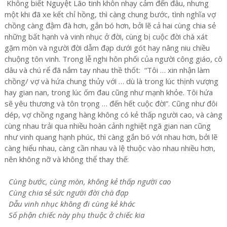
Không biết Nguyệt Lão tinh khôn nhạy cảm đến đâu, nhưng
một khi đã xe kết chỉ hồng, thì càng chung bước, tình nghĩa vợ
chồng càng đậm đà hơn, gắn bó hơn, bởi lẽ cả hai cùng chia sẻ
những bất hạnh và vinh nhục ở đời, cùng bị cuộc đời chà xát
gặm mòn và người đời dẫm đạp dưới gót hay nâng niu chiều
chuộng tôn vinh. Trong lễ nghi hôn phối của người công giáo, cô
dâu và chú rể đã nắm tay nhau thề thốt: “Tôi … xin nhận làm
chồng/ vợ và hứa chung thủy với … dù là trong lúc thịnh vượng
hay gian nan, trong lúc ốm đau cũng như mạnh khỏe. Tôi hứa
sẽ yêu thương và tôn trọng … đến hết cuộc đời”. Cũng như đôi
dép, vợ chồng ngang hàng không có kẻ thấp người cao, và càng
cùng nhau trải qua nhiều hoàn cảnh nghiệt ngã gian nan cũng
như vinh quang hạnh phúc, thì càng gắn bó với nhau hơn, bởi lẽ
càng hiểu nhau, càng cần nhau và lệ thuộc vào nhau nhiều hơn,
nên không nỡ và không thể thay thế:
Cùng bước, cùng mòn, không kẻ thấp người cao
Cùng chia sẻ sức người đời chà đạp
Dẫu vinh nhục không đi cùng kẻ khác
Số phận chiếc này phụ thuộc ở chiếc kia