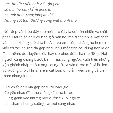
Bài thơ đầu tiên anh viết tặng em
Là bài thơ anh kể về đôi dép
Khi nỗi nhớ trong lòng da diết
Những vật tầm thường cũng viết thành thơ
Nét đẹp văn hóa đầy thơ mộng ở đây là sự hồn nhiên và chất
phác. Hai chiếc dép có bao giờ hẹn hò, mà tự nhiên lại kết chặt
vào nhau không thể chia lìa. Anh và em, cũng chẳng hò hẹn từ
kiếp trước, nhưng đã gặp nhau như một tình cờ, đúng hơn là do
định mệnh, do duyên trời, hay do phúc đức cha mẹ để lại. Hai
người cùng chung bước bên nhau, cùng ngược xuôi trên những
gập ghềnh nhấp nhô trong cõi nguời ta vẫn được mô tả là “lên
voi xuống chó”, khi lấm lem cát bụi, khi diễm kiều sang cả trên
thảm nhung lụa là:
Hai chiếc dép kia gặp nhau tự bao giờ
Có yêu nhau đâu mà chẳng rời nửa bước
Cùng gánh vác những nẻo đường xuôi ngược
Lên thảm nhung, xuống cát bụi cùng nhau