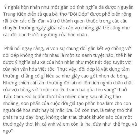
Ý nghĩa hôn nhân như một gắn bó tình nghĩa đã được Nguyễn
Trung Kiên diễn tả qua bài thơ “Đôi Dép” được phổ biến rộng
rãi trên các diễn đàn và trở thành quen thuộc trong các câu
chuyện thường ngày giữa các cặp vợ chồng già trẻ cũng như
các đôi bạn trước ngưỡng cửa hôn nhân..
Phải nói ngay rằng, ví von sự chung đôi gắn kết vợ chồng với
đôi dép không thể rời nhau là một so sánh tuyệt hảo, thể hiện
được ý nghĩa sâu xa của hôn nhân như một nét đẹp tuyệt vời
của nền văn hóa Việt tộc. Thực vậy, đôi dép là vật dụng tầm
thường, chẳng có gì kiêu sa như giày cao gót nhọn da bóng.
Nhưng chính cái tầm thường đó lại nói lên tình nghĩa chân chất
của vợ chồng với “một túp lều tranh hai qủa tim vàng” thuở
Tấm Cám. Đó là đời thực hồn nhiên đàng sau những hào
nhoáng, son phấn của cuộc đời giả tạo phồn hoa làm cho con
người dễ hoa mắt hay bị mắc lừa. Đó còn thơ, là tiếng thỏ thẻ
phát ra tự đáy lòng, không cần trau chuốt khuôn sáo của một
thuở ngây thơ, khi cả anh và em còn là hai đứa như thể “ngu và
ngơ”: