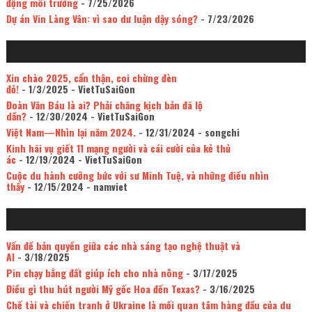
động môi trường
- 7/25/2026
Dự án Vin Làng Vân: vì sao dư luận dậy sóng?
- 7/23/2026
Xin chào 2025, cẩn thận, coi chừng đèn
đỏ!
- 1/3/2025
- VietTuSaiGon
Đoàn Văn Báu là ai? Phải chăng kịch bản đã lộ
dần?
- 12/30/2024
- VietTuSaiGon
Việt Nam—Nhìn lại năm 2024.
- 12/31/2024
- songchi
Kinh hãi vụ giết 11 mạng người và cái cười của kẻ thủ
ác
- 12/19/2024
- VietTuSaiGon
Cuộc du hành cưỡng bức với sư Minh Tuệ, và những điều nhìn
thấy
- 12/15/2024
- namviet
Vấn đề bản quyền giữa các nhà sáng tạo nghệ thuật và
AI
- 3/18/2025
Pin chạy bằng đất giúp ích cho nhà nông
- 3/17/2025
Điều gì thu hút người Mỹ gốc Hoa đến Texas?
- 3/16/2025
Chế tài và chiến tranh ở Ukraine là mối quan tâm hàng đầu của du