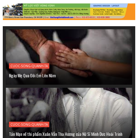
CUOC-SONG-QUANH-TA
Ngày Mẹ Qua Ðời Em Lên Năm
CUOC-SONG-QUANH-TA
Tản Mạn về thi phẩm Xuân Vẫn Tha Hương của Nữ Sĩ Minh Đưc Hoài Trinh