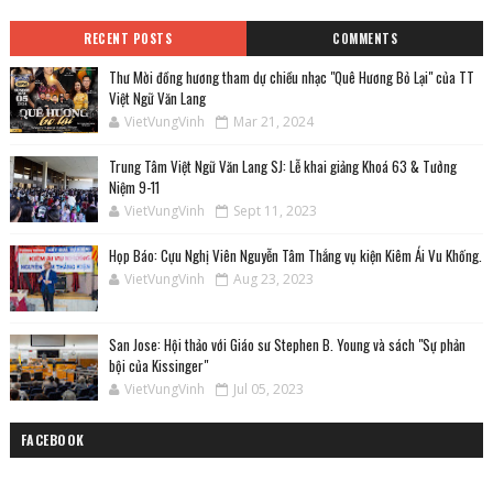
RECENT POSTS
COMMENTS
Thư Mời đồng hương tham dự chiều nhạc "Quê Hương Bỏ Lại" của TT
Việt Ngữ Văn Lang
VietVungVinh
Mar 21, 2024
Trung Tâm Việt Ngữ Văn Lang SJ: Lễ khai giảng Khoá 63 & Tưởng
Niệm 9-11
VietVungVinh
Sept 11, 2023
Họp Báo: Cựu Nghị Viên Nguyễn Tâm Thắng vụ kiện Kiêm Ái Vu Khống.
VietVungVinh
Aug 23, 2023
San Jose: Hội thảo với Giáo sư Stephen B. Young và sách "Sự phản
bội của Kissinger"
VietVungVinh
Jul 05, 2023
FACEBOOK