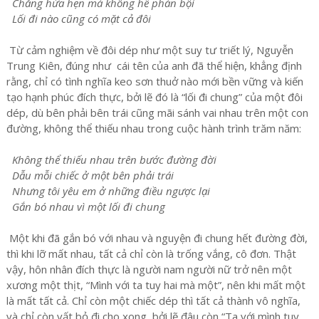
Chẳng hứa hẹn mà không hề phản bội
Lối đi nào cũng có mặt cả đôi
Từ cảm nghiệm về đôi dép như một suy tư triết lý, Nguyễn
Trung Kiên, đúng như cái tên của anh đã thể hiện, khẳng định
rằng, chỉ có tình nghĩa keo sơn thuở nào mới bền vững và kiến
tạo hạnh phúc đích thực, bởi lẽ đó là “lối đi chung” của một đôi
dép, dù bên phải bên trái cũng mãi sánh vai nhau trên một con
đường, không thể thiếu nhau trong cuộc hành trình trăm năm:
Không thể thiếu nhau trên bước đường đời
Dẫu mỗi chiếc ở một bên phải trái
Nhưng tôi yêu em ở những điều ngược lại
Gắn bó nhau vì một lối đi chung
Một khi đã gắn bó với nhau và nguyện đi chung hết đường đời,
thì khi lỡ mất nhau, tất cả chỉ còn là trống vắng, cô đơn. Thật
vậy, hôn nhân đích thực là người nam người nữ trở nên một
xương một thịt, “Mình với ta tuy hai mà một”, nên khi mất một
là mất tất cả. Chỉ còn một chiếc dép thì tất cả thành vô nghĩa,
và chỉ còn vất bỏ đi cho xong, bởi lẽ đâu còn “Ta với mình tuy