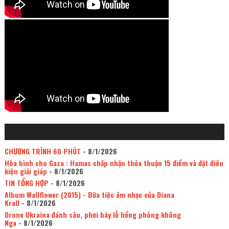
CHƯƠNG TRÌNH 60 PHÚT
- 8/1/2026
Hòa bình cho Gaza : Hamas chấp nhận thỏa thuận 15 điểm và đặt điều
kiện giải giáp
- 8/1/2026
TIN TỔNG HỢP
- 8/1/2026
Album Wallflower (2015) - Bữa tiệc âm nhạc của Diana
Krall
- 8/1/2026
Drone Ukraina đánh sâu, phơi bày lỗ hổng phòng không
Nga
- 8/1/2026