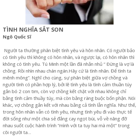
TÌNH NGHĨA SẮT SON
Ngô Quốc Sĩ
Người ta thường phân biệt tình yêu và hôn nhân. Có người bảo
có tình yêu thì không có hôn nhân, và ngược lại, có hôn nhân thì
không có tình yêu. Tú Minh một lần đã nhắn nhủ “ Ðừng là vợ là
chồng. Rồi nhìn nhau chán ngán.Hãy cứ là tình nhân. Để tình ta
mênh mông”. Nghĩ cho cùng, sự phân biệt giữa vợ chồng và
người tình có phần hợp lý, bởi lẽ tình yêu là tình cảm thuần túy
gắn bó 2 con tim, còn vợ chồng kết chặt với nhau không chỉ
bằng tình cảm thuầy túy, mà còn bằng ràng buộc bổn phận. Nói
khác, vợ chồng gắn kết với nhau bằng cả tình lẫn nghĩa. Như thế,
trong hôn nhân vẫn có tình yêu, nhưng tình yêu đi vào thực tế
đời sống như một chia sẻ đắng cay ngọt bùi, vỗ về nâng đỡ
nhau suốt cuộc hành trình “mình với ta tuy hai mà một” trong
cõi người ta…