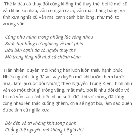
Thế là dầu có thay đổi cũng không thể thay thế, bởi lẽ mới cũ
vẫn khác xa nhau, vẫn có ngăn cách, vẫn mất thăng bằng, và
tình xưa nghĩa cũ vẫn mãi canh cánh bên lòng, như mối tơ
vương vấn:
Cũng như mình trong những lúc vắng nhau
Bước hụt hẫng cứ nghiêng về một phía
Dẫu bên cạnh đã có người thay thế
Mà trong lòng nỗi nhớ cứ chênh vênh
Hẳn nhiên, duyên mới không hẳn luôn luôn thiếu hạnh phúc.
Nhiều người cũng đã vui vầy duyên mới khi bước them bước
nữa, làm lại cuộc đời Nhưng theo Nguyễn Trung Kiên, hình như
vẫn có một chút gì trống vắng, mất mát, bởi lẽ như đôi dép vô
tri mà vẫn sát cánh bên nhau suốt đời, thì vợ chồng đã từng
cùng nhau lên thác xuống ghềnh, chia sẻ ngọt bùi, làm sao quên
được tình cũ nghĩa xưa:
Đôi dép vô tri khăng khít song hành
Chẳng thề nguyện mà không hề giả dối