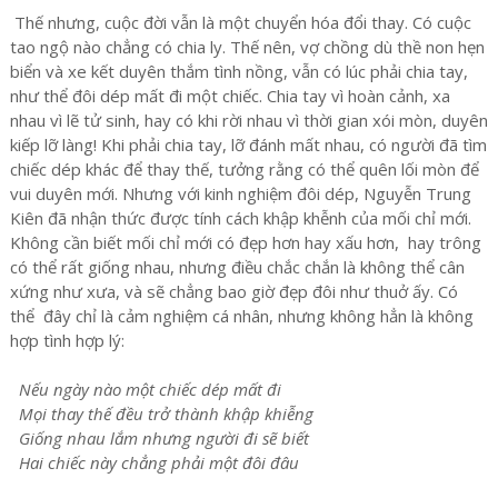
Thế nhưng, cuộc đời vẫn là một chuyển hóa đổi thay. Có cuộc
tao ngộ nào chẳng có chia ly. Thế nên, vợ chồng dù thề non hẹn
biển và xe kết duyên thắm tình nồng, vẫn có lúc phải chia tay,
như thể đôi dép mất đi một chiếc. Chia tay vì hoàn cảnh, xa
nhau vì lẽ tử sinh, hay có khi rời nhau vì thời gian xói mòn, duyên
kiếp lỡ làng! Khi phải chia tay, lỡ đánh mất nhau, có người đã tìm
chiếc dép khác để thay thế, tưởng rằng có thể quên lối mòn để
vui duyên mới. Nhưng với kinh nghiệm đôi dép, Nguyễn Trung
Kiên đã nhận thức được tính cách khập khễnh của mối chỉ mới.
Không cần biết mối chỉ mới có đẹp hơn hay xấu hơn, hay trông
có thể rất giống nhau, nhưng điều chắc chắn là không thể cân
xứng như xưa, và sẽ chẳng bao giờ đẹp đôi như thuở ấy. Có
thể đây chỉ là cảm nghiệm cá nhân, nhưng không hẳn là không
hợp tình hợp lý:
Nếu ngày nào một chiếc dép mất đi
Mọi thay thế đều trở thành khập khiễng
Giống nhau lắm nhưng người đi sẽ biết
Hai chiếc này chẳng phải một đôi đâu