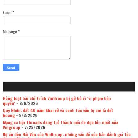
Email
*
Message
*
Hàng loạt bài chỉ trích VinGroup bị gỡ bỏ vì ‘vi phạm bản
quyền’
- 8/6/2026
Quy Nhơn: đất 40 năm khai vỡ và canh tác vẫn bị coi là đất
hoang
- 8/3/2026
Mạng xã hội Threads đang trở thành mối đe dọa lớn nhất của
Vingroup
- 7/29/2026
Dự án đèo Hải Vân của VinGroup: những vấn đề của bản đánh giá tác