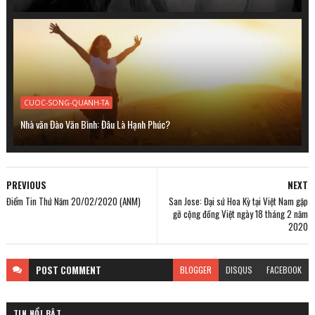
CUOC-SONG-QUANH-TA
Nhà văn Đào Văn Bình: Đâu Là Hạnh Phúc?
PREVIOUS
NEXT
Điểm Tin Thứ Năm 20/02/2020 (ANM)
San Jose: Đại sứ Hoa Kỳ tại Việt Nam gặp
gỡ cộng đồng Việt ngày 18 tháng 2 năm
2020
POST
COMMENT
BLOGGER
DISQUS
FACEBOOK
TIN NỔI BẬT