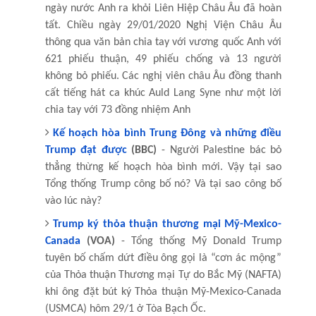
ngày nước Anh ra khỏi Liên Hiệp Châu Âu đã hoàn
tất. Chiều ngày 29/01/2020 Nghị Viện Châu Âu
thông qua văn bản chia tay với vương quốc Anh với
621 phiếu thuận, 49 phiếu chống và 13 người
không bỏ phiếu. Các nghị viên châu Âu đồng thanh
cất tiếng hát ca khúc Auld Lang Syne như một lời
chia tay với 73 đồng nhiệm Anh
Kế hoạch hòa bình Trung Đông và những điều
Trump đạt được
(BBC)
- Người Palestine bác bỏ
thẳng thừng kế hoạch hòa bình mới. Vậy tại sao
Tổng thống Trump công bố nó? Và tại sao công bố
vào lúc này?
Trump ký thỏa thuận thương mại Mỹ-Mexico-
Canada
(VOA)
- Tổng thống Mỹ Donald Trump
tuyên bố chấm dứt điều ông gọi là “cơn ác mộng”
của Thỏa thuận Thương mại Tự do Bắc Mỹ (NAFTA)
khi ông đặt bút ký Thỏa thuận Mỹ-Mexico-Canada
(USMCA) hôm 29/1 ở Tòa Bạch Ốc.