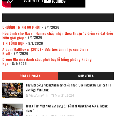
CHƯƠNG TRÌNH 60 PHÚT
- 8/1/2026
Hòa bình cho Gaza : Hamas chấp nhận thỏa thuận 15 điểm và đặt điều
kiện giải giáp
- 8/1/2026
TIN TỔNG HỢP
- 8/1/2026
Album Wallflower (2015) - Bữa tiệc âm nhạc của Diana
Krall
- 8/1/2026
Drone Ukraina đánh sâu, phơi bày lỗ hổng phòng không
Nga
- 8/1/2026
RECENT POSTS
COMMENTS
Thư Mời đồng hương tham dự chiều nhạc "Quê Hương Bỏ Lại" của TT
Việt Ngữ Văn Lang
VietVungVinh
Mar 21, 2024
Trung Tâm Việt Ngữ Văn Lang SJ: Lễ khai giảng Khoá 63 & Tưởng
Niệm 9-11