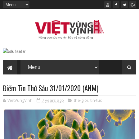
Điểm Tin Thứ Sáu 31/01/2020 (ANM)
VietVungVinh
7 years ago
the-gioi
,
tin-tuc