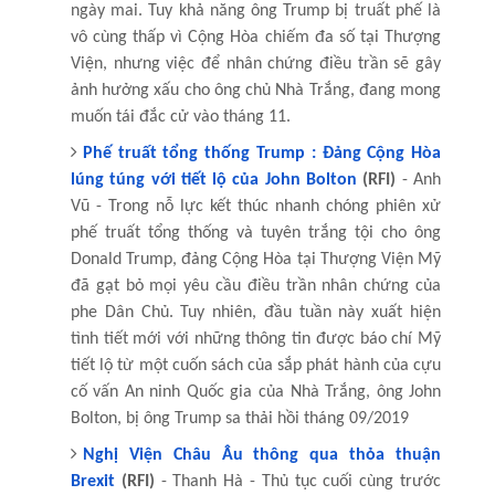
ngày mai. Tuy khả năng ông Trump bị truất phế là
vô cùng thấp vì Cộng Hòa chiếm đa số tại Thượng
Viện, nhưng việc để nhân chứng điều trần sẽ gây
ảnh hưởng xấu cho ông chủ Nhà Trắng, đang mong
muốn tái đắc cử vào tháng 11.
Phế truất tổng thống Trump : Đảng Cộng Hòa
lúng túng với tiết lộ của John Bolton
(RFI)
- Anh
Vũ - Trong nỗ lực kết thúc nhanh chóng phiên xử
phế truất tổng thống và tuyên trắng tội cho ông
Donald Trump, đảng Cộng Hòa tại Thượng Viện Mỹ
đã gạt bỏ mọi yêu cầu điều trần nhân chứng của
phe Dân Chủ. Tuy nhiên, đầu tuần này xuất hiện
tình tiết mới với những thông tin được báo chí Mỹ
tiết lộ từ một cuốn sách của sắp phát hành của cựu
cố vấn An ninh Quốc gia của Nhà Trắng, ông John
Bolton, bị ông Trump sa thải hồi tháng 09/2019
Nghị Viện Châu Âu thông qua thỏa thuận
Brexit
(RFI)
- Thanh Hà - Thủ tục cuối cùng trước