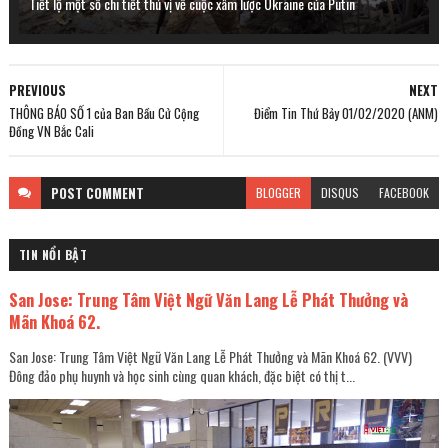
Tiết lộ một số chi tiết thú vị về cuộc xâm lược Ukraine của Putin
PREVIOUS
NEXT
THÔNG BÁO SỐ 1 của Ban Bầu Cử Cộng
Điểm Tin Thứ Bảy 01/02/2020 (ANM)
Đồng VN Bắc Cali
POST
COMMENT
BLOGGER
DISQUS
FACEBOOK
TIN NỔI BẬT
San Jose: Trung Tâm Việt Ngữ Văn Lang Lễ Phát Thưởng và
Mãn Khoá 62.
San Jose: Trung Tâm Việt Ngữ Văn Lang Lễ Phát Thưởng và Mãn Khoá 62. (VVV)
Đông đảo phụ huynh và học sinh cùng quan khách, đặc biệt có thị t...