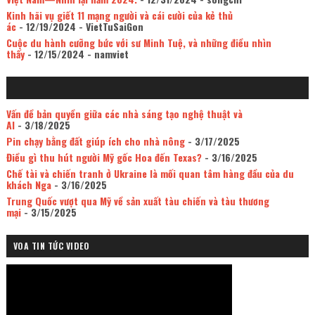
Kinh hãi vụ giết 11 mạng người và cái cười của kẻ thủ
ác
- 12/19/2024
- VietTuSaiGon
Cuộc du hành cưỡng bức với sư Minh Tuệ, và những điều nhìn
thấy
- 12/15/2024
- namviet
Vấn đề bản quyền giữa các nhà sáng tạo nghệ thuật và
AI
- 3/18/2025
Pin chạy bằng đất giúp ích cho nhà nông
- 3/17/2025
Điều gì thu hút người Mỹ gốc Hoa đến Texas?
- 3/16/2025
Chế tài và chiến tranh ở Ukraine là mối quan tâm hàng đầu của du
khách Nga
- 3/16/2025
Trung Quốc vượt qua Mỹ về sản xuất tàu chiến và tàu thương
mại
- 3/15/2025
VOA TIN TỨC VIDEO