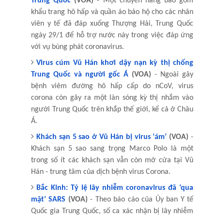
Trung Quốc
(VOA)
- Một chuyến hàng bao gồm
khẩu trang hô hấp và quần áo bảo hộ cho các nhân
viên y tế đã đáp xuống Thượng Hải, Trung Quốc
ngày 29/1 để hỗ trợ nước này trong việc đáp ứng
với vụ bùng phát coronavirus.
Virus cúm Vũ Hán khơi dậy nạn kỳ thị chống
Trung Quốc và người gốc Á
(VOA)
- Ngoài gây
bệnh viêm đường hô hấp cấp do nCoV, virus
corona còn gây ra một làn sóng kỳ thị nhắm vào
người Trung Quốc trên khắp thế giới, kể cả ở Châu
Á.
Khách sạn 5 sao ở Vũ Hán bị virus ‘ám’
(VOA)
-
Khách sạn 5 sao sang trọng Marco Polo là một
trong số ít các khách sạn vẫn còn mở cửa tại Vũ
Hán - trung tâm của dịch bệnh virus Corona.
Bắc Kinh: Tỷ lệ lây nhiễm coronavirus đã ‘qua
mặt’ SARS
(VOA)
- Theo báo cáo của Ủy ban Y tế
Quốc gia Trung Quốc, số ca xác nhận bị lây nhiễm