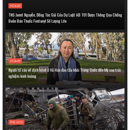
HOA-KY
TNS Janet Nguyễn, Đồng Tác Giả Của Dự Luật AB 701 Được Thông Qua Chống
Buôn Bán Thuốc Fentanyl Số Lượng Lớn
HOA-KY
Người tố cáo về dịch bệnh ở Vũ Hán đào tẩu khỏi Trung Quốc đến Mỹ sau trải
nghiệm kinh hoàng
THE-GIOI