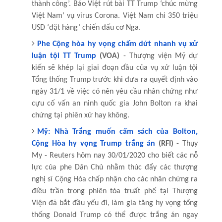
thành công’. Báo Việt rút bài TT Trump ‘chúc mừng
Việt Nam’ vụ virus Corona. Việt Nam chi 350 triệu
USD ‘đặt hàng’ chiến đấu cơ Nga.
Phe Cộng hòa hy vọng chấm dứt nhanh vụ xử
luận tội TT Trump
(VOA)
- Thượng viện Mỹ dự
kiến sẽ khép lại giai đoạn đầu của vụ xử luận tội
Tổng thống Trump trước khi đưa ra quyết định vào
ngày 31/1 về việc có nên yêu cầu nhân chứng như
cựu cố vấn an ninh quốc gia John Bolton ra khai
chứng tại phiên xử hay không.
Mỹ: Nhà Trắng muốn cấm sách của Bolton,
Cộng Hòa hy vọng Trump trắng án
(RFI)
- Thụy
My - Reuters hôm nay 30/01/2020 cho biết các nỗ
lực của phe Dân Chủ nhằm thúc đẩy các thượng
nghị sĩ Cộng Hòa chấp nhận cho các nhân chứng ra
điều trần trong phiên tòa truất phế tại Thượng
Viện đã bắt đầu yếu đi, làm gia tăng hy vọng tổng
thống Donald Trump có thể được trắng án ngay