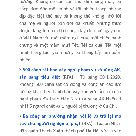
hương. Không có con cái, sau khi chồng mất, bà
sống đơn độc một mình và tất nhiên trong những
dịp đặc biệt thế này bà không thể không nhớ tới
cha mẹ và người bạn đời đã khuất. Những thức
được dâng lên bàn thờ cũng đầy đủ như ngày còn
ở Việt Nam với một mâm ngũ quả, một chiếc bánh
chưng và một mâm mứt Tết. Tết xa quê, Tết một
mình trong tuổi già, nhưng bà không lấy làm buồn
phiền.
500 cảnh sát bao vây nghi phạm vụ xả súng AK,
sẵn sàng tiêu diệt
(RFA)
- Từ sáng 30-1-2020,
khoảng 500 cảnh sát cơ động và công an các lực
lượng khác tiến hành bao vây khu vực ẩn nấp của
nghi phạm đã thực hiện 2 vụ xả súng AK khiến ít
nhất 5 người chết và 1 người bị thương ở Củ Chi.
Ba công an phường nhận hối lộ và trả lại ma
túy cho người nghiện bị phạt
(RFA)
- Tòa án Nhân
dân quận Thanh Xuân thành phố Hà Nội vừa tuyên