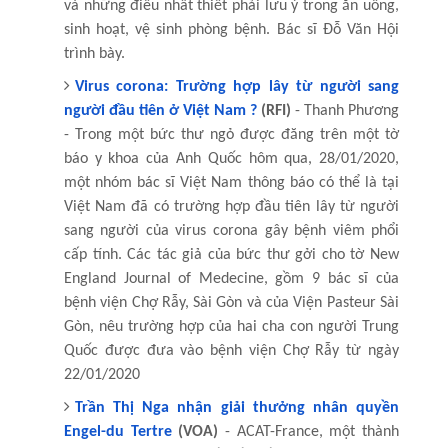
và những điều nhất thiết phải lưu ý trong ăn uống,
sinh hoạt, vệ sinh phòng bệnh. Bác sĩ Đỗ Văn Hội
trình bày.
Virus corona: Trường hợp lây từ người sang
người đầu tiên ở Việt Nam ?
(RFI)
- Thanh Phương
- Trong một bức thư ngỏ được đăng trên một tờ
báo y khoa của Anh Quốc hôm qua, 28/01/2020,
một nhóm bác sĩ Việt Nam thông báo có thể là tại
Việt Nam đã có trường hợp đầu tiên lây từ người
sang người của virus corona gây bệnh viêm phổi
cấp tính. Các tác giả của bức thư gởi cho tờ New
England Journal of Medecine, gồm 9 bác sĩ của
bệnh viện Chợ Rẫy, Sài Gòn và của Viện Pasteur Sài
Gòn, nêu trường hợp của hai cha con người Trung
Quốc được đưa vào bệnh viện Chợ Rẫy từ ngày
22/01/2020
Trần Thị Nga nhận giải thưởng nhân quyền
Engel-du Tertre
(VOA)
- ACAT-France, một thành