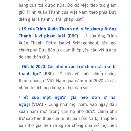
hàng của tôi được nữa. Do đó việc tiếp tục giam
giữ Trịnh Xuân Thanh của Việt Nam theo phía Đức
diễn giải là hành vi trái pháp luật”.
LS của Trịnh Xuân Thanh nói việc giam giữ ông
Thanh là vi phạm luật
(BBC)
- LS của ông Trịnh
Xuân Thanh, Petra Isabel Schlagenhauf, kêu gọi
chính phủ Đức tiếp tục can thiệp yêu cầu VN trả tự
do cho thân chủ.
Đốt lò 2020: Các nhóm cản trở chính sách sẽ bị
thanh lọc?
(BBC)
- Ý kiến về cuộc chiến chống
tham nhũng ở Việt Nam qua năm mới 2020 và các
nhóm lợi ích núp bóng xã hội dân sự.
Tết của một người già neo đơn ở hải
ngoại
(VOA)
- Cũng như mọi năm, vào ngày đầu
xuân năm mới trong căn hộ nhỏ được chính phủ
trợ cấp tiền thuê của mình, bà Trần Na lại thắp lên
bàn thờ gia tiên và người chồng quá cố một nén