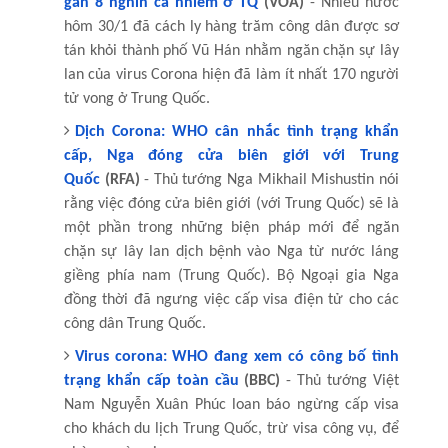
gần 8 nghìn ca nhiễm ở TQ
(VOA)
- Nhiều nước
hôm 30/1 đã cách ly hàng trăm công dân được sơ
tán khỏi thành phố Vũ Hán nhằm ngăn chặn sự lây
lan của virus Corona hiện đã làm ít nhất 170 người
tử vong ở Trung Quốc.
Dịch Corona: WHO cân nhắc tình trạng khẩn
cấp, Nga đóng cửa biên giới với Trung
Quốc
(RFA)
- Thủ tướng Nga Mikhail Mishustin nói
rằng việc đóng cửa biên giới (với Trung Quốc) sẽ là
một phần trong những biện pháp mới để ngăn
chặn sự lây lan dịch bệnh vào Nga từ nước láng
giềng phía nam (Trung Quốc). Bộ Ngoại gia Nga
đồng thời đã ngưng việc cấp visa điện tử cho các
công dân Trung Quốc.
Virus corona: WHO đang xem có công bố tình
trạng khẩn cấp toàn cầu
(BBC)
- Thủ tướng Việt
Nam Nguyễn Xuân Phúc loan báo ngừng cấp visa
cho khách du lịch Trung Quốc, trừ visa công vụ, để