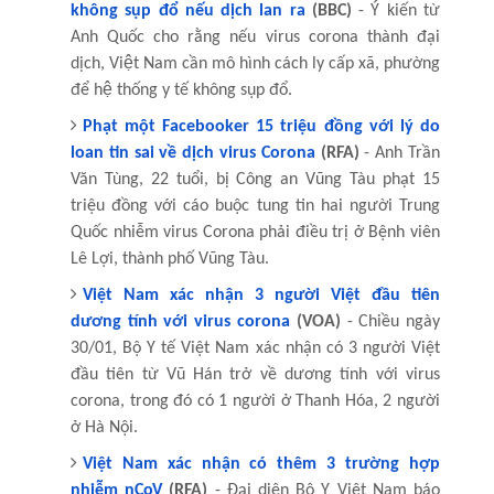
không sụp đổ nếu dịch lan ra
(BBC)
- Ý kiến từ
Anh Quốc cho rằng nếu virus corona thành đại
dịch, Việt Nam cần mô hình cách ly cấp xã, phường
để hệ thống y tế không sụp đổ.
Phạt một Facebooker 15 triệu đồng với lý do
loan tin sai về dịch virus Corona
(RFA)
- Anh Trần
Văn Tùng, 22 tuổi, bị Công an Vũng Tàu phạt 15
triệu đồng với cáo buộc tung tin hai người Trung
Quốc nhiễm virus Corona phải điều trị ở Bệnh viên
Lê Lợi, thành phố Vũng Tàu.
Việt Nam xác nhận 3 người Việt đầu tiên
dương tính với virus corona
(VOA)
- Chiều ngày
30/01, Bộ Y tế Việt Nam xác nhận có 3 người Việt
đầu tiên từ Vũ Hán trở về dương tính với virus
corona, trong đó có 1 người ở Thanh Hóa, 2 người
ở Hà Nội.
Việt Nam xác nhận có thêm 3 trường hợp
nhiễm nCoV
(RFA)
- Đại diện Bộ Y Việt Nam báo