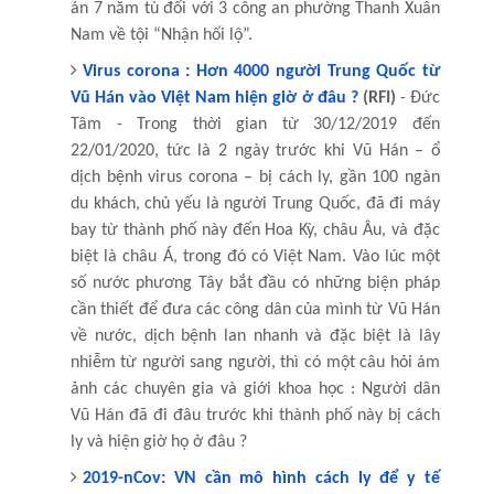
án 7 năm tù đối với 3 công an phường Thanh Xuân
Nam về tội “Nhận hối lộ”.
Virus corona : Hơn 4000 người Trung Quốc từ
Vũ Hán vào Việt Nam hiện giờ ở đâu ?
(RFI)
- Đức
Tâm - Trong thời gian từ 30/12/2019 đến
22/01/2020, tức là 2 ngày trước khi Vũ Hán – ổ
dịch bệnh virus corona – bị cách ly, gần 100 ngàn
du khách, chủ yếu là người Trung Quốc, đã đi máy
bay từ thành phố này đến Hoa Kỳ, châu Âu, và đặc
biệt là châu Á, trong đó có Việt Nam. Vào lúc một
số nước phương Tây bắt đầu có những biện pháp
cần thiết để đưa các công dân của mình từ Vũ Hán
về nước, dịch bệnh lan nhanh và đặc biệt là lây
nhiễm từ người sang người, thì có một câu hỏi ám
ảnh các chuyên gia và giới khoa học : Người dân
Vũ Hán đã đi đâu trước khi thành phố này bị cách
ly và hiện giờ họ ở đâu ?
2019-nCov: VN cần mô hình cách ly để y tế