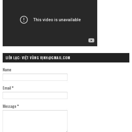
LIÊN LẠC: VIỆT VÙNG VỊNH@GMAIL.COM
Name
Email
*
Message
*