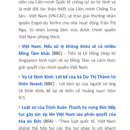
viên của Liên minh Quốc tế chống lại án tử hình và
là một đối tác thân thiết của Liên minh Chống Tra
tấn - Việt Nam (VN-CAT), sẽ trao giải thưởng nhân
quyền Engel-du Tertre cho nhà hoạt động Trần Thị
Nga, tù nhân lương tâm vừa được chính quyền
Việt Nam phóng thích.
Việt Nam: Nếu xử lý không khéo sẽ có nhiều
Đồng Tâm khác
(BBC)
- Tiến sỹ Lê Hồng Hiệp từ
Singapore bình luận về vụ Đồng Tâm và cách thức
giải quyết của chính quyền Việt Nam.
Vụ Lê Đình Kình: Lời kể của bà Dư Thị Thành từ
thôn Hoành
(BBC)
- Lời tâm sự của người vợ ông
Lê Đình Kình, kể lại về biến cố ‘hoảng loạn’ hôm
9/1.
Luật sư của Trịnh Xuân Thanh hy vọng Đức tiếp
tục gây sức ép lên Việt Nam sau phán quyết của
tòa án Đức
(RFA)
- "Theo luật quốc tế, Việt Nam
không thể tiếp tục các thủ tục pháp lý với khách