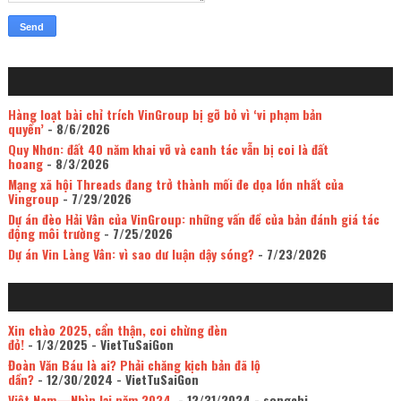
Hàng loạt bài chỉ trích VinGroup bị gỡ bỏ vì ‘vi phạm bản
quyền’
- 8/6/2026
Quy Nhơn: đất 40 năm khai vỡ và canh tác vẫn bị coi là đất
hoang
- 8/3/2026
Mạng xã hội Threads đang trở thành mối đe dọa lớn nhất của
Vingroup
- 7/29/2026
Dự án đèo Hải Vân của VinGroup: những vấn đề của bản đánh giá tác
động môi trường
- 7/25/2026
Dự án Vin Làng Vân: vì sao dư luận dậy sóng?
- 7/23/2026
Xin chào 2025, cẩn thận, coi chừng đèn
đỏ!
- 1/3/2025
- VietTuSaiGon
Đoàn Văn Báu là ai? Phải chăng kịch bản đã lộ
dần?
- 12/30/2024
- VietTuSaiGon
Việt Nam—Nhìn lại năm 2024.
- 12/31/2024
- songchi