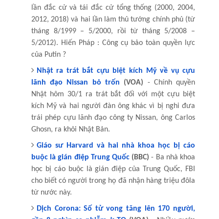
lần đắc cử và tái đắc cử tổng thống (2000, 2004,
2012, 2018) và hai lần làm thủ tướng chính phủ (từ
tháng 8/1999 – 5/2000, rồi từ tháng 5/2008 –
5/2012). Hiến Pháp : Công cụ bảo toàn quyền lực
của Putin ?
Nhật ra trát bắt cựu biệt kích Mỹ về vụ cựu
lãnh đạo Nissan bỏ trốn
(VOA)
- Chính quyền
Nhật hôm 30/1 ra trát bắt đối với một cựu biệt
kích Mỹ và hai người đàn ông khác vì bị nghi đưa
trái phép cựu lãnh đạo công ty Nissan, ông Carlos
Ghosn, ra khỏi Nhật Bản.
Giáo sư Harvard và hai nhà khoa học bị cáo
buộc là gián điệp Trung Quốc
(BBC)
- Ba nhà khoa
học bị cáo buộc là gián điệp của Trung Quốc, FBI
cho biết có người trong họ đã nhận hàng triệu đôla
từ nước này.
Dịch Corona: Số tử vong tăng lên 170 người,