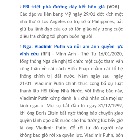
FBI triệt phá đường dây kết hôn giả
(VOA)
-
Các đặc vụ liên bang Mỹ ngày 29/01 đột kích một
nhà thờ ở Los Angeles có trụ sở ở Philippines, bắt
giữ ba lãnh đạo của cơ sở tôn giáo này trong cuộc
điều tra chống tội phạm buôn người.
Nga: Vladimir Putin và nỗi ám ảnh quyền lực
vĩnh cửu
(RFI)
- Minh Anh - Thứ Tư 16/01/2020,
tổng thống Nga đề nghị tổ chức một cuộc tham vấn
công luận về cải cách Hiến Pháp nhằm cải tổ hệ
thống chính trị đất nước. Năm ngày sau, ngày
21/01, Vladimir Putin chính thức công bố dự luật
thành lập Hội Đồng Nhà Nước. Với thông báo này,
Vladimir Putin xứng danh là « chủ nhân của mọi sự
kinh ngạc ». Mọi sự bắt đầu từ ngày 31/12/1999,
khi ông Boris Eltsin bất ngờ thông báo chuyển giao
quyền lãnh đạo đất nước cho thủ tướng lúc bấy giờ
là ông Vladimir Putin, để rồi từ đó người này
không bao giờ rời xa quyền lực. Vladimir Putin, bốn