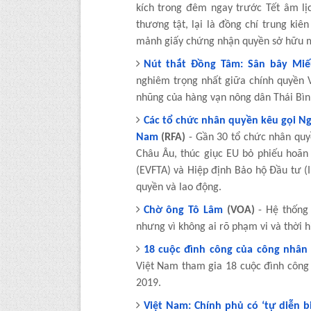
kích trong đêm ngay trước Tết âm l
thương tật, lại là đồng chí trung ki
mảnh giấy chứng nhận quyền sở hữu m
Nút thắt Đồng Tâm: Sân bây Miế
nghiêm trọng nhất giữa chính quyền 
nhũng của hàng vạn nông dân Thái Bìn
Các tổ chức nhân quyền kêu gọi Ng
Nam
(RFA)
- Gần 30 tổ chức nhân quy
Châu Âu, thúc giục EU bỏ phiếu hoã
(EVFTA) và Hiệp định Bảo hộ Đầu tư (
quyền và lao động.
Chờ ông Tô Lâm
(VOA)
- Hệ thống 
nhưng vì không ai rõ phạm vi và thời h
18 cuộc đình công của công nhân
Việt Nam tham gia 18 cuộc đình công 
2019.
Việt Nam: Chính phủ có ‘tự diễn b