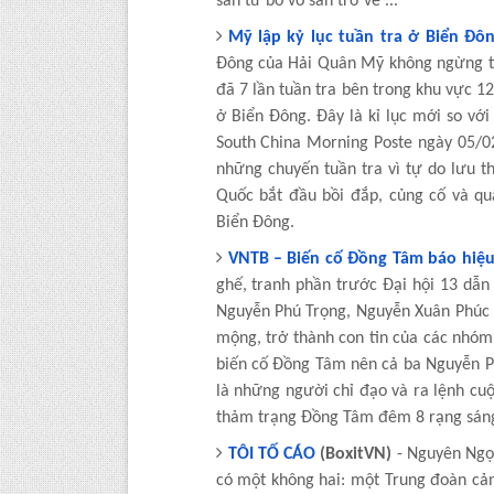
sản từ bỏ vô sản trở về ...
Mỹ lập kỷ lục tuần tra ở Biển Đô
Đông của Hải Quân Mỹ không ngừng t
đã 7 lần tuần tra bên trong khu vực 1
ở Biển Đông. Đây là kỉ lục mới so v
South China Morning Poste ngày 05/0
những chuyến tuần tra vì tự do lưu t
Quốc bắt đầu bồi đắp, củng cố và q
Biển Đông.
VNTB – Biến cố Đồng Tâm báo hiệu 
ghế, tranh phần trước Đại hội 13 dẫn
Nguyễn Phú Trọng, Nguyễn Xuân Phúc 
mộng, trở thành con tin của các nhóm 
biến cố Đồng Tâm nên cả ba Nguyễn P
là những người chỉ đạo và ra lệnh cu
thảm trạng Đồng Tâm đêm 8 rạng sáng
TÔI TỐ CÁO
(BoxitVN)
- Nguyên Ngọ
có một không hai: một Trung đoàn cảnh