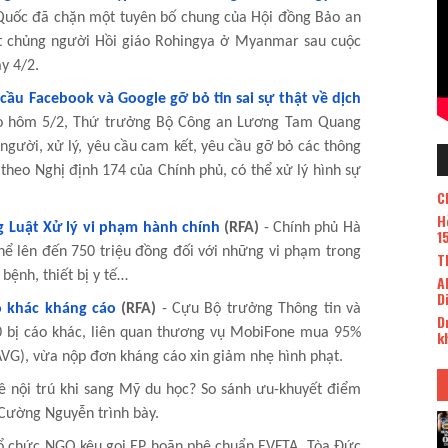
Quốc đã chặn một tuyên bố chung của Hội đồng Bảo an
ệt chủng người Hồi giáo Rohingya ở Myanmar sau cuộc
y 4/2.
ầu Facebook và Google gỡ bỏ tin sai sự thật về dịch
áo hôm 5/2, Thứ trưởng Bộ Công an Lương Tam Quang
 người, xử lý, yêu cầu cam kết, yêu cầu gỡ bỏ các thông
 theo Nghị định 174 của Chính phủ, có thể xử lý hình sự
C
H
g Luật Xử lý vi phạm hành chính
(RFA)
- Chính phủ Hà
1
hể lên đến 750 triệu đồng đối với những vi phạm trong
T
bệnh, thiết bị y tế…
A
D
o khác kháng cáo
(RFA)
- Cựu Bộ trưởng Thông tin và
D
0 bị cáo khác, liên quan thương vụ MobiFone mua 95%
k
AVG), vừa nộp đơn kháng cáo xin giảm nhẹ hình phạt.
ề nội trú khi sang Mỹ du học? So sánh ưu-khuyết điểm
 Cường Nguyễn trình bày.
ổ chức NGO kêu gọi EP hoãn phê chuẩn EVFTA. Tòa Đức