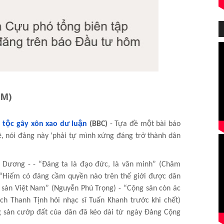
NM)
 tộc gây xôn xao dư luận
(BBC)
- Tựa đề một bài báo
ê, nói đảng này 'phải tự mình xứng đáng trở thành dân
t Dương - - “Đảng ta là đạo đức, là văn minh” (Châm
 “Hiếm có đảng cầm quyền nào trên thế giới được dân
sản Việt Nam” (Nguyễn Phú Trọng) - “Cộng sản còn ác
ch Thanh Tịnh hỏi nhạc sĩ Tuấn Khanh trước khi chết)
g sản cướp đất của dân đã kéo dài từ ngày Đảng Cộng