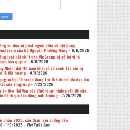
ông an dọa xử phạt người chia sẻ nội dung
ivestream của bà Nguyễn Phương Hằng
- 8/6/2026
àng loạt bài chỉ trích VinGroup bị gỡ bỏ vì ‘vi
hạm bản quyền’
- 8/6/2026
uy Nhơn: đất 40 năm khai vỡ và canh tác vẫn bị
oi là đất hoang
- 8/3/2026
ạng xã hội Threads đang trở thành mối đe dọa lớn
hất của Vingroup
- 7/29/2026
ự án đèo Hải Vân của VinGroup: những vấn đề của
ản đánh giá tác động môi trường
- 7/25/2026
in chào 2025, cẩn thận, coi chừng đèn
ỏ!
- 1/3/2025
- VietTuSaiGon