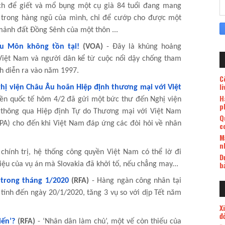
ịch để giết và mổ bụng một cụ già 84 tuổi đang mang
ên trong hàng ngũ của mình, chỉ để cướp cho được một
ảnh đất Đồng Sênh của một thôn ...
u Môn không tồn tại!
(VOA)
- Đây là khủng hoảng
Việt Nam và người dân kể từ cuộc nổi dậy chống tham
h diễn ra vào năm 1997.
C
l
hị viện Châu Âu hoãn Hiệp định thương mại với Việt
H
ền quốc tế hôm 4/2 đã gửi một bức thư đến Nghị viện
p
n thông qua Hiệp định Tự do Thương mại với Việt Nam
Q
IPA) cho đến khi Việt Nam đáp ứng các đòi hỏi về nhân
c
M
n
chính trị, hệ thống công quyền Việt Nam có thể lờ đi
D
b
iệu của vụ án mà Slovakia đã khởi tố, nếu chẳng may...
 trong tháng 1/2020
(RFA)
- Hàng ngàn công nhân tại
tính đến ngày 20/1/2020, tăng 3 vụ so với dịp Tết năm
X
đ
iến’?
(RFA)
- ‘Nhân dân làm chủ’, một vế còn thiếu của