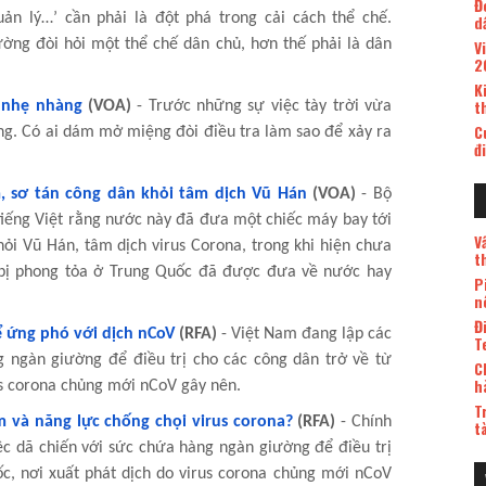
Đ
ản lý…’ cần phải là đột phá trong cải cách thể chế.
d
ường đòi hỏi một thể chế dân chủ, hơn thế phải là dân
V
2
K
t
c nhẹ nhàng
(VOA)
- Trước những sự việc tày trời vừa
C
lặng. Có ai dám mở miệng đòi điều tra làm sao để xảy ra
đ
, sơ tán công dân khỏi tâm dịch Vũ Hán
(VOA)
- Bộ
iếng Việt rằng nước này đã đưa một chiếc máy bay tới
V
ỏi Vũ Hán, tâm dịch virus Corona, trong khi hiện chưa
t
g bị phong tỏa ở Trung Quốc đã được đưa về nước hay
P
n
Đ
ể ứng phó với dịch nCoV
(RFA)
- Việt Nam đang lập các
T
g ngàn giường để điều trị cho các công dân trở về từ
C
h
us corona chủng mới nCoV gây nên.
T
m và năng lực chống chọi virus corona?
(RFA)
- Chính
t
ệc dã chiến với sức chứa hàng ngàn giường để điều trị
c, nơi xuất phát dịch do virus corona chủng mới nCoV