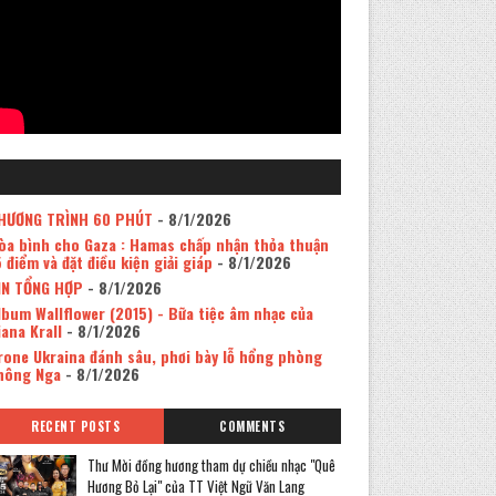
HƯƠNG TRÌNH 60 PHÚT
- 8/1/2026
òa bình cho Gaza : Hamas chấp nhận thỏa thuận
5 điểm và đặt điều kiện giải giáp
- 8/1/2026
IN TỔNG HỢP
- 8/1/2026
lbum Wallflower (2015) - Bữa tiệc âm nhạc của
iana Krall
- 8/1/2026
rone Ukraina đánh sâu, phơi bày lỗ hổng phòng
hông Nga
- 8/1/2026
RECENT POSTS
COMMENTS
Thư Mời đồng hương tham dự chiều nhạc "Quê
Hương Bỏ Lại" của TT Việt Ngữ Văn Lang