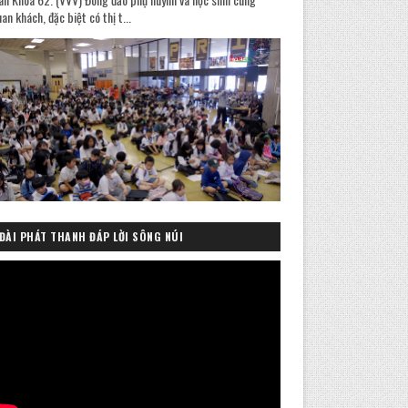
an khách, đặc biệt có thị t...
ĐÀI PHÁT THANH ĐÁP LỜI SÔNG NÚI