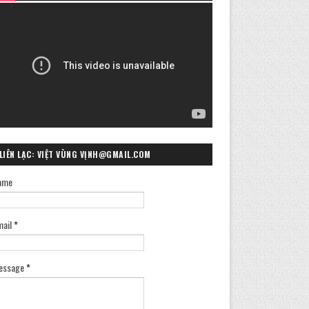
LIÊN LẠC: VIỆT VÙNG VỊNH@GMAIL.COM
ame
mail
*
essage
*