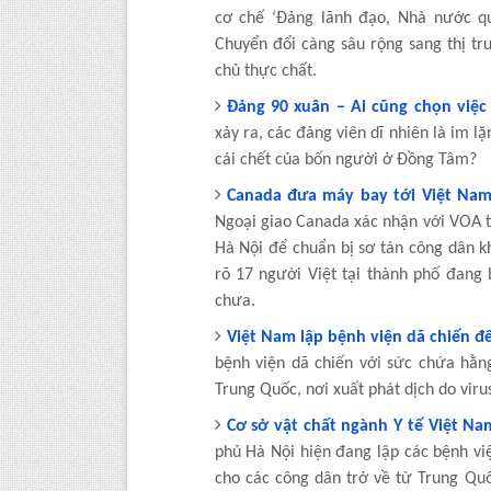
cơ chế ‘Đảng lãnh đạo, Nhà nước qu
Chuyển đổi càng sâu rộng sang thị tr
chủ thực chất.
Đảng 90 xuân – Ai cũng chọn việ
xảy ra, các đảng viên dĩ nhiên là im 
cái chết của bốn người ở Đồng Tâm?
Canada đưa máy bay tới Việt Nam
Ngoại giao Canada xác nhận với VOA t
Hà Nội để chuẩn bị sơ tán công dân kh
rõ 17 người Việt tại thành phố đan
chưa.
Việt Nam lập bệnh viện dã chiến đ
bệnh viện dã chiến với sức chứa hằn
Trung Quốc, nơi xuất phát dịch do vir
Cơ sở vật chất ngành Y tế Việt Na
phủ Hà Nội hiện đang lập các bệnh vi
cho các công dân trở về từ Trung Quố