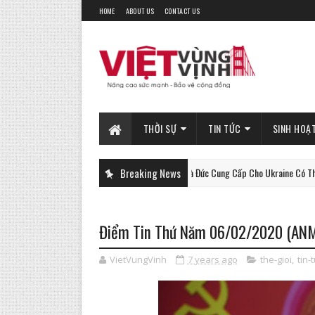
HOME
ABOUT US
CONTACT US
THỜI SỰ
TIN TỨC
SINH HOẠ
Xe Tăng Gepard Mà Đức Cung Cấp Cho Ukraine Có Thể Làm Được 
Breaking News
PHAN-TICH
Điểm Tin Thứ Năm 06/02/2020 (AN
VietVungVinh
7 years ago
the-gioi
,
tin-