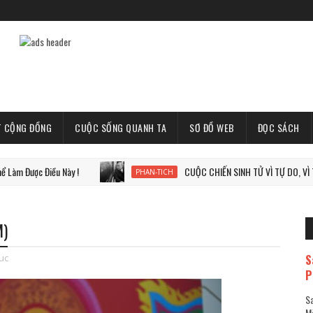
T CỘNG ĐỒNG
CUỘC SỐNG QUANH TA
SƠ ĐỒ WEB
ĐỌC SÁCH
Điều Này !
CUỘC CHIẾN SINH TỬ VÌ TỰ DO, VÌ THẾ GIỚI T
PHAN-TICH
M)
S
tuc
P
Sa
Mã