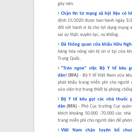
gây nên.
Chặn tin từ mạng xã hội liệu có h
định 15/2020 được ban hành ngày 3/2
đối với hành vi bị cho lợi dụng mạng x
sai sự thật, xuyên tạc, vu khống.
Đã thông quan cửa khẩu Hữu Ngh
hàng hóa nông sản bị ùn ứ tại cửa k
Trung Quốc.
“Tréo ngoe” việc Bộ Y tế kêu g
dân!
(RFA)
- Bộ Y tế Việt Nam vừa kêu
phát khẩu trang miễn phí cho người 
vừa viện trợ trang thiết bị phòng chố
Bộ Y tế kêu gọi các nhà thuốc 
dân
(RFA)
- Phó Cục trưởng Cục quản 
khích khoảng 50.000 -70.000 các nhà
trang miễn phí cho người dân để phòn
Việt Nam chặn tuyên bố chu