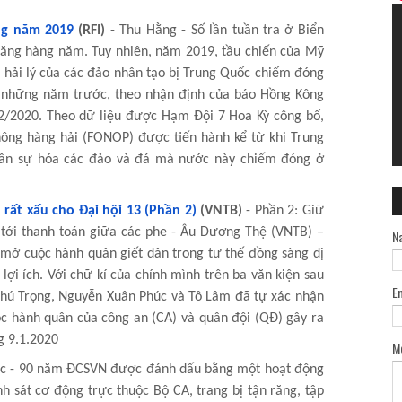
ng năm 2019
(RFI)
- Thu Hằng - Số lần tuần tra ở Biển
ăng hàng năm. Tuy nhiên, năm 2019, tầu chiến của Mỹ
2 hải lý của các đảo nhân tạo bị Trung Quốc chiếm đóng
ới những năm trước, theo nhận định của báo Hồng Kông
2/2020. Theo dữ liệu được Hạm Đội 7 Hoa Kỳ công bố,
hông hàng hải (FONOP) được tiến hành kể từ khi Trung
uân sự hóa các đảo và đá mà nước này chiếm đóng ở
rất xấu cho Đại hội 13 (Phần 2)
(VNTB)
- Phần 2: Giữ
 tới thanh toán giữa các phe - Âu Dương Thệ (VNTB) –
N
mở cuộc hành quân giết dân trong tư thế đồng sàng dị
lợi ích. Với chữ kí của chính mình trên ba văn kiện sau
E
hú Trọng, Nguyễn Xuân Phúc và Tô Lâm đã tự xác nhận
ộc hành quân của công an (CA) và quân đội (QĐ) gây ra
 9.1.2020
M
c - 90 năm ĐCSVN được đánh dấu bằng một hoạt động
 sát cơ động trực thuộc Bộ CA, trang bị tận răng, tập