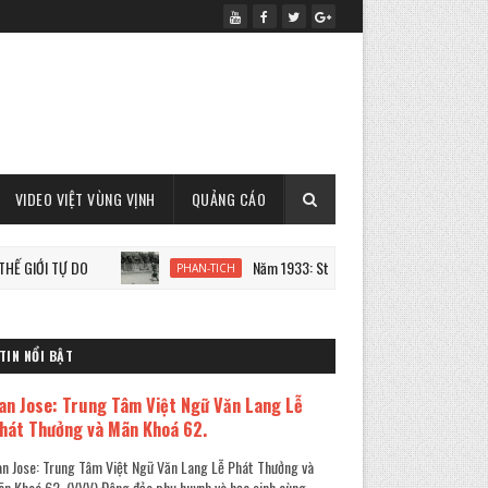
VIDEO VIỆT VÙNG VỊNH
QUẢNG CÁO
Ự DO
Năm 1933: Staline tàn sát 7 triệu người Ukraine
PHAN-TICH
TIN NỔI BẬT
an Jose: Trung Tâm Việt Ngữ Văn Lang Lễ
hát Thưởng và Mãn Khoá 62.
n Jose: Trung Tâm Việt Ngữ Văn Lang Lễ Phát Thưởng và
n Khoá 62. (VVV) Đông đảo phụ huynh và học sinh cùng