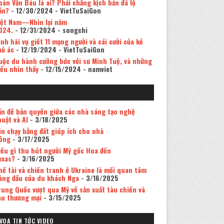
oàn Văn Báu là ai? Phải chăng kịch bản đã lộ
ần?
- 12/30/2024
- VietTuSaiGon
iệt Nam—Nhìn lại năm
024.
- 12/31/2024
- songchi
inh hãi vụ giết 11 mạng người và cái cười của kẻ
hủ ác
- 12/19/2024
- VietTuSaiGon
uộc du hành cưỡng bức với sư Minh Tuệ, và những
iều nhìn thấy
- 12/15/2024
- namviet
ấn đề bản quyền giữa các nhà sáng tạo nghệ
huật và AI
- 3/18/2025
in chạy bằng đất giúp ích cho nhà
ông
- 3/17/2025
iều gì thu hút người Mỹ gốc Hoa đến
exas?
- 3/16/2025
hế tài và chiến tranh ở Ukraine là mối quan tâm
àng đầu của du khách Nga
- 3/16/2025
rung Quốc vượt qua Mỹ về sản xuất tàu chiến và
àu thương mại
- 3/15/2025
VOA TIN TỨC VIDEO