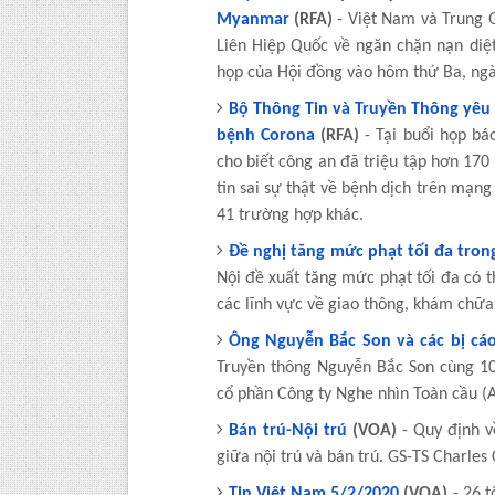
Myanmar
(RFA)
- Việt Nam và Trung 
Liên Hiệp Quốc về ngăn chặn nạn di
họp của Hội đồng vào hôm thứ Ba, ngà
Bộ Thông Tin và Truyền Thông yêu c
bệnh Corona
(RFA)
- Tại buổi họp b
cho biết công an đã triệu tập hơn 170
tin sai sự thật về bệnh dịch trên mạng
41 trường hợp khác.
Đề nghị tăng mức phạt tối đa tron
Nội đề xuất tăng mức phạt tối đa có t
các lĩnh vực về giao thông, khám chữa 
Ông Nguyễn Bắc Son và các bị cá
Truyền thông Nguyễn Bắc Son cùng 1
cổ phần Công ty Nghe nhìn Toàn cầu (
Bán trú-Nội trú
(VOA)
- Quy định v
giữa nội trú và bán trú. GS-TS Charles
Tin Việt Nam 5/2/2020
(VOA)
- 26 t