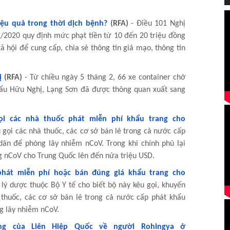
iệu quả trong thời dịch bệnh?
(RFA)
- Điều 101 Nghị
/2020 quy định mức phạt tiền từ 10 đến 20 triệu đồng
ã hội để cung cấp, chia sẻ thông tin giả mạo, thông tin
ị
(RFA)
- Từ chiều ngày 5 tháng 2, 66 xe container chở
hẩu Hữu Nghị, Lạng Sơn đã được thông quan xuất sang
ọi các nhà thuốc phát miễn phí khẩu trang cho
 gọi các nhà thuốc, các cơ sở bán lẻ trong cả nước cấp
dân để phòng lây nhiễm nCoV. Trong khi chính phủ lại
ng nCoV cho Trung Quốc lên đến nửa triệu USD.
phát miễn phí hoặc bán đúng giá khẩu trang cho
lý dược thuộc Bộ Y tế cho biết bộ này kêu gọi, khuyến
 thuốc, các cơ sở bán lẻ trong cả nước cấp phát khẩu
g lây nhiễm nCoV.
ng của Liên Hiệp Quốc về người Rohingya ở