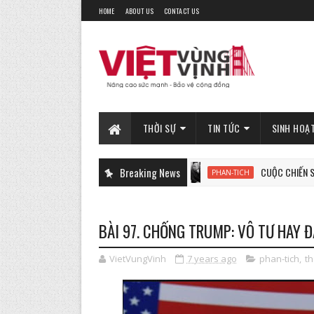
HOME
ABOUT US
CONTACT US
THỜI SỰ
TIN TỨC
SINH HOẠ
Breaking News
CUỘC CHIẾN SINH TỬ VÌ T
PHAN-TICH
BÀI 97. CHỐNG TRUMP: VÔ TƯ HAY 
VietVungVinh
7 years ago
phan-tich
,
th