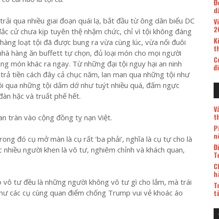
Đ
d
rải qua nhiều giai đoạn quái lạ, bắt đầu từ ông dân biểu DC
V
2
ắc cử chưa kịp tuyên thệ nhậm chức, chỉ vì tội không đáng
K
hàng loạt tội đã được bung ra vừa cùng lúc, vừa nối đuôi
t
 nhà hàng ăn buffett tự chọn, đủ loại món cho mọi người
C
ng món khác ra ngay. Từ những đại tội nguy hại an ninh
đ
h trả tiền cách đây cả chục năm, lan man qua những tội như
ồi qua những tội dấm dớ như tuýt nhiều quá, đấm ngực
àn hặc và truất phế hết.
V
t
n tràn vào cộng đồng tỵ nạn Việt.
P
n
rong đó cụ mở màn là cụ rất ‘ba phải’, nghĩa là cụ tự cho là
Đ
c nhiều người khen là vô tư, nghiêm chỉnh và khách quan,
T
C
h
ó vô tư đều là những người không vô tư gì cho lắm, mà trái
T
như các cụ cùng quan điểm chống Trump vui vẻ khoác áo
t