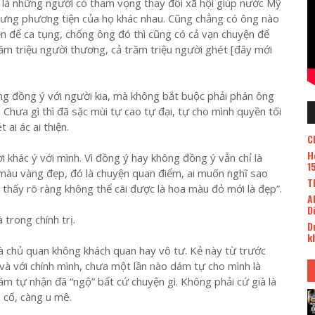
là những người có tham vọng thay đổi xã hội giúp nước Mỹ
nhưng phương tiện của họ khác nhau. Cũng chẳng có ông nào
n để ca tụng, chống ông đó thì cũng có cả vạn chuyện để
răm triệu người thương, cả trăm triệu người ghét [đây mới
ng đồng ý với người kia, mà không bắt buộc phải phán ông
n. Chưa gì thì đã sặc mùi tự cao tự đại, tự cho mình quyền tối
ai ác ai thiện.
C
H
 khác ý với mình. Vì đồng ý hay không đồng ý vẫn chỉ là
1
àu vàng đẹp, đó là chuyện quan điểm, ai muốn nghĩ sao
T
 thấy rõ ràng không thể cãi được là hoa màu đỏ mới là đẹp”.
A
D
 trong chính trị.
D
k
là chủ quan không khách quan hay vô tư. Kẻ này từ trước
 và với chính mình, chưa một lần nào dám tự cho mình là
m tự nhận đã “ngộ” bất cứ chuyện gì. Không phải cứ già là
 cố, càng u mê.