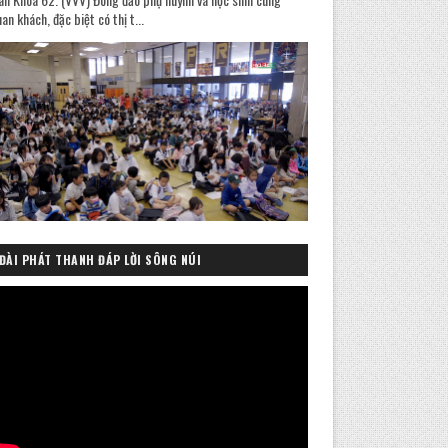
an khách, đặc biệt có thị t...
ĐÀI PHÁT THANH ĐÁP LỜI SÔNG NÚI