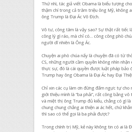
Thứ nhì, tác giả viết Obama là biểu tượng ch
thậm chí trong cả trăm triệu ông Mỹ, không a
ông Trump là Đại Ác Vô Địch.
Vô tư, công tâm là vậy sao? Sự thật rất tiếc 
công lý gì ráo, mà chỉ có… công công phò chúa
người dĩ nhiên là Ông Ác.
Chuyện ai phò chúa nấy là chuyện đã có từ th
CS, những người cầm quyền không nhìn nhận 
thực sự, đó là cái quyền được luật pháp bảo
Trump hay ông Obama là Đại Ác hay Đại Thiện
Chỉ xin các cụ làm ơn đừng đấm ngực tự cho m
giới thiệu mình là “ba phải”, rất công bằng vô t
và miệt thị ông Trump đủ kiểu, chẳng có gì là 
chung chung chẳng ai thiện ai ác hết, chứ khẳ
thì sao có thể gọi là ba phải được?
Trong chính trị Mỹ, kẻ này không tin có ai là Đ