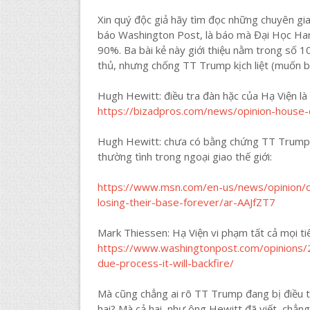
Xin quý độc giả hãy tìm đọc những chuyên gia 
báo Washington Post, là báo mà Đại Học Harv
90%. Ba bài kẻ này giới thiệu nằm trong số 
thủ, nhưng chống TT Trump kịch liệt (muốn biế
Hugh Hewitt: điều tra đàn hặc của Hạ Viện là 
https://bizadpros.com/news/opinion-house-
Hugh Hewitt: chưa có bằng chứng TT Trump đổ
thường tình trong ngoại giao thế giới:
https://www.msn.com/en-us/news/opinion/op
losing-their-base-forever/ar-AAJfZT7
Mark Thiessen: Hạ Viện vi phạm tất cả mọi ti
https://www.washingtonpost.com/opinions/
due-process-it-will-backfire/
Mà cũng chẳng ai rõ TT Trump đang bị điều tr
hai? Mà cả hai, như ông Hewitt đã viết, chẳng c