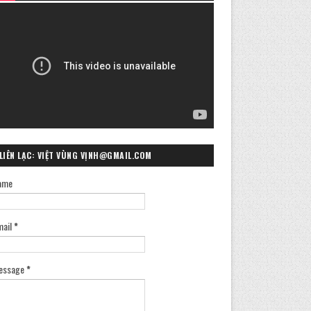
LIÊN LẠC: VIỆT VÙNG VỊNH@GMAIL.COM
ame
mail
*
essage
*