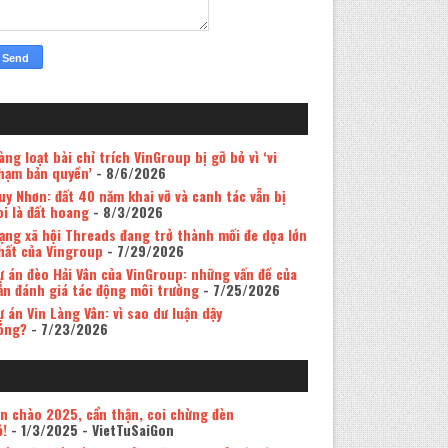
àng loạt bài chỉ trích VinGroup bị gỡ bỏ vì ‘vi
hạm bản quyền’
- 8/6/2026
uy Nhơn: đất 40 năm khai vỡ và canh tác vẫn bị
oi là đất hoang
- 8/3/2026
ạng xã hội Threads đang trở thành mối đe dọa lớn
hất của Vingroup
- 7/29/2026
ự án đèo Hải Vân của VinGroup: những vấn đề của
ản đánh giá tác động môi trường
- 7/25/2026
ự án Vin Làng Vân: vì sao dư luận dậy
óng?
- 7/23/2026
in chào 2025, cẩn thận, coi chừng đèn
ỏ!
- 1/3/2025
- VietTuSaiGon