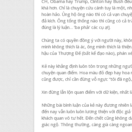
CH, Obama hay Trump, Clinton hay Bush đều 
khá hơn. Chỉ là chuyện cứu cánh tuy là một, 
hoàn hảo. Ủng hộ ông nào thì có cả vạn chuyệ
đả kích. Ông tổng thống nào thì cũng có cả t
đúng là lý luận… ‘ba phải’ các cụ ạ!].
Chúng ta có quyền đồng ý với người này, khô
mình không thích là ác, ông mình thích là thiệ
hậu của Thượng Đế (bất kể đạo nào), phán xét 
Kẻ này khẳng định luôn tôn trọng những người
chuyện quan điểm. Hoa màu đỏ đẹp hay hoa m
cũng được, chỉ cần đừng vỗ ngực “tôi đã ngộ,
Xin đừng lẫn lộn quan điểm với dữ kiện, nhất là
Những bài bình luận của kẻ này đương nhiên 
đến nay vẫn luôn luôn lương thiện với độc giả
khách quan vô tư hết. Đến chết cũng không dá
giác ngộ. Thông thường, càng già càng ngoan