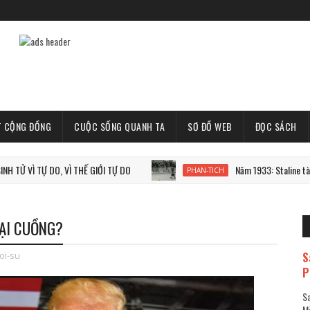
T CỘNG ĐỒNG
CUỘC SỐNG QUANH TA
SƠ ĐỒ WEB
ĐỌC SÁCH
Ự DO, VÌ THẾ GIỚI TỰ DO
Năm 1933: Staline tàn sát 7 tri
PHAN-TICH
ĐẠI CUỒNG?
S
oi-su
P
Sa
Mã