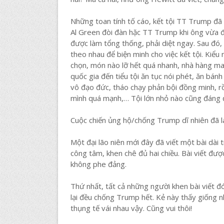
Những toan tính tố cáo, kết tội TT Trump đã t
Al Green đòi đàn hặc TT Trump khi ông vừa đ
được làm tổng thống, phải diệt ngay. Sau đó, 
theo nhau để biện minh cho việc kết tội. Kiểu
chọn, món nào lỡ hết quá nhanh, nhà hàng ma
quốc gia đến tiểu tội ăn tục nói phét, ăn bán
vô đạo đức, tháo chạy phản bội đồng minh, r
mình quá mạnh,… Tội lớn nhỏ nào cũng đáng đ
Cuộc chiến ủng hộ/chống Trump dĩ nhiên đã la
Một đại lão niên mới đây đã viết một bài dài t
công tâm, khen chê đủ hai chiều. Bài viết đượ
không phe đảng.
Thứ nhất, tất cả những người khen bài viết đ
lại đều chống Trump hết. Kẻ này thấy giống 
thụng tế vái nhau vậy. Cũng vui thôi!