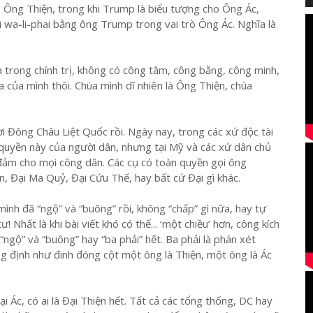
o Ông Thiện, trong khi Trump là biểu tượng cho Ông Ác,
i wa-li-phai bằng ông Trump trong vai trò Ông Ác. Nghĩa là
là trong chính trị, không có công tâm, công bằng, công minh,
 của mình thôi. Chúa mình dĩ nhiên là Ông Thiện, chúa
ời Đông Châu Liệt Quốc rồi. Ngày nay, trong các xứ độc tài
quyền này của người dân, nhưng tại Mỹ và các xứ dân chủ
 đảm cho mọi công dân. Các cụ có toàn quyền gọi ông
, Đại Ma Quỷ, Đại Cứu Thế, hay bất cứ Đại gì khác.
ình đã “ngộ” và “buông” rồi, không “chấp” gì nữa, hay tự
ư! Nhất là khi bài viết khó có thể... ‘một chiều’ hơn, công kích
“ngộ” và “buông” hay “ba phải” hết. Ba phải là phán xét
ng định như đinh đóng cột một ông là Thiện, một ông là Ác
ại Ác, có ai là Đại Thiện hết. Tất cả các tổng thống, DC hay