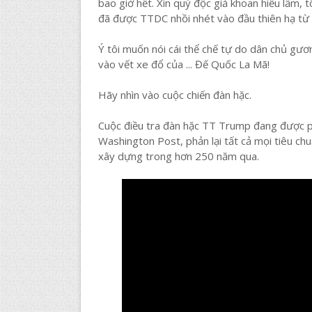
bao giờ hết. Xin quý độc giả khoan hiểu lầm, 
đã được TTDC nhồi nhét vào đầu thiên hạ từ
Ý tôi muốn nói cái thể chế tự do dân chủ gươn
vào vết xe đổ của ... Đế Quốc La Mã!
Hãy nhìn vào cuộc chiến đàn hặc.
Cuộc điều tra đàn hặc TT Trump đang được ph
Washington Post, phản lại tất cả mọi tiêu ch
xây dựng trong hơn 250 năm qua.