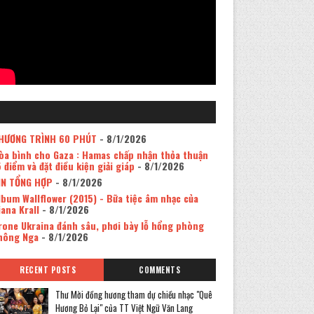
HƯƠNG TRÌNH 60 PHÚT
- 8/1/2026
òa bình cho Gaza : Hamas chấp nhận thỏa thuận
5 điểm và đặt điều kiện giải giáp
- 8/1/2026
IN TỔNG HỢP
- 8/1/2026
lbum Wallflower (2015) - Bữa tiệc âm nhạc của
iana Krall
- 8/1/2026
rone Ukraina đánh sâu, phơi bày lỗ hổng phòng
hông Nga
- 8/1/2026
RECENT POSTS
COMMENTS
Thư Mời đồng hương tham dự chiều nhạc "Quê
Hương Bỏ Lại" của TT Việt Ngữ Văn Lang