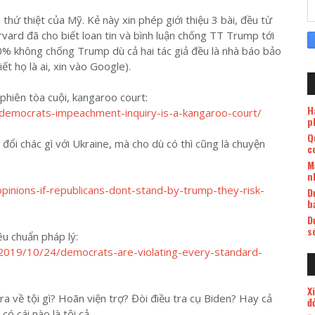
thứ thiệt của Mỹ. Kẻ này xin phép giới thiệu 3 bài, đều từ
ard đã cho biết loan tin và bình luận chống TT Trump tới
10% không chống Trump dù cả hai tác giả đều là nhà báo bảo
t họ là ai, xin vào Google).
phiên tòa cuội, kangaroo court:
H
democrats-impeachment-inquiry-is-a-kangaroo-court/
p
Q
i chác gì với Ukraine, mà cho dù có thì cũng là chuyện
c
M
n
inions-if-republicans-dont-stand-by-trump-they-risk-
D
b
D
s
êu chuẩn pháp lý:
2019/10/24/democrats-are-violating-every-standard-
X
a về tội gì? Hoãn viện trợ? Đòi điều tra cụ Biden? Hay cả
đ
ó cái nào là tội cả.