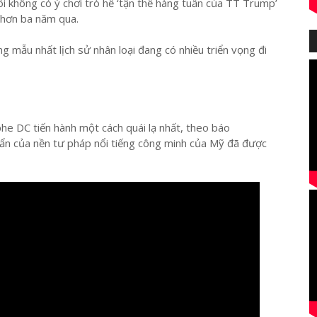
tôi không có ý chơi trò hề ‘tận thế hàng tuần của TT Trump’
 hơn ba năm qua.
g mẫu nhất lịch sử nhân loại đang có nhiều triển vọng đi
e DC tiến hành một cách quái lạ nhất, theo báo
uẩn của nền tư pháp nổi tiếng công minh của Mỹ đã được