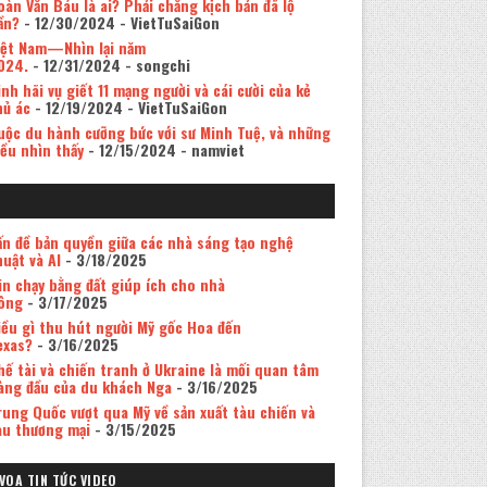
oàn Văn Báu là ai? Phải chăng kịch bản đã lộ
ần?
- 12/30/2024
- VietTuSaiGon
iệt Nam—Nhìn lại năm
024.
- 12/31/2024
- songchi
inh hãi vụ giết 11 mạng người và cái cười của kẻ
hủ ác
- 12/19/2024
- VietTuSaiGon
uộc du hành cưỡng bức với sư Minh Tuệ, và những
iều nhìn thấy
- 12/15/2024
- namviet
ấn đề bản quyền giữa các nhà sáng tạo nghệ
huật và AI
- 3/18/2025
in chạy bằng đất giúp ích cho nhà
ông
- 3/17/2025
iều gì thu hút người Mỹ gốc Hoa đến
exas?
- 3/16/2025
hế tài và chiến tranh ở Ukraine là mối quan tâm
àng đầu của du khách Nga
- 3/16/2025
rung Quốc vượt qua Mỹ về sản xuất tàu chiến và
àu thương mại
- 3/15/2025
VOA TIN TỨC VIDEO