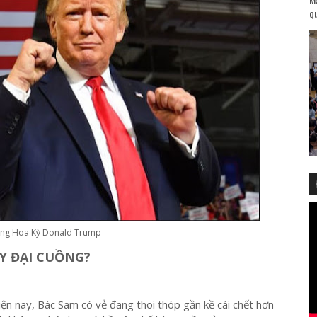
qu
ống Hoa Kỳ Donald Trump
AY ĐẠI CUỒNG?
ện nay, Bác Sam có vẻ đang thoi thóp gần kề cái chết hơn