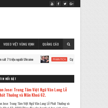
VIDEO VIỆT VÙNG VỊNH
QUẢNG CÁO
ệu người Ukraine
Cựu Thủ tướng Đức Schroeder và chiến tra
PHAN-TICH
TIN NỔI BẬT
an Jose: Trung Tâm Việt Ngữ Văn Lang Lễ
hát Thưởng và Mãn Khoá 62.
n Jose: Trung Tâm Việt Ngữ Văn Lang Lễ Phát Thưởng và
n Khoá 62. (VVV) Đông đảo phụ huynh và học sinh cùng