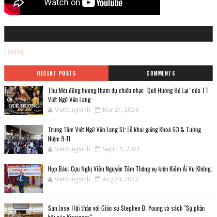
Loading...
RECENT POSTS
COMMENTS
Thư Mời đồng hương tham dự chiều nhạc "Quê Hương Bỏ Lại" của TT
Việt Ngữ Văn Lang
VietVungVinh
Mar 21, 2024
Trung Tâm Việt Ngữ Văn Lang SJ: Lễ khai giảng Khoá 63 & Tưởng
Niệm 9-11
VietVungVinh
Sept 11, 2023
Họp Báo: Cựu Nghị Viên Nguyễn Tâm Thắng vụ kiện Kiêm Ái Vu Khống.
VietVungVinh
Aug 23, 2023
San Jose: Hội thảo với Giáo sư Stephen B. Young và sách "Sự phản
bội của Kissinger"