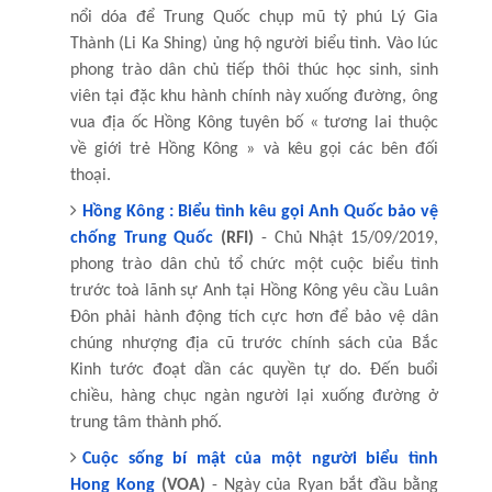
nổi dóa để Trung Quốc chụp mũ tỷ phú Lý Gia
Thành (Li Ka Shing) ủng hộ người biểu tình. Vào lúc
phong trào dân chủ tiếp thôi thúc học sinh, sinh
viên tại đặc khu hành chính này xuống đường, ông
vua địa ốc Hồng Kông tuyên bố « tương lai thuộc
về giới trẻ Hồng Kông » và kêu gọi các bên đối
thoại.
Hồng Kông : Biểu tình kêu gọi Anh Quốc bảo vệ
chống Trung Quốc
(RFI)
- Chủ Nhật 15/09/2019,
phong trào dân chủ tổ chức một cuộc biểu tình
trước toà lãnh sự Anh tại Hồng Kông yêu cầu Luân
Đôn phải hành động tích cực hơn để bảo vệ dân
chúng nhượng địa cũ trước chính sách của Bắc
Kinh tước đoạt dần các quyền tự do. Đến buổi
chiều, hàng chục ngàn người lại xuống đường ở
trung tâm thành phố.
Cuộc sống bí mật của một người biểu tình
Hong Kong
(VOA)
- Ngày của Ryan bắt đầu bằng