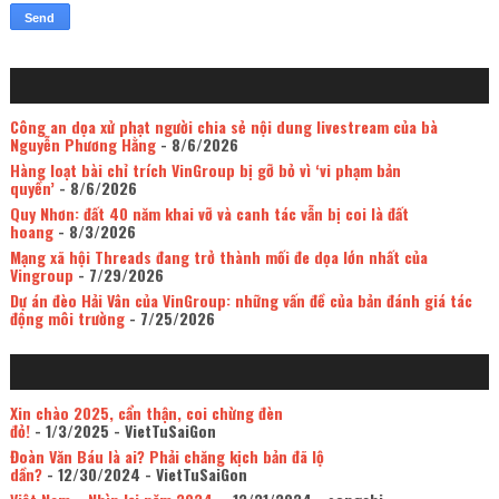
Công an dọa xử phạt người chia sẻ nội dung livestream của bà
Nguyễn Phương Hằng
- 8/6/2026
Hàng loạt bài chỉ trích VinGroup bị gỡ bỏ vì ‘vi phạm bản
quyền’
- 8/6/2026
Quy Nhơn: đất 40 năm khai vỡ và canh tác vẫn bị coi là đất
hoang
- 8/3/2026
Mạng xã hội Threads đang trở thành mối đe dọa lớn nhất của
Vingroup
- 7/29/2026
Dự án đèo Hải Vân của VinGroup: những vấn đề của bản đánh giá tác
động môi trường
- 7/25/2026
Xin chào 2025, cẩn thận, coi chừng đèn
đỏ!
- 1/3/2025
- VietTuSaiGon
Đoàn Văn Báu là ai? Phải chăng kịch bản đã lộ
dần?
- 12/30/2024
- VietTuSaiGon