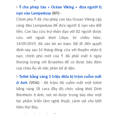
Ý cho phép tàu « Océan Viking » đưa người tị
nạn vào Lampedusa
(RFI)
-
Chính phủ Ý đã cho phép con tàu Ocean Viking cập
cảng đảo Lampedusa để đưa người tị nạn vào đất
liền. Con tàu cứu trợ nhân đạo với 82 người được
cứu vớt ngoài khơi Libya, từ chiều hôm,
14/09/2019, đã vào bờ an toàn. Để đi đến quyết
định này sau 14 tháng đóng cửa với thuyền nhân tị
nạn, chính phủ mới của Ý đã phải mất 6 ngày
thương lượng với Bruxelles để có được bảo đảm
của châu Âu về việc phân bổ di dân.
Toilet bằng vàng 5 triệu đôla bị trộm cuỗm mất
ở Anh
(VOA)
- Kẻ trộm đã cuỗm mất một toilet
bằng vàng 18 cara đầy đủ chức năng khỏi Dinh
Blenheim ở Anh, nơi nó được trưng bày như một
tác phẩm triển lãm nghệ thuật, cảnh sát cho biết
hôm thứ Bảy.