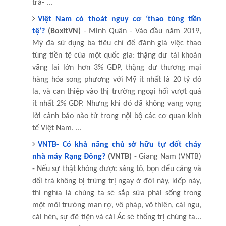
trả- ...
Việt Nam có thoát nguy cơ ‘thao túng tiền
tệ’?
(BoxitVN)
- Minh Quân - Vào đầu năm 2019,
Mỹ đã sử dụng ba tiêu chí để đánh giá việc thao
túng tiền tệ của một quốc gia: thặng dư tài khoản
vãng lai lớn hơn 3% GDP, thặng dư thương mại
hàng hóa song phương với Mỹ ít nhất là 20 tỷ đô
la, và can thiệp vào thị trường ngoại hối vượt quá
ít nhất 2% GDP. Nhưng khi đó đã không vang vọng
lời cảnh báo nào từ trong nội bộ các cơ quan kinh
tế Việt Nam. ...
VNTB- Có khả năng chủ sở hữu tự đốt cháy
nhà máy Rạng Đông?
(VNTB)
- Giang Nam (VNTB)
- Nếu sự thật không được sáng tỏ, bọn đểu cáng và
dối trá không bị trừng trị ngay ở đời này, kiếp này,
thì nghĩa là chúng ta sẽ sắp sửa phải sống trong
một môi trường man rợ, vô pháp, vô thiên, cái ngu,
cái hèn, sự đê tiện và cái Ác sẽ thống trị chúng ta...