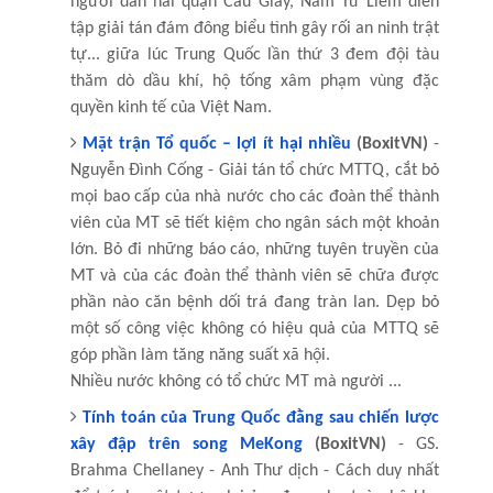
người dân hai quận Cầu Giấy, Nam Từ Liêm diễn
tập giải tán đám đông biểu tình gây rối an ninh trật
tự... giữa lúc Trung Quốc lần thứ 3 đem đội tàu
thăm dò dầu khí, hộ tống xâm phạm vùng đặc
quyền kinh tế của Việt Nam.
Mặt trận Tổ quốc – lợi ít hại nhiều
(BoxitVN)
-
Nguyễn Đình Cống - Giải tán tổ chức MTTQ, cắt bỏ
mọi bao cấp của nhà nước cho các đoàn thể thành
viên của MT sẽ tiết kiệm cho ngân sách một khoản
lớn. Bỏ đi những báo cáo, những tuyên truyền của
MT và của các đoàn thể thành viên sẽ chữa được
phần nào căn bệnh dối trá đang tràn lan. Dẹp bỏ
một số công việc không có hiệu quả của MTTQ sẽ
góp phần làm tăng năng suất xã hội.
Nhiều nước không có tổ chức MT mà người ...
Tính toán của Trung Quốc đằng sau chiến lược
xây đập trên song MeKong
(BoxitVN)
- GS.
Brahma Chellaney - Anh Thư dịch - Cách duy nhất