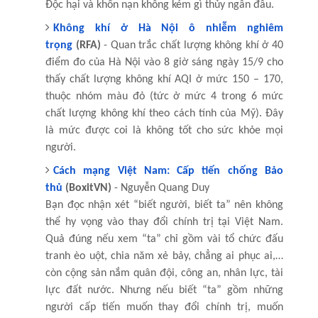
Độc hại và khốn nạn không kém gì thủy ngân đâu.
Không khí ở Hà Nội ô nhiễm nghiêm
trọng
(RFA)
- Quan trắc chất lượng không khí ở 40
điểm đo của Hà Nội vào 8 giờ sáng ngày 15/9 cho
thấy chất lượng không khí AQI ở mức 150 – 170,
thuộc nhóm màu đỏ (tức ở mức 4 trong 6 mức
chất lượng không khí theo cách tính của Mỹ). Đây
là mức được coi là không tốt cho sức khỏe mọi
người.
Cách mạng Việt Nam: Cấp tiến chống Bảo
thủ
(BoxitVN)
- Nguyễn Quang Duy
Bạn đọc nhận xét “biết người, biết ta” nên không
thể hy vọng vào thay đổi chính trị tại Việt Nam.
Quả đúng nếu xem “ta” chỉ gồm vài tổ chức đấu
tranh èo uột, chia năm xẻ bảy, chẳng ai phục ai,…
còn cộng sản nắm quân đội, công an, nhân lực, tài
lực đất nước. Nhưng nếu biết “ta” gồm những
người cấp tiến muốn thay đổi chính trị, muốn