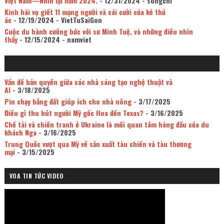
Việt Nam—Nhìn lại năm 2024.
- 12/31/2024
- songchi
Kinh hãi vụ giết 11 mạng người và cái cười của kẻ thủ
ác
- 12/19/2024
- VietTuSaiGon
Cuộc du hành cưỡng bức với sư Minh Tuệ, và những điều nhìn
thấy
- 12/15/2024
- namviet
Vấn đề bản quyền giữa các nhà sáng tạo nghệ thuật và
AI
- 3/18/2025
Pin chạy bằng đất giúp ích cho nhà nông
- 3/17/2025
Điều gì thu hút người Mỹ gốc Hoa đến Texas?
- 3/16/2025
Chế tài và chiến tranh ở Ukraine là mối quan tâm hàng đầu của du
khách Nga
- 3/16/2025
Trung Quốc vượt qua Mỹ về sản xuất tàu chiến và tàu thương
mại
- 3/15/2025
VOA TIN TỨC VIDEO