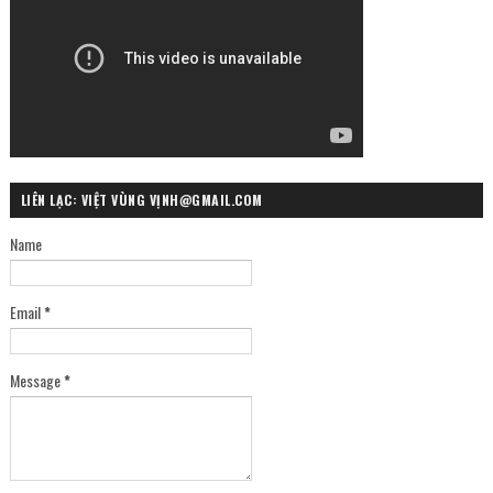
LIÊN LẠC: VIỆT VÙNG VỊNH@GMAIL.COM
Name
Email
*
Message
*