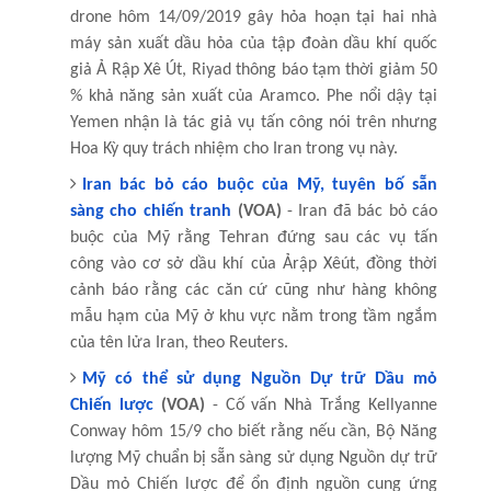
drone hôm 14/09/2019 gây hỏa hoạn tại hai nhà
máy sản xuất dầu hỏa của tập đoàn dầu khí quốc
giả Ả Rập Xê Út, Riyad thông báo tạm thời giảm 50
% khả năng sản xuất của Aramco. Phe nổi dậy tại
Yemen nhận là tác giả vụ tấn công nói trên nhưng
Hoa Kỳ quy trách nhiệm cho Iran trong vụ này.
Iran bác bỏ cáo buộc của Mỹ, tuyên bố sẵn
sàng cho chiến tranh
(VOA)
- Iran đã bác bỏ cáo
buộc của Mỹ rằng Tehran đứng sau các vụ tấn
công vào cơ sở dầu khí của Ảrập Xêút, đồng thời
cảnh báo rằng các căn cứ cũng như hàng không
mẫu hạm của Mỹ ở khu vực nằm trong tầm ngắm
của tên lửa Iran, theo Reuters.
Mỹ có thể sử dụng Nguồn Dự trữ Dầu mỏ
Chiến lược
(VOA)
- Cố vấn Nhà Trắng Kellyanne
Conway hôm 15/9 cho biết rằng nếu cần, Bộ Năng
lượng Mỹ chuẩn bị sẵn sàng sử dụng Nguồn dự trữ
Dầu mỏ Chiến lược để ổn định nguồn cung ứng