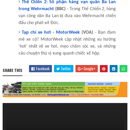
Thế Chiến 2: Số phận hàng vạn quân Ba Lan
trong Wehrmacht
(BBC)
- Trong Thế Chiến 2, hàng
vạn công dân Ba Lan bị đưa vào Wehrmacht chiến
đấu cho phát-xít Đức.
Tạp chí xe hơi - MotorWeek
(VOA)
- Bạn đam
mê xe cộ? MotorWeek cập nhật những xu hướng
'hot' nhất về xe hơi, mẹo chăm sóc xe, và những
câu chuyện thú vị xung quanh chiếc xế hộp.
Facebook
Twitter
Google+
SHARE THIS