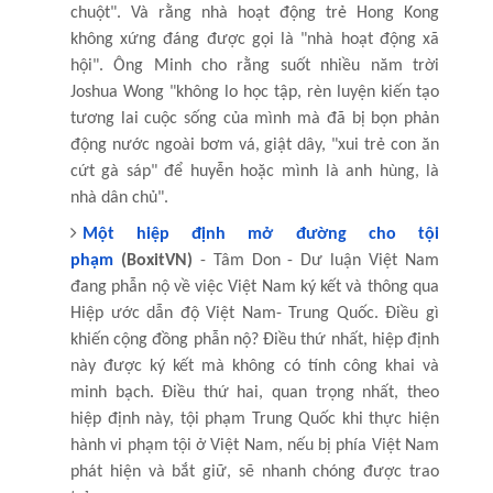
chuột". Và rằng nhà hoạt động trẻ Hong Kong
không xứng đáng được gọi là "nhà hoạt động xã
hội". Ông Minh cho rằng suốt nhiều năm trời
Joshua Wong "không lo học tập, rèn luyện kiến tạo
tương lai cuộc sống của mình mà đã bị bọn phản
động nước ngoài bơm vá, giật dây, "xui trẻ con ăn
cứt gà sáp" để huyễn hoặc mình là anh hùng, là
nhà dân chủ".
Một hiệp định mở đường cho tội
phạm
(BoxitVN)
- Tâm Don - Dư luận Việt Nam
đang phẫn nộ về việc Việt Nam ký kết và thông qua
Hiệp ước dẫn độ Việt Nam- Trung Quốc. Điều gì
khiến cộng đồng phẫn nộ? Điều thứ nhất, hiệp định
này được ký kết mà không có tính công khai và
minh bạch. Điều thứ hai, quan trọng nhất, theo
hiệp định này, tội phạm Trung Quốc khi thực hiện
hành vi phạm tội ở Việt Nam, nếu bị phía Việt Nam
phát hiện và bắt giữ, sẽ nhanh chóng được trao