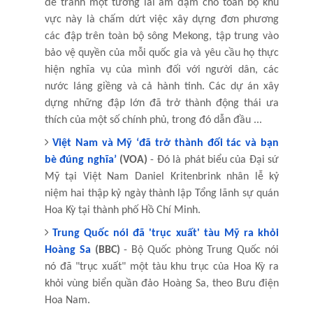
để tránh một tương lai ảm đạm cho toàn bộ khu
vực này là chấm dứt việc xây dựng đơn phương
các đập trên toàn bộ sông Mekong, tập trung vào
bảo vệ quyền của mỗi quốc gia và yêu cầu họ thực
hiện nghĩa vụ của mình đối với người dân, các
nước láng giềng và cả hành tinh. Các dự án xây
dựng những đập lớn đã trở thành động thái ưa
thích của một số chính phủ, trong đó dẫn đầu ...
Việt Nam và Mỹ ‘đã trở thành đối tác và bạn
bè đúng nghĩa’
(VOA)
- Đó là phát biểu của Đại sứ
Mỹ tại Việt Nam Daniel Kritenbrink nhân lễ kỷ
niệm hai thập kỷ ngày thành lập Tổng lãnh sự quán
Hoa Kỳ tại thành phố Hồ Chí Minh.
Trung Quốc nói đã 'trục xuất' tàu Mỹ ra khỏi
Hoàng Sa
(BBC)
- Bộ Quốc phòng Trung Quốc nói
nó đã "trục xuất" một tàu khu trục của Hoa Kỳ ra
khỏi vùng biển quần đảo Hoàng Sa, theo Bưu điện
Hoa Nam.