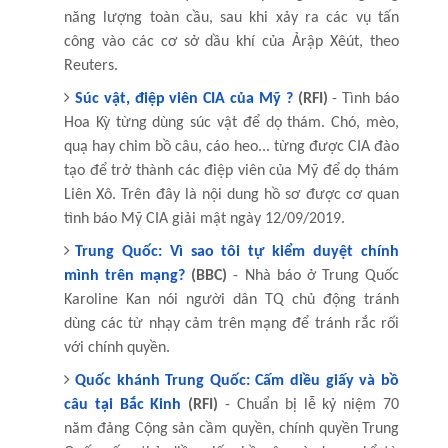
năng lượng toàn cầu, sau khi xảy ra các vụ tấn
công vào các cơ sở dầu khí của Ảrập Xêút, theo
Reuters.
Súc vật, điệp viên CIA của Mỹ ?
(RFI)
- Tình báo
Hoa Kỳ từng dùng súc vật để dọ thám. Chó, mèo,
quạ hay chim bồ câu, cáo heo... từng được CIA đào
tạo để trở thành các điệp viên của Mỹ để dọ thám
Liên Xô. Trên đây là nội dung hồ sơ được cơ quan
tình báo Mỹ CIA giải mật ngày 12/09/2019.
Trung Quốc: Vì sao tôi tự kiểm duyệt chính
mình trên mạng?
(BBC)
- Nhà báo ở Trung Quốc
Karoline Kan nói người dân TQ chủ động tránh
dùng các từ nhạy cảm trên mạng để tránh rắc rối
với chính quyền.
Quốc khánh Trung Quốc: Cấm diều giấy và bồ
câu tại Bắc Kinh
(RFI)
- Chuẩn bị lễ kỷ niệm 70
năm đảng Cộng sản cầm quyền, chính quyền Trung