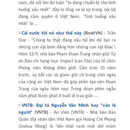
nam, đã nổi lên dư luận “ta đang chuẩn bị cho tình
huống xấu nhất” đầy lo lắng và lo sợ trong nội bộ
đảng cầm quyền ở Việt Nam. ‘Tình huống xấu
nhất’ là ...
Cái nước tôi nó như thế này
(BoxitVN)
- Trần
Duy - “Chúng ta thật đáng xấu hổ khi đã tạo ra
những con vật bình đẳng hơn những con vật khác”.
Hôm 12/9, nhà báo Phạm Đoan Trang nhận giải Tự
do Báo chí hạng mục Impact (Lan Tỏa) của tổ chức
Phóng viên Không Biên giới. Gần tròn 10 năm
trước, vụ bắt cóc và giam giữ cô trong chín ngày
của công an Việt Nam đã góp phần tạo nên Đoan
Trang của ngày hôm nay. Trong đoạn phim ngắn
năm phút được phát ở buổi lễ trao giải: ...
VNTB- Đại tá Nguyễn Văn Minh hay "văn là
người"
(VNTB)
- An Viên (VNTB) - Nhà báo Báo
Quân đội nhân dân Việt Nam gọi Hoàng Chi Phong
(Joshua Wong) là "tên nhãi ranh mặt dơi mõm