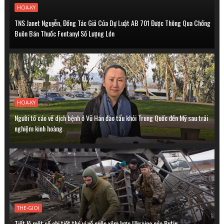
HOA-KY
TNS Janet Nguyễn, Đồng Tác Giả Của Dự Luật AB 701 Được Thông Qua Chống
Buôn Bán Thuốc Fentanyl Số Lượng Lớn
HOA-KY
Người tố cáo về dịch bệnh ở Vũ Hán đào tẩu khỏi Trung Quốc đến Mỹ sau trải
nghiệm kinh hoàng
THE-GIOI
Tiết lộ một số chi tiết thú vị về cuộc xâm lược Ukraine của Putin