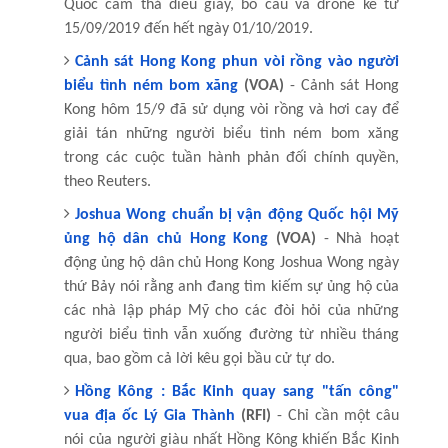
Quốc cấm thả diều giấy, bồ câu và drone kể từ
15/09/2019 đến hết ngày 01/10/2019.
Cảnh sát Hong Kong phun vòi rồng vào người
biểu tình ném bom xăng
(VOA)
- Cảnh sát Hong
Kong hôm 15/9 đã sử dụng vòi rồng và hơi cay để
giải tán những người biểu tình ném bom xăng
trong các cuộc tuần hành phản đối chính quyền,
theo Reuters.
Joshua Wong chuẩn bị vận động Quốc hội Mỹ
ủng hộ dân chủ Hong Kong
(VOA)
- Nhà hoạt
động ủng hộ dân chủ Hong Kong Joshua Wong ngày
thứ Bảy nói rằng anh đang tìm kiếm sự ủng hộ của
các nhà lập pháp Mỹ cho các đòi hỏi của những
người biểu tình vẫn xuống đường từ nhiều tháng
qua, bao gồm cả lời kêu gọi bầu cử tự do.
Hồng Kông : Bắc Kinh quay sang "tấn công"
vua địa ốc Lý Gia Thành
(RFI)
- Chỉ cần một câu
nói của người giàu nhất Hồng Kông khiến Bắc Kinh