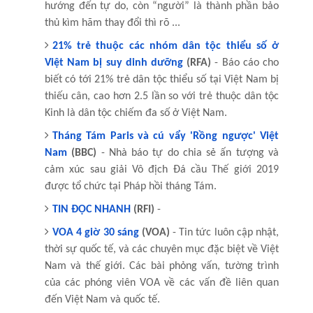
hướng đến tự do, còn “người” là thành phần bảo
thủ kìm hãm thay đổi thì rõ ...
21% trẻ thuộc các nhóm dân tộc thiểu số ở
Việt Nam bị suy dinh dưỡng
(RFA)
- Báo cáo cho
biết có tới 21% trẻ dân tộc thiểu số tại Việt Nam bị
thiếu cân, cao hơn 2.5 lần so với trẻ thuộc dân tộc
Kinh là dân tộc chiếm đa số ở Việt Nam.
Tháng Tám Paris và cú vẩy 'Rồng ngược' Việt
Nam
(BBC)
- Nhà báo tự do chia sẻ ấn tượng và
cảm xúc sau giải Vô địch Đá cầu Thế giới 2019
được tổ chức tại Pháp hồi tháng Tám.
TIN ĐỌC NHANH
(RFI)
-
VOA 4 giờ 30 sáng
(VOA)
- Tin tức luôn cập nhật,
thời sự quốc tế, và các chuyên mục đặc biệt về Việt
Nam và thế giới. Các bài phỏng vấn, tường trình
của các phóng viên VOA về các vấn đề liên quan
đến Việt Nam và quốc tế.