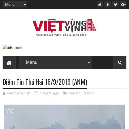
Điểm Tin Thứ Hai 16/9/2019 (ANM)
VietVungVinh
7 years ago
the-gioi
,
tin-tuc