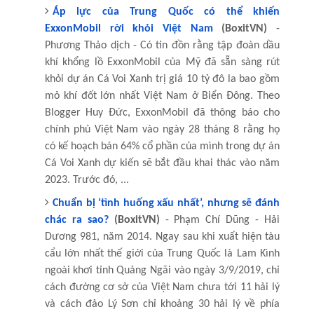
Áp lực của Trung Quốc có thể khiến
ExxonMobil rời khỏi Việt Nam
(BoxitVN)
-
Phương Thảo dịch - Có tin đồn rằng tập đoàn dầu
khí khổng lồ ExxonMobil của Mỹ đã sẵn sàng rút
khỏi dự án Cá Voi Xanh trị giá 10 tỷ đô la bao gồm
mỏ khí đốt lớn nhất Việt Nam ở Biển Đông. Theo
Blogger Huy Đức, ExxonMobil đã thông báo cho
chính phủ Việt Nam vào ngày 28 tháng 8 rằng họ
có kế hoạch bán 64% cổ phần của mình trong dự án
Cá Voi Xanh dự kiến sẽ bắt đầu khai thác vào năm
2023. Trước đó, ...
Chuẩn bị ‘tình huống xấu nhất’, nhưng sẽ đánh
chác ra sao?
(BoxitVN)
- Phạm Chí Dũng - Hải
Dương 981, năm 2014. Ngay sau khi xuất hiện tàu
cẩu lớn nhất thế giới của Trung Quốc là Lam Kình
ngoài khơi tỉnh Quảng Ngãi vào ngày 3/9/2019, chỉ
cách đường cơ sở của Việt Nam chưa tới 11 hải lý
và cách đảo Lý Sơn chỉ khoảng 30 hải lý về phía