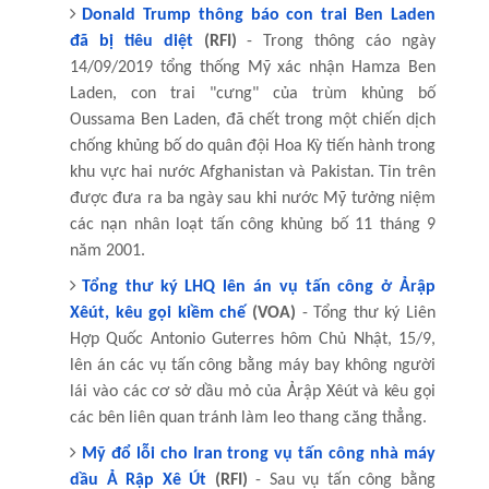
Donald Trump thông báo con trai Ben Laden
đã bị tiêu diệt
(RFI)
- Trong thông cáo ngày
14/09/2019 tổng thống Mỹ xác nhận Hamza Ben
Laden, con trai "cưng" của trùm khủng bố
Oussama Ben Laden, đã chết trong một chiến dịch
chống khủng bố do quân đội Hoa Kỳ tiến hành trong
khu vực hai nước Afghanistan và Pakistan. Tin trên
được đưa ra ba ngày sau khi nước Mỹ tưởng niệm
các nạn nhân loạt tấn công khủng bố 11 tháng 9
năm 2001.
Tổng thư ký LHQ lên án vụ tấn công ở Ảrập
Xêút, kêu gọi kiềm chế
(VOA)
- Tổng thư ký Liên
Hợp Quốc Antonio Guterres hôm Chủ Nhật, 15/9,
lên án các vụ tấn công bằng máy bay không người
lái vào các cơ sở dầu mỏ của Ảrập Xêút và kêu gọi
các bên liên quan tránh làm leo thang căng thẳng.
Mỹ đổ lỗi cho Iran trong vụ tấn công nhà máy
dầu Ả Rập Xê Út
(RFI)
- Sau vụ tấn công bằng