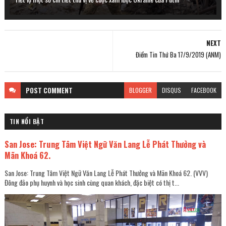
NEXT
Điểm Tin Thứ Ba 17/9/2019 (ANM)
POST
COMMENT
BLOGGER
DISQUS
FACEBOOK
TIN NỔI BẬT
San Jose: Trung Tâm Việt Ngữ Văn Lang Lễ Phát Thưởng và
Mãn Khoá 62.
San Jose: Trung Tâm Việt Ngữ Văn Lang Lễ Phát Thưởng và Mãn Khoá 62. (VVV)
Đông đảo phụ huynh và học sinh cùng quan khách, đặc biệt có thị t...