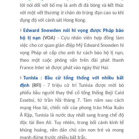
lời nói dối với bố mẹ là anh đi đá bóng và kết thúc
với một vết thương ở chân do trúng đạn cao su khi
đụng độ với cảnh sát Hong Kong.
Edward Snowden nói hi vọng được Pháp bảo
hộ tị nạn
(VOA)
- Cựu nhân viên hợp đồng làm
việc cho cơ quan gián điệp Mỹ Edward Snowden hi
vọng Pháp sẽ cấp cho anh tư cách bảo hộ tị nạn,
theo một cuộc phỏng vấn trên đài phát thanh
France Inter sẽ được phát vào ngày thứ Hai.
Tunisia : Bầu cử tổng thống với nhiều bất
định
(RFI)
- 7 triệu cử tri Tunisia được mời bỏ
phiếu bầu người thay thế cố tổng thống Beji Caid
Essebsi, từ trần hồi tháng 7. Tám năm sau cách
mạng Hoa lài, chiếc nôi của phong trào Mùa Xuân
Ả Rập, Tunisia là nước duy nhất sang trang chế độ
độc tài Ben Ali. Tuy nhiên, trong bối cảnh kinh tế
khủng hoảng, nền dân chủ còn non trẻ và mong
manh đứng trước nhiều bất trắc.