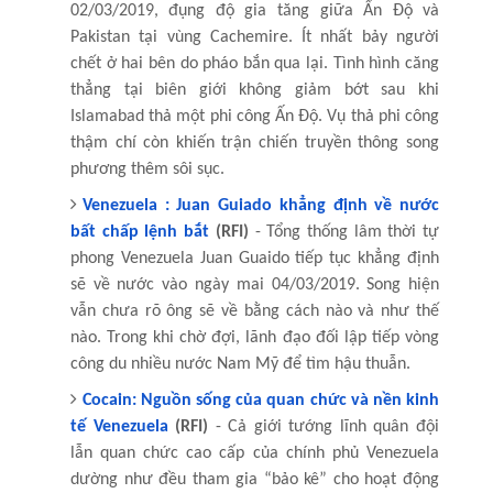
02/03/2019, đụng độ gia tăng giữa Ấn Độ và
Pakistan tại vùng Cachemire. Ít nhất bảy người
chết ở hai bên do pháo bắn qua lại. Tình hình căng
thẳng tại biên giới không giảm bớt sau khi
Islamabad thả một phi công Ấn Độ. Vụ thả phi công
thậm chí còn khiến trận chiến truyền thông song
phương thêm sôi sục.
Venezuela : Juan Guiado khẳng định về nước
bất chấp lệnh bắt
(RFI)
- Tổng thống lâm thời tự
phong Venezuela Juan Guaido tiếp tục khẳng định
sẽ về nước vào ngày mai 04/03/2019. Song hiện
vẫn chưa rõ ông sẽ về bằng cách nào và như thế
nào. Trong khi chờ đợi, lãnh đạo đối lập tiếp vòng
công du nhiều nước Nam Mỹ để tìm hậu thuẫn.
Cocain: Nguồn sống của quan chức và nền kinh
tế Venezuela
(RFI)
- Cả giới tướng lĩnh quân đội
lẫn quan chức cao cấp của chính phủ Venezuela
dường như đều tham gia “bảo kê” cho hoạt động