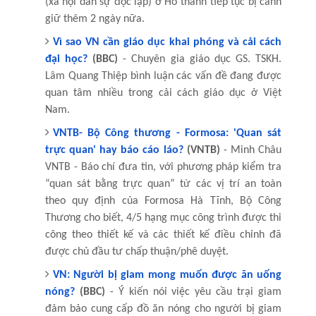
(xã hội dân sự độc lập) ở Hồ thành tiếp tục bị canh
giữ thêm 2 ngày nữa.
Vì sao VN cần giáo dục khai phóng và cải cách
đại học?
(BBC)
- Chuyên gia giáo dục GS. TSKH.
Lâm Quang Thiệp bình luận các vấn đề đang được
quan tâm nhiều trong cải cách giáo dục ở Việt
Nam.
VNTB- Bộ Công thương - Formosa: 'Quan sát
trực quan' hay báo cáo láo?
(VNTB)
- Minh Châu
VNTB - Báo chí đưa tin, với phương pháp kiểm tra
“quan sát bằng trực quan” từ các vị trí an toàn
theo quy định của Formosa Hà Tĩnh, Bộ Công
Thương cho biết, 4/5 hạng mục công trình được thi
công theo thiết kế và các thiết kế điều chỉnh đã
được chủ đầu tư chấp thuận/phê duyệt.
VN: Người bị giam mong muốn được ăn uống
nóng?
(BBC)
- Ý kiến nói việc yêu cầu trại giam
đảm bảo cung cấp đồ ăn nóng cho người bị giam