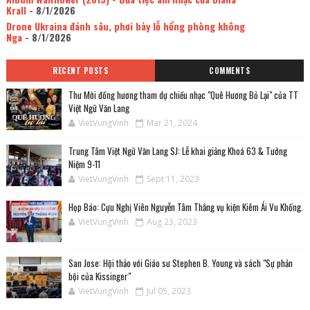
Krall
- 8/1/2026
Drone Ukraina đánh sâu, phơi bày lỗ hổng phòng không
Nga
- 8/1/2026
RECENT POSTS
COMMENTS
Thư Mời đồng hương tham dự chiều nhạc "Quê Hương Bỏ Lại" của TT
Việt Ngữ Văn Lang
VietVungVinh
Mar 21, 2024
Trung Tâm Việt Ngữ Văn Lang SJ: Lễ khai giảng Khoá 63 & Tưởng
Niệm 9-11
VietVungVinh
Sept 11, 2023
Họp Báo: Cựu Nghị Viên Nguyễn Tâm Thắng vụ kiện Kiêm Ái Vu Khống.
VietVungVinh
Aug 23, 2023
San Jose: Hội thảo với Giáo sư Stephen B. Young và sách "Sự phản
bội của Kissinger"
VietVungVinh
Jul 05, 2023