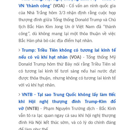
VN ‘thành công’
(VOA)
- Cố vấn an ninh quốc gia
của Nhà Trắng hôm 3/3 nhận định rằng cuộc họp
thượng đỉnh giữa Tổng thống Donald Trump và Chủ
tịch Bắc Hàn Kim Jong Un ở Việt Nam đã “thành
công”, dù không mang lại một thỏa thuận về việc
Bắc Hàn phá bỏ các địa điểm hạt nhân.
Trump: Triều Tiên không có tương lai kinh tế
nếu có vũ khí hạt nhân
(VOA)
- Tổng thống Mỹ
Donald Trump hôm thứ Bảy nói rằng Triều Tiên sẽ
có tương lai kinh tế tươi sáng nếu hai nước đạt
được thỏa thuận, nhưng không có tương lai kinh tế
với vũ khí hạt nhân.
VNTB - Tại sao Trung Quốc không lấy làm tiếc
khi Hội nghị thượng đỉnh Trump-Kim đổ
vỡ
(VNTB)
-
Phạm
Nguyên Trường dịch - Bắc Kinh
vẫn tỏ ra lạc quan ngay cả sau khi hội nghị thượng
đỉnh Hà Nội kết thúc sớm, và có lý do chính đáng
để làm như thế.