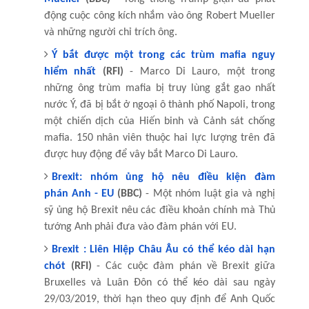
động cuộc công kích nhắm vào ông Robert Mueller
và những người chỉ trích ông.
Ý bắt được một trong các trùm mafia nguy
hiểm nhất
(RFI)
- Marco Di Lauro, một trong
những ông trùm mafia bị truy lùng gắt gao nhất
nước Ý, đã bị bắt ở ngoại ô thành phố Napoli, trong
một chiến dịch của Hiến binh và Cảnh sát chống
mafia. 150 nhân viên thuộc hai lực lượng trên đã
được huy động để vây bắt Marco Di Lauro.
Brexit: nhóm ủng hộ nêu điều kiện đàm
phán
Anh
- EU
(BBC)
- Một nhóm luật gia và nghị
sỹ ủng hộ Brexit nêu các điều khoản chính mà Thủ
tướng
Anh
phải đưa vào đàm phán với EU.
Brexit : Liên Hiệp Châu Âu có thể kéo dài hạn
chót
(RFI)
- Các cuộc đàm phán về Brexit giữa
Bruxelles và Luân Đôn có thể kéo dài sau ngày
29/03/2019, thời hạn theo quy định để
Anh
Quốc