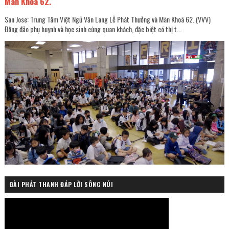
Mãn Khoá 62.
San Jose: Trung Tâm Việt Ngữ Văn Lang Lễ Phát Thưởng và Mãn Khoá 62. (VVV)
Đông đảo phụ huynh và học sinh cùng quan khách, đặc biệt có thị t...
ĐÀI PHÁT THANH ĐÁP LỜI SÔNG NÚI