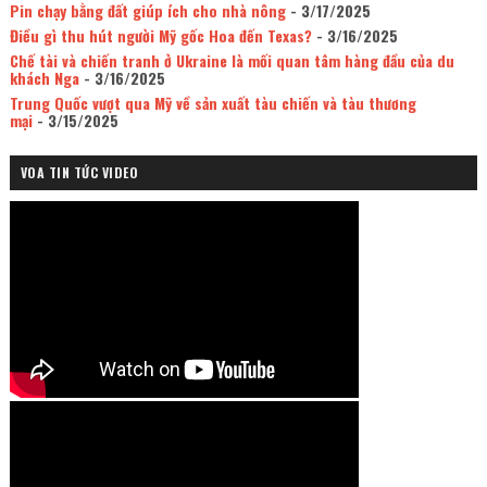
Pin chạy bằng đất giúp ích cho nhà nông
- 3/17/2025
Điều gì thu hút người Mỹ gốc Hoa đến Texas?
- 3/16/2025
Chế tài và chiến tranh ở Ukraine là mối quan tâm hàng đầu của du
khách Nga
- 3/16/2025
Trung Quốc vượt qua Mỹ về sản xuất tàu chiến và tàu thương
mại
- 3/15/2025
VOA TIN TỨC VIDEO