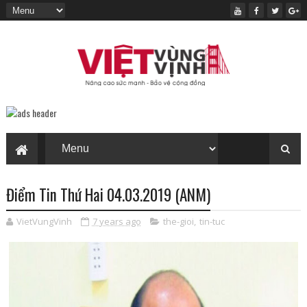
Điểm Tin Thứ Hai 04.03.2019 (ANM)
VietVungVinh
7 years ago
the-gioi
,
tin-tuc