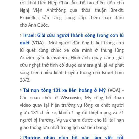
rời khỏi Liên Hiệp Châu Âu. Để tạo điều kiện cho
Nghị Viện
Anh
thông qua thỏa thuận Brexit,
Bruxelles sẵn sàng cung cấp thêm bảo đảm
cho
Anh
Quốc.
Israel: Giải cứu người thành công trong cơn lũ
quét
(VOA)
- Một người đàn ông bị kẹt trong cơn
lũ quét cùng chiếc xe của mình ở thung lũng
Arazim gần Jerusalem. Hình
ảnh
quay cảnh giải
cứu nghẹt thở tình cờ được camera ghi lại và phát
sóng trên nhiều kênh truyền thông của Israel hôm
28/2.
Tai nạn tông 131 xe liên hoàng ở Mỹ
(VOA)
-
Các quan chức ở Wisconsin, Mỹ công bố đoạn
video quay lại hiện trường vụ tông xe chết người
giữa 131 chiếc xe, khiến 1 người thiệt mạng và 71
người bị thương. Vụ va chạm được cho là ‘tai nạn
giao thông lớn nhất trong lịch sử tiểu bang.’
Phương pháp giúp bộ não làm việc tốt