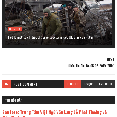
THE-GIOI
Tiết lộ một số chi tiết thú vị về cuộc xâm lược Ukraine của Putin
NEXT
Điểm Tin Thứ Ba 05.03.2019 (ANM)
POST
COMMENT
BLOGGER
DISQUS
FACEBOOK
TIN NỔI BẬT
San Jose: Trung Tâm Việt Ngữ Văn Lang Lễ Phát Thưởng và