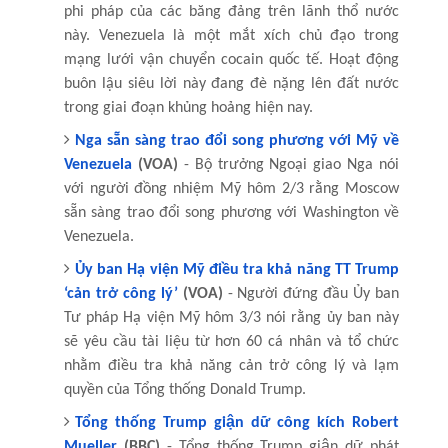
phi pháp của các băng đảng trên lãnh thổ nước
này. Venezuela là một mắt xích chủ đạo trong
mạng lưới vận chuyển cocain quốc tế. Hoạt động
buôn lậu siêu lời này đang đè nặng lên đất nước
trong giai đoạn khủng hoảng hiện nay.
Nga sẵn sàng trao đổi song phương với Mỹ về
Venezuela
(VOA)
- Bộ trưởng Ngoại giao Nga nói
với người đồng nhiệm Mỹ hôm 2/3 rằng Moscow
sẵn sàng trao đổi song phương với Washington về
Venezuela.
Ủy ban Hạ viện Mỹ điều tra khả năng TT Trump
‘cản trở công lý’
(VOA)
- Người đứng đầu Ủy ban
Tư pháp Hạ viện Mỹ hôm 3/3 nói rằng ủy ban này
sẽ yêu cầu tài liệu từ hơn 60 cá nhân và tổ chức
nhằm điều tra khả năng cản trở công lý và lạm
quyền của Tổng thống Donald Trump.
Tổng thống Trump giận dữ công kích Robert
Mueller
(BBC)
- Tổng thống Trump giận dữ phát