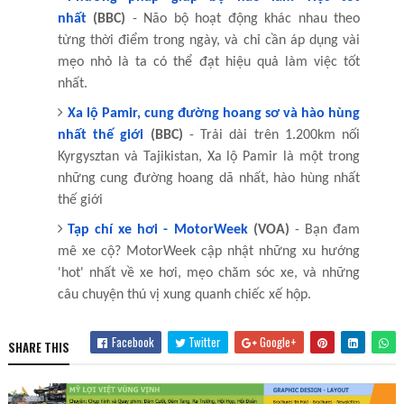
nhất
(BBC)
- Não bộ hoạt động khác nhau theo
từng thời điểm trong ngày, và chỉ cần áp dụng vài
mẹo nhỏ là ta có thể đạt hiệu quả làm việc tốt
nhất.
Xa lộ Pamir, cung đường hoang sơ và hào hùng
nhất thế giới
(BBC)
- Trải dài trên 1.200km nối
Kyrgysztan và Tajikistan, Xa lộ Pamir là một trong
những cung đường hoang dã nhất, hào hùng nhất
thế giới
Tạp chí xe hơi - MotorWeek
(VOA)
- Bạn đam
mê xe cộ? MotorWeek cập nhật những xu hướng
'hot' nhất về xe hơi, mẹo chăm sóc xe, và những
câu chuyện thú vị xung quanh chiếc xế hộp.
Facebook
Twitter
Google+
SHARE THIS