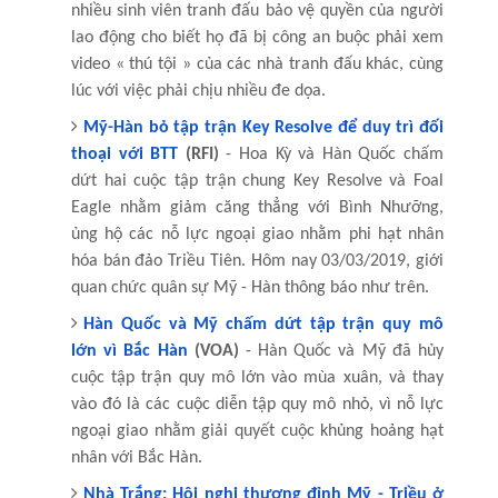
nhiều sinh viên tranh đấu bảo vệ quyền của người
lao động cho biết họ đã bị công an buộc phải xem
video « thú tội » của các nhà tranh đấu khác, cùng
lúc với việc phải chịu nhiều đe dọa.
Mỹ-Hàn bỏ tập trận Key Resolve để duy trì đối
thoại với BTT
(RFI)
- Hoa Kỳ và Hàn Quốc chấm
dứt hai cuộc tập trận chung Key Resolve và Foal
Eagle nhằm giảm căng thẳng với Bình Nhưỡng,
ủng hộ các nỗ lực ngoại giao nhằm phi hạt nhân
hóa bán đảo Triều Tiên. Hôm nay 03/03/2019, giới
quan chức quân sự Mỹ - Hàn thông báo như trên.
Hàn Quốc và Mỹ chấm dứt tập trận quy mô
lớn vì Bắc Hàn
(VOA)
- Hàn Quốc và Mỹ đã hủy
cuộc tập trận quy mô lớn vào mùa xuân, và thay
vào đó là các cuộc diễn tập quy mô nhỏ, vì nỗ lực
ngoại giao nhằm giải quyết cuộc khủng hoảng hạt
nhân với Bắc Hàn.
Nhà Trắng: Hội nghị thượng đỉnh Mỹ - Triều ở