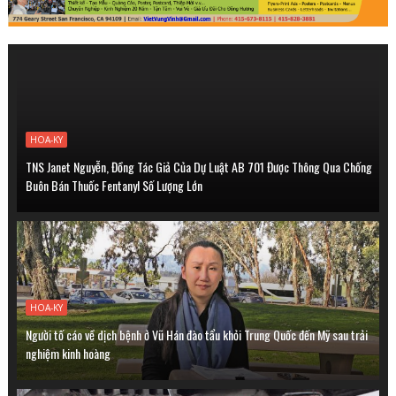
HOA-KY
TNS Janet Nguyễn, Đồng Tác Giả Của Dự Luật AB 701 Được Thông Qua Chống
Buôn Bán Thuốc Fentanyl Số Lượng Lớn
HOA-KY
Người tố cáo về dịch bệnh ở Vũ Hán đào tẩu khỏi Trung Quốc đến Mỹ sau trải
nghiệm kinh hoàng