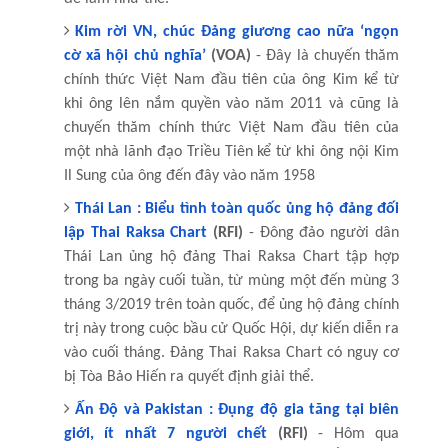
Kim rời VN, chúc Đảng giương cao nữa ‘ngọn
cờ xã hội chủ nghĩa’
(VOA)
- Đây là chuyến thăm
chính thức Việt Nam đầu tiên của ông Kim kể từ
khi ông lên nắm quyền vào năm 2011 và cũng là
chuyến thăm chính thức Việt Nam đầu tiên của
một nhà lãnh đạo Triều Tiên kể từ khi ông nội Kim
Il Sung của ông đến đây vào năm 1958
Thái Lan : Biểu tình toàn quốc ủng hộ đảng đối
lập Thai Raksa Chart
(RFI)
- Đông đảo người dân
Thái Lan ủng hộ đảng Thai Raksa Chart tập hợp
trong ba ngày cuối tuần, từ mùng một đến mùng 3
tháng 3/2019 trên toàn quốc, để ủng hộ đảng chính
trị này trong cuộc bầu cử Quốc Hội, dự kiến diễn ra
vào cuối tháng. Đảng Thai Raksa Chart có nguy cơ
bị Tòa Bảo Hiến ra quyết định giải thể.
Ấn Độ và Pakistan : Đụng độ gia tăng tại biên
giới, ít nhất 7 người chết
(RFI)
- Hôm qua