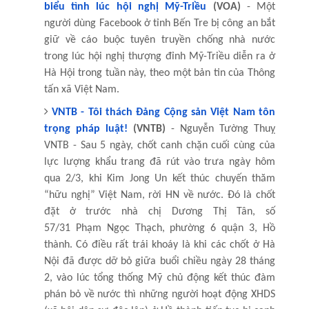
biểu tình lúc hội nghị Mỹ-Triều
(VOA)
- Một
người dùng Facebook ở tỉnh Bến Tre bị công an bắt
giữ về cáo buộc tuyên truyền chống nhà nước
trong lúc hội nghị thượng đỉnh Mỹ-Triều diễn ra ở
Hà Hội trong tuần này, theo một bản tin của Thông
tấn xã Việt Nam.
VNTB - Tôi thách Đảng Cộng sản Việt Nam tôn
trọng pháp luật!
(VNTB)
- Nguyễn Tường Thuỵ
VNTB - Sau 5 ngày, chốt canh chặn cuối cùng của
lực lượng khẩu trang đã rút vào trưa ngày hôm
qua 2/3, khi Kim Jong Un kết thúc chuyến thăm
“hữu nghị” Việt Nam, rời HN về nước. Đó là chốt
đặt ở trước nhà chị Dương Thị Tân, số
57/31
Phạm
Ngọc Thạch, phường 6 quận 3, Hồ
thành. Có điều rất trái khoáy là khi các chốt ở Hà
Nội đã được dỡ bỏ giữa buổi chiều ngày 28 tháng
2, vào lúc tổng thống Mỹ chủ động kết thúc đàm
phán bỏ về nước thì những người hoạt động XHDS