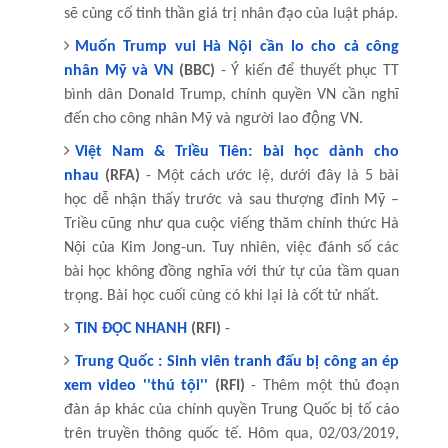
sẽ củng cố tinh thần giá trị nhân đạo của luật pháp.
Muốn Trump vui Hà Nội cần lo cho cả công
nhân Mỹ và VN
(BBC)
- Ý kiến để thuyết phục TT
bình dân Donald Trump, chính quyền VN cần nghĩ
đến cho công nhân Mỹ và người lao động VN.
Việt Nam & Triều Tiên: bài học dành cho
nhau
(RFA)
- Một cách ước lệ, dưới đây là 5 bài
học dễ nhận thấy trước và sau thượng đỉnh Mỹ –
Triều cũng như qua cuộc viếng thăm chính thức Hà
Nội của Kim Jong-un. Tuy nhiên, việc đ
ánh
số các
bài học không đồng nghĩa với thứ tự của tầm quan
trọng. Bài học cuối cùng có khi lại là cốt tử nhất.
TIN ĐỌC NHANH
(RFI)
-
Trung Quốc : Sinh viên tranh đấu bị công an ép
xem video ''thú tội''
(RFI)
- Thêm một thủ đoạn
đàn áp khác của chính quyền Trung Quốc bị tố cáo
trên truyền thông quốc tế. Hôm qua, 02/03/2019,