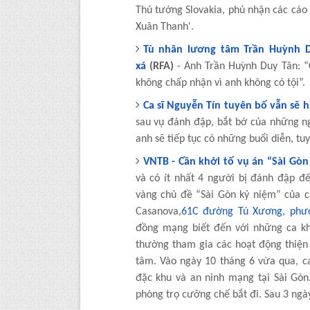
Thủ tướng Slovakia, phủ nhận các cáo 
Xuân Thanh'.
Tù nhân lương tâm Trần Huỳnh D
xá
(RFA)
- Anh Trần Huỳnh Duy Tân: “
không chấp nhận vì anh không có tội”.
Ca sĩ Nguyễn Tín tuyên bố vẫn sẽ h
sau vụ đánh đập, bắt bớ của những n
anh sẽ tiếp tục có những buổi diễn, tu
VNTB - Cần khởi tố vụ án “Sài Gòn
và có ít nhất 4 người bị đánh đập 
vàng chủ đề “Sài Gòn kỷ niệm” của ca
Casanova,
61C đường Tú Xương, phườ
đồng mạng biết đến với những ca kh
thường tham gia các hoạt động thiện
tâm. Vào ngày 10 tháng 6 vừa qua, ca
đặc khu và an ninh mạng tại Sài Gòn
phòng trọ cưỡng chế bắt đi. Sau 3 ngà