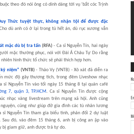
buộc theo đó nói ông có dính dáng tới vụ 'bắt cóc Trịnh
uy Thức tuyệt thực, không nhận tội để được đặc
Cho dù anh có ở lại trong tù hết án, dù rục xương vẫn
át mặc dù bị tra tấn
(RFA)
- Ca sĩ Nguyễn Tín, hai ngày
gười mặc thường phục, nói với Đài Á Châu Tự Do rằng
y nhiên hình thức tổ chức sẽ phải thích hợp hơn.
 kỷ niệm”
(VNTB)
- Thảo Vy (VNTB) - Xô xát đã diễn ra
đến mức độ gây thương tích, trong đêm Liveshow nhạc
N
 sĩ Nguyễn Tín vào tối ngày 15 tháng 8 tại quán café
ng 7, quận 3, TP.HCM
. Ca sĩ Nguyễn Tín được cộng
E
úc nhạc vàng livestream trên mạng xã hội. Anh cũng
 nguyện, cũng như giúp đỡ gia đình các tù nhân lương
 sĩ Nguyễn Tín tham gia biểu tình, phản đối 2 dự luật
M
. Sau đó, vào đêm 15 tháng 6, anh bị công an ập vào
y bị giam giữ, anh được trả tự do.