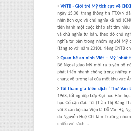
VNTB - Giới trẻ Mỹ tích cực về CNX
ngày 15.08, trang thông tin TTXVN đã 
nhìn tích cực về chủ nghĩa xã hội (CNX
tiến hành một cuộc khảo sát tìm hiểu
và chủ nghĩa tư bản, theo đó chủ ng
nghĩa tư bản trong nhóm người Mỹ c
(tăng so với năm 2010), riêng CNTB c
Quan hệ an ninh Việt – Mỹ ‘phát 
Bộ Ngoại giao Mỹ mới ra tuyên bố n
phát triển nhanh chóng trong những 
chung về tương lai của một khu vực Ấ
Tôi tham gia biên dịch “Thơ Văn 
1968, tốt nghiệp Lớp Đại học Hán học,
học Cổ cận đại. Tôi (Trần Thị Băng 
với 3 cán bộ của Viện là Đỗ Văn Hỷ, N
do Nguyễn Huệ Chi làm Trưởng nhóm. 
chiếu với sách ...