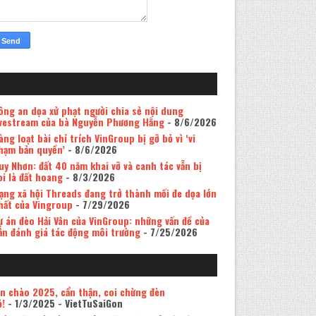
ông an dọa xử phạt người chia sẻ nội dung
ivestream của bà Nguyễn Phương Hằng
- 8/6/2026
àng loạt bài chỉ trích VinGroup bị gỡ bỏ vì ‘vi
hạm bản quyền’
- 8/6/2026
uy Nhơn: đất 40 năm khai vỡ và canh tác vẫn bị
oi là đất hoang
- 8/3/2026
ạng xã hội Threads đang trở thành mối đe dọa lớn
hất của Vingroup
- 7/29/2026
ự án đèo Hải Vân của VinGroup: những vấn đề của
ản đánh giá tác động môi trường
- 7/25/2026
in chào 2025, cẩn thận, coi chừng đèn
ỏ!
- 1/3/2025
- VietTuSaiGon