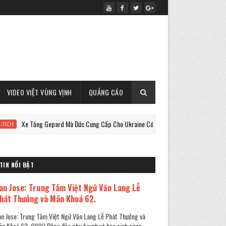
VIDEO VIỆT VÙNG VỊNH
QUẢNG CÁO
 Tăng Gepard Mà Đức Cung Cấp Cho Ukraine Có Thể Làm Được Điều Này !
TIN NỔI BẬT
an Jose: Trung Tâm Việt Ngữ Văn Lang Lễ
hát Thưởng và Mãn Khoá 62.
n Jose: Trung Tâm Việt Ngữ Văn Lang Lễ Phát Thưởng và
n Khoá 62. (VVV) Đông đảo phụ huynh và học sinh cùng