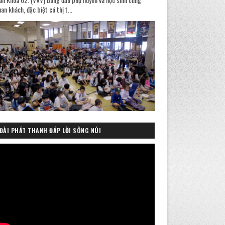
an khách, đặc biệt có thị t...
ĐÀI PHÁT THANH ĐÁP LỜI SÔNG NÚI