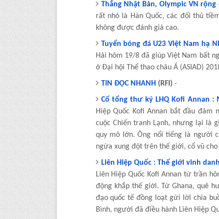
Thắng Nhật Bản, Olympic VN rộng 
rất nhỏ là Hàn Quốc, các đối thủ tiề
không được đánh giá cao.
Tuyển bóng đá U23 Việt Nam hạ N
Hải hôm 19/8 đã giúp Việt Nam bất ng
ở Đại hội Thể thao châu Á (ASIAD) 2018
TIN ĐỌC NHANH
(RFI)
-
Cố tổng thư ký LHQ Kofi Annan :
Hiệp Quốc Kofi Annan bắt đầu đảm n
cuộc Chiến tranh Lạnh, nhưng lại là g
quy mô lớn. Ông nổi tiếng là người c
ngừa xung đột trên thế giới, cổ vũ cho
Liên Hiệp Quốc : Thế giới vinh dan
Liên Hiệp Quốc Kofi Annan từ trần hôm
động khắp thế giới. Từ Ghana, quê h
đạo quốc tế đồng loạt gửi lời chia 
Bình, người đã điều hành Liên Hiệp Q