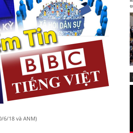
qu
0/6/18 và ANM)