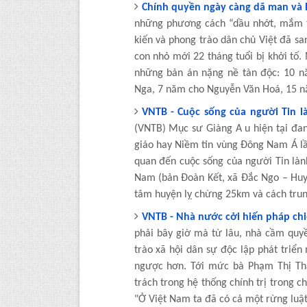
Chính quyền ngày càng dã man và
những phương cách “dầu nhớt, mắm t
kiến và phong trào dân chủ Việt đã sa
con nhỏ mới 22 tháng tuổi bị khởi tố
những bản án nặng nề tàn độc: 10 
Nga, 7 năm cho Nguyễn Văn Hoá, 15 n
VNTB - Cuộc sống của người Tin 
(VNTB) Mục sư Giàng A u hiện tại đang
giáo hay Niềm tin vùng Đông Nam Á lần
quan đến cuộc sống của người Tin làn
Nam (bản Đoàn Kết, xã Đắc Ngo – Huy
tâm huyện lỵ chừng 25km và cách trun
VNTB - Nhà nước cởi hiến pháp chi
phải bây giờ mà từ lâu, nhà cầm quy
trào xã hội dân sự độc lập phát triển
ngược hơn. Tới mức bà Phạm Thị Tha
trách trong hệ thống chính trị trong c
"Ở Việt Nam ta đã có cả một rừng luật 