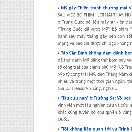
Mỹ gây Chiến tranh thương mại vì
SAU VIỆC BỘ PHIM “LỢI HẠI THAY, NƯ
ở Trung Quốc nổi lên mấy sự kiện đá
“Trung Quốc đã vượt Mỹ”, bộ phim “L
hành sau mấy tháng gây nên cơn sốt 
mạng và báo chí được chỉ đạo không n
Tập Cận Bình không dám đánh bo
đã thử đánh Mỹ bằng thứ bom này và
số công trái của chính phủ Mỹ (US Tre
$96 tỷ công trái Mỹ, đến Tháng Năm ch
nhiều và trong một thời gian ngắn, th
Giá US Treasury xuống, nghĩa ...
‘Tàu cứu nạn’ ở Trường Sa: Vỏ bọc
vĩnh viễn một tàu nghiên cứu và cứu n
khác cũng tuyên bố chủ quyền ở vùng 
Quốc.
'Tôi không liên quan tới vụ Trịnh