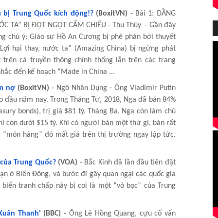
 bị Trung Quốc kích động!?
(BoxitVN)
- Bài 1: ĐẰNG
ỚC TA” BỊ ĐỘT NGỘT CẤM CHIẾU - Thu Thủy - Gần đây
ng chú ý: Giáo sư Hồ An Cương bị phê phán bởi thuyết
ợi hại thay, nước ta” (Amazing China) bị ngừng phát
trên cả truyền thông chính thống lẫn trên các trang
hắc đến kế hoạch “Made in China ...
m nợ
(BoxitVN)
- Ngô Nhân Dụng - Ông Vladimir Putin
o đầu năm nay. Trong Tháng Tư, 2018, Nga đã bán 84%
asury bonds), trị giá $81 tỷ. Tháng Ba, Nga còn làm chủ
ỉ còn dưới $15 tỷ. Khi có người bán một thứ gì, bán rất
ì “món hàng” đó mất giá trên thị trường ngay lập tức.
 của Trung Quốc?
(VOA)
- Bắc Kinh đã lần đầu tiên đặt
ạn ở Biển Đông, và bước đi gây quan ngại các quốc gia
biển tranh chấp này bị coi là một “vỏ bọc” của Trung
 Xuân Thanh'
(BBC)
- Ông Lê Hồng Quang, cựu cố vấn