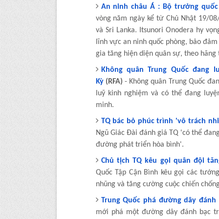
An ninh châu Á : Bộ trưởng quốc
vòng năm ngày kể từ Chủ Nhật 19/08
và Sri Lanka. Itsunori Onodera hy vọ
lĩnh vực an ninh quốc phòng, bảo đảm
gia tăng hiện diện quân sự, theo hãng 
Không quân Trung Quốc đang lu
Kỳ
(RFA)
- Không quân Trung Quốc đa
luỹ kinh nghiệm và có thể đang luy
minh.
TQ bác bỏ phúc trình 'vô trách nh
Ngũ Giác Đài đánh giá TQ 'có thể đang
đường phát triển hòa bình'.
Chủ tịch TQ kêu gọi quân đội t
Quốc Tập Cận Bình kêu gọi các tướng
nhũng và tăng cường cuộc chiến chống
Trung Quốc phá đường dây đánh 
mới phá một đường dây đánh bạc trê