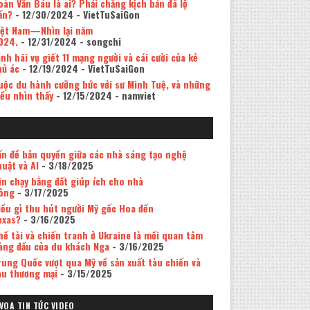
oàn Văn Báu là ai? Phải chăng kịch bản đã lộ
ần?
- 12/30/2024
- VietTuSaiGon
iệt Nam—Nhìn lại năm
024.
- 12/31/2024
- songchi
inh hãi vụ giết 11 mạng người và cái cười của kẻ
hủ ác
- 12/19/2024
- VietTuSaiGon
uộc du hành cưỡng bức với sư Minh Tuệ, và những
iều nhìn thấy
- 12/15/2024
- namviet
ấn đề bản quyền giữa các nhà sáng tạo nghệ
huật và AI
- 3/18/2025
in chạy bằng đất giúp ích cho nhà
ông
- 3/17/2025
iều gì thu hút người Mỹ gốc Hoa đến
exas?
- 3/16/2025
hế tài và chiến tranh ở Ukraine là mối quan tâm
àng đầu của du khách Nga
- 3/16/2025
rung Quốc vượt qua Mỹ về sản xuất tàu chiến và
àu thương mại
- 3/15/2025
VOA TIN TỨC VIDEO