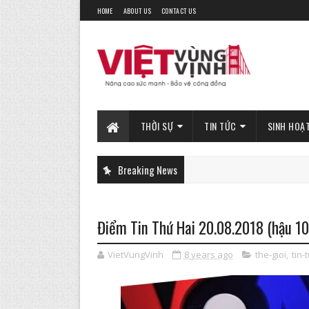
HOME
ABOUT US
CONTACT US
THỜI SỰ
TIN TỨC
SINH HOẠ
Breaking News
Điểm Tin Thứ Hai 20.08.2018 (hậu 1
VietVungVinh
8 years ago
the-gioi
,
tin-