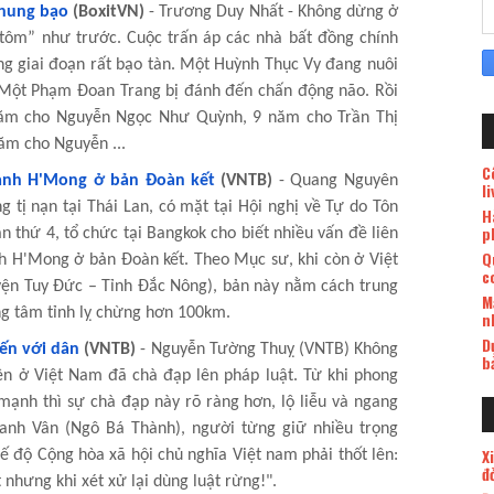
 hung bạo
(BoxitVN)
- Trương Duy Nhất - Không dừng ở
ôm” như trước. Cuộc trấn áp các nhà bất đồng chính
ng giai đoạn rất bạo tàn. Một Huỳnh Thục Vy đang nuôi
. Một Phạm Đoan Trang bị đánh đến chấn động não. Rồi
năm cho Nguyễn Ngọc Như Quỳnh, 9 năm cho Trần Thị
ăm cho Nguyễn ...
C
lành H'Mong ở bản Đoàn kết
(VNTB)
- Quang Nguyên
l
 tị nạn tại Thái Lan, có mặt tại Hội nghị về Tự do Tôn
H
p
 thứ 4, tổ chức tại Bangkok cho biết nhiều vấn đề liên
Q
h H'Mong ở bản Đoàn kết. Theo Mục sư, khi còn ở Việt
c
ện Tuy Đức – Tỉnh Đắc Nông), bản này nằm cách trung
M
g tâm tỉnh lỵ chừng hơn 100km.
n
D
ến với dân
(VNTB)
- Nguyễn Tường Thuỵ (VNTB) Không
b
ền ở Việt Nam đã chà đạp lên pháp luật. Từ khi phong
 mạnh thì sự chà đạp này rõ ràng hơn, lộ liễu và ngang
nh Vân (Ngô Bá Thành), người từng giữ nhiều trọng
X
hế độ Cộng hòa xã hội chủ nghĩa Việt nam phải thốt lên:
đ
nhưng khi xét xử lại dùng luật rừng!".