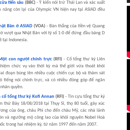
cửa tiến sâu
(BBC)
- Ý kiến nói trừ Thái Lan và xác suất
m năng còn lại của Olympic VN hiện nay tại ASIAD đều
hật Bản ở ASIAD
(VOA)
- Bàn thắng của tiền vệ Quang
ờ vượt qua Nhật Bản với tỷ số 1-0 để đứng đầu bảng D
 tại Indonesia.
 Một con người chính trực
(RFI)
- Cố tổng thư ký Liên
hiệm chức vụ vào thời kỳ mà thế giới vừa thoát khỏi
iai đoạn bùng lên nhiều cuộc chiến cục bộ và thảm sát
ó tiếng nói chính trực, và có nhiều đóng góp để ngăn
 nhân quyền.
h cố tổng thư ký Kofi Annan
(RFI)
- Tin cựu tổng thư ký
 thứ Bảy 18/08/2018 tại Thụy Sĩ, thọ 80 tuổi, gây xúc
ương của ông, châu Phi cho đến châu Mỹ, các nhà lãnh
buồn và ngưỡng mộ công lao của khôi nguyên Nobel Hoà
uốc trong hai nhiệm kỳ, từ năm 1997 đến năm 2007.