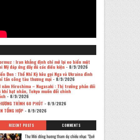
ormuz : Iran khẳng định chỉ mở lại eo biển một
hi Mỹ đáp ứng đầy đủ các điều kiện
- 8/9/2026
iển Đen : Thổ Nhĩ Kỳ kêu gọi Nga và Ukraina đình
hỉ tấn công tàu thương mại
- 8/9/2026
1 năm Hiroshima – Nagasaki : Thị trưởng phản đối
ũ khí hạt nhân, Tokyo muốn đổi chính
ách
- 8/9/2026
HƯƠNG TRÌNH 60 PHÚT
- 8/9/2026
IN TỔNG HỢP
- 8/9/2026
RECENT POSTS
COMMENTS
Thư Mời đồng hương tham dự chiều nhạc "Quê