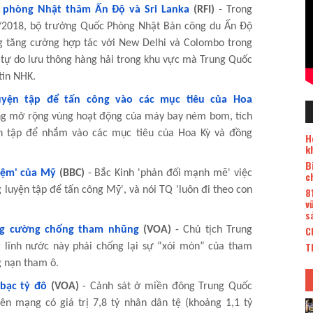
 phòng Nhật thăm Ấn Độ và Sri Lanka
(RFI)
- Trong
/2018, bộ trưởng Quốc Phòng Nhật Bản công du Ấn Độ
ng tăng cường hợp tác với New Delhi và Colombo trong
 tự do lưu thông hàng hải trong khu vực mà Trung Quốc
tin NHK.
yện tập để tấn công vào các mục tiêu của Hoa
ng mở rộng vùng hoạt động của máy bay ném bom, tích
ện tập để nhắm vào các mục tiêu của Hoa Kỳ và đồng
H
k
B
iệm' của Mỹ
(BBC)
- Bắc Kinh 'phản đối mạnh mẽ' việc
c
 luyện tập để tấn công Mỹ', và nói TQ 'luôn đi theo con
8
v
s
C
ăng cường chống tham nhũng
(VOA)
- Chủ tịch Trung
T
 lĩnh nước này phải chống lại sự “xói mòn” của tham
 nạn tham ô.
bạc tỷ đô
(VOA)
- Cảnh sát ở miền đông Trung Quốc
n mạng có giá trị 7,8 tỷ nhân dân tệ (khoảng 1,1 tỷ