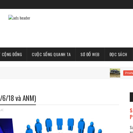
T CỘNG ĐỒNG
CUỘC SỐNG QUANH TA
SƠ ĐỒ WEB
ĐỌC SÁCH
Xe
PHAN-TICH
0/6/18 và ANM)
S
tuc
P
Sa
Mã