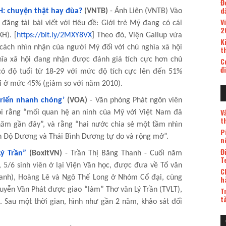
Đ
d
H: chuyện thật hay đùa?
(VNTB)
- Ánh Liên (VNTB) Vào
V
đăng tải bài viết với tiêu đề: Giới trẻ Mỹ đang có cái
2
H). [
https://bit.ly/2MXY8VX
] Theo đó, Viện Gallup vừa
K
 cách nhìn nhận của người Mỹ đối với chủ nghĩa xã hội
t
hĩa xã hội đang nhận được đánh giá tích cực hơn chủ
C
đ
ó độ tuổi từ 18-29 với mức độ tích cực lên đến 51%
hỉ ở mức 45% (giảm so với năm 2010).
triển nhanh chóng’
(VOA)
- Văn phòng Phát ngôn viên
V
ói rằng “mối quan hệ an ninh của Mỹ với Việt Nam đã
t
năm gần đây”, và rằng “hai nước chia sẻ một tầm nhìn
P
n Độ Dương và Thái Bình Dương tự do và rộng mở”.
n
Đ
Lý Trần”
(BoxitVN)
- Trần Thị Băng Thanh - Cuối năm
T
 5/6 sinh viên ở lại Viện Văn học, được đưa về Tổ văn
C
Thanh), Hoàng Lê và Ngô Thế Long ở Nhóm Cổ đại, cùng
h
guyễn Văn Phát được giao “làm” Thơ văn Lý Trần (TVLT),
T
t
Sau một thời gian, hình như gần 2 năm, khảo sát đối