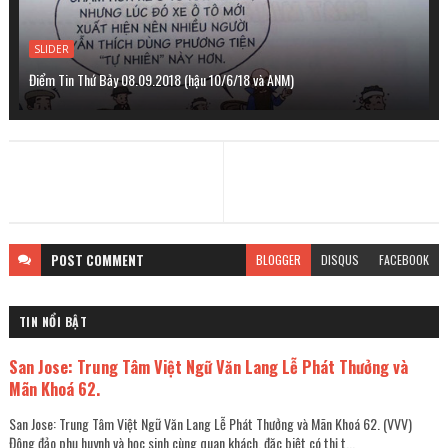
SLIDER
Điểm Tin Thứ Bảy 08.09.2018 (hậu 10/6/18 và ANM)
POST
COMMENT
BLOGGER
DISQUS
FACEBOOK
TIN NỔI BẬT
San Jose: Trung Tâm Việt Ngữ Văn Lang Lễ Phát Thưởng và
Mãn Khoá 62.
San Jose: Trung Tâm Việt Ngữ Văn Lang Lễ Phát Thưởng và Mãn Khoá 62. (VVV)
Đông đảo phụ huynh và học sinh cùng quan khách, đặc biệt có thị t...