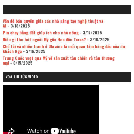
Vấn đề bản quyền giữa các nhà sáng tạo nghệ thuật và
AI
- 3/18/2025
Pin chạy bằng đất giúp ích cho nhà nông
- 3/17/2025
Điều gì thu hút người Mỹ gốc Hoa đến Texas?
- 3/16/2025
Chế tài và chiến tranh ở Ukraine là mối quan tâm hàng đầu của du
khách Nga
- 3/16/2025
Trung Quốc vượt qua Mỹ về sản xuất tàu chiến và tàu thương
mại
- 3/15/2025
VOA TIN TỨC VIDEO