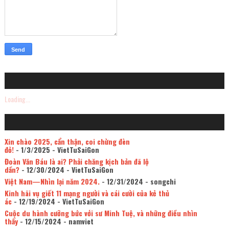
Loading...
Xin chào 2025, cẩn thận, coi chừng đèn
đỏ!
- 1/3/2025
- VietTuSaiGon
Đoàn Văn Báu là ai? Phải chăng kịch bản đã lộ
dần?
- 12/30/2024
- VietTuSaiGon
Việt Nam—Nhìn lại năm 2024.
- 12/31/2024
- songchi
Kinh hãi vụ giết 11 mạng người và cái cười của kẻ thủ
ác
- 12/19/2024
- VietTuSaiGon
Cuộc du hành cưỡng bức với sư Minh Tuệ, và những điều nhìn
thấy
- 12/15/2024
- namviet