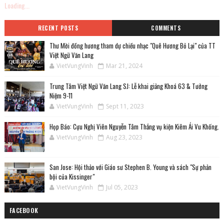
Loading...
RECENT POSTS
COMMENTS
Thư Mời đồng hương tham dự chiều nhạc "Quê Hương Bỏ Lại" của TT
Việt Ngữ Văn Lang
VietVungVinh
Mar 21, 2024
Trung Tâm Việt Ngữ Văn Lang SJ: Lễ khai giảng Khoá 63 & Tưởng
Niệm 9-11
VietVungVinh
Sept 11, 2023
Họp Báo: Cựu Nghị Viên Nguyễn Tâm Thắng vụ kiện Kiêm Ái Vu Khống.
VietVungVinh
Aug 23, 2023
San Jose: Hội thảo với Giáo sư Stephen B. Young và sách "Sự phản
bội của Kissinger"
VietVungVinh
Jul 05, 2023
FACEBOOK