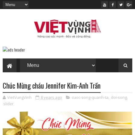
Chúc Mừng cháu Jennifer Kim-Anh Trần
VietVungVinh
8 years ago
cuoc-song-quanh-ta
,
doi-song
,
slider