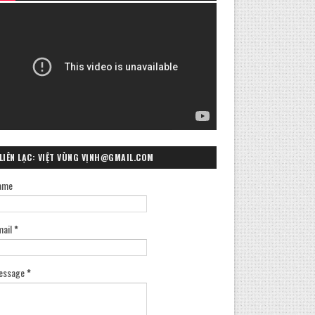
LIÊN LẠC: VIỆT VÙNG VỊNH@GMAIL.COM
ame
mail
*
essage
*