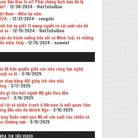
oàn Văn Báu là ai? Phải chăng kịch bản đã lộ
ần?
- 12/30/2024
- VietTuSaiGon
iệt Nam—Nhìn lại năm
024.
- 12/31/2024
- songchi
inh hãi vụ giết 11 mạng người và cái cười của kẻ
hủ ác
- 12/19/2024
- VietTuSaiGon
uộc du hành cưỡng bức với sư Minh Tuệ, và những
iều nhìn thấy
- 12/15/2024
- namviet
ấn đề bản quyền giữa các nhà sáng tạo nghệ
huật và AI
- 3/18/2025
in chạy bằng đất giúp ích cho nhà
ông
- 3/17/2025
iều gì thu hút người Mỹ gốc Hoa đến
exas?
- 3/16/2025
hế tài và chiến tranh ở Ukraine là mối quan tâm
àng đầu của du khách Nga
- 3/16/2025
rung Quốc vượt qua Mỹ về sản xuất tàu chiến và
àu thương mại
- 3/15/2025
VOA TIN TỨC VIDEO