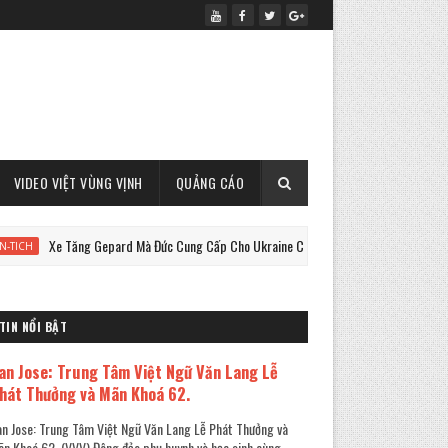
VIDEO VIỆT VÙNG VỊNH
QUẢNG CÁO
Xe Tăng Gepard Mà Đức Cung Cấp Cho Ukraine Có Thể Làm Được Điều Này !
TIN NỔI BẬT
an Jose: Trung Tâm Việt Ngữ Văn Lang Lễ
hát Thưởng và Mãn Khoá 62.
n Jose: Trung Tâm Việt Ngữ Văn Lang Lễ Phát Thưởng và
n Khoá 62. (VVV) Đông đảo phụ huynh và học sinh cùng