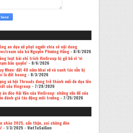
ông an dọa xử phạt người chia sẻ nội dung
ivestream của bà Nguyễn Phương Hằng
- 8/6/2026
àng loạt bài chỉ trích VinGroup bị gỡ bỏ vì ‘vi
hạm bản quyền’
- 8/6/2026
uy Nhơn: đất 40 năm khai vỡ và canh tác vẫn bị
oi là đất hoang
- 8/3/2026
ạng xã hội Threads đang trở thành mối đe dọa lớn
hất của Vingroup
- 7/29/2026
ự án đèo Hải Vân của VinGroup: những vấn đề của
ản đánh giá tác động môi trường
- 7/25/2026
in chào 2025, cẩn thận, coi chừng đèn
ỏ!
- 1/3/2025
- VietTuSaiGon