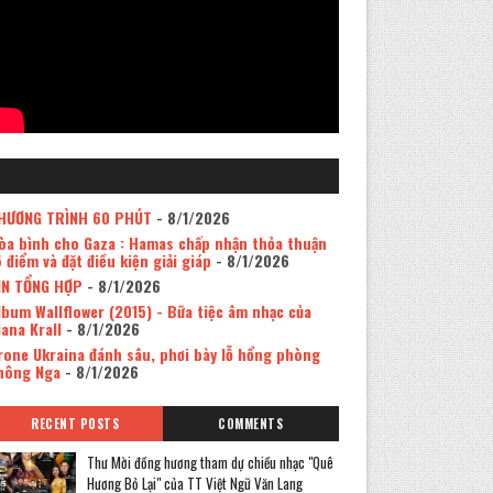
HƯƠNG TRÌNH 60 PHÚT
- 8/1/2026
òa bình cho Gaza : Hamas chấp nhận thỏa thuận
5 điểm và đặt điều kiện giải giáp
- 8/1/2026
IN TỔNG HỢP
- 8/1/2026
lbum Wallflower (2015) - Bữa tiệc âm nhạc của
iana Krall
- 8/1/2026
rone Ukraina đánh sâu, phơi bày lỗ hổng phòng
hông Nga
- 8/1/2026
RECENT POSTS
COMMENTS
Thư Mời đồng hương tham dự chiều nhạc "Quê
Hương Bỏ Lại" của TT Việt Ngữ Văn Lang