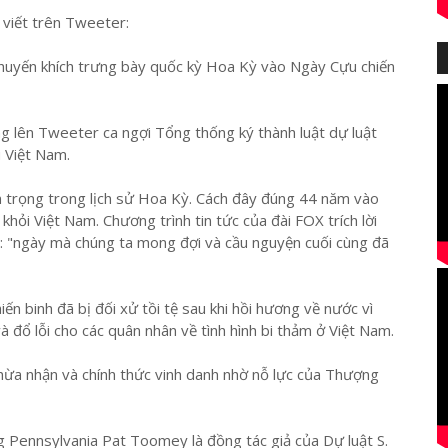
viết trên Tweeter:
, khuyến khích trưng bày quốc kỳ Hoa Kỳ vào Ngày Cựu chiến
lên Tweeter ca ngợi Tổng thống ký thành luật dự luật
u Việt Nam.
trọng trong lịch sử Hoa Kỳ. Cách đây đúng 44 năm vào
khỏi Việt Nam. Chương trình tin tức của đài FOX trích lời
: "ngày mà chúng ta mong đợi và cầu nguyện cuối cùng đã
iến binh đã bị đối xử tồi tệ sau khi hồi hương về nước vì
à đổ lỗi cho các quân nhân về tình hình bi thảm ở Việt Nam.
thừa nhận và chính thức vinh danh nhờ nỗ lực của Thượng
 Pennsylvania Pat Toomey là đồng tác giả của Dự luật S.