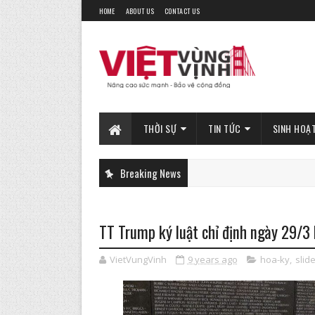
HOME
ABOUT US
CONTACT US
THỜI SỰ
TIN TỨC
SINH HOẠ
Breaking News
TT Trump ký luật chỉ định ngày 29/3 
VietVungVinh
9 years ago
hoa-ky
,
slide