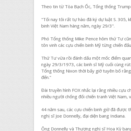
Theo tin từ Tòa Bạch Ốc, Tổng thống Trump 
"Tối nay tôi rất tự hào đã ký dự luật S. 305
binh Việt Nam hàng năm, ngày 29/3".
Phó Tổng thống Mike Pence hôm thứ Tư cũng 
tôn vinh các cựu chiến binh Mỹ từng chiến đấ
Thứ Tư vừa rồi đánh dấu một mốc điểm quan 
ngày 29/3/1973, các binh sĩ Mỹ cuối cùng rút 
Tổng thống Nixon thời bấy giờ tuyên bố rằng
đến."
Đài truyền hình FOX nhắc lại rằng nhiều cựu ch
nhiều người chống đối chiến tranh Việt Nam, v
44 năm sau, các cựu chiến binh giờ đã được 
nghị sĩ Joe Donnelly, đại diện bang Indiana.
Ông Donnelly và Thượng nghị sĩ Hoa Kỳ bang