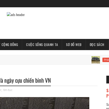
T CỘNG ĐỒNG
CUỘC SỐNG QUANH TA
SƠ ĐỒ WEB
ĐỌC SÁCH
PHAN-TICH
là ngày cựu chiến binh VN
S
r
,
tin-tuc
P
Sa
Mã