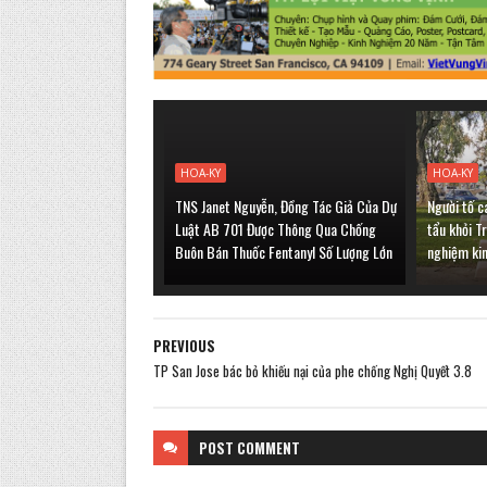
HOA-KY
HOA-KY
TNS Janet Nguyễn, Đồng Tác Giả Của Dự
Người tố c
Luật AB 701 Được Thông Qua Chống
tẩu khỏi T
Buôn Bán Thuốc Fentanyl Số Lượng Lớn
nghiệm ki
PREVIOUS
TP San Jose bác bỏ khiếu nại của phe chống Nghị Quyết 3.8
POST
COMMENT