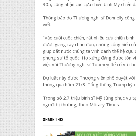
305, công nhận các cựu chiến binh Mỹ chiến đ
Thông báo do Thượng nghị sĩ Donnelly công bố
viết:
"Vào cuối cuộc chiến, rất nhiều cựu chiến bin
được giang tay chào đón, những cống hiến củ
giúp đất nước chúng ta vinh danh thế hệ cựu 
phụng sự tổ quốc. Họ xứng đáng được tôn vin
việc với Thượng nghị sĩ Toomey để cổ vũ cho
Dự luật này được Thượng viện phê duyệt với
thông qua hôm 21/3. Tổng thống Trump ký dự 
Trong số 2.7 triệu binh sĩ Mỹ từng phục vụ t
người bị thương, theo Military Times.
SHARE THIS