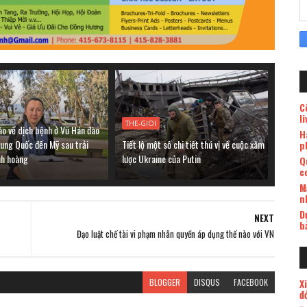
C
l
THE-GIOI
áo về dịch bệnh ở Vũ Hán đào
H
rung Quốc đến Mỹ sau trải
Tiết lộ một số chi tiết thú vị về cuộc xâm
p
nh hoàng
lược Ukraine của Putin
Q
c
M
n
D
NEXT
b
Đạo luật chế tài vi phạm nhân quyền áp dụng thế nào với VN
BLOGGER
DISQUS
FACEBOOK
X
đ