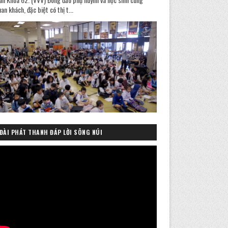
an khách, đặc biệt có thị t...
ĐÀI PHÁT THANH ĐÁP LỜI SÔNG NÚI