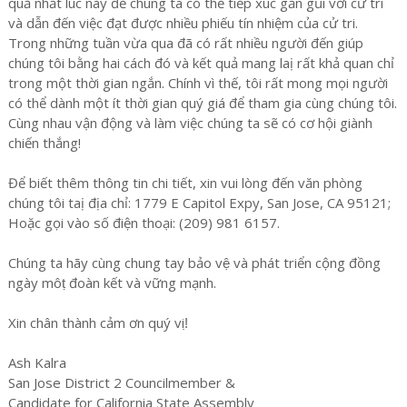
quả nhất lúc này để chúng ta có thể tiếp xúc gần gũi với cử tri
và dẫn đến việc đạt được nhiều phiếu tín nhiệm của cử tri.
Trong những tuần vừa qua đã có rất nhiều người đến giúp
chúng tôi bằng hai cách đó và kết quả mang laị rất khả quan chỉ
trong một thời gian ngắn. Chính vì thế, tôi rất mong mọi người
có thể dành một ít thời gian quý giá để tham gia cùng chúng tôi.
Cùng nhau vận động và làm việc chúng ta sẽ có cơ hội giành
chiến thắng!
Để biết thêm thông tin chi tiết, xin vui lòng đến văn phòng
chúng tôi taị địa chỉ: 1779 E Capitol Expy, San Jose, CA 95121;
Hoặc gọi vào số điện thoại: (209) 981 6157.
Chúng ta hãy cùng chung tay bảo vệ và phát triển cộng đồng
ngày môṭ đoàn kết và vững mạnh.
Xin chân thành cảm ơn quý vi!̣
Ash Kalra
San Jose District 2 Councilmember &
Candidate for California State Assembly