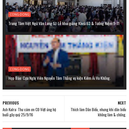
CONG-DONG
Trung Tâm Việt Ngữ Văn Lang SJ: Lễ khai giảng Khoá 63 & Tưởng Niệm 9-11
CONG-DONG
Họp Báo: Cựu Nghị Viên Nguyễn Tâm Thắng vụ kiện Kiêm Ái Vu Khống.
PREVIOUS
NEXT
Ash Kalra: Thư cám ơn CĐ Việt ủng hộ
Thích làm Dân Biểu, nhưng khi dân biểu
buổi gây quỹ 25/9/16
không làm & chống.