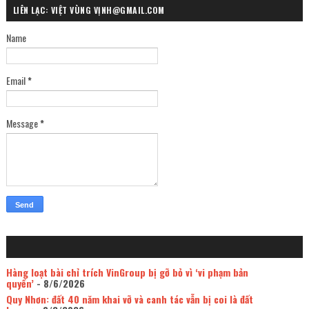
LIÊN LẠC: VIỆT VÙNG VỊNH@GMAIL.COM
Name
Email
*
Message
*
Hàng loạt bài chỉ trích VinGroup bị gỡ bỏ vì ‘vi phạm bản
quyền’
- 8/6/2026
Quy Nhơn: đất 40 năm khai vỡ và canh tác vẫn bị coi là đất