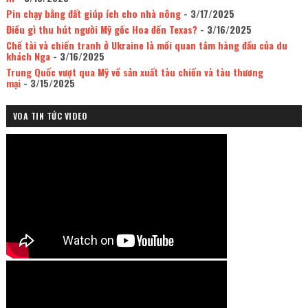
Pin chạy bằng đất giúp ích cho nhà nông
- 3/17/2025
Điều gì thu hút người Mỹ gốc Hoa đến Texas?
- 3/16/2025
Chế tài và chiến tranh ở Ukraine là mối quan tâm hàng đầu của du
khách Nga
- 3/16/2025
Trung Quốc vượt qua Mỹ về sản xuất tàu chiến và tàu thương
mại
- 3/15/2025
VOA TIN TỨC VIDEO