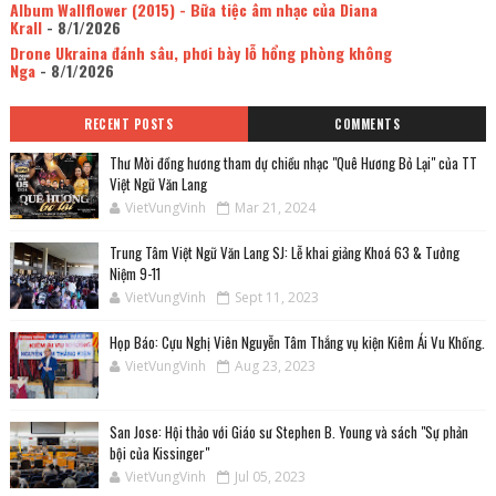
Album Wallflower (2015) - Bữa tiệc âm nhạc của Diana
Krall
- 8/1/2026
Drone Ukraina đánh sâu, phơi bày lỗ hổng phòng không
Nga
- 8/1/2026
RECENT POSTS
COMMENTS
Thư Mời đồng hương tham dự chiều nhạc "Quê Hương Bỏ Lại" của TT
Việt Ngữ Văn Lang
VietVungVinh
Mar 21, 2024
Trung Tâm Việt Ngữ Văn Lang SJ: Lễ khai giảng Khoá 63 & Tưởng
Niệm 9-11
VietVungVinh
Sept 11, 2023
Họp Báo: Cựu Nghị Viên Nguyễn Tâm Thắng vụ kiện Kiêm Ái Vu Khống.
VietVungVinh
Aug 23, 2023
San Jose: Hội thảo với Giáo sư Stephen B. Young và sách "Sự phản
bội của Kissinger"
VietVungVinh
Jul 05, 2023