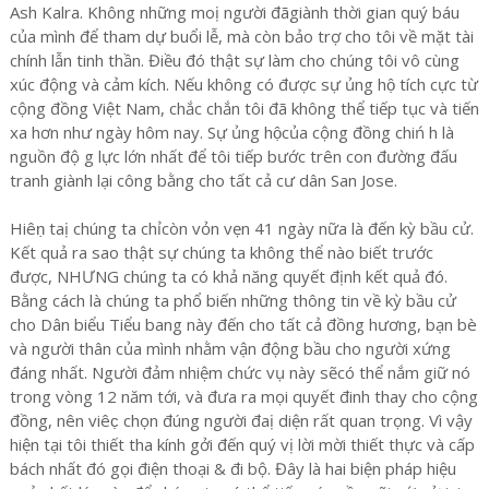
Ash Kalra. Không những moị người đãgiành thời gian quý báu
của mình để tham dự buổi lễ, mà còn bảo trợ cho tôi về mặt tài
chính lẫn tinh thần. Điều đó thật sự làm cho chúng tôi vô cùng
xúc động và cảm kích. Nếu không có được sự ủng hộ tích cực từ
cộng đồng Việt Nam, chắc chắn tôi đã không thể tiếp tục và tiến
xa hơn như ngày hôm nay. Sự ủng hộcủa cộng đồng chiń h là
nguồn độ g lực lớn nhất để tôi tiếp bước trên con đường đấu
tranh giành lại công bằng cho tất cả cư dân San Jose.
Hiêṇ taị chúng ta chỉcòn vỏn vẹn 41 ngày nữa là đến kỳ bầu cử.
Kết quả ra sao thật sự chúng ta không thể nào biết trước
được, NHƯNG chúng ta có khả năng quyết định kết quả đó.
Bằng cách là chúng ta phổ biến những thông tin về kỳ bầu cử
cho Dân biểu Tiểu bang này đến cho tất cả đồng hương, bạn bè
và người thân của mình nhằm vận động bầu cho người xứng
đáng nhất. Người đảm nhiệm chức vụ này sẽcó thể nắm giữ nó
trong vòng 12 năm tới, và đưa ra mọi quyết đinh thay cho cộng
đồng, nên viêc̣ chọn đúng người đaị diện rất quan trọng. Vì vậy
hiện tại tôi thiết tha kính gởi đến quý vị lời mời thiết thực và cấp
bách nhất đó gọi điện thoại & đi bộ. Đây là hai biện pháp hiệu