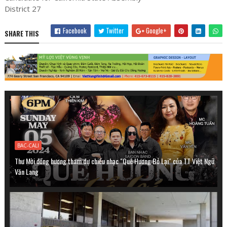
District 27
Facebook
Twitter
Google+
SHARE THIS
BAC-CALI
Thư Mời đồng hương tham dự chiều nhạc "Quê Hương Bỏ Lại" của TT Việt Ngữ
Văn Lang