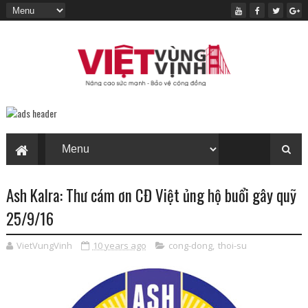
Ash Kalra: Thư cám ơn CĐ Việt ủng hộ buổi gây quỹ
25/9/16
VietVungVinh
10 years ago
cong-dong
,
thoi-su