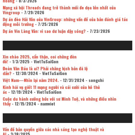
hoang
- 8/3/2026
Mạng xã hội Threads đang trở thành mối đe dọa lớn nhất của
Vingroup
- 7/29/2026
Dự án đèo Hải Vân của VinGroup: những vấn đề của bản đánh giá tác
động môi trường
- 7/25/2026
Dự án Vin Làng Vân: vì sao dư luận dậy sóng?
- 7/23/2026
Xin chào 2025, cẩn thận, coi chừng đèn
đỏ!
- 1/3/2025
- VietTuSaiGon
Đoàn Văn Báu là ai? Phải chăng kịch bản đã lộ
dần?
- 12/30/2024
- VietTuSaiGon
Việt Nam—Nhìn lại năm 2024.
- 12/31/2024
- songchi
Kinh hãi vụ giết 11 mạng người và cái cười của kẻ thủ
ác
- 12/19/2024
- VietTuSaiGon
Cuộc du hành cưỡng bức với sư Minh Tuệ, và những điều nhìn
thấy
- 12/15/2024
- namviet
Vấn đề bản quyền giữa các nhà sáng tạo nghệ thuật và
AI
- 3/18/2025