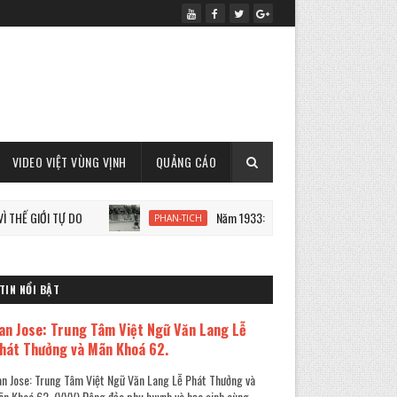
VIDEO VIỆT VÙNG VỊNH
QUẢNG CÁO
ỚI TỰ DO
Năm 1933: Staline tàn sát 7 triệu người Ukraine
PHAN-TICH
TIN NỔI BẬT
an Jose: Trung Tâm Việt Ngữ Văn Lang Lễ
hát Thưởng và Mãn Khoá 62.
n Jose: Trung Tâm Việt Ngữ Văn Lang Lễ Phát Thưởng và
n Khoá 62. (VVV) Đông đảo phụ huynh và học sinh cùng