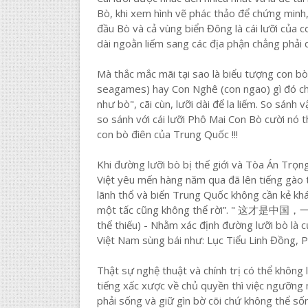
Bò, khi xem hình vẽ phác thảo để chứng minh, t
đầu Bò và cả vùng biển Đông là cái lưỡi của co
dài ngoằn liếm sang các địa phận chẳng phải q
Mà thắc mắc mãi tại sao là biểu tượng con b
seagames) hay Con Nghê (con ngao) gì đó cho 
như bò", cãi cùn, lưỡi dài để la liếm. So sánh 
so sánh với cái lưỡi Phô Mai Con Bò cười nó t
con bò điên của Trung Quốc !!!
Khi đường lưỡi bò bị thế giới và Tòa Án Trọn
Việt yêu mến hàng năm qua đã lên tiếng gào 
lãnh thổ và biển Trung Quốc không cần kẻ khá
một tấc cũng không thể rời”. " 这才是中国，一
thể thiếu) - Nhằm xác định đường lưỡi bò là 
Việt Nam sùng bái như: Lục Tiểu Linh Đồng, Phạ
Thật sự nghệ thuật và chính trị có thể không
tiếng xấc xược về chủ quyền thì việc ngưỡng 
phải sống và giữ gìn bờ cõi chứ không thể s