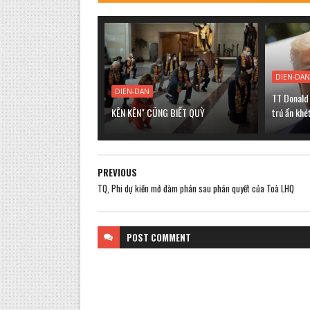
DIEN-DA
DIEN-DAN
TT Donald
KÊN KÊN" CŨNG BIẾT QUỲ
trú ẩn khét
PREVIOUS
TQ, Phi dự kiến mở đàm phán sau phán quyết của Toà LHQ
POST
COMMENT