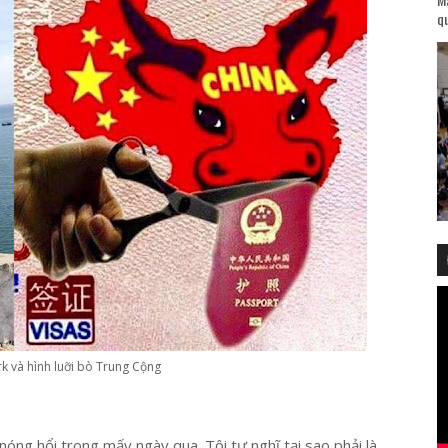
qu
k và hình luỡi bò Trung Cộng
 nóng hổi trong mấy ngày qua. Tôi tự nghĩ tại sao phải là