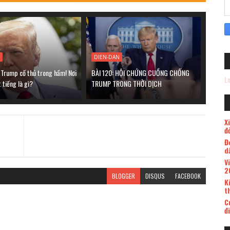
N
DIEN-DAN
 Trump cố thủ trong hầm! Nơi
BÀI 120: HỘI CHỨNG CUỒNG CHỐNG
Lo
 tiếng là gì?
TRUMP TRONG THỜI DỊCH
X
đ
Đ
d
V
2
BLOGGER
DISQUS
FACEBOOK
K
t
C
đ