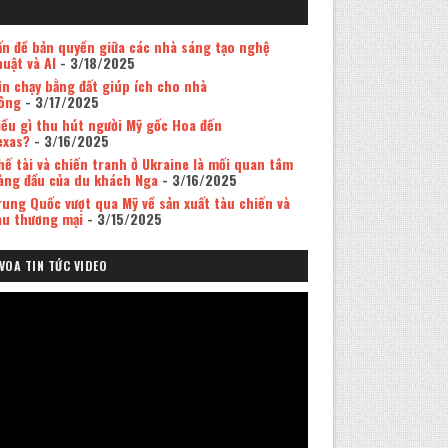
ấn đề bản quyền giữa các nhà sáng tạo nghệ
huật và AI
- 3/18/2025
in chạy bằng đất giúp ích cho nhà
ông
- 3/17/2025
iều gì thu hút người Mỹ gốc Hoa đến
exas?
- 3/16/2025
hế tài và chiến tranh ở Ukraine là mối quan tâm
àng đầu của du khách Nga
- 3/16/2025
rung Quốc vượt qua Mỹ về sản xuất tàu chiến và
àu thương mại
- 3/15/2025
VOA TIN TỨC VIDEO