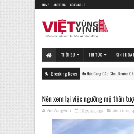
HOME
ABOUT US
CONTACT US
THỜI SỰ
TIN TỨC
SINH HOẠ
Xe Tăng Gepard Mà Đức Cung Cấp Cho Ukraine Có Thể Làm Đư
Breaking News
PHAN-TICH
Nên xem lại việc ngưỡng mộ thần tượ
VietVungVinh
10 years ago
dien-dan
,
q