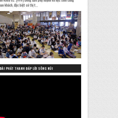
an khách, đặc biệt có thị t...
ĐÀI PHÁT THANH ĐÁP LỜI SÔNG NÚI