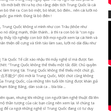
ôi mới biết thì ra họ cho rằng diện tích Trung Quốc là cái
n bò thè ra. Con bò mệt, bò khát, bò điên... nên cái lưỡi nó
uốc gia mình. Đúng là bò điên !
ò, Trung Quốc không ví mình như con Trâu (khỏe như
nó dũng mạnh, thần thánh... à thì ra con bò là "con ngu
vậy thấy tội nghiệp con bò! Bởi mọi người xem lại cái hình và
hân thiện dễ cưng và tỉnh táo làm sao, lưỡi nó dài đâu như
g Tài Quốc Tế cắt xào nhậu thì mấy nghệ sĩ mà được fan
thét: “Trung Quốc không thể thiếu một tấc đất: Chủ quyền
c làm trọng tài. Trung Quốc không thể thiếu một chút gì,
点不能少“ (Đó mới là Trung Quốc, Một chút cũng không
của Trung Quốc, của những tên tuổi lớn từng được khán giả
m Băng Băng, dàn soái ca ... bla bla ...
 liên quan, nhưng khi những con người làm nghệ thuật đã lên
mộ thần tượng của các bạn cũng nên xem lại. Vì chúng ta
ống để ca ngợi những nghệ sĩ Trung Quốc đang có tư duy