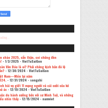
ading...
in chào 2025, cẩn thận, coi chừng đèn
ỏ!
- 1/3/2025
- VietTuSaiGon
oàn Văn Báu là ai? Phải chăng kịch bản đã lộ
ần?
- 12/30/2024
- VietTuSaiGon
iệt Nam—Nhìn lại năm
024.
- 12/31/2024
- songchi
inh hãi vụ giết 11 mạng người và cái cười của kẻ
hủ ác
- 12/19/2024
- VietTuSaiGon
uộc du hành cưỡng bức với sư Minh Tuệ, và những
iều nhìn thấy
- 12/15/2024
- namviet