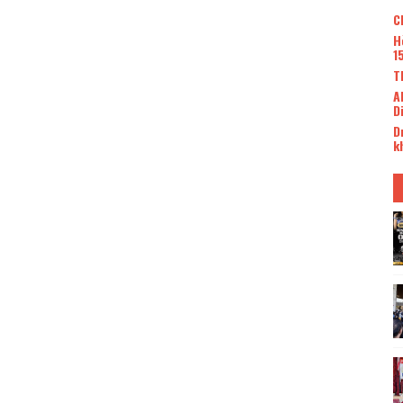
C
H
1
T
A
D
D
k