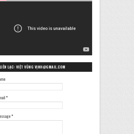
LIÊN LẠC: VIỆT VÙNG VỊNH@GMAIL.COM
ame
mail
*
essage
*