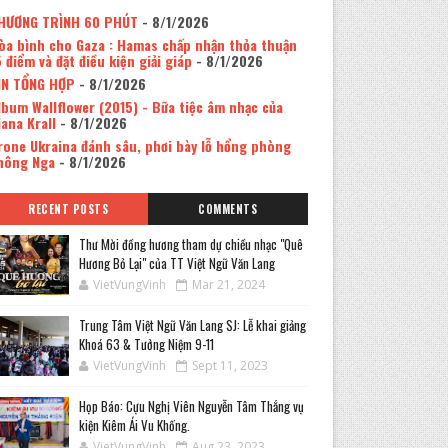
HƯƠNG TRÌNH 60 PHÚT
- 8/1/2026
òa bình cho Gaza : Hamas chấp nhận thỏa thuận
5 điểm và đặt điều kiện giải giáp
- 8/1/2026
IN TỔNG HỢP
- 8/1/2026
lbum Wallflower (2015) - Bữa tiệc âm nhạc của
iana Krall
- 8/1/2026
rone Ukraina đánh sâu, phơi bày lỗ hổng phòng
hông Nga
- 8/1/2026
RECENT POSTS
COMMENTS
Thư Mời đồng hương tham dự chiều nhạc "Quê
Hương Bỏ Lại" của TT Việt Ngữ Văn Lang
VietVungVinh
Mar 21, 2024
Trung Tâm Việt Ngữ Văn Lang SJ: Lễ khai giảng
Khoá 63 & Tưởng Niệm 9-11
VietVungVinh
Sept 11, 2023
Họp Báo: Cựu Nghị Viên Nguyễn Tâm Thắng vụ
kiện Kiêm Ái Vu Khống.
VietVungVinh
Aug 23, 2023