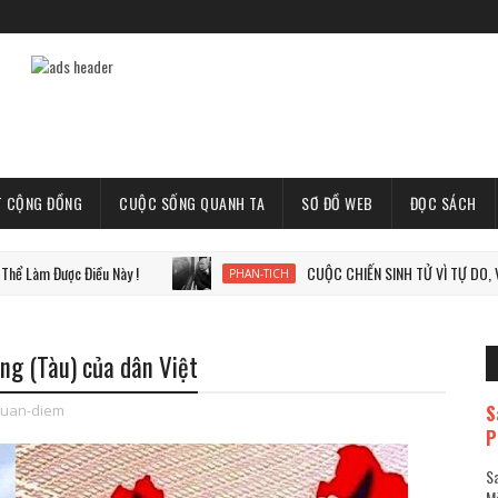
T CỘNG ĐỒNG
CUỘC SỐNG QUANH TA
SƠ ĐỒ WEB
ĐỌC SÁCH
ợc Điều Này !
CUỘC CHIẾN SINH TỬ VÌ TỰ DO, VÌ THẾ GI
PHAN-TICH
ng (Tàu) của dân Việt
S
uan-diem
P
Sa
Mã