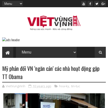
Mỹ phản đối VN ‘ngăn cản’ các nhà hoạt động gặp
TT Obama
VietVungVinh
10 years ago
hoa-ky
,
tin-tuc