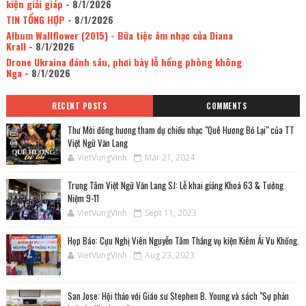
kiện giải giáp
- 8/1/2026
TIN TỔNG HỢP
- 8/1/2026
Album Wallflower (2015) - Bữa tiệc âm nhạc của Diana
Krall
- 8/1/2026
Drone Ukraina đánh sâu, phơi bày lỗ hổng phòng không
Nga
- 8/1/2026
RECENT POSTS
COMMENTS
Thư Mời đồng hương tham dự chiều nhạc "Quê Hương Bỏ Lại" của TT
Việt Ngữ Văn Lang
VietVungVinh
Mar 21, 2024
Trung Tâm Việt Ngữ Văn Lang SJ: Lễ khai giảng Khoá 63 & Tưởng
Niệm 9-11
VietVungVinh
Sept 11, 2023
Họp Báo: Cựu Nghị Viên Nguyễn Tâm Thắng vụ kiện Kiêm Ái Vu Khống.
VietVungVinh
Aug 23, 2023
San Jose: Hội thảo với Giáo sư Stephen B. Young và sách "Sự phản