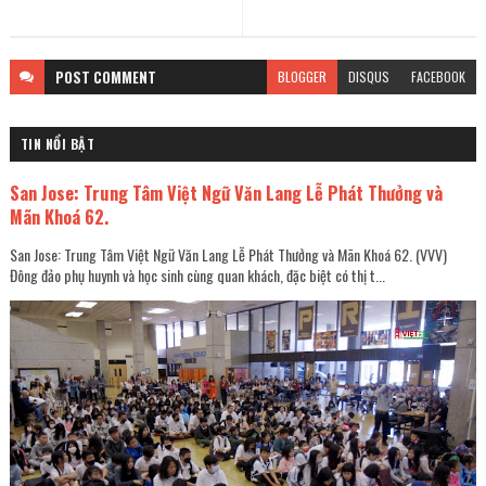
POST
COMMENT
BLOGGER
DISQUS
FACEBOOK
TIN NỔI BẬT
San Jose: Trung Tâm Việt Ngữ Văn Lang Lễ Phát Thưởng và
Mãn Khoá 62.
San Jose: Trung Tâm Việt Ngữ Văn Lang Lễ Phát Thưởng và Mãn Khoá 62. (VVV)
Đông đảo phụ huynh và học sinh cùng quan khách, đặc biệt có thị t...