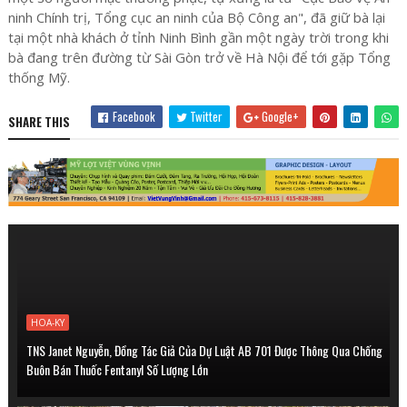
ninh Chính trị, Tổng cục an ninh của Bộ Công an", đã giữ bà lại
tại một nhà khách ở tỉnh Ninh Bình gần một ngày trời trong khi
bà đang trên đường từ Sài Gòn trở về Hà Nội để tới gặp Tổng
thống Mỹ.
Facebook
Twitter
Google+
SHARE THIS
HOA-KY
TNS Janet Nguyễn, Đồng Tác Giả Của Dự Luật AB 701 Được Thông Qua Chống
Buôn Bán Thuốc Fentanyl Số Lượng Lớn