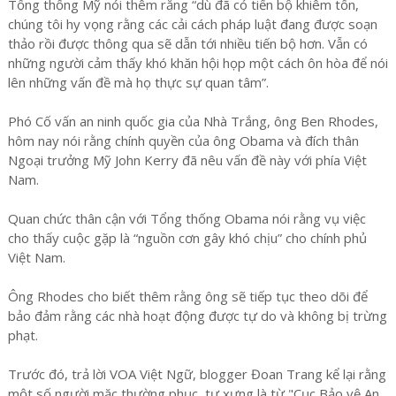
Tổng thống Mỹ nói thêm rằng “dù đã có tiến bộ khiêm tốn,
chúng tôi hy vọng rằng các cải cách pháp luật đang được soạn
thảo rồi được thông qua sẽ dẫn tới nhiều tiến bộ hơn. Vẫn có
những người cảm thấy khó khăn hội họp một cách ôn hòa để nói
lên những vấn đề mà họ thực sự quan tâm”.
Phó Cố vấn an ninh quốc gia của Nhà Trắng, ông Ben Rhodes,
hôm nay nói rằng chính quyền của ông Obama và đích thân
Ngoại trưởng Mỹ John Kerry đã nêu vấn đề này với phía Việt
Nam.
Quan chức thân cận với Tổng thống Obama nói rằng vụ việc
cho thấy cuộc gặp là “nguồn cơn gây khó chịu” cho chính phủ
Việt Nam.
Ông Rhodes cho biết thêm rằng ông sẽ tiếp tục theo dõi để
bảo đảm rằng các nhà hoạt động được tự do và không bị trừng
phạt.
Trước đó, trả lời VOA Việt Ngữ, blogger Đoan Trang kể lại rằng
một số người mặc thường phục, tự xưng là từ "Cục Bảo vệ An