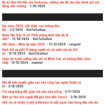
Dự án đèo Hải Vân của VinGroup: những vấn đề của bản đánh giá tác
động môi trường
- 7/25/2026
Xin chào 2025, cẩn thận, coi chừng đèn
đỏ!
- 1/3/2025
- VietTuSaiGon
Đoàn Văn Báu là ai? Phải chăng kịch bản đã lộ
dần?
- 12/30/2024
- VietTuSaiGon
Việt Nam—Nhìn lại năm 2024.
- 12/31/2024
- songchi
Kinh hãi vụ giết 11 mạng người và cái cười của kẻ thủ
ác
- 12/19/2024
- VietTuSaiGon
Cuộc du hành cưỡng bức với sư Minh Tuệ, và những điều nhìn
thấy
- 12/15/2024
- namviet
Vấn đề bản quyền giữa các nhà sáng tạo nghệ thuật và
AI
- 3/18/2025
Pin chạy bằng đất giúp ích cho nhà nông
- 3/17/2025
Điều gì thu hút người Mỹ gốc Hoa đến Texas?
- 3/16/2025
Chế tài và chiến tranh ở Ukraine là mối quan tâm hàng đầu của du