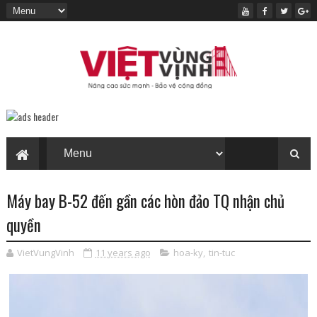
Máy bay B-52 đến gần các hòn đảo TQ nhận chủ
quyền
VietVungVinh
11 years ago
hoa-ky
,
tin-tuc