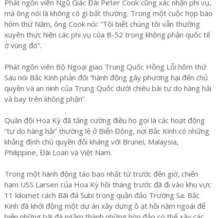
Phát ngôn viên Ngũ Giác Đài Peter Cook cũng xác nhận phi vụ,
mà ông nói là không có gì bất thường. Trong một cuộc họp báo
hôm thứ Năm, ông Cook nói: “Tôi biết chúng tôi vẫn thường
xuyên thực hiện các phi vụ của B-52 trong không phận quốc tế
ở vùng đó”.
Phát ngôn viên Bộ Ngoại giao Trung Quốc Hồng Lỗi hôm thứ
Sáu nói Bắc Kinh phản đối “hành động gây phương hại đến chủ
quyền và an ninh của Trung Quốc dưới chiêu bài tự do hàng hải
và bay trên không phận”.
Quân đội Hoa Kỳ đã tăng cường điều họ gọi là các hoạt động
“tự do hàng hải” thường lệ ở Biển Đông, nơi Bắc Kinh có những
khẳng định chủ quyền đối kháng với Brunei, Malaysia,
Philippine, Đài Loan và Việt Nam.
Trong một hành động táo bạo nhất từ trước đến giờ, chiến
hạm USS Larsen của Hoa Kỳ hồi tháng trước đã đi vào khu vực
11 kilomet cách Bãi đá Subi trong quần đảo Trường Sa. Bắc
Kinh đã khởi động một dự án xây dựng ồ ạt hồi năm ngoái để
biến những bãi đá ngầm thành những hòn đảo có thể xây các