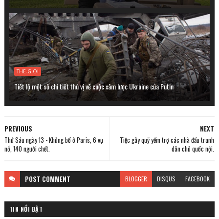
THE-GIOI
Tiết lộ một số chi tiết thú vị về cuộc xâm lược Ukraine của Putin
PREVIOUS
NEXT
Thứ Sáu ngày 13 - Khủng bố ở Paris, 6 vụ
Tiệc gây quỹ yểm trợ các nhà đấu tranh
nổ, 140 người chết.
dân chủ quốc nội.
POST
COMMENT
BLOGGER
DISQUS
FACEBOOK
TIN NỔI BẬT