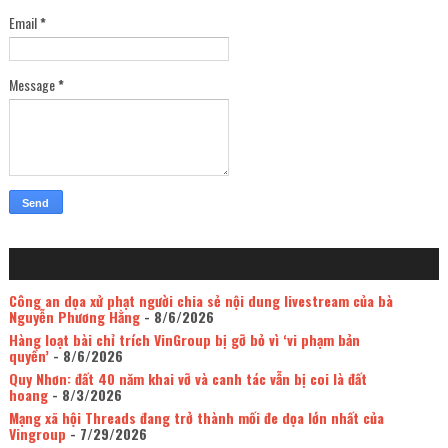
Email
*
Message
*
Công an dọa xử phạt người chia sẻ nội dung livestream của bà
Nguyễn Phương Hằng
- 8/6/2026
Hàng loạt bài chỉ trích VinGroup bị gỡ bỏ vì ‘vi phạm bản
quyền’
- 8/6/2026
Quy Nhơn: đất 40 năm khai vỡ và canh tác vẫn bị coi là đất
hoang
- 8/3/2026
Mạng xã hội Threads đang trở thành mối đe dọa lớn nhất của
Vingroup
- 7/29/2026