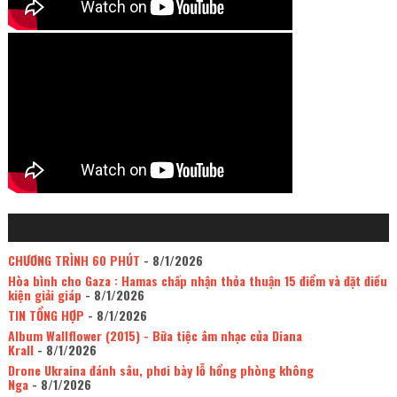
CHƯƠNG TRÌNH 60 PHÚT
- 8/1/2026
Hòa bình cho Gaza : Hamas chấp nhận thỏa thuận 15 điểm và đặt điều
kiện giải giáp
- 8/1/2026
TIN TỔNG HỢP
- 8/1/2026
Album Wallflower (2015) - Bữa tiệc âm nhạc của Diana
Krall
- 8/1/2026
Drone Ukraina đánh sâu, phơi bày lỗ hổng phòng không
Nga
- 8/1/2026