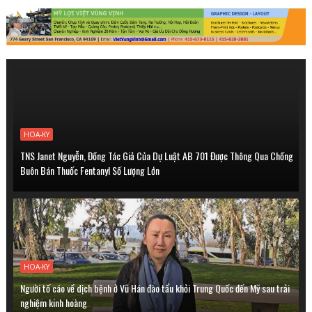
HOA-KY
TNS Janet Nguyễn, Đồng Tác Giả Của Dự Luật AB 701 Được Thông Qua Chống
Buôn Bán Thuốc Fentanyl Số Lượng Lớn
HOA-KY
Người tố cáo về dịch bệnh ở Vũ Hán đào tẩu khỏi Trung Quốc đến Mỹ sau trải
nghiệm kinh hoàng