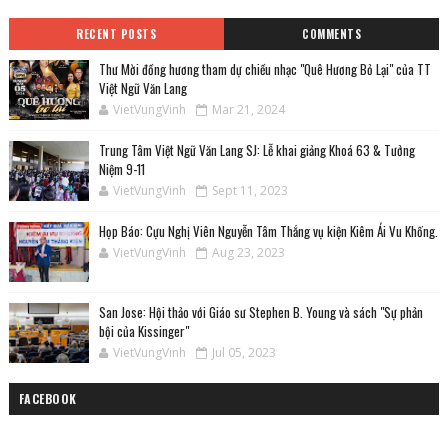
RECENT POSTS
COMMENTS
Thư Mời đồng hương tham dự chiều nhạc "Quê Hương Bỏ Lại" của TT
Việt Ngữ Văn Lang
VietVungVinh
Mar 21, 2024
Trung Tâm Việt Ngữ Văn Lang SJ: Lễ khai giảng Khoá 63 & Tưởng
Niệm 9-11
VietVungVinh
Sept 11, 2023
Họp Báo: Cựu Nghị Viên Nguyễn Tâm Thắng vụ kiện Kiêm Ái Vu Khống.
VietVungVinh
Aug 23, 2023
San Jose: Hội thảo với Giáo sư Stephen B. Young và sách "Sự phản
bội của Kissinger"
VietVungVinh
Jul 05, 2023
FACEBOOK