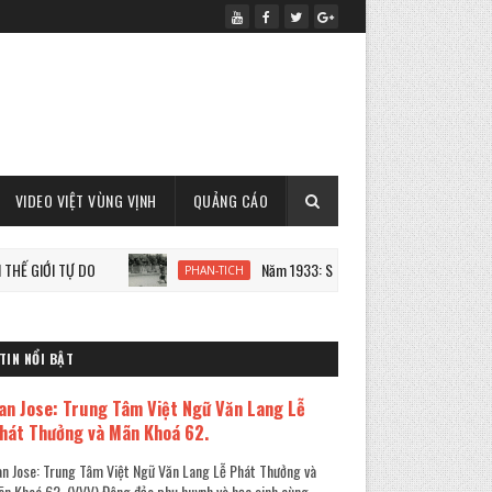
VIDEO VIỆT VÙNG VỊNH
QUẢNG CÁO
 TỰ DO
Năm 1933: Staline tàn sát 7 triệu người Ukraine
PHAN-TICH
TIN NỔI BẬT
an Jose: Trung Tâm Việt Ngữ Văn Lang Lễ
hát Thưởng và Mãn Khoá 62.
n Jose: Trung Tâm Việt Ngữ Văn Lang Lễ Phát Thưởng và
n Khoá 62. (VVV) Đông đảo phụ huynh và học sinh cùng