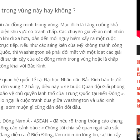
 trong vùng này hay không ?
i các đồng minh trong vùng. Mục đích là tăng cường khả
diện khu vực có tranh chấp. Các chuyên gia về an ninh nhấn
khi đi xa hơn, dẫn đến mối nguy hiểm xẩy ra một cuộc
trực tiếp. Nếu như các sáng kiến của Mỹ không thành công
uốc, thì Washington sẽ phải đối mặt với một loạt các giải
t đi sự tin cậy của các đồng minh trong vùng hoặc là chấp
C
ông khai với Bắc Kinh.
H
1
ề quan hệ quốc tế tại Đại học Nhân dân Bắc Kinh báo trước
T
 đến vùng 12 hải lý, điều này « sẽ buộc Quân đội Giải phóng
A
bảo vệ chủ quyền lãnh thổ của Trung Quốc tại Biển Đông ».
D
o ngại là cuộc tranh đua giữa Washington và Bắc Kinh
D
k
g, sớm muộn gì cũng dẫn đến đối đầu.
ớc Đông Nam Á - ASEAN – đã nêu rõ trong thông cáo chung
ông cáo cảnh báo : « Chúng tôi chia sẻ quan ngại sâu sắc
đang diễn ra ở Biển Đông, làm xói mòn lòng tin, sự tin cậy