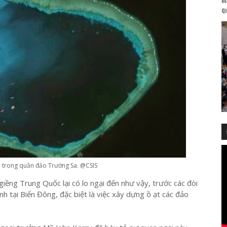
qu
 trong quần đảo Trường Sa. @CSIS
iềng Trung Quốc lại có lo ngại đến như vậy, trước các đòi
h tại Biển Đông, đặc biệt là việc xây dựng ồ ạt các đảo