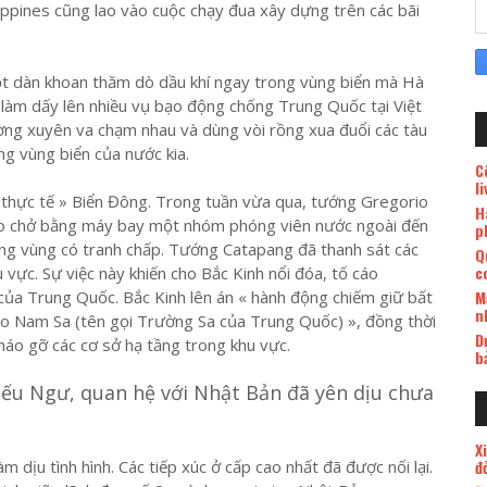
lippines cũng lao vào cuộc chạy đua xây dựng trên các bãi
ột dàn khoan thăm dò dầu khí ngay trong vùng biển mà Hà
 làm dấy lên nhiều vụ bạo động chống Trung Quốc tại Việt
ng xuyên va chạm nhau và dùng vòi rồng xua đuổi các tàu
ng vùng biển của nước kia.
C
l
n thực tế » Biển Đông. Trong tuần vừa qua, tướng Gregorio
H
 cho chở bằng máy bay một nhóm phóng viên nước ngoài đến
p
ng vùng có tranh chấp. Tướng Catapang đã thanh sát các
Q
c
 vực. Sự việc này khiến cho Bắc Kinh nổi đóa, tố cáo
của Trung Quốc. Bắc Kinh lên án « hành động chiếm giữ bất
M
n
o Nam Sa (tên gọi Trường Sa của Trung Quốc) », đồng thời
D
háo gỡ các cơ sở hạ tầng trong khu vực.
b
ếu Ngư, quan hệ với Nhật Bản đã yên dịu chưa
X
 dịu tình hình. Các tiếp xúc ở cấp cao nhất đã được nối lại.
đ