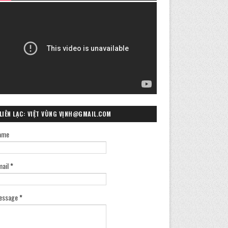
LIÊN LẠC: VIỆT VÙNG VỊNH@GMAIL.COM
ame
mail
*
essage
*