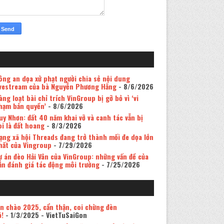
ông an dọa xử phạt người chia sẻ nội dung
ivestream của bà Nguyễn Phương Hằng
- 8/6/2026
àng loạt bài chỉ trích VinGroup bị gỡ bỏ vì ‘vi
hạm bản quyền’
- 8/6/2026
uy Nhơn: đất 40 năm khai vỡ và canh tác vẫn bị
oi là đất hoang
- 8/3/2026
ạng xã hội Threads đang trở thành mối đe dọa lớn
hất của Vingroup
- 7/29/2026
ự án đèo Hải Vân của VinGroup: những vấn đề của
ản đánh giá tác động môi trường
- 7/25/2026
in chào 2025, cẩn thận, coi chừng đèn
ỏ!
- 1/3/2025
- VietTuSaiGon