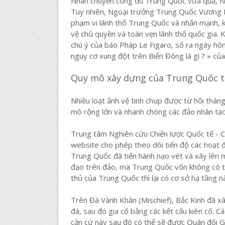
Nhân chuyến công du Trung Quốc vừa qua, Ng
Tuy nhiên, Ngoại trưởng Trung Quốc Vương N
phạm vi lãnh thổ Trung Quốc và nhấn mạnh, k
vệ chủ quyền và toàn vẹn lãnh thổ quốc gia. 
chú ý của báo Pháp Le Figaro, số ra ngày hôm
nguy cơ xung đột trên Biển Đông là gì ? » của 
Quy mô xây dựng của Trung Quốc tạ
Nhiều loạt ảnh vệ tinh chụp được từ hồi thá
mô rộng lớn và nhanh chóng các đảo nhân tạo
Trung tâm Nghiên cứu Chiến lược Quốc tế - C
website cho phép theo dõi tiến độ các hoạt 
Trung Quốc đã tiến hành nạo vét và xây lên 
đạo trên đảo, mà Trung Quốc vốn không có tr
thủ của Trung Quốc thì lại có cơ sở hạ tầng n
Trên Đá Vành Khăn (Mischief), Bắc Kinh đã xâ
đá, sau đó gia cố bằng các kết cấu kiên cố. 
căn cứ này sau đó có thể sẽ được Quân đội G