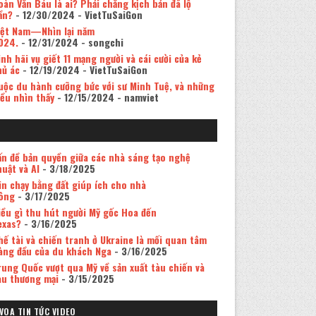
oàn Văn Báu là ai? Phải chăng kịch bản đã lộ
ần?
- 12/30/2024
- VietTuSaiGon
iệt Nam—Nhìn lại năm
024.
- 12/31/2024
- songchi
inh hãi vụ giết 11 mạng người và cái cười của kẻ
hủ ác
- 12/19/2024
- VietTuSaiGon
uộc du hành cưỡng bức với sư Minh Tuệ, và những
iều nhìn thấy
- 12/15/2024
- namviet
ấn đề bản quyền giữa các nhà sáng tạo nghệ
huật và AI
- 3/18/2025
in chạy bằng đất giúp ích cho nhà
ông
- 3/17/2025
iều gì thu hút người Mỹ gốc Hoa đến
exas?
- 3/16/2025
hế tài và chiến tranh ở Ukraine là mối quan tâm
àng đầu của du khách Nga
- 3/16/2025
rung Quốc vượt qua Mỹ về sản xuất tàu chiến và
àu thương mại
- 3/15/2025
VOA TIN TỨC VIDEO