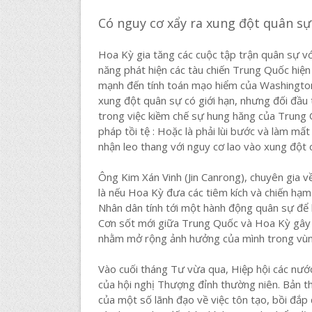
Có nguy cơ xẩy ra xung đột quân sự
Hoa Kỳ gia tăng các cuộc tập trận quân sự vớ
năng phát hiện các tàu chiến Trung Quốc hiện 
mạnh đến tính toán mạo hiểm của Washington 
xung đột quân sự có giới hạn, nhưng đối đầu 
trong việc kiềm chế sự hung hăng của Trung Q
pháp tồi tệ : Hoặc là phải lùi bước và làm mấ
nhận leo thang với nguy cơ lao vào xung đột c
Ông Kim Xán Vinh (Jin Canrong), chuyên gia v
là nếu Hoa Kỳ đưa các tiêm kích và chiến hạm
Nhân dân tính tới một hành động quân sự để 
Cơn sốt mới giữa Trung Quốc và Hoa Kỳ gây l
nhằm mở rộng ảnh hưởng của mình trong vùn
Vào cuối tháng Tư vừa qua, Hiệp hội các nư
của hội nghị Thượng đỉnh thường niên. Bản th
của một số lãnh đạo về việc tôn tạo, bồi đắp 