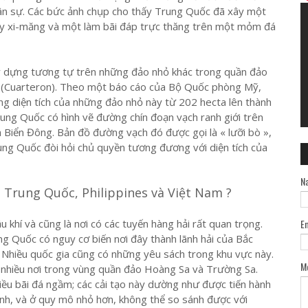
quân sự. Các bức ảnh chụp cho thấy Trung Quốc đã xây một
y xi-măng và một làm bãi đáp trực thăng trên một mỏm đá
ây dựng tương tự trên những đảo nhỏ khác trong quần đảo
 (Cuarteron). Theo một báo cáo của Bộ Quốc phòng Mỹ,
g diện tích của những đảo nhỏ này từ 202 hecta lên thành
ung Quốc có hình vẽ đường chín đoạn vạch ranh giới trên
h Biển Đông. Bản đồ đường vạch đó được gọi là « lưỡi bò »,
ung Quốc đòi hỏi chủ quyền tương đương với diện tích của
N
a Trung Quốc, Philippines và Việt Nam ?
 khí và cũng là nơi có các tuyến hàng hải rất quan trọng.
E
 Quốc có nguy cơ biến nơi đây thành lãnh hải của Bắc
i. Nhiều quốc gia cũng có những yêu sách trong khu vực này.
M
 nhiều nơi trong vùng quần đảo Hoàng Sa và Trường Sa.
iều bãi đá ngầm; các cải tạo này dường như được tiến hành
inh, và ở quy mô nhỏ hơn, không thể so sánh được với