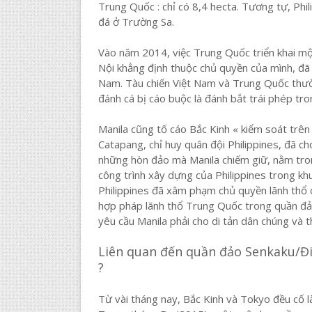
Trung Quốc : chỉ có 8,4 hecta. Tương tự, Phi
đá ở Trường Sa.
Vào năm 2014, việc Trung Quốc triển khai m
Nội khẳng định thuộc chủ quyền của mình, đã
Nam. Tàu chiến Việt Nam và Trung Quốc thườ
đánh cá bị cáo buộc là đánh bắt trái phép tro
Manila cũng tố cáo Bắc Kinh « kiểm soát trê
Catapang, chỉ huy quân đội Philippines, đã
những hòn đảo mà Manila chiếm giữ, nằm tro
công trình xây dựng của Philippines trong khu
Philippines đã xâm phạm chủ quyền lãnh thổ 
hợp pháp lãnh thổ Trung Quốc trong quần đả
yêu cầu Manila phải cho di tản dân chúng và t
Liên quan đến quần đảo Senkaku/Đi
?
Từ vài tháng nay, Bắc Kinh và Tokyo đều cố làm