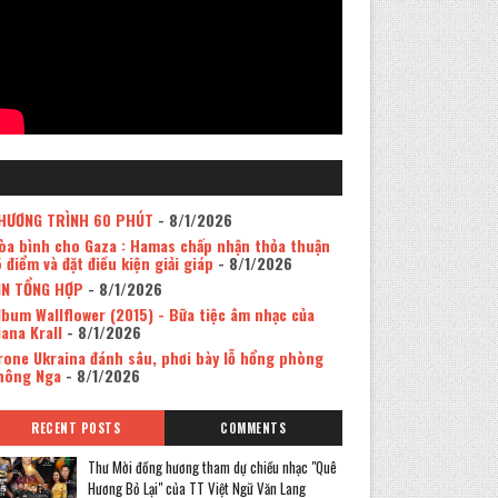
HƯƠNG TRÌNH 60 PHÚT
- 8/1/2026
òa bình cho Gaza : Hamas chấp nhận thỏa thuận
5 điểm và đặt điều kiện giải giáp
- 8/1/2026
IN TỔNG HỢP
- 8/1/2026
lbum Wallflower (2015) - Bữa tiệc âm nhạc của
iana Krall
- 8/1/2026
rone Ukraina đánh sâu, phơi bày lỗ hổng phòng
hông Nga
- 8/1/2026
RECENT POSTS
COMMENTS
Thư Mời đồng hương tham dự chiều nhạc "Quê
Hương Bỏ Lại" của TT Việt Ngữ Văn Lang