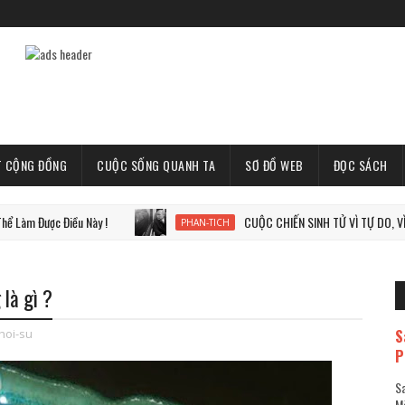
T CỘNG ĐỒNG
CUỘC SỐNG QUANH TA
SƠ ĐỒ WEB
ĐỌC SÁCH
 Điều Này !
CUỘC CHIẾN SINH TỬ VÌ TỰ DO, VÌ THẾ GIỚI
PHAN-TICH
là gì ?
S
hoi-su
P
Sa
Mã