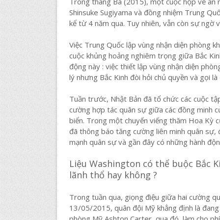
Trong tháng Ba (2015), một cuộc họp về an n
Shinsuke Sugiyama và đồng nhiệm Trung Quốc L
kể từ 4 năm qua. Tuy nhiên, vẫn còn sự ngờ v
Việc Trung Quốc lập vùng nhận diện phòng kh
cuộc khủng hoảng nghiêm trọng giữa Bắc Kin
động này : việc thiết lập vùng nhận diện ph
lý nhưng Bắc Kinh đòi hỏi chủ quyền và gọi l
Tuần trước, Nhật Bản đã tổ chức các cuộc tập
cường hợp tác quân sự giữa các đồng minh c
biển. Trong một chuyến viếng thăm Hoa Kỳ 
đã thông báo tăng cường liên minh quân sự, đ
mạnh quân sự và gần đây có những hành độn
Liệu Washington có thể buộc Bắc Kin
lãnh thổ hay không ?
Trong tuần qua, giọng điệu giữa hai cường q
13/05/2015, quân đội Mỹ khẳng định là đang t
phòng Mỹ Ashton Carter, qua đó, làm cho phí