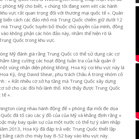
c phòng Mỹ cho biết, « chúng tôi đang xem xét các hành
hu vực rất quan trọng đối với thương mại quốc tế ». Quân
ùng biển cách các đảo nhỏ mà Trung Quốc chiếm giữ dưới 12
iển mà Trung Quốc tuyên bố thuộc chủ quyền của mình, đồng
vào không phận các hòn đảo này, nhằm thể hiện rõ là
Trung Quốc trong khu vực.
òng Mỹ đánh giá rằng Trung Quốc có thể sử dụng các cơ
 nhằm tăng cường các hoạt động tuần tra của hải quân ở
một vùng nhận diện phòng không. Hoa Kỳ coi khu vực này là
n Hoa Kỳ, ông David Shear, phụ trách Châu Á trong nhóm cố
nh : « Rất nhiều cơ sở hạ tầng mà Trung Quốc xây dựng
 cơ sở cho các đòi hỏi lãnh thổ. Khó thấy được Trung Quốc
 tế ».
shington cùng nhau hành động để « phóng đại mối đe dọa
Quốc đã tố cáo các ý đồ của của Mỹ và khẳng định rằng «
 hoặc máy bay quân sự của một nước có thể tự ý xâm nhập
 Năm 2013, Hoa Kỳ đã đáp trả việc Trung Quốc thiết lập
 bằng cách cho máy bay B-52 bay vào khu vực này.