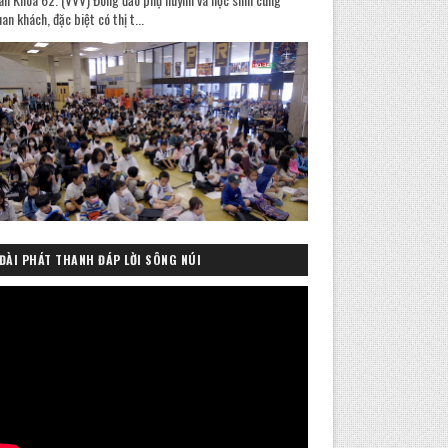
an khách, đặc biệt có thị t...
ĐÀI PHÁT THANH ĐÁP LỜI SÔNG NÚI