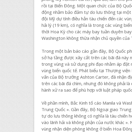
rồi tại Biển Đông. Một quan chức của Bộ Quố
động nhằm bảo đảm tự do lưu thông tại một k
đội Mỹ dự tính điều hẳn tàu chiến đến các v
hải lý (19 km), có nghĩa là trong các vùng b
thời Hoa Kỳ cho các máy bay tuần duyên bay 
Washington không thừa nhận chủ quyền của 
Trong một bản báo cáo gần đây, Bộ Quốc ph
sở hạ tầng được xây cất trên các bãi đá này
trong vùng và sử dụng phi đạo nhằm áp đặt 
vùng biển quốc tế. Phát biểu tại Thượng việ
vấn của Bộ trưởng Ashton Carter, đã nhận đị
trên các bãi đá chìm, nhưng đó không phải là
hành xử ra sao để phù hợp với luật pháp quốc
Về phần mình, Bắc Kinh tố cáo Manila và Wa
Trung Quốc ». Gần đây, Bộ Ngoại giao Trung 
tự do lưu thông không có nghĩa là tàu chiến
vào lãnh hải và không phận của nước khác ».
vùng nhận diện phòng không ở biển Hoa Đông