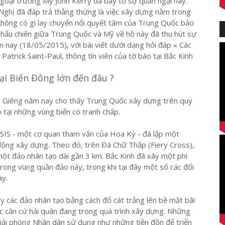
oại trưởng Mỹ John Kerry đã bày tỏ sự quan ngại này.
ghị đã đáp trả thẳng thừng là việc xây dựng nằm trong
hông có gì lay chuyển nổi quyết tâm của Trung Quốc bảo
Khẩu chiến giữa Trung Quốc và Mỹ về hồ này đã thu hút sự
 nay (18/05/2015), với bài viết dưới dạng hỏi đáp « Các
Patrick Saint-Paul, thông tín viên của tờ báo tại Bắc Kinh
i Biển Đông lớn đến đâu ?
ng Giêng năm nay cho thấy Trung Quốc xây dựng trên quy
 tại những vùng biển có tranh chấp.
SIS - một cơ quan tham vấn của Hoa Kỳ - đã lập một
động xây dựng. Theo đó, trên Đá Chữ Thập (Fiery Cross),
một đảo nhân tạo dài gần 3 km. Bắc Kinh đã xây một phi
ong vùng quần đảo này, trong khi tại đây một số các đối
ày.
y các đảo nhân tạo bằng cách đổ cát trắng lên bề mặt bãi
Các căn cứ hải quân đang trong quá trình xây dựng. Những
iải phóng Nhân dân sử dụng như những tiền đồn để triển