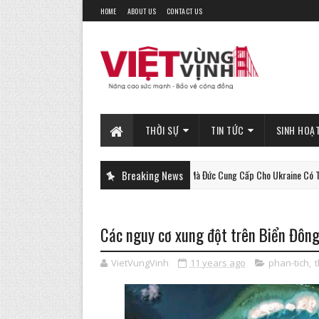
HOME
ABOUT US
CONTACT US
THỜI SỰ
TIN TỨC
SINH HOẠ
Xe Tăng Gepard Mà Đức Cung Cấp Cho Ukraine Có Thể Làm Được
Breaking News
PHAN-TICH
Các nguy cơ xung đột trên Biển Đông 
VietVungVinh
11 years ago
phan-tich
,
t