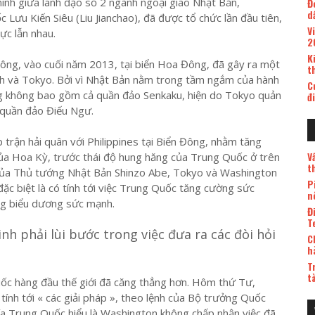
inh giữa lãnh đạo số 2 ngành ngoại giao Nhật Bản,
Đ
d
ưu Kiến Siêu (Liu Jianchao), đã được tổ chức lần đầu tiên,
V
ực lẫn nhau.
2
K
ông, vào cuối năm 2013, tại biển Hoa Đông, đã gây ra một
t
h và Tokyo. Bởi vì Nhật Bản nằm trong tầm ngắm của hành
C
òng không bao gồm cả quần đảo Senkaku, hiện do Tokyo quản
đ
à quần đảo Điếu Ngư.
 trận hải quân với Philippines tại Biển Đông, nhằm tăng
V
ủa Hoa Kỳ, trước thái độ hung hăng của Trung Quốc ở trên
t
của Thủ tướng Nhật Bản Shinzo Abe, Tokyo và Washington
P
ặc biệt là có tính tới việc Trung Quốc tăng cường sức
n
g biểu dương sức mạnh.
Đ
T
h phải lùi bước trong việc đưa ra các đòi hỏi
C
h
T
t
uốc hàng đầu thế giới đã căng thẳng hơn. Hôm thứ Tư,
ính tới « các giải pháp », theo lệnh của Bộ trưởng Quốc
a Trung Quốc hiểu là Washington không chấp nhận việc đã