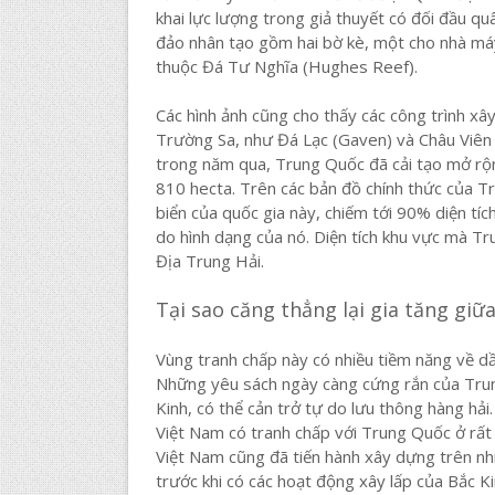
khai lực lượng trong giả thuyết có đối đầu 
đảo nhân tạo gồm hai bờ kè, một cho nhà má
thuộc Đá Tư Nghĩa (Hughes Reef).
Các hình ảnh cũng cho thấy các công trình x
Trường Sa, như Đá Lạc (Gaven) và Châu Viên
trong năm qua, Trung Quốc đã cải tạo mở rộn
810 hecta. Trên các bản đồ chính thức của Tr
biển của quốc gia này, chiếm tới 90% diện tíc
do hình dạng của nó. Diện tích khu vực mà Tr
Địa Trung Hải.
Tại sao căng thẳng lại gia tăng giữ
Vùng tranh chấp này có nhiều tiềm năng về dầu
Những yêu sách ngày càng cứng rắn của Trung
Kinh, có thể cản trở tự do lưu thông hàng hả
Việt Nam có tranh chấp với Trung Quốc ở rất
Việt Nam cũng đã tiến hành xây dựng trên nh
trước khi có các hoạt động xây lấp của Bắc K