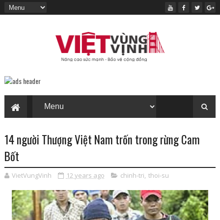
14 người Thượng Việt Nam trốn trong rừng Cam
Bốt
VietVungVinh
12 years ago
chinh-tri
,
thoi-su