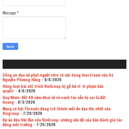
Message
*
Công an dọa xử phạt người chia sẻ nội dung livestream của bà
Nguyễn Phương Hằng
- 8/6/2026
Hàng loạt bài chỉ trích VinGroup bị gỡ bỏ vì ‘vi phạm bản
quyền’
- 8/6/2026
Quy Nhơn: đất 40 năm khai vỡ và canh tác vẫn bị coi là đất
hoang
- 8/3/2026
Mạng xã hội Threads đang trở thành mối đe dọa lớn nhất của
Vingroup
- 7/29/2026
Dự án đèo Hải Vân của VinGroup: những vấn đề của bản đánh giá tác
động môi trường
- 7/25/2026