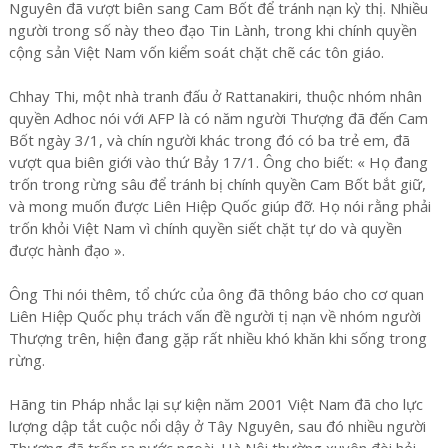
Nguyên đã vượt biên sang Cam Bốt để tránh nạn kỳ thị. Nhiều
người trong số này theo đạo Tin Lành, trong khi chính quyền
cộng sản Việt Nam vốn kiểm soát chặt chẽ các tôn giáo.
Chhay Thi, một nhà tranh đấu ở Rattanakiri, thuộc nhóm nhân
quyền Adhoc nói với AFP là có năm người Thượng đã đến Cam
Bốt ngày 3/1, và chín người khác trong đó có ba trẻ em, đã
vượt qua biên giới vào thứ Bảy 17/1. Ông cho biết: « Họ đang
trốn trong rừng sâu để tránh bị chính quyền Cam Bốt bắt giữ,
và mong muốn được Liên Hiệp Quốc giúp đỡ. Họ nói rằng phải
trốn khỏi Việt Nam vì chính quyền siết chặt tự do và quyền
được hành đạo ».
Ông Thi nói thêm, tổ chức của ông đã thông báo cho cơ quan
Liên Hiệp Quốc phụ trách vấn đề người tị nạn về nhóm người
Thượng trên, hiện đang gặp rất nhiều khó khăn khi sống trong
rừng.
Hãng tin Pháp nhắc lại sự kiện năm 2001 Việt Nam đã cho lực
lượng dập tắt cuộc nổi dậy ở Tây Nguyên, sau đó nhiều người
Thượng đã trốn ra nước ngoài. Hà Nội thường xuyên đòi hỏi