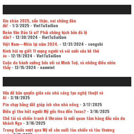
Xin chào 2025, cẩn thận, coi chừng đèn
đỏ!
- 1/3/2025
- VietTuSaiGon
Đoàn Văn Báu là ai? Phải chăng kịch bản đã lộ
dần?
- 12/30/2024
- VietTuSaiGon
Việt Nam—Nhìn lại năm 2024.
- 12/31/2024
- songchi
Kinh hãi vụ giết 11 mạng người và cái cười của kẻ thủ
ác
- 12/19/2024
- VietTuSaiGon
Cuộc du hành cưỡng bức với sư Minh Tuệ, và những điều nhìn
thấy
- 12/15/2024
- namviet
Vấn đề bản quyền giữa các nhà sáng tạo nghệ thuật và
AI
- 3/18/2025
Pin chạy bằng đất giúp ích cho nhà nông
- 3/17/2025
Điều gì thu hút người Mỹ gốc Hoa đến Texas?
- 3/16/2025
Chế tài và chiến tranh ở Ukraine là mối quan tâm hàng đầu của du
khách Nga
- 3/16/2025
Trung Quốc vượt qua Mỹ về sản xuất tàu chiến và tàu thương