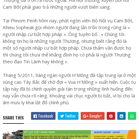
Cam Bốt phải giao trả những người vượt biên sang.
Tại Phnom Penh hôm nay, phát ngôn viên Bộ Nội vụ Cam Bốt,
Khieu Sopheak gọi nhóm người đang lẩn trốn trong rừng là «
người nhập cư bất hợp pháp ». Ông tuyên bố : « Chúng tôi
không tin họ là những người Thượng, nhưng biết rằng đó là
một số người nhập cư bất hợp pháp. Chưa thẩm vấn được họ
thì chúng tôi chưa thể khẳng định họ có phải là người Thượng
theo đạo Tin Lành hay không ».
Tháng 5/2011, hàng ngàn người H’Mông đã tập trung lại ở một
vùng cao Tây Bắc để chờ đợi « Vua H’Mông » xuất hiện. Cuộc tụ
tập này đã bị chính quyền giải tán trong những tình huống đến
nay vẫn chưa rõ ràng. Khoảng vài chục người bị bắt, vì bị cho là
âm mưu ly khai lật đổ chính phủ.
Facebook
Twitter
Google+
SHARE THIS