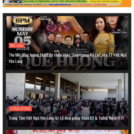
BAC-CALI
Thư Mời đồng hương tham dự chiều nhạc "Quê Hương Bỏ Lại" của TT Việt Ngữ
Văn Lang
CONG-DONG
Trung Tâm Việt Ngữ Văn Lang SJ: Lễ khai giảng Khoá 63 & Tưởng Niệm 9-11