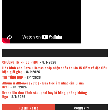
CHƯƠNG TRÌNH 60 PHÚT
- 8/1/2026
Hòa bình cho Gaza : Hamas chấp nhận thỏa thuận 15 điểm và đặt điều
kiện giải giáp
- 8/1/2026
TIN TỔNG HỢP
- 8/1/2026
Album Wallflower (2015) - Bữa tiệc âm nhạc của Diana
Krall
- 8/1/2026
Drone Ukraina đánh sâu, phơi bày lỗ hổng phòng không
Nga
- 8/1/2026
RECENT POSTS
COMMENTS