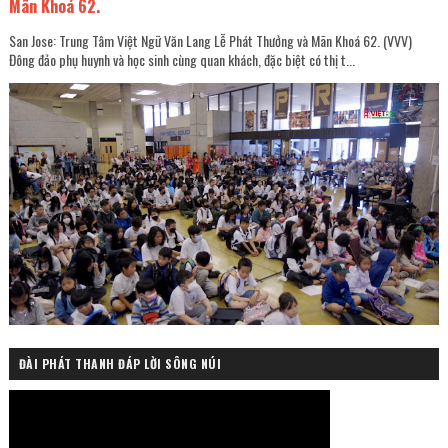
Mãn Khoá 62.
San Jose: Trung Tâm Việt Ngữ Văn Lang Lễ Phát Thưởng và Mãn Khoá 62. (VVV)
Đông đảo phụ huynh và học sinh cùng quan khách, đặc biệt có thị t...
ĐÀI PHÁT THANH ĐÁP LỜI SÔNG NÚI