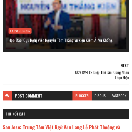
CONG-DONG
Họp Báo: Cựu Nghị Viên Nguyễn Tâm Thắng vụ kiện Kiêm Ái Vu Khống.
NEXT
ƯCV KV4 LS Diệp Thế Lân: Cùng Nhau
Thực Hiện
POST
COMMENT
BLOGGER
DISQUS
FACEBOOK
TIN NỔI BẬT
San Jose: Trung Tâm Việt Ngữ Văn Lang Lễ Phát Thưởng và