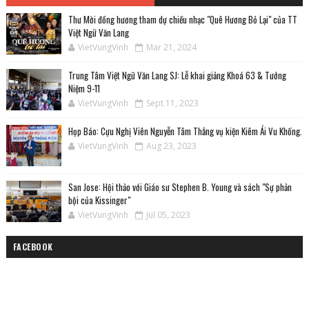
Thư Mời đồng hương tham dự chiều nhạc "Quê Hương Bỏ Lại" của TT
Việt Ngữ Văn Lang
VietVungVinh
Mar 21, 2024
Trung Tâm Việt Ngữ Văn Lang SJ: Lễ khai giảng Khoá 63 & Tưởng
Niệm 9-11
VietVungVinh
Sept 11, 2023
Họp Báo: Cựu Nghị Viên Nguyễn Tâm Thắng vụ kiện Kiêm Ái Vu Khống.
VietVungVinh
Aug 23, 2023
San Jose: Hội thảo với Giáo sư Stephen B. Young và sách "Sự phản
bội của Kissinger"
VietVungVinh
Jul 05, 2023
FACEBOOK