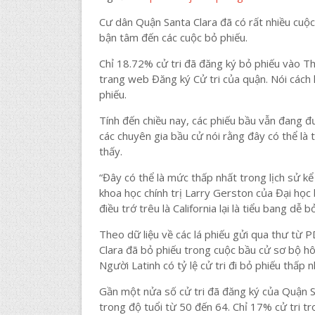
Cư dân Quận Santa Clara đã có rất nhiều cuộc
bận tâm đến các cuộc bỏ phiếu.
Chỉ 18.72% cử tri đã đăng ký bỏ phiếu vào T
trang web Đăng ký Cử tri của quận. Nói cách
phiếu.
Tính đến chiều nay, các phiếu bầu vẫn đang đ
các chuyên gia bầu cử nói rằng đây có thể là 
thấy.
“Đây có thể là mức thấp nhất trong lịch sử kể
khoa học chính trị Larry Gerston của Đại học 
điều trớ trêu là California lại là tiểu bang dễ b
Theo dữ liệu về các lá phiếu gửi qua thư từ 
Clara đã bỏ phiếu trong cuộc bầu cử sơ bộ hô
Người Latinh có tỷ lệ cử tri đi bỏ phiếu thấp
Gần một nửa số cử tri đã đăng ký của Quận Sa
trong độ tuổi từ 50 đến 64. Chỉ 17% cử tri t