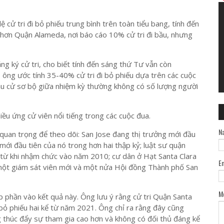
 cử tri đi bỏ phiếu trung bình trên toàn tiểu bang, tính đến
hơn Quận Alameda, nơi báo cáo 10% cử tri đi bầu, nhưng
ng ký cử tri, cho biết tính đến sáng thứ Tư vẫn còn
 ông ước tính 35-40% cử tri đi bỏ phiếu dựa trên các cuộc
ầu cử sơ bộ giữa nhiệm kỳ thường không có số lượng người
iều ứng cử viên nổi tiếng trong các cuộc đua.
N
 quan trọng để theo dõi: San Jose đang thị trưởng mới đầu
ới đầu tiên của nó trong hơn hai thập kỷ; luật sư quận
ể từ khi nhậm chức vào năm 2010; cư dân ở Hạt Santa Clara
E
o một giám sát viên mới và một nửa Hội đồng Thành phố San
M
 phần vào kết quả này. Ông lưu ý rằng cử tri Quận Santa
 bỏ phiếu hai kể từ năm 2021. Ông chỉ ra rằng đây cũng
 thúc đẩy sự tham gia cao hơn và không có đối thủ đáng kể