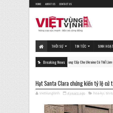
HOME
ABOUT US
CONTACT US
THỜI SỰ
TIN TỨC
SINH HOẠ
Xe Tăng Gepard Mà Đức Cung Cấp Cho Ukraine Có Thể Làm Được Điều
Breaking News
PHAN-TICH
Hạt Santa Clara chứng kiến ​​tỷ lệ cử 
VietVungVinh
4 years ago
hoa-ky
,
tin-t