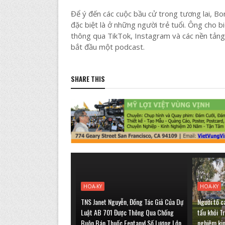
Để ý đến các cuộc bầu cử trong tương lai, Bo
đặc biệt là ở những người trẻ tuổi. Ông cho b
thông qua TikTok, Instagram và các nền tảng
bắt đầu một podcast.
SHARE THIS
HOA-KY
HOA-KY
TNS Janet Nguyễn, Đồng Tác Giả Của Dự
Người tố c
Luật AB 701 Được Thông Qua Chống
tẩu khỏi T
Buôn Bán Thuốc Fentanyl Số Lượng Lớn
nghiệm ki