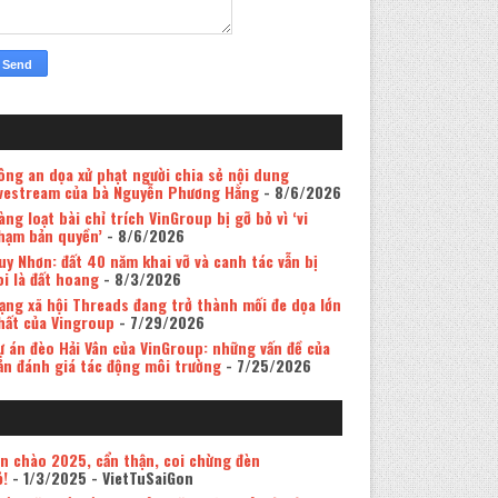
ông an dọa xử phạt người chia sẻ nội dung
ivestream của bà Nguyễn Phương Hằng
- 8/6/2026
àng loạt bài chỉ trích VinGroup bị gỡ bỏ vì ‘vi
hạm bản quyền’
- 8/6/2026
uy Nhơn: đất 40 năm khai vỡ và canh tác vẫn bị
oi là đất hoang
- 8/3/2026
ạng xã hội Threads đang trở thành mối đe dọa lớn
hất của Vingroup
- 7/29/2026
ự án đèo Hải Vân của VinGroup: những vấn đề của
ản đánh giá tác động môi trường
- 7/25/2026
in chào 2025, cẩn thận, coi chừng đèn
ỏ!
- 1/3/2025
- VietTuSaiGon