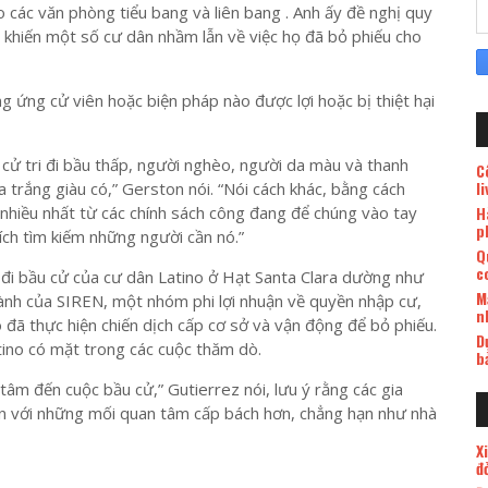
các văn phòng tiểu bang và liên bang . Anh ấy đề nghị quy
ã khiến một số cư dân nhầm lẫn về việc họ đã bỏ phiếu cho
 ứng cử viên hoặc biện pháp nào được lợi hoặc bị thiệt hại
ệ cử tri đi bầu thấp, người nghèo, người da màu và thanh
C
l
 trắng giàu có,” Gerston nói. “Nói cách khác, bằng cách
hiều nhất từ ​​các chính sách công đang để chúng vào tay
H
p
ch tìm kiếm những người cần nó.”
Q
c
 đi bầu cử của cư dân Latino ở Hạt Santa Clara dường như
M
hành của SIREN, một nhóm phi lợi nhuận về quyền nhập cư,
n
ô đã thực hiện chiến dịch cấp cơ sở và vận động để bỏ phiếu.
D
atino có mặt trong các cuộc thăm dò.
b
tâm đến cuộc bầu cử,” Gutierrez nói, lưu ý rằng các gia
lộn với những mối quan tâm cấp bách hơn, chẳng hạn như nhà
X
đ