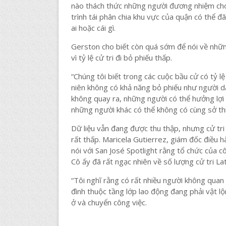
nào thách thức những người đương nhiệm cho 
trình tái phân chia khu vực của quận có thể đ
ai hoặc cái gì.
Gerston cho biết còn quá sớm để nói về những
vì tỷ lệ cử tri đi bỏ phiếu thấp.
“Chúng tôi biết trong các cuộc bầu cử có tỷ l
niên không có khả năng bỏ phiếu như người da
không quay ra, những người có thể hưởng lợi n
những người khác có thể không có cùng sở thí
Dữ liệu vẫn đang được thu thập, nhưng cử tri
rất thấp. Maricela Gutierrez, giám đốc điều 
nói với San José Spotlight rằng tổ chức của c
Cô ấy đã rất ngạc nhiên về số lượng cử tri L
“Tôi nghĩ rằng có rất nhiều người không quan 
đình thuộc tầng lớp lao động đang phải vật 
ở và chuyển công việc.