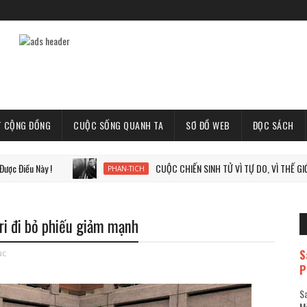
T CỘNG ĐỒNG
CUỘC SỐNG QUANH TA
SƠ ĐỒ WEB
ĐỌC SÁCH
 Này !
CUỘC CHIẾN SINH TỬ VÌ TỰ DO, VÌ THẾ GIỚI TỰ DO
PHAN-TICH
tri đi bỏ phiếu giảm mạnh
S
uc
P
Sa
Mã