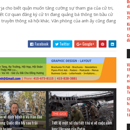
Đ
d
rja cho biết quận muốn tăng cường sự tham gia của cử tri,
V
iết Cơ quan đăng ký cử tri đang quảng bá thông tin bầu cử
2
 truyền thông xã hội khác. Văn phòng của anh ấy cũng đang
K
t
C
đ
Facebook
Twitter
Google+
V
t
P
n
Đ
T
C
h
T
t
THE-GIOI
áo về dịch bệnh ở Vũ Hán đào
rung Quốc đến Mỹ sau trải
Tiết lộ một số chi tiết thú vị về cuộc xâm
nh hoàng
lược Ukraine của Putin