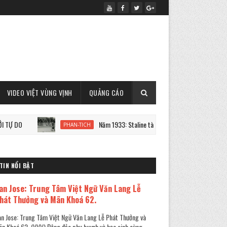
VIDEO VIỆT VÙNG VỊNH
QUẢNG CÁO
Năm 1933: Staline tàn sát 7 triệu người Ukraine
PHAN-TICH
TIN NỔI BẬT
an Jose: Trung Tâm Việt Ngữ Văn Lang Lễ
hát Thưởng và Mãn Khoá 62.
n Jose: Trung Tâm Việt Ngữ Văn Lang Lễ Phát Thưởng và
n Khoá 62. (VVV) Đông đảo phụ huynh và học sinh cùng