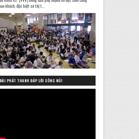
an khách, đặc biệt có thị t...
ĐÀI PHÁT THANH ĐÁP LỜI SÔNG NÚI