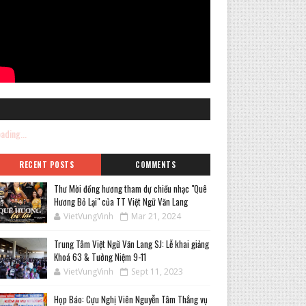
ading...
RECENT POSTS
COMMENTS
Thư Mời đồng hương tham dự chiều nhạc "Quê
Hương Bỏ Lại" của TT Việt Ngữ Văn Lang
VietVungVinh
Mar 21, 2024
Trung Tâm Việt Ngữ Văn Lang SJ: Lễ khai giảng
Khoá 63 & Tưởng Niệm 9-11
VietVungVinh
Sept 11, 2023
Họp Báo: Cựu Nghị Viên Nguyễn Tâm Thắng vụ