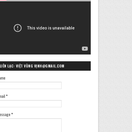
LIÊN LẠC: VIỆT VÙNG VỊNH@GMAIL.COM
ame
mail
*
essage
*