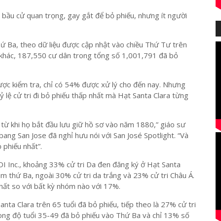
 bầu cử quan trọng, gay gắt để bỏ phiếu, nhưng ít người
hứ Ba, theo dữ liệu được cập nhật vào chiều Thứ Tư trên
 khác, 187,550 cư dân trong tổng số 1,001,791 đã bỏ
ược kiểm tra, chỉ có 54% được xử lý cho đến nay. Nhưng
tỷ lệ cử tri đi bỏ phiếu thấp nhất mà Hạt Santa Clara từng
 từ khi họ bắt đầu lưu giữ hồ sơ vào năm 1880,” giáo sư
bang San Jose đã nghỉ hưu nói với San José Spotlight. “Và
ỏ phiếu nhất”.
PDI Inc., khoảng 33% cử tri Da đen đăng ký ở Hạt Santa
m thứ Ba, ngoài 30% cử tri da trắng và 23% cử tri Châu Á.
 nhất so với bất kỳ nhóm nào với 17%.
nta Clara trên 65 tuổi đã bỏ phiếu, tiếp theo là 27% cử tri
rong độ tuổi 35-49 đã bỏ phiếu vào Thứ Ba và chỉ 13% số