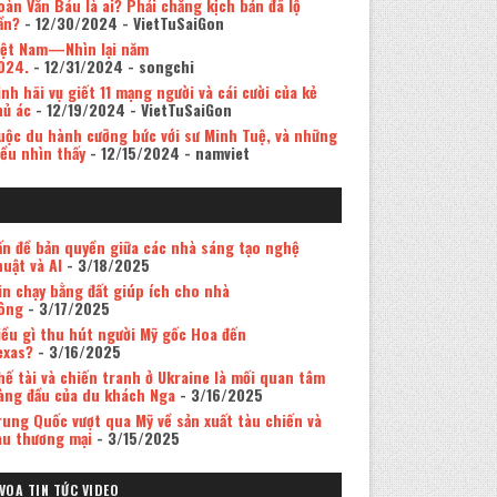
oàn Văn Báu là ai? Phải chăng kịch bản đã lộ
ần?
- 12/30/2024
- VietTuSaiGon
iệt Nam—Nhìn lại năm
024.
- 12/31/2024
- songchi
inh hãi vụ giết 11 mạng người và cái cười của kẻ
hủ ác
- 12/19/2024
- VietTuSaiGon
uộc du hành cưỡng bức với sư Minh Tuệ, và những
iều nhìn thấy
- 12/15/2024
- namviet
ấn đề bản quyền giữa các nhà sáng tạo nghệ
huật và AI
- 3/18/2025
in chạy bằng đất giúp ích cho nhà
ông
- 3/17/2025
iều gì thu hút người Mỹ gốc Hoa đến
exas?
- 3/16/2025
hế tài và chiến tranh ở Ukraine là mối quan tâm
àng đầu của du khách Nga
- 3/16/2025
rung Quốc vượt qua Mỹ về sản xuất tàu chiến và
àu thương mại
- 3/15/2025
VOA TIN TỨC VIDEO