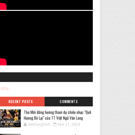
ading...
RECENT POSTS
COMMENTS
Thư Mời đồng hương tham dự chiều nhạc "Quê
Hương Bỏ Lại" của TT Việt Ngữ Văn Lang
VietVungVinh
Mar 21, 2024