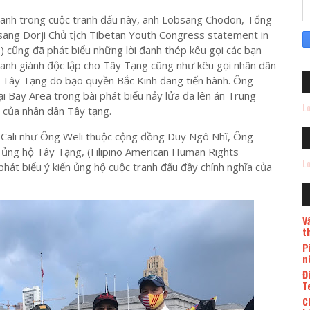
a anh trong cuộc tranh đấu này, anh Lobsang Chodon, Tổng
ng Dorji Chủ tịch Tibetan Youth Congress statement in
 cũng đã phát biểu những lời đanh thép kêu gọi các bạn
tranh giành độc lập cho Tây Tạng cũng như kêu gọi nhân dân
ại Tây Tạng do bạo quyền Bắc Kinh đang tiến hành. Ông
 Bay Area trong bài phát biểu nảy lửa đã lên án Trung
Lo
t của nhân dân Tây tạng.
c Cali như Ông Weli thuộc cộng đồng Duy Ngô Nhĩ, Ông
 ủng hộ Tây Tạng, (Filipino American Human Rights
Lo
 phát biểu ý kiến ủng hộ cuộc tranh đấu đầy chính nghĩa của
V
t
P
n
Đ
T
C