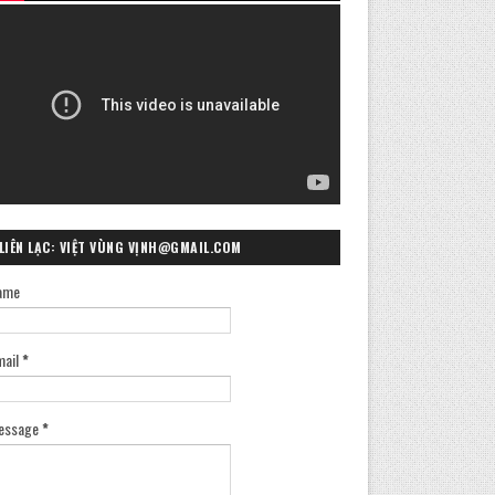
LIÊN LẠC: VIỆT VÙNG VỊNH@GMAIL.COM
ame
mail
*
essage
*