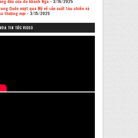
àng đầu của du khách Nga
- 3/16/2025
rung Quốc vượt qua Mỹ về sản xuất tàu chiến và
àu thương mại
- 3/15/2025
VOA TIN TỨC VIDEO