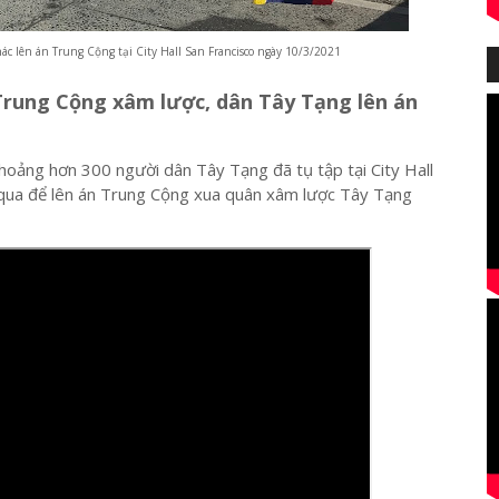
ác lên án Trung Cộng tại City Hall San Francisco ngày 10/3/2021
rung Cộng xâm lược, dân Tây Tạng lên án
ảng hơn 300 người dân Tây Tạng đã tụ tập tại City Hall
 qua để lên án Trung Cộng xua quân xâm lược Tây Tạng