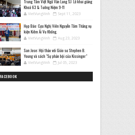
Trung Tâm Việt Ngữ Văn Lang SJ: Lễ khai giảng
Khoá 63 & Tưởng Niệm 9-11
VietVungVinh
Sept 11, 2023
Họp Báo: Cựu Nghị Viên Nguyễn Tâm Thắng vụ
kiện Kiêm Ái Vu Khống.
VietVungVinh
Aug 23, 2023
San Jose: Hội thảo với Giáo sư Stephen B.
Young và sách "Sự phản bội của Kissinger"
VietVungVinh
Jul 05, 2023
FACEBOOK