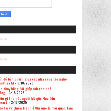
ading...
ading...
ấn đề bản quyền giữa các nhà sáng tạo nghệ
huật và AI
- 3/18/2025
in chạy bằng đất giúp ích cho nhà
ông
- 3/17/2025
iều gì thu hút người Mỹ gốc Hoa đến
exas?
- 3/16/2025
hế tài và chiến tranh ở Ukraine là mối quan tâm