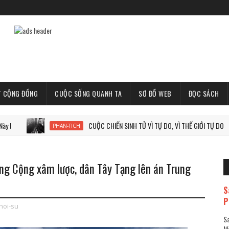
T CỘNG ĐỒNG
CUỘC SỐNG QUANH TA
SƠ ĐỒ WEB
ĐỌC SÁCH
CUỘC CHIẾN SINH TỬ VÌ TỰ DO, VÌ THẾ GIỚI TỰ DO
PHAN-TICH
ng Cộng xâm lược, dân Tây Tạng lên án Trung
S
P
hoi-su
Sa
Mã