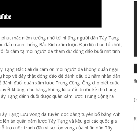
t phút mặc niệm tưởng nhớ tới những người dân Tây Tạng
ộc đấu tranh chống Bắc Kinh xâm lược. Đại diện ban tổ chức,
 lời cảm tạ mọi người đã tham dự đông đảo buổi mít tinh
 Tạng Bắc Cali đã cám ơn mọi người đã không quản ngại
ể tụ họp về đây thật đông đảo để đánh dấu 62 năm nhân dân
N
 đánh đuổi quân xâm lược Trung Cộng. Ông cho biết cuộc
quyết không, đầu hàng, không lùi bước trước kẻ thù hung
hi Tây Tạng đánh đuổi được quân xâm lược Trung Cộng ra
E
Tây Tạng Lưu Vong đã tuyên đọc bảng tuyên bố bằng Anh
M
 lên án quân xâm lược Tây Tạng và kêu gọi các quốc gia
 hỗ trợ cuộc tranh đấu vì sự tồn vong của nhân dân Tây