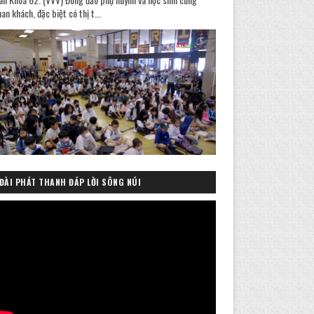
an khách, đặc biệt có thị t...
ĐÀI PHÁT THANH ĐÁP LỜI SÔNG NÚI