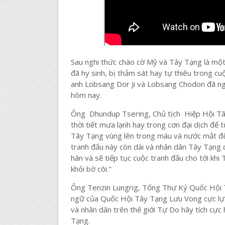
Sau nghi thức chào cờ Mỹ và Tây Tạng là mộ
đã hy sinh, bị thảm sát hay tự thiêu trong cu
anh Lobsang Dor Ji và Lobsang Chodon đã ngỏ
hôm nay.
Ông Dhundup Tsering, Chủ tịch Hiệp Hội Tây
thời tiết mưa lạnh hay trong cơn đại dịch đ
Tây Tạng vùng lên trong máu và nước mắt để
tranh đấu này còn dài và nhân dân Tây Tạng 
hãn và sẽ tiếp tục cuộc tranh đấu cho tới k
khỏi bờ cõi."
Ông Tenzin Lungrig, Tổng Thư Ký Quốc Hội 
ngữ của Quốc Hội Tây Tạng Lưu Vong cực lực
và nhân dân trên thế giới Tự Do hãy tích cực
Tạng.