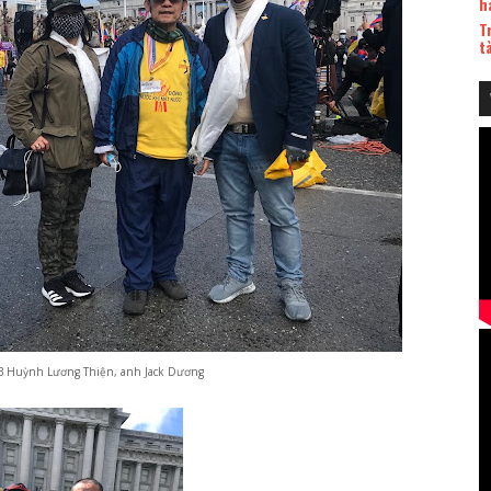
h
T
t
 NB Huỳnh Lương Thiện, anh Jack Dương