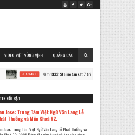
VIDEO VIỆT VÙNG VỊNH
QUẢNG CÁO
Năm 1933: Staline tàn sát 7 triệu người Ukraine
PHAN-TICH
PHAN-TI
TIN NỔI BẬT
an Jose: Trung Tâm Việt Ngữ Văn Lang Lễ
hát Thưởng và Mãn Khoá 62.
n Jose: Trung Tâm Việt Ngữ Văn Lang Lễ Phát Thưởng và
n Khoá 62. (VVV) Đông đảo phụ huynh và học sinh cùng