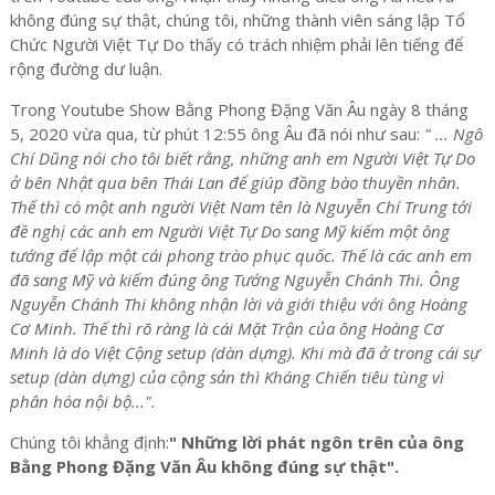
không đúng sự thật, chúng tôi, những thành viên sáng lập Tổ
Chức Người Việt Tự Do thấy có trách nhiệm phải lên tiếng để
rộng đường dư luận.
Trong Youtube Show Bằng Phong Đặng Văn Âu ngày 8 tháng
5, 2020 vừa qua, từ phút 12:55 ông Âu đã nói như sau:
" ... Ngô
Chí Dũng nói cho tôi biết rằng, những anh em Người Việt Tự Do
ở bên Nhật qua bên Thái Lan để giúp đồng bào thuyền nhân.
Thế thì có một anh người Việt Nam tên là Nguyễn Chí Trung tới
đề nghị các anh em Người Việt Tự Do sang Mỹ kiếm một ông
tướng để lập một cái phong trào phục quốc. Thế là các anh em
đã sang Mỹ và kiếm đúng ông Tướng Nguyễn Chánh Thi. Ông
Nguyễn Chánh Thi không nhận lời và giới thiệu với ông Hoàng
Cơ Minh. Thế thì rõ ràng là cái Mặt Trận của ông Hoàng Cơ
Minh là do Việt Cộng setup (dàn dựng). Khi mà đã ở trong cái sự
setup (dàn dựng) của cộng sản thì Kháng Chiến tiêu tùng vì
phân hóa nội bộ...".
Chúng tôi khẳng định:
" Những lời phát ngôn trên của ông
Bằng Phong Đặng Văn Âu không đúng sự thật".