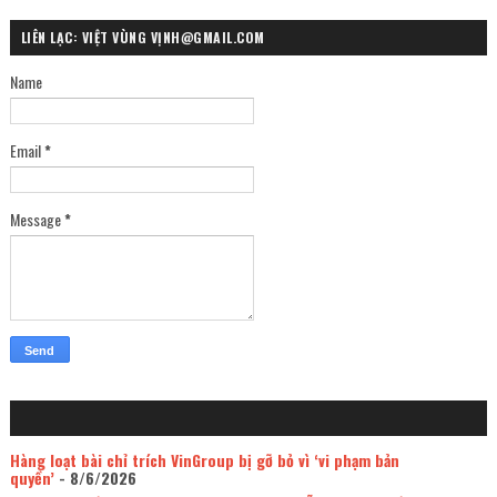
LIÊN LẠC: VIỆT VÙNG VỊNH@GMAIL.COM
Name
Email
*
Message
*
Hàng loạt bài chỉ trích VinGroup bị gỡ bỏ vì ‘vi phạm bản
quyền’
- 8/6/2026