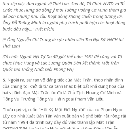
thu xếp việc đưa người về Thái Lan. Sau đó, Tổ Chức NVTD và Tổ
Chức Phục Hưng đã đồng ý mời Tướng Hoàng Cơ Minh tham gia
để bàn những nhu cầu hoạt động kháng chiến trong tương lai.
Ông Đỗ Thông Minh là người phụ trách phối hợp các hoạt động
bước đầu này..." (Hết trích)
(* Ông Nguyễn Chí Trung là cựu nhân viên Toà Đại Sứ VNCH tại
Thái Lan)
(Tổ chức Người Việt Tự Do đã giải thể năm 1981 để cùng với Tố
chức Phục Hưng và Lực Lượng Quân Dân kết thành Mặt Trận
Quốc Gia Thống Nhất Giải Phóng VN)
5.
Ngoài ra, sự rạn vỡ đáng tiếc của Mặt Trận, theo nhận định
của chúng tôi khởi đi từ cá tánh khác biệt bất khả dung hòa của
hai vị lãnh đạo Mặt Trận lúc đó là Chủ Tịch Hoàng Cơ Minh và
Tổng Vụ Trưởng Tổng Vụ Hải Ngoại Phạm Văn Liễu.
Thưa quý vị, cuốn "Hồi Ký Một Đời Người" của cụ Phạm Ngọc
Lũy do Nhà Xuất Bản Tân Văn xuất bản và phổ biến rất rộng rãi
từ năm 1994 đã trình bày đầy đủ việc thành lập Mặt Trận
QGTNGPVN, hoàn toàn khác với những gì ông Đặng Văn Âu