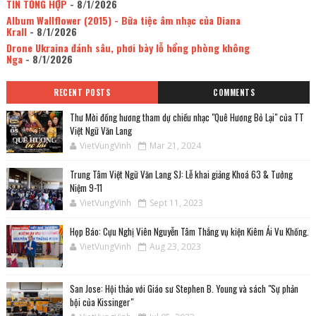
TIN TỔNG HỢP
- 8/1/2026
Album Wallflower (2015) - Bữa tiệc âm nhạc của Diana
Krall
- 8/1/2026
Drone Ukraina đánh sâu, phơi bày lỗ hổng phòng không
Nga
- 8/1/2026
RECENT POSTS
COMMENTS
Thư Mời đồng hương tham dự chiều nhạc "Quê Hương Bỏ Lại" của TT
Việt Ngữ Văn Lang
VietVungVinh
Mar 21, 2024
Trung Tâm Việt Ngữ Văn Lang SJ: Lễ khai giảng Khoá 63 & Tưởng
Niệm 9-11
VietVungVinh
Sept 11, 2023
Họp Báo: Cựu Nghị Viên Nguyễn Tâm Thắng vụ kiện Kiêm Ái Vu Khống.
VietVungVinh
Aug 23, 2023
San Jose: Hội thảo với Giáo sư Stephen B. Young và sách "Sự phản
bội của Kissinger"