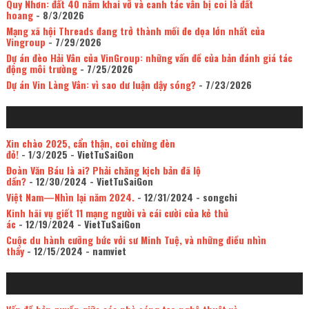
Quy Nhơn: đất 40 năm khai vỡ và canh tác vẫn bị coi là đất
hoang
- 8/3/2026
Mạng xã hội Threads đang trở thành mối đe dọa lớn nhất của
Vingroup
- 7/29/2026
Dự án đèo Hải Vân của VinGroup: những vấn đề của bản đánh giá tác
động môi trường
- 7/25/2026
Dự án Vin Làng Vân: vì sao dư luận dậy sóng?
- 7/23/2026
Xin chào 2025, cẩn thận, coi chừng đèn
đỏ!
- 1/3/2025
- VietTuSaiGon
Đoàn Văn Báu là ai? Phải chăng kịch bản đã lộ
dần?
- 12/30/2024
- VietTuSaiGon
Việt Nam—Nhìn lại năm 2024.
- 12/31/2024
- songchi
Kinh hãi vụ giết 11 mạng người và cái cười của kẻ thủ
ác
- 12/19/2024
- VietTuSaiGon
Cuộc du hành cưỡng bức với sư Minh Tuệ, và những điều nhìn
thấy
- 12/15/2024
- namviet