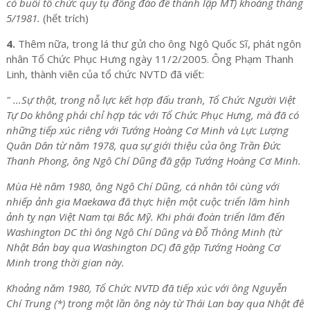
có buổi tổ chức quy tụ đông đảo để thành lập MT) khoảng tháng
5/1981.
(hết trích)
4.
Thêm nữa, trong lá thư gửi cho ông Ngô Quốc Sĩ, phát ngôn
nhân Tổ Chức Phục Hưng ngày 11/2/2005. Ông Phạm Thanh
Linh, thành viên của tổ chức NVTD đã viết:
" ...Sự thật, trong nỗ lực kết hợp đấu tranh, Tổ Chức Người Việt
Tự Do không phải chỉ hợp tác với Tổ Chức Phục Hưng, mà đã có
những tiếp xúc riêng với Tướng Hoàng Cơ Minh và Lực Lượng
Quân Dân từ năm 1978, qua sự giới thiệu của ông Trần Đức
Thanh Phong, ông Ngô Chí Dũng đã gặp Tướng Hoàng Cơ Minh.
Mùa Hè năm 1980, ông Ngô Chí Dũng, cá nhân tôi cùng với
nhiếp ảnh gia Maekawa đã thực hiện một cuộc triển lãm hình
ảnh tỵ nạn Việt Nam tại Bắc Mỹ. Khi phái đoàn triển lãm đến
Washington DC thì ông Ngô Chí Dũng và Đỗ Thông Minh (từ
Nhật Bản bay qua Washington DC) đã gặp Tướng Hoàng Cơ
Minh trong thời gian này.
Khoảng năm 1980, Tổ Chức NVTD đã tiếp xúc với ông Nguyễn
Chí Trung (*) trong một lần ông này từ Thái Lan bay qua Nhật để