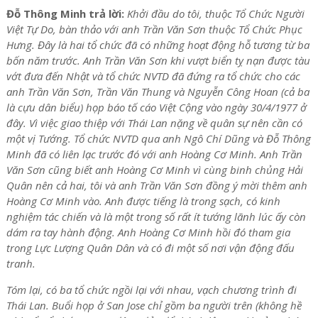
Đỗ Thông Minh trả lời:
Khởi đầu do tôi, thuộc Tổ Chức Người
Việt Tự Do, bàn thảo với anh Trần Văn Sơn thuộc Tổ Chức Phục
Hưng. Đây là hai tổ chức đã có những hoạt động hỗ tương từ ba
bốn năm trước. Anh Trần Văn Sơn khi vượt biển tỵ nạn được tàu
vớt đưa đến Nhật và tổ chức NVTD đã đứng ra tổ chức cho các
anh Trần Văn Sơn, Trần Văn Thung và Nguyễn Công Hoan (cả ba
là cựu dân biểu) họp báo tố cáo Việt Cộng vào ngày 30/4/1977 ở
đây. Vì việc giao thiệp với Thái Lan nặng về quân sự nên cần có
một vị Tướng. Tổ chức NVTD qua anh Ngô Chí Dũng và Đỗ Thông
Minh đã có liên lạc trước đó với anh Hoàng Cơ Minh. Anh Trần
Văn Sơn cũng biết anh Hoàng Cơ Minh vì cùng binh chủng Hải
Quân nên cả hai, tôi và anh Trần Văn Sơn đồng ý mời thêm anh
Hoàng Cơ Minh vào. Anh được tiếng là trong sạch, có kinh
nghiệm tác chiến và là một trong số rất ít tướng lãnh lúc ấy còn
dám ra tay hành động. Anh Hoàng Cơ Minh hồi đó tham gia
trong Lực Lượng Quân Dân và có đi một số nơi vận động đấu
tranh.
Tóm lại, có ba tổ chức ngồi lại với nhau, vạch chương trình đi
Thái Lan. Buổi họp ở San Jose chỉ gồm ba người trên (không hề