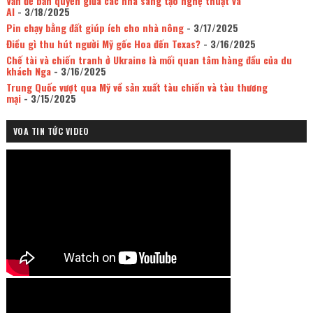
Vấn đề bản quyền giữa các nhà sáng tạo nghệ thuật và
AI
- 3/18/2025
Pin chạy bằng đất giúp ích cho nhà nông
- 3/17/2025
Điều gì thu hút người Mỹ gốc Hoa đến Texas?
- 3/16/2025
Chế tài và chiến tranh ở Ukraine là mối quan tâm hàng đầu của du
khách Nga
- 3/16/2025
Trung Quốc vượt qua Mỹ về sản xuất tàu chiến và tàu thương
mại
- 3/15/2025
VOA TIN TỨC VIDEO