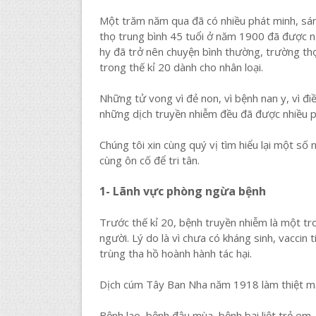
Một trăm năm qua đã có nhiều phát minh, sáng
thọ trung bình 45 tuổi ở năm 1900 đã được nâng
hy đã trở nên chuyện bình thường, trường thọ
trong thế kỉ 20 dành cho nhân loại.
Những tử vong vì đẻ non, vì bệnh nan y, vì đi
những dịch truyền nhiễm đều đã được nhiều p
Chúng tôi xin cùng quý vị tìm hiểu lại một số
cùng ôn cố để tri tân.
1- Lãnh vực phòng ngừa bệnh
Trước thế kỉ 20, bệnh truyền nhiễm là một t
người. Lý do là vì chưa có kháng sinh, vaccin
trùng tha hồ hoành hành tác hại.
Dịch cúm Tây Ban Nha năm 1918 làm thiệt mạn
Bệnh lao, bệnh đậu mùa, bệnh bại liệt trẻ em