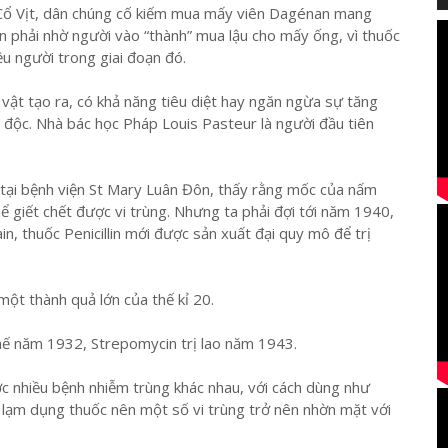
 Cổ Vịt, dân chúng cố kiếm mua mấy viên Dagénan mang
n phải nhờ người vào “thành” mua lậu cho mấy ống, vì thuốc
u người trong giai đoạn đó.
h vật tạo ra, có khả năng tiêu diệt hay ngăn ngừa sự tăng
m độc. Nhà bác học Pháp Louis Pasteur là người đầu tiên
tại bệnh viện St Mary Luân Đôn, thấy rằng mốc của nấm
 thể giết chết được vi trùng. Nhưng ta phải đợi tới năm 1940,
n, thuốc Penicillin mới được sản xuất đại quy mô để trị
một thành quả lớn của thế kỉ 20.
hế năm 1932, Strepomycin trị lao năm 1943.
ược nhiều bệnh nhiễm trùng khác nhau, với cách dùng như
i lạm dụng thuốc nên một số vi trùng trở nên nhờn mặt với