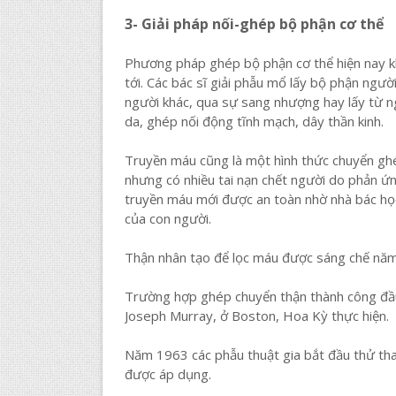
3- Giải pháp nối-ghép bộ phận cơ thể
Phương pháp ghép bộ phận cơ thể hiện nay kh
tới. Các bác sĩ giải phẫu mổ lấy bộ phận ngư
người khác, qua sự sang nhượng hay lấy từ n
da, ghép nối động tĩnh mạch, dây thần kinh.
Truyền máu cũng là một hình thức chuyển ghép
nhưng có nhiều tai nạn chết người do phản ứ
truyền máu mới được an toàn nhờ nhà bác học 
của con người.
Thận nhân tạo để lọc máu được sáng chế nă
Trường hợp ghép chuyển thận thành công đầu 
Joseph Murray, ở Boston, Hoa Kỳ thực hiện.
Năm 1963 các phẫu thuật gia bắt đầu thử thay
được áp dụng.