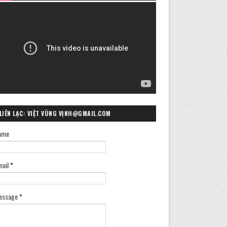
LIÊN LẠC: VIỆT VÙNG VỊNH@GMAIL.COM
ame
mail
*
essage
*