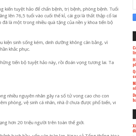
 kiến tuyệt hảo để chẩn bệnh, trị bệnh, phòng bệnh. Tuổi
 lên 76,5 tuổi vào cuối thế kỉ, cái gọi là thất thập cổ lai
 đã là một trong nhiều quà tặng của nền y khoa tiến bộ
ều kiện sinh sống kém, dinh dưỡng không cân bằng, vì
C
hần khắc phục.
l
H
 những tiến bộ tuyệt hảo này, rồi đoán vọng tương lai. Ta
p
Q
c
M
n
D
rong nhiều nguyên nhân gây ra số tử vong cao cho con
b
 tiêm phòng, vệ sinh cá nhân, nhà ở chưa được phổ biến, vi
g hơn 20 triệu người trên toàn thế giới.
X
đ
, bệnh bạch hầu, uốn ván tràn lan. Ngay cả Tổng thống Hoa