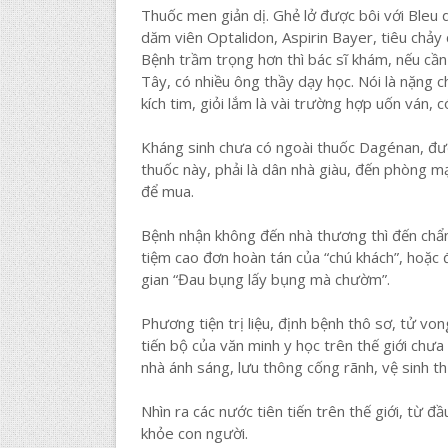
Thuốc men giản dị. Ghẻ lở được bôi với Bleu
dăm viên Optalidon, Aspirin Bayer, tiêu chảy 
Bệnh trầm trọng hơn thì bác sĩ khám, nếu cần
Tây, có nhiều ông thầy dạy học. Nói là nặng c
kích tim, giỏi lắm là vài trường hợp uốn ván, 
Kháng sinh chưa có ngoài thuốc Dagénan, đượ
thuốc này, phải là dân nhà giàu, đến phòng mạ
để mua.
Bệnh nhận không đến nhà thương thì đến chẩn
tiệm cao đơn hoàn tán của “chú khách”, hoặc đ
gian “Đau bụng lấy bụng mà chườm”.
Phương tiện trị liệu, định bệnh thô sơ, tử vo
tiến bộ của văn minh y học trên thế giới chư
nhà ánh sáng, lưu thông cống rãnh, vệ sinh t
Nhìn ra các nước tiên tiến trên thế giới, từ đ
khỏe con người.