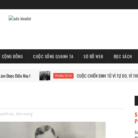
T CỘNG ĐỒNG
CUỘC SỐNG QUANH TA
SƠ ĐỒ WEB
ĐỌC SÁCH
u Này !
CUỘC CHIẾN SINH TỬ VÌ TỰ DO, VÌ THẾ GIỚI TỰ D
PHAN-TICH
S
uanh-ta
,
doi-song
P
Sa
Mã