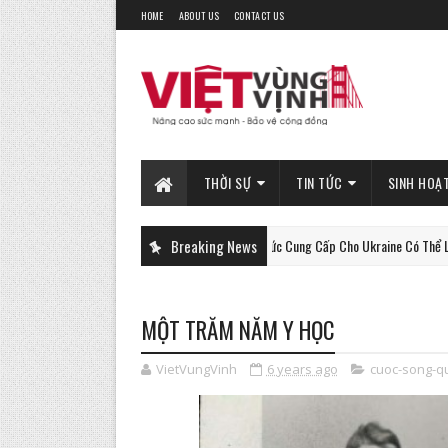
HOME
ABOUT US
CONTACT US
THỜI SỰ
TIN TỨC
SINH HOẠ
Xe Tăng Gepard Mà Đức Cung Cấp Cho Ukraine Có Thể Làm Được Điề
Breaking News
PHAN-TICH
MỘT TRĂM NĂM Y HỌC
VietVungVinh
6 years ago
cuoc-song-q