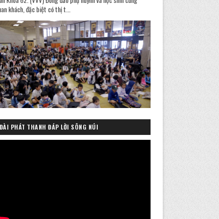
an khách, đặc biệt có thị t...
ĐÀI PHÁT THANH ĐÁP LỜI SÔNG NÚI