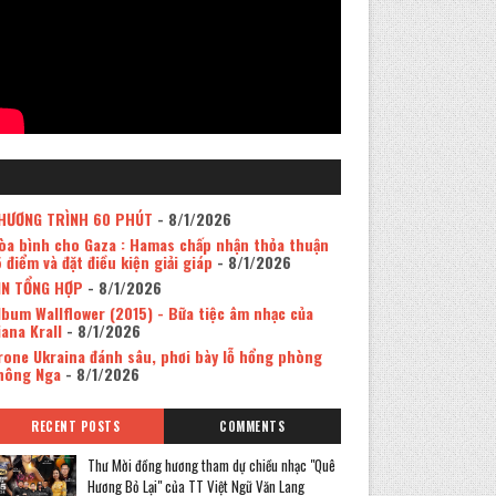
HƯƠNG TRÌNH 60 PHÚT
- 8/1/2026
òa bình cho Gaza : Hamas chấp nhận thỏa thuận
5 điểm và đặt điều kiện giải giáp
- 8/1/2026
IN TỔNG HỢP
- 8/1/2026
lbum Wallflower (2015) - Bữa tiệc âm nhạc của
iana Krall
- 8/1/2026
rone Ukraina đánh sâu, phơi bày lỗ hổng phòng
hông Nga
- 8/1/2026
RECENT POSTS
COMMENTS
Thư Mời đồng hương tham dự chiều nhạc "Quê
Hương Bỏ Lại" của TT Việt Ngữ Văn Lang