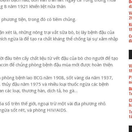
Đ
d
ng 8 năm 1921 khiến liệt nửa thân.
V
2
 phương tiện, trong đó có tiêm chủng.
K
t
xét là, những nông trại vắt sữa bò, bị lây bệnh đậu của
C
ích ngừa là để tạo ra chất kháng thể chống lại sự xâm nhập
đ
 đầu tiên cấy chất liệu từ vết đậu của bò cho người để tạo
 vaccin để chủng phòng bệnh đậu mùa mới được hoàn thiện.
V
t
P
cin phòng bệnh lao BCG năm 1908, sốt vàng da năm 1937,
n
, thủy đậu năm 1975 và nhiều loại thuốc ngừa các bệnh
Đ
n các loại, thương hàn, dịch tả, ho gà…
T
C
a sổ trên thế giới, ngoại trừ một vài địa phương nhỏ.
h
 ngừa sốt rét, và phòng HIV/AIDS.
T
t