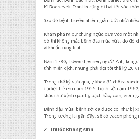
Kì Roosevelt Franklin cũng bị bại liệt vào thá
Sau đó bệnh truyền nhiễm giảm bớt nhờ nhiều
Khám phá ra dự chủng ngừa dựa vào một nhận 
bò thì không mắc bệnh đậu mùa nữa, do đó ch
vi khuẩn cùng loại.
Năm 1790, Edward Jenner, người Anh, là người
tính miễn dịch, nhưng phải đợi tới thế kỷ 20
Trong thế kỷ vừa qua, y khoa đã chế ra vac
bại liệt trẻ em năm 1955, bệnh sởi năm 1962
khác như bệnh quai bị, bạch hầu, cúm, viêm ga
Bệnh đậu mùa, bệnh sởi đã được coi như bị xó
Trong tương lai gần đây, sẽ có vaccin phòng
2- Thuốc kháng sinh