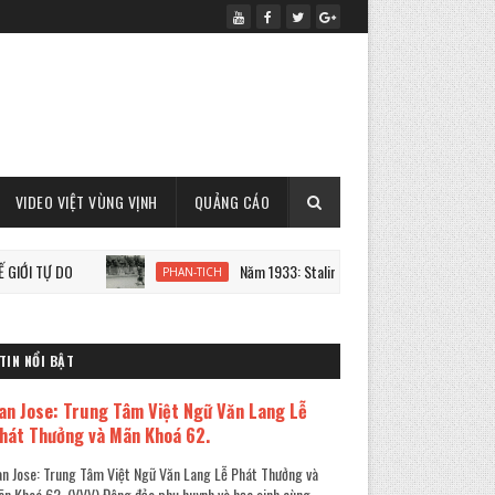
VIDEO VIỆT VÙNG VỊNH
QUẢNG CÁO
O
Năm 1933: Staline tàn sát 7 triệu người Ukraine
PHAN-TICH
TIN NỔI BẬT
an Jose: Trung Tâm Việt Ngữ Văn Lang Lễ
hát Thưởng và Mãn Khoá 62.
n Jose: Trung Tâm Việt Ngữ Văn Lang Lễ Phát Thưởng và
n Khoá 62. (VVV) Đông đảo phụ huynh và học sinh cùng