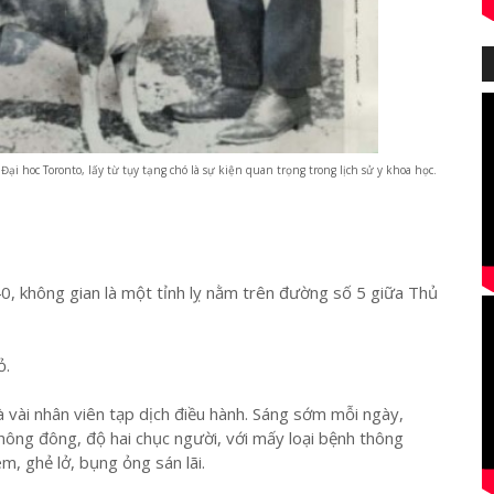
Đại hoc Toronto, lấy từ tụy tạng chó là sự kiện quan trọng trong lịch sử y khoa học.
0, không gian là một tỉnh lỵ nằm trên đường số 5 giữa Thủ
ỏ.
vài nhân viên tạp dịch điều hành. Sáng sớm mỗi ngày,
hông đông, độ hai chục người, với mấy loại bệnh thông
m, ghẻ lở, bụng ỏng sán lãi.