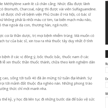
 de Méthylène xanh lè cả chân cẳng. Nhức đầu được lãnh
có Bismuth, Charcoal, nặng thì được vài viên Sulfaguanidine.
 sẽ được chở về bệnh viện Phủ Doãn ở Hà Nội, có bác sĩ
hứ không phải là nhồi máu cơ tim, tai biến mạch mãu não,
có thai ngoài dạ con, thương hàn, ngã nước.
c coi là thần dược, trị mọi bệnh nhiễm trùng. Mà muốn có
ch tư của bác sĩ, xin toa ra nhà thuốc tây duy nhất ở tỉnh
 bệnh ở các vị đông ý, bốc thuốc bắc, thuốc nam ở các
i lễ xin thuốc thần thuốc thánh, chữa theo kinh nghiệm dân
N
ng cao, sống tới tuổi 40 đã ăn mừng tứ tuần đại khánh. Sự
E
a rọi tới mảnh đất thuộc địa nghèo nàn. Những phong trào
hường thức chỉ mới manh nha.
M
ầu thế kỷ, y học đã liên tục đi những bước dài để bảo vệ sức