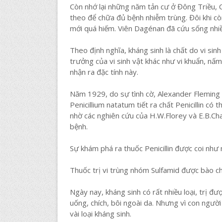
Còn nhớ lại những năm tản cư ở Đông Triều,
theo để chữa đủ bệnh nhiễm trùng. Đôi khi cò
mới quá hiếm. Viên Dagénan đã cứu sống nhiề
Theo định nghĩa, kháng sinh là chất do vi sin
trưởng của vi sinh vật khác như vi khuẩn, nấ
nhận ra đặc tính này.
Năm 1929, do sự tình cờ, Alexander Fleming 
Penicillium natatum tiết ra chất Penicillin có
nhờ các nghiên cứu của H.W.Florey và E.B.Chai
bệnh.
Sự khám phá ra thuốc Penicillin được coi như 
Thuốc trị vi trùng nhóm Sulfamid được bào c
Ngày nay, kháng sinh có rất nhiều loại, trị đ
uống, chích, bôi ngoài da. Nhưng vì con ngườ
vài loại kháng sinh.