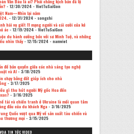
oàn Văn Báu là ai? Phải chăng kịch bản đã lộ
ần?
- 12/30/2024
- VietTuSaiGon
iệt Nam—Nhìn lại năm
024.
- 12/31/2024
- songchi
inh hãi vụ giết 11 mạng người và cái cười của kẻ
hủ ác
- 12/19/2024
- VietTuSaiGon
uộc du hành cưỡng bức với sư Minh Tuệ, và những
iều nhìn thấy
- 12/15/2024
- namviet
ấn đề bản quyền giữa các nhà sáng tạo nghệ
huật và AI
- 3/18/2025
in chạy bằng đất giúp ích cho nhà
ông
- 3/17/2025
iều gì thu hút người Mỹ gốc Hoa đến
exas?
- 3/16/2025
hế tài và chiến tranh ở Ukraine là mối quan tâm
àng đầu của du khách Nga
- 3/16/2025
rung Quốc vượt qua Mỹ về sản xuất tàu chiến và
àu thương mại
- 3/15/2025
VOA TIN TỨC VIDEO