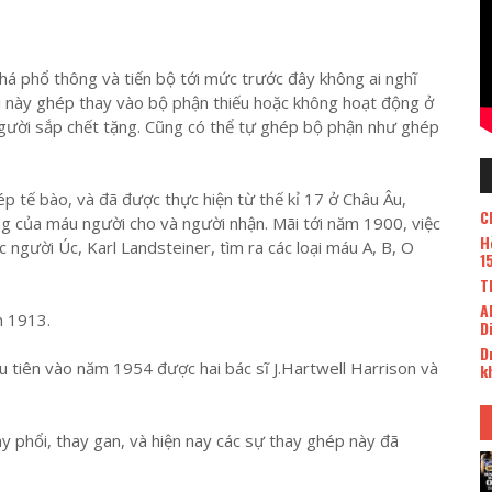
á phổ thông và tiến bộ tới mức trước đây không ai nghĩ
ời này ghép thay vào bộ phận thiếu hoặc không hoạt động ở
gười sắp chết tặng. Cũng có thể tự ghép bộ phận như ghép
 tế bào, và đã được thực hiện từ thế kỉ 17 ở Châu Âu,
C
ng của máu người cho và người nhận. Mãi tới năm 1900, việc
H
người Úc, Karl Landsteiner, tìm ra các loại máu A, B, O
1
T
A
m 1913.
D
D
tiên vào năm 1954 được hai bác sĩ J.Hartwell Harrison và
k
 phổi, thay gan, và hiện nay các sự thay ghép này đã