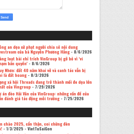
ông an dọa xử phạt người chia sẻ nội dung
ivestream của bà Nguyễn Phương Hằng
- 8/6/2026
àng loạt bài chỉ trích VinGroup bị gỡ bỏ vì ‘vi
hạm bản quyền’
- 8/6/2026
uy Nhơn: đất 40 năm khai vỡ và canh tác vẫn bị
oi là đất hoang
- 8/3/2026
ạng xã hội Threads đang trở thành mối đe dọa lớn
hất của Vingroup
- 7/29/2026
ự án đèo Hải Vân của VinGroup: những vấn đề của
ản đánh giá tác động môi trường
- 7/25/2026
in chào 2025, cẩn thận, coi chừng đèn
ỏ!
- 1/3/2025
- VietTuSaiGon