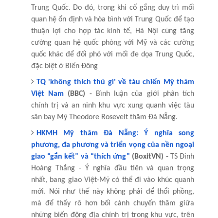
Trung Quốc. Do đó, trong khi cố gắng duy trì mối
quan hệ ổn định và hòa bình với Trung Quốc để tạo
thuận lợi cho hợp tác kinh tế, Hà Nội cũng tăng
cường quan hệ quốc phòng với Mỹ và các cường
quốc khác để đối phó với mối đe dọa Trung Quốc,
đặc biệt ở Biển Đông
TQ 'không thích thú gì' về tàu chiến Mỹ thăm
Việt Nam
(BBC)
- Bình luận của giới phân tích
chính trị và an ninh khu vực xung quanh việc tàu
sân bay Mỹ Theodore Rosevelt thăm Đà Nẵng.
HKMH Mỹ thăm Đà Nẵng: Ý nghĩa song
phương, đa phương và triển vọng của nền ngoại
giao “gắn kết” và “thích ứng”
(BoxitVN)
- TS Đinh
Hoàng Thắng - Ý nghĩa đầu tiên và quan trọng
nhất, bang giao Việt-Mỹ có thể đi vào khúc quanh
mới. Nói như thế này không phải để thổi phồng,
mà để thấy rõ hơn bối cảnh chuyến thăm giữa
những biến động địa chính trị trong khu vực, trên