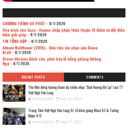
CHƯƠNG TRÌNH 60 PHÚT
- 8/1/2026
Hòa bình cho Gaza : Hamas chấp nhận thỏa thuận 15 điểm và đặt điều
kiện giải giáp
- 8/1/2026
TIN TỔNG HỢP
- 8/1/2026
Album Wallflower (2015) - Bữa tiệc âm nhạc của Diana
Krall
- 8/1/2026
Drone Ukraina đánh sâu, phơi bày lỗ hổng phòng không
Nga
- 8/1/2026
RECENT POSTS
COMMENTS
Thư Mời đồng hương tham dự chiều nhạc "Quê Hương Bỏ Lại" của TT
Việt Ngữ Văn Lang
VietVungVinh
Mar 21, 2024
Trung Tâm Việt Ngữ Văn Lang SJ: Lễ khai giảng Khoá 63 & Tưởng
Niệm 9-11
VietVungVinh
Sept 11, 2023