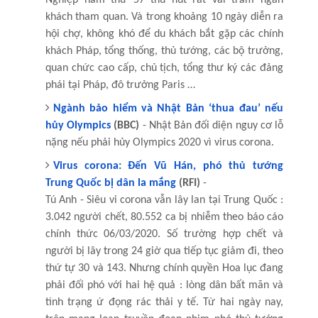
khách tham quan. Và trong khoảng 10 ngày diễn ra
hội chợ, không khó để du khách bắt gặp các chính
khách Pháp, tổng thống, thủ tướng, các bộ trưởng,
quan chức cao cấp, chủ tịch, tổng thư ký các đảng
phái tại Pháp, đô trưởng Paris …
Ngành bảo hiểm và Nhật Bản ‘thua đau’ nếu
hủy Olympics
(BBC)
- Nhật Bản đối diện nguy cơ lỗ
nặng nếu phải hủy Olympics 2020 vì virus corona.
Virus corona: Đến Vũ Hán, phó thủ tướng
Trung Quốc bị dân la mắng
(RFI)
-
Tú Anh - Siêu vi corona vẫn lây lan tại Trung Quốc :
3.042 người chết, 80.552 ca bị nhiễm theo báo cáo
chính thức 06/03/2020. Số trường hợp chết và
người bị lây trong 24 giờ qua tiếp tục giảm đi, theo
thứ tự 30 và 143. Nhưng chính quyền Hoa lục đang
phải đối phó với hai hệ quả : lòng dân bất mãn và
tình trạng ứ đọng rác thải y tế. Từ hai ngày nay,