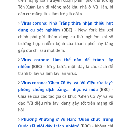
trên mạng loan truyền đoạn phim phó thủ tướng
Tôn Xuân Lan đi viếng một khu nhà ở Vũ Hán, bị
dân cư mắng là « làm trò giả dối »
Virus corona: Nhà Trắng thừa nhận thiếu hụt
dụng cụ xét nghiệm
(BBC)
- New York kêu gọi
chính phủ gửi thêm dụng cụ thử nghiệm khi số
trường hợp nhiễm bệnh của thành phố này tăng
gấp đôi chỉ sau một đêm.
Virus corona: Làm thế nào để tránh lây
nhiễm
(BBC)
- Từng bước một, đây là các cách để
tránh bị lây và làm lây lan virus.
Virus corona: 'Ghen Cô Vy' và 'Vũ điệu rửa tay'-
phòng chống dịch bằng... nhạc và múa
(BBC)
-
Chia sẻ của các tác giả ca khúc 'Ghen Cô Vy' và vũ
đạo 'Vũ điệu rửa tay' đang gây sốt trên mạng xã
hội
Phương Phương ở Vũ Hán: 'Quan chức Trung
Quốc rất giỏi đẩy trách nhiệm'
(BBC)
- Không chỉ