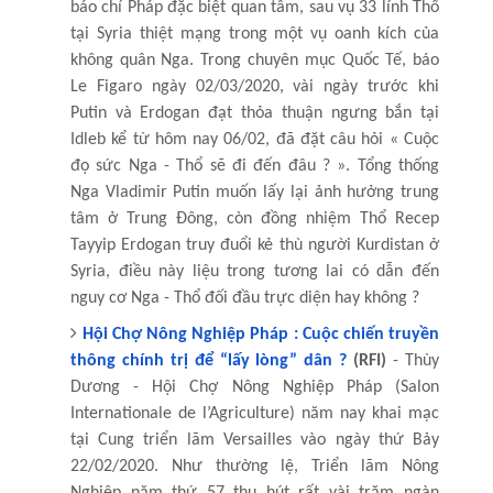
báo chí Pháp đặc biệt quan tâm, sau vụ 33 lính Thổ
tại Syria thiệt mạng trong một vụ oanh kích của
không quân Nga. Trong chuyên mục Quốc Tế, báo
Le Figaro ngày 02/03/2020, vài ngày trước khi
Putin và Erdogan đạt thỏa thuận ngưng bắn tại
Idleb kể từ hôm nay 06/02, đã đặt câu hỏi « Cuộc
đọ sức Nga - Thổ sẽ đi đến đâu ? ». Tổng thống
Nga Vladimir Putin muốn lấy lại ảnh hưởng trung
tâm ở Trung Đông, còn đồng nhiệm Thổ Recep
Tayyip Erdogan truy đuổi kẻ thù người Kurdistan ở
Syria, điều này liệu trong tương lai có dẫn đến
nguy cơ Nga - Thổ đối đầu trực diện hay không ?
Hội Chợ Nông Nghiệp Pháp : Cuộc chiến truyền
thông chính trị để “lấy lòng” dân ?
(RFI)
- Thùy
Dương - Hội Chợ Nông Nghiệp Pháp (Salon
Internationale de l’Agriculture) năm nay khai mạc
tại Cung triển lãm Versailles vào ngày thứ Bảy
22/02/2020. Như thường lệ, Triển lãm Nông
Nghiệp năm thứ 57 thu hút rất vài trăm ngàn