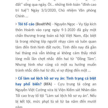
đất” sống qua ngày. Ôi… những tính toán “đỉnh cao
trí tuệ”! Ngày 3/3/2020, Chủ nhiệm Văn phòng
Chính ...
Tôi tố cáo
(BoxitVN)
- Nguyên Ngọc - Vụ tập kích
thôn Hoành vào rạng ngày 9-1-2020 đã gây một
chấn thương trong toàn xã hội Việt Nam, đặc biệt
là trong những lớp người nhạy cảm và luôn quan
tâm đến tình hình đất nước. Tính đến nay đã gần
hai tháng mà vẫn không ai không cảm thấy nhói
lòng mỗi lần chợt nhắc đến hai từ “Đồng Tâm”.
Nhưng hình như cũng có một xu hướng muốn
tránh nhắc đến hai từ đó, vì sợ động đến một ...
Cố làm sai lệch hồ sơ vụ án: Tình trạng cá biệt
hay phổ biến?
(RFA)
- Cựu trung tá công an
Nguyễn Việt Cường vừa bị Viện Kiểm sát Nhân dân
Tối cao truy tố tội “Làm sai lệch hồ sơ vụ án”. Nếu
bị kết tội, mức phạt tù sẽ từ ba năm đến mười
năm.