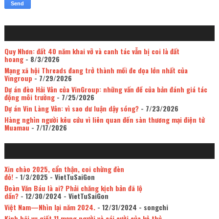
Quy Nhơn: đất 40 năm khai vỡ và canh tác vẫn bị coi là đất
hoang
- 8/3/2026
Mạng xã hội Threads đang trở thành mối đe dọa lớn nhất của
Vingroup
- 7/29/2026
Dự án đèo Hải Vân của VinGroup: những vấn đề của bản đánh giá tác
động môi trường
- 7/25/2026
Dự án Vin Làng Vân: vì sao dư luận dậy sóng?
- 7/23/2026
Hàng nghìn người kêu cứu vì liên quan đến sàn thương mại điện tử
Muamau
- 7/17/2026
Xin chào 2025, cẩn thận, coi chừng đèn
đỏ!
- 1/3/2025
- VietTuSaiGon
Đoàn Văn Báu là ai? Phải chăng kịch bản đã lộ
dần?
- 12/30/2024
- VietTuSaiGon
Việt Nam—Nhìn lại năm 2024.
- 12/31/2024
- songchi
Kinh hãi vụ giết 11 mạng người và cái cười của kẻ thủ