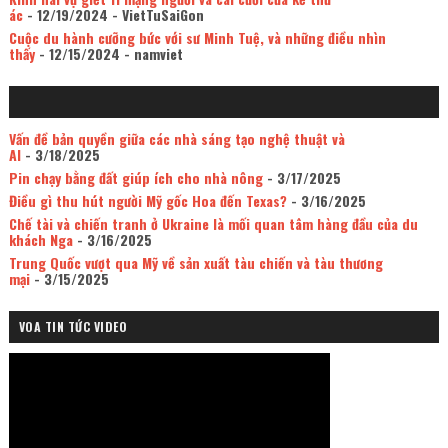
ác
- 12/19/2024
- VietTuSaiGon
Cuộc du hành cưỡng bức với sư Minh Tuệ, và những điều nhìn
thấy
- 12/15/2024
- namviet
Vấn đề bản quyền giữa các nhà sáng tạo nghệ thuật và
AI
- 3/18/2025
Pin chạy bằng đất giúp ích cho nhà nông
- 3/17/2025
Điều gì thu hút người Mỹ gốc Hoa đến Texas?
- 3/16/2025
Chế tài và chiến tranh ở Ukraine là mối quan tâm hàng đầu của du
khách Nga
- 3/16/2025
Trung Quốc vượt qua Mỹ về sản xuất tàu chiến và tàu thương
mại
- 3/15/2025
VOA TIN TỨC VIDEO