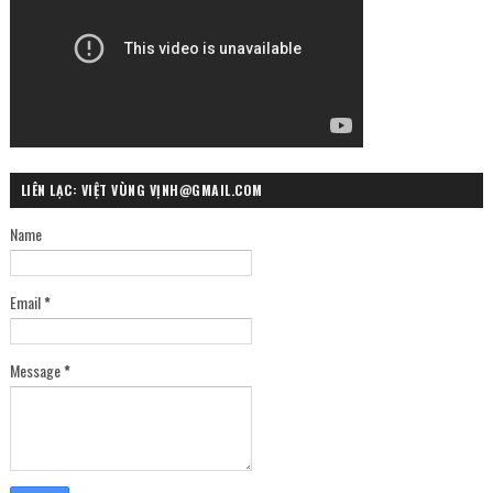
LIÊN LẠC: VIỆT VÙNG VỊNH@GMAIL.COM
Name
Email
*
Message
*