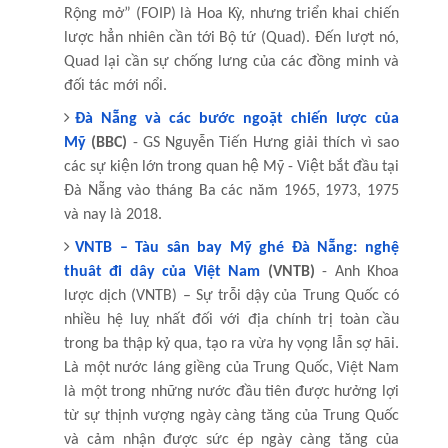
Rộng mở” (FOIP) là Hoa Kỳ, nhưng triển khai chiến
lược hẳn nhiên cần tới Bộ tứ (Quad). Đến lượt nó,
Quad lại cần sự chống lưng của các đồng minh và
đối tác mới nổi.
Đà Nẵng và các bước ngoặt chiến lược của
Mỹ
(BBC)
- GS Nguyễn Tiến Hưng giải thích vì sao
các sự kiện lớn trong quan hệ Mỹ - Việt bắt đầu tại
Đà Nẵng vào tháng Ba các năm 1965, 1973, 1975
và nay là 2018.
VNTB – Tàu sân bay Mỹ ghé Đà Nẵng: nghệ
thuât đi dây của Việt Nam
(VNTB)
- Anh Khoa
lược dịch (VNTB) – Sự trỗi dậy của Trung Quốc có
nhiều hệ luỵ nhất đối với địa chính trị toàn cầu
trong ba thập kỷ qua, tạo ra vừa hy vọng lẫn sợ hãi.
Là một nước láng giềng của Trung Quốc, Việt Nam
là một trong những nước đầu tiên được hưởng lợi
từ sự thịnh vượng ngày càng tăng của Trung Quốc
và cảm nhận được sức ép ngày càng tăng của