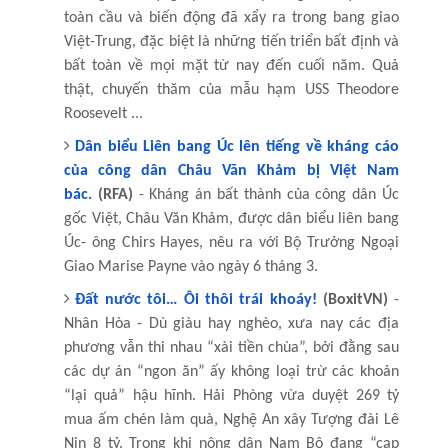
toàn cầu và biến động đã xẩy ra trong bang giao
Việt-Trung, đặc biệt là những tiến triển bất định và
bất toàn về mọi mặt từ nay đến cuối năm. Quả
thật, chuyến thăm của mẫu hạm USS Theodore
Roosevelt ...
Dân biểu Liên bang Úc lên tiếng về kháng cáo
của công dân Châu Văn Khảm bị Việt Nam
bác.
(RFA)
- Kháng án bất thành của công dân Úc
gốc Việt, Châu Văn Khảm, được dân biểu liên bang
Úc- ông Chirs Hayes, nêu ra với Bộ Trưởng Ngoại
Giao Marise Payne vào ngày 6 tháng 3.
Đất nước tôi… Ôi thôi trái khoáy!
(BoxitVN)
-
Nhân Hòa - Dù giàu hay nghèo, xưa nay các địa
phương vẫn thi nhau “xài tiền chùa”, bởi đằng sau
các dự án “ngon ăn” ấy không loại trừ các khoản
“lại quả” hậu hĩnh. Hải Phòng vừa duyệt 269 tỷ
mua ấm chén làm quà, Nghệ An xây Tượng đài Lê
Nin 8 tỷ. Trong khi nông dân Nam Bộ đang “cạp