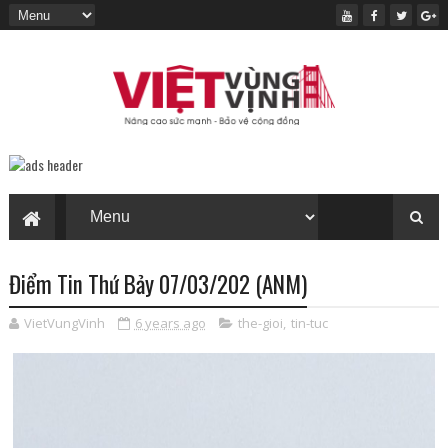
Điểm Tin Thứ Bảy 07/03/202 (ANM)
VietVungVinh
6 years ago
the-gioi
,
tin-tuc