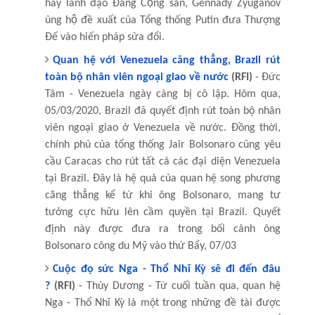
hay lãnh đạo Đảng Cộng sản, Gennady Zyuganov
ủng hộ đề xuất của Tổng thống Putin đưa Thượng
Đế vào hiến pháp sửa đổi.
Quan hệ với Venezuela căng thẳng, Brazil rút
toàn bộ nhân viên ngoại giao về nước
(RFI)
- Đức
Tâm - Venezuela ngày càng bị cô lập. Hôm qua,
05/03/2020, Brazil đã quyết định rút toàn bộ nhân
viên ngoại giao ở Venezuela về nước. Đồng thời,
chính phủ của tổng thống Jair Bolsonaro cũng yêu
cầu Caracas cho rút tất cả các đại diện Venezuela
tại Brazil. Đây là hệ quả của quan hệ song phương
căng thẳng kể từ khi ông Bolsonaro, mang tư
tưởng cực hữu lên cầm quyền tại Brazil. Quyết
định này được đưa ra trong bối cảnh ông
Bolsonaro công du Mỹ vào thứ Bẩy, 07/03
Cuộc đọ sức Nga - Thổ Nhĩ Kỳ sẽ đi đến đâu
?
(RFI)
- Thùy Dương - Từ cuối tuần qua, quan hệ
Nga - Thổ Nhĩ Kỳ là một trong những đề tài được