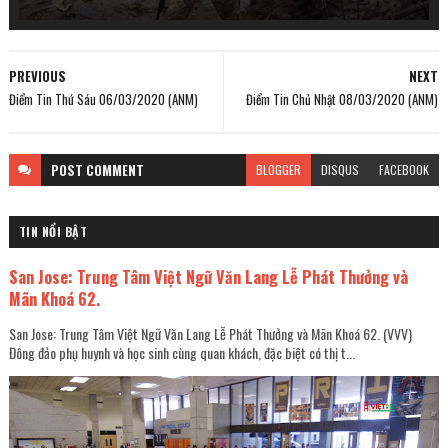
PREVIOUS
NEXT
Điểm Tin Thứ Sáu 06/03/2020 (ANM)
Điểm Tin Chủ Nhật 08/03/2020 (ANM)
POST
COMMENT
BLOGGER
DISQUS
FACEBOOK
TIN NỔI BẬT
San Jose: Trung Tâm Việt Ngữ Văn Lang Lễ Phát Thưởng và
Mãn Khoá 62.
San Jose: Trung Tâm Việt Ngữ Văn Lang Lễ Phát Thưởng và Mãn Khoá 62. (VVV)
Đông đảo phụ huynh và học sinh cùng quan khách, đặc biệt có thị t...