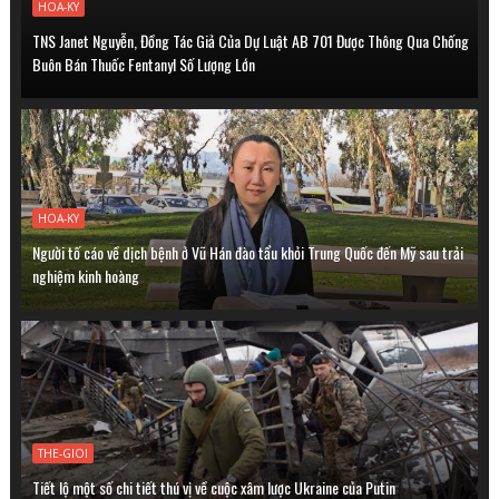
HOA-KY
TNS Janet Nguyễn, Đồng Tác Giả Của Dự Luật AB 701 Được Thông Qua Chống
Buôn Bán Thuốc Fentanyl Số Lượng Lớn
HOA-KY
Người tố cáo về dịch bệnh ở Vũ Hán đào tẩu khỏi Trung Quốc đến Mỹ sau trải
nghiệm kinh hoàng
THE-GIOI
Tiết lộ một số chi tiết thú vị về cuộc xâm lược Ukraine của Putin