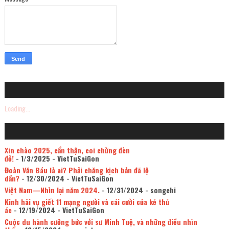
Loading...
Xin chào 2025, cẩn thận, coi chừng đèn
đỏ!
- 1/3/2025
- VietTuSaiGon
Đoàn Văn Báu là ai? Phải chăng kịch bản đã lộ
dần?
- 12/30/2024
- VietTuSaiGon
Việt Nam—Nhìn lại năm 2024.
- 12/31/2024
- songchi
Kinh hãi vụ giết 11 mạng người và cái cười của kẻ thủ
ác
- 12/19/2024
- VietTuSaiGon
Cuộc du hành cưỡng bức với sư Minh Tuệ, và những điều nhìn