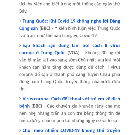
tịch hạ viện cho biết trong một thông cáo ngày thứ
Bảy.
Trung Quốc: Khi Covid-19 không nghe lời Đảng
Cộng sản
(BBC)
- Ý kiến bình luận việc Trung Quốc
'vỡ trận' như thế nào trong vụ Covid-19
Sập khách sạn dùng làm nơi cách li virus
corona ở Trung Quốc
(VOA)
- Khoảng 30 người
vẫn bị mắc kẹt vào sáng sớm Chủ nhật sau khi một
khách sạn năm tầng được dùng để cách li virus
corona đổ sập ở thành phố cảng Tuyền Châu phía
đông nam Trung Quốc, truyền thông nhà nước đưa
tin.
Virus corona: Cách đối thoại với trẻ em về dịch
bệnh
(BBC)
- Các chuyên gia khuyên rằng cha mẹ
nên nhẹ nhàng trấn an con trẻ bằng thông tin dễ
hiểu, đừng nhấn mạnh tới những nguy cơ và lo sợ.
Chó, mèo nhiễm COVID-19 không thể truyền