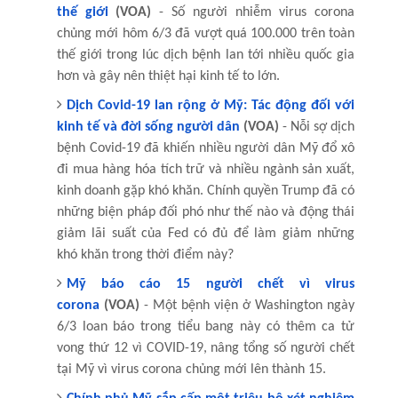
thế giới
(VOA)
- Số người nhiễm virus corona
chủng mới hôm 6/3 đã vượt quá 100.000 trên toàn
thế giới trong lúc dịch bệnh lan tới nhiều quốc gia
hơn và gây nên thiệt hại kinh tế to lớn.
Dịch Covid-19 lan rộng ở Mỹ: Tác động đối với
kinh tế và đời sống người dân
(VOA)
- Nỗi sợ dịch
bệnh Covid-19 đã khiến nhiều người dân Mỹ đổ xô
đi mua hàng hóa tích trữ và nhiều ngành sản xuất,
kinh doanh gặp khó khăn. Chính quyền Trump đã có
những biện pháp đối phó như thế nào và động thái
giảm lãi suất của Fed có đủ để làm giảm những
khó khăn trong thời điểm này?
Mỹ báo cáo 15 người chết vì virus
corona
(VOA)
- Một bệnh viện ở Washington ngày
6/3 loan báo trong tiểu bang này có thêm ca tử
vong thứ 12 vì COVID-19, nâng tổng số người chết
tại Mỹ vì virus corona chủng mới lên thành 15.