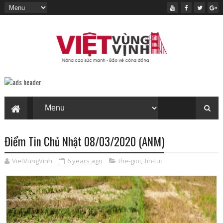
Điểm Tin Chủ Nhật 08/03/2020 (ANM)
VietVungVinh
6 years ago
the-gioi
,
tin-tuc