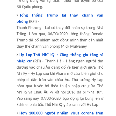
“không đúng với sự thật,” theo một tuyên bố của
Bộ Quốc phòng.
Tổng thống Trump lại thay chánh văn
phòng
(RFI)
-
Thanh Phương - Lại có thay đổi nhân sự trong Nhà
Trắng. Hôm qua, 06/03/2020, tổng thống Donald
Trump đã bổ nhiệm một đồng minh thân cận nhất
thay thế chánh văn phòng Mick Mulvaney.
Hy Lạp-Thổ Nhĩ Kỳ : Căng thẳng gia tăng vì
nhập cư
(RFI)
- Thanh Hà - Hàng ngàn người tìm
đường vào châu Âu đang đổ về biên giới giữa Thổ
Nhĩ Kỳ - Hy Lạp sau khi Akara mở cửa biên giới cho
phép di dân tràn vào châu Âu. Thủ tướng Hy Lạp
hôm qua tuyên bố thỏa thuận nhập cư giữa Thổ
Nhĩ Kỳ và Châu Âu ký kết hồi 2016 đã bị "khai tử".
Vào sáng nay, 07/03/2020, bạo động lại bùng lên ở
Edrine, phía bắc Thổ Nhĩ Kỳ giáp ranh với Hy Lạp
Hơn 100.000 người nhiễm virus corona trên