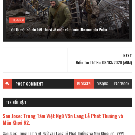
THE-GIOI
Tiết lộ một số chi tiết thú vị về cuộc xâm lược Ukraine của Putin
NEXT
Điểm Tin Thứ Hai 09/03/2020 (ANM)
POST
COMMENT
BLOGGER
DISQUS
FACEBOOK
TIN NỔI BẬT
San Jose: Trung Tâm Việt Ngữ Văn Lang Lễ Phát Thưởng và
Mãn Khoá 62.
San Jose: Trung Tâm Việt Ngữ Văn Lang Lễ Phát Thưởng và Mãn Khoá 62. (VVV)