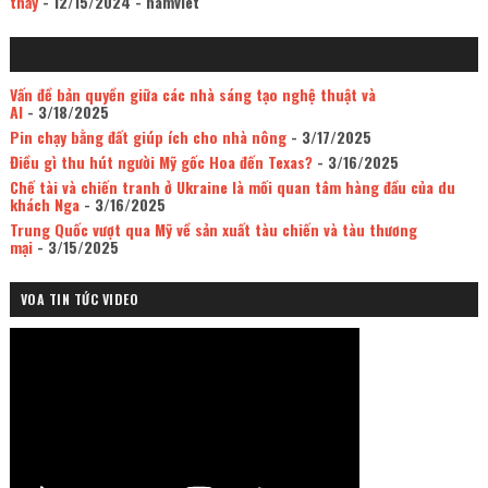
thấy
- 12/15/2024
- namviet
Vấn đề bản quyền giữa các nhà sáng tạo nghệ thuật và
AI
- 3/18/2025
Pin chạy bằng đất giúp ích cho nhà nông
- 3/17/2025
Điều gì thu hút người Mỹ gốc Hoa đến Texas?
- 3/16/2025
Chế tài và chiến tranh ở Ukraine là mối quan tâm hàng đầu của du
khách Nga
- 3/16/2025
Trung Quốc vượt qua Mỹ về sản xuất tàu chiến và tàu thương
mại
- 3/15/2025
VOA TIN TỨC VIDEO