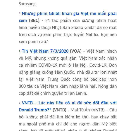
Samsung
Những phim Ghibli khán giả Việt mê mẩn phải
xem
(BBC)
- 21 tác phẩm của xưởng phim hoạt
hình huyền thoại Nhật Bản Studio Ghibli đã có mặt
trên dịch vụ xem phim trực tuyến Netflix. Bạn nên
xem phim nào?
Tin Việt Nam 7/3/2020
(VOA)
- Việt Nam nhích
về Mỹ, nhưng không quá gần. Việt Nam xác nhận
ca nhiễm COVID-19 mới ở Hà Nội. Covid-19: Đòn
nặng giáng xuống Hàn Quốc, nhà đầu tư lớn nhất
tại Việt Nam. Trung Quốc công bố báo cáo ‘hơn
300 tàu cá Việt Nam xâm nhập lãnh hải’. Nông dân
cạp đất để chính quyền tri ân Lenin.
VNTB – Lúc này liệu có ai đủ sức đối đầu với
Donald Trump?*
(VNTB)
- Mai Tú Ân (VNTB) – Câu
hỏi không phải để tìm kiếm kẻ thù, hay chạy bắt
ma ngoài phố mà chỉ để cho người dân Mỹ biết