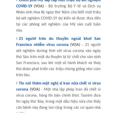
Chính phủ Mỹ sắp cấp một triệu bộ xét nghiệm
COVID-19
(VOA)
- Bộ trưởng Bộ Y tế và Dịch vụ
Nhân sinh Hoa Kỳ ngày thứ Năm cho biết một triệu
bộ xét nghiệm COVID-19 dự kiến sẽ được đưa đến
tại các phòng xét nghiệm của Mỹ vào cuối tuần
này.
21 người trên du thuyền ngoài khơi San
Francisco nhiễm virus corona
(VOA)
- 21 người
xét nghiệm dương tính với virus corona vào ngày
thứ Sáu trên một du thuyền bị từ chối cho vào vịnh
San Francisco, sau khi một số hành khách và thủy
thủ đoàn phát triển các triệu chứng giống như cúm
trên tàu.
Tin nói thêm một nghị sĩ Iran nữa chết vì virus
corona
(VOA)
- Một nhà lập pháp Iran đã chết vì
virus corona, hãng tin bán chính thức Tasnim đưa
tin ngày thứ Bảy, trong một dấu hiệu nữa cho thấy
căn bệnh này đang lan rộng trong các cơ quan nhà