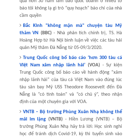
qua hơn 30 năm làm báo quốc doanh ở nhiều tờ
báo tôi không lạ gì trò “quy hoạch” báo chí của nhà
cầm quyền
Bắc Kinh "không mặn mà" chuyện tàu Mỹ
thăm VN
(BBC)
- Nhà phân tích chính trị, TS. Hà
Hoàng Hợp từ Hà Nội bình luận về việc các tàu hải
quân Mỹ thăm Đà Nẵng từ 05-09/3/2020.
Trung Quốc công bố báo cáo ‘hơn 300 tàu cá
Việt Nam xâm nhập lãnh hải’
(VOA)
- Sự kiện
Trung Quốc công bố báo cáo về hành động “xâm
nhập lãnh hải” của tàu cá Việt Nam vào đúng lúc
tàu sân bay Mỹ USS Theodore Roosevelt đến Đà
Nẵng là “có tính toán” và “có chủ ý”, theo nhận
định của một chuyên gia với VOA.
VNTB – Bộ trưởng Phùng Xuân Nhạ không thể
mãi im lặng
(VNTB)
- Hiền Lương (VNTB) – Bộ
trưởng Phùng Xuân Nhạ hãy trả lời: Học sinh nghỉ
học để tránh dịch Covid-19, kỳ thi tuyển sinh vào