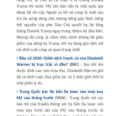
rằng, trừ đi một số cá nhân ít ỏi chống Donald
Trump thì nước Mỹ căn bản vẫn là một quốc gia
đáng để tin cậy. Ngoài ra thì nó cũng là một câu
trả lời xứng đáng cho những tiếng gào thét, tiếng
thề nguyền của phe Dân Chủ quyết hạ bệ tổng
thống Donald Trump ngay trong nhiệm kỳ đầu tiên.
Nhưng đó cũng là niềm kiêu hãnh không hề giấu
giếm của dòng họ Trump, khi họ đang gần đến với
cái đích cuối cùng và quan trọng nhất
Bầu cử 2020: Chiến dịch tranh cử của Elizabeth
Warren bị trục trặc vì đâu?
(BBC)
- Sau khi lên
được đỉnh cao vào mùa thu, Elizabeth Warren giờ
đã ra khỏi cuộc đua giữa lúc có ý kiến giới tính là
một phần lý do.
Trung Quốc bác tin bắn tia laser vào máy bay
Mỹ vào tháng trước
(VOA)
- Trung Quốc nói các
bản tin của truyền thông nói họ bắn tia laser vào
máy bay trinh sát của Mỹ vào tháng trước là