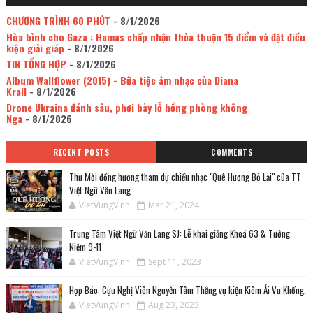
CHƯƠNG TRÌNH 60 PHÚT
- 8/1/2026
Hòa bình cho Gaza : Hamas chấp nhận thỏa thuận 15 điểm và đặt điều
kiện giải giáp
- 8/1/2026
TIN TỔNG HỢP
- 8/1/2026
Album Wallflower (2015) - Bữa tiệc âm nhạc của Diana
Krall
- 8/1/2026
Drone Ukraina đánh sâu, phơi bày lỗ hổng phòng không
Nga
- 8/1/2026
RECENT POSTS
COMMENTS
Thư Mời đồng hương tham dự chiều nhạc "Quê Hương Bỏ Lại" của TT
Việt Ngữ Văn Lang
VietVungVinh
Mar 21, 2024
Trung Tâm Việt Ngữ Văn Lang SJ: Lễ khai giảng Khoá 63 & Tưởng
Niệm 9-11
VietVungVinh
Sept 11, 2023
Họp Báo: Cựu Nghị Viên Nguyễn Tâm Thắng vụ kiện Kiêm Ái Vu Khống.
VietVungVinh
Aug 23, 2023