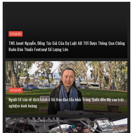
HOA-KY
TNS Janet Nguyễn, Đồng Tác Giả Của Dự Luật AB 701 Được Thông Qua Chống
Buôn Bán Thuốc Fentanyl Số Lượng Lớn
HOA-KY
Người tố cáo về dịch bệnh ở Vũ Hán đào tẩu khỏi Trung Quốc đến Mỹ sau trải
nghiệm kinh hoàng