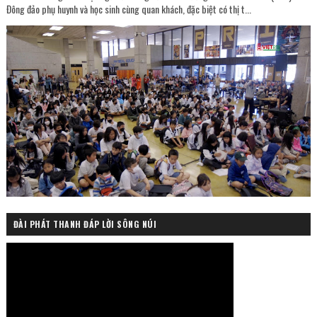
Đông đảo phụ huynh và học sinh cùng quan khách, đặc biệt có thị t...
ĐÀI PHÁT THANH ĐÁP LỜI SÔNG NÚI