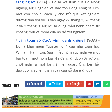
sang người
(VOA)
- Đó là kết luận của Bộ Nông
nghiệp, Ngư nghiệp và Bảo tồn Hong Kong sau khi
một con chó bị cách ly cho kết quả xét nghiệm
dương tính với virus vào ngày 27 tháng 2, 28 tháng
2 và 2 tháng 3. Người ta dùng mẫu bệnh phẩm từ
khoang mũi và mõm của nó để xét nghiệm.
Làm toán có được vinh danh không?
(VOA)
-
Đó là khái niệm “quaternion” của nhà toán học
William Hamilton. Sau nhiều năm suy nghĩ về một
bài toán, một hôm kia khi đang đi dạo với vợ ông
chợt nghĩ ra một lời giải liên quan. Ông bèn lấy
dao cạo ngay lên thành cây câu gỗ đang đi qua.
Facebook
Twitter
Google+
SHARE THIS