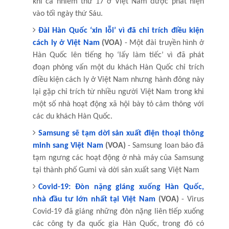
khi ca nhiễm thứ 17 ở Việt Nam được phát hiện
vào tối ngày thứ Sáu.
Đài Hàn Quốc ‘xin lỗi’ vì đã chỉ trích điều kiện
cách ly ở Việt Nam
(VOA)
- Một đài truyền hình ở
Hàn Quốc lên tiếng họ ‘lấy làm tiếc’ vì đã phát
đoạn phỏng vấn một du khách Hàn Quốc chỉ trích
điều kiện cách ly ở Việt Nam nhưng hành đông này
lại gặp chỉ trích từ nhiều người Việt Nam trong khi
một số nhà hoạt động xã hội bày tỏ cảm thông với
các du khách Hàn Quốc.
Samsung sẽ tạm dời sản xuất điện thoại thông
minh sang Việt Nam
(VOA)
- Samsung loan báo đã
tạm ngưng các hoạt động ở nhà máy của Samsung
tại thành phố Gumi và dời sản xuất sang Việt Nam
Covid-19: Đòn nặng giáng xuống Hàn Quốc,
nhà đầu tư lớn nhất tại Việt Nam
(VOA)
- Virus
Covid-19 đã giáng những đòn nặng liên tiếp xuống
các công ty đa quốc gia Hàn Quốc, trong đó có