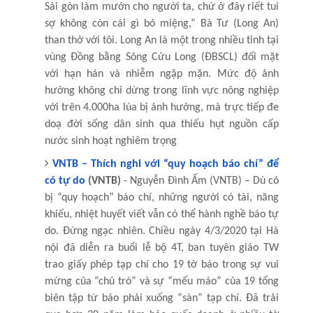
Sài gòn làm mướn cho người ta, chứ ở đây riết tui
sợ không còn cái gì bỏ miệng,” Bà Tư (Long An)
than thở với tôi. Long An là một trong nhiều tỉnh tại
vùng Đồng bằng Sông Cửu Long (ĐBSCL) đối mặt
với hạn hán và nhiễm ngập mặn. Mức độ ảnh
hưởng không chỉ dừng trong lĩnh vực nông nghiệp
với trên 4.000ha lúa bị ảnh hưởng, mà trực tiếp đe
doạ đời sống dân sinh qua thiếu hụt nguồn cấp
nước sinh hoạt nghiêm trọng
VNTB – Thích nghi với “quy hoạch báo chí” để
có tự do
(VNTB)
- Nguyễn Đình Ấm (VNTB) – Dù có
bị “quy hoạch” báo chí, những người có tài, năng
khiếu, nhiệt huyết viết vẫn có thể hành nghề báo tự
do. Đừng ngạc nhiên. Chiều ngày 4/3/2020 tại Hà
nội đã diễn ra buổi lễ bộ 4T, ban tuyên giáo TW
trao giấy phép tạp chí cho 19 tờ báo trong sự vui
mừng của “chủ trò” và sự “mếu máo” của 19 tổng
biên tập từ báo phải xuống “sàn” tạp chí. Đã trải