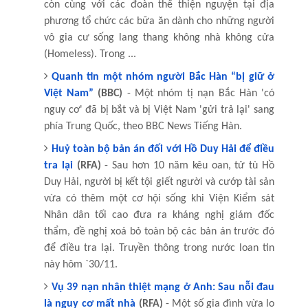
còn cùng với các đoàn thể thiện nguyện tại địa
phương tổ chức các bữa ăn dành cho những người
vô gia cư sống lang thang không nhà không cửa
(Homeless). Trong ...
Quanh tin một nhóm người Bắc Hàn “bị giữ ở
Việt Nam”
(BBC)
- Một nhóm tị nạn Bắc Hàn 'có
nguy cơ' đã bị bắt và bị Việt Nam 'gửi trả lại' sang
phía Trung Quốc, theo BBC News Tiếng Hàn.
Huỷ toàn bộ bản án đối với Hồ Duy Hải để điều
tra lại
(RFA)
- Sau hơn 10 năm kêu oan, tử tù Hồ
Duy Hải, người bị kết tội giết người và cướp tài sản
vừa có thêm một cơ hội sống khi Viện Kiểm sát
Nhân dân tối cao đưa ra kháng nghị giám đốc
thẩm, đề nghị xoá bỏ toàn bộ các bản án trước đó
để điều tra lại. Truyền thông trong nước loan tin
này hôm `30/11.
Vụ 39 nạn nhân thiệt mạng ở Anh: Sau nỗi đau
là nguy cơ mất nhà
(RFA)
- Một số gia đình vừa lo