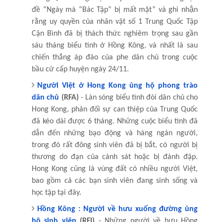
đề “Ngày mà “Bác Tập” bị mất mặt” và ghi nhận
rằng uy quyền của nhân vật số 1 Trung Quốc Tập
Cận Bình đã bị thách thức nghiêm trọng sau gần
sáu tháng biểu tình ở Hồng Kông, và nhất là sau
chiến thắng áp đảo của phe dân chủ trong cuộc
bầu cử cấp huyện ngày 24/11.
Người Việt ở Hong Kong ủng hộ phong trào
dân chủ
(RFA)
- Làn sóng biểu tình đòi dân chủ cho
Hong Kong, phản đối sự can thiệp của Trung Quốc
đã kéo dài được 6 tháng. Những cuộc biểu tình đã
dẫn đến những bạo động và hàng ngàn người,
trong đó rất đông sinh viên đã bị bắt, có người bị
thương do đạn của cảnh sát hoặc bị đánh đập.
Hong Kong cũng là vùng đất có nhiều người Việt,
bao gồm cả các bạn sinh viên đang sinh sống và
học tập tại đây.
Hồng Kông : Người về hưu xuống đường ủng
hộ sinh viên
(RFI)
- Những người về hưu Hồng