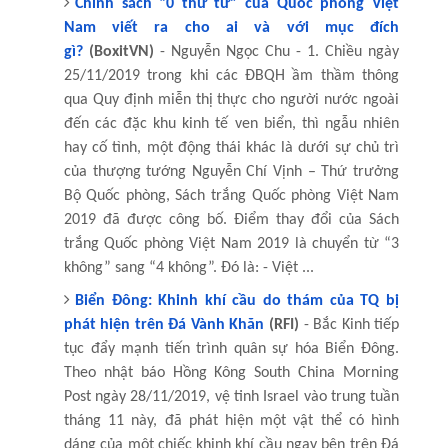
Chính sách “0 thứ tư” của Quốc phòng Việt
Nam viết ra cho ai và với mục đích
gì?
(BoxitVN)
- Nguyễn Ngọc Chu - 1. Chiều ngày
25/11/2019 trong khi các ĐBQH ầm thầm thông
qua Quy định miễn thị thực cho người nước ngoài
đến các đặc khu kinh tế ven biển, thì ngẫu nhiên
hay cố tình, một động thái khác là dưới sự chủ trì
của thượng tướng Nguyễn Chí Vịnh – Thứ trưởng
Bộ Quốc phòng, Sách trắng Quốc phòng Việt Nam
2019 đã được công bố. Điểm thay đổi của Sách
trắng Quốc phòng Việt Nam 2019 là chuyển từ “3
không” sang “4 không”. Đó là: - Việt ...
Biển Đông: Khinh khí cầu do thám của TQ bị
phát hiện trên Đá Vành Khăn
(RFI)
- Bắc Kinh tiếp
tục đẩy mạnh tiến trình quân sự hóa Biển Đông.
Theo nhật báo Hồng Kông South China Morning
Post ngày 28/11/2019, vệ tinh Israel vào trung tuần
tháng 11 này, đã phát hiện một vật thể có hình
dáng của một chiếc khinh khí cầu ngay bên trên Đá