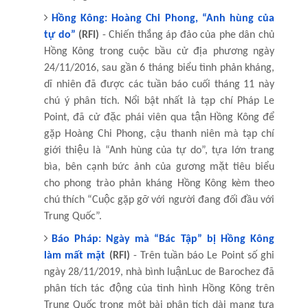
Hồng Kông: Hoàng Chi Phong, “Anh hùng của
tự do”
(RFI)
- Chiến thắng áp đảo của phe dân chủ
Hồng Kông trong cuộc bầu cử địa phương ngày
24/11/2016, sau gần 6 tháng biểu tình phản kháng,
dĩ nhiên đã được các tuần báo cuối tháng 11 này
chú ý phân tích. Nổi bật nhất là tạp chí Pháp Le
Point, đã cử đặc phái viên qua tận Hồng Kông để
gặp Hoàng Chi Phong, cậu thanh niên mà tạp chí
giới thiệu là “Anh hùng của tự do”, tựa lớn trang
bìa, bên cạnh bức ảnh của gương mặt tiêu biểu
cho phong trào phản kháng Hồng Kông kèm theo
chú thích “Cuộc gặp gỡ với người đang đối đầu với
Trung Quốc”.
Báo Pháp: Ngày mà “Bác Tập” bị Hồng Kông
làm mất mặt
(RFI)
- Trên tuần báo Le Point số ghi
ngày 28/11/2019, nhà bình luậnLuc de Barochez đã
phân tích tác động của tình hình Hồng Kông trên
Trung Quốc trong một bài phân tích dài mang tựa