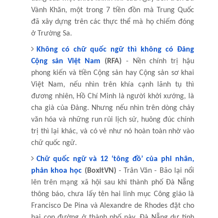
Vành Khăn, một trong 7 tiền đồn mà Trung Quốc
đã xây dựng trên các thực thể mà họ chiếm đóng
ở Trường Sa.
Không có chữ quốc ngữ thì không có Đảng
Cộng sản Việt Nam
(RFA)
- Nền chính trị hậu
phong kiến và tiền Cộng sản hay Cộng sản sơ khai
Việt Nam, nếu nhìn trên khía cạnh lãnh tụ thì
đương nhiên, Hồ Chí Minh là người khởi xướng, là
cha già của Đảng. Nhưng nếu nhìn trên dòng chảy
văn hóa và những run rủi lịch sử, huông đúc chính
trị thì lại khác, và có vẻ như nó hoàn toàn nhờ vào
chữ quốc ngữ.
Chữ quốc ngữ và 12 ‘tông đồ’ của phi nhân,
phản khoa học
(BoxitVN)
- Trân Văn - Bão lại nổi
lên trên mạng xã hội sau khi thành phố Đà Nẵng
thông báo, chưa lấy tên hai linh mục Công giáo là
Francisco De Pina và Alexandre de Rhodes đặt cho
hai con đường ở thành phố này. Đà Nẵng dự tính