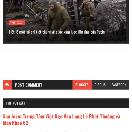
THE-GIOI
Tiết lộ một số chi tiết thú vị về cuộc xâm lược Ukraine của Putin
POST
COMMENT
BLOGGER
DISQUS
FACEBOOK
TIN NỔI BẬT
San Jose: Trung Tâm Việt Ngữ Văn Lang Lễ Phát Thưởng và
Mãn Khoá 62.