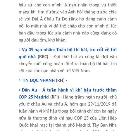
hậu sự cho con mình là nạn nhân trong vụ thiệt
mạng khi tìm đường vào Anh hồi tháng trước chia
sẻ với Đài Á Châu Tự Do rằng họ đang canh cánh
nỗi lo mất nhà vì đã thế chấp cho con mình đi lúc
ban đầu trong lúc gia cảnh nhà nào cũng đang có
người đau ốm, khó khăn.
Vụ 39 nạn nhân: Toàn bộ thi hài, tro cốt về tới
quê nhà
(BBC)
- Đợt thứ hai và cũng là đợt vận
chuyển cuối cùng hoàn tất đưa toàn bộ thi hài, tro
cốt của các nạn nhân về tới Việt Nam.
TIN ĐỌC NHANH
(RFI)
-
Dân Âu - Á tuần hành vì khí hậu trước thềm
COP 25 Madrid
(RFI)
- Hàng trăm ngàn người, chủ
yếu ở châu Âu và châu Á, hôm qua 29/11/2019 đã
tuần hành vì khí hậu trong bối cảnh chỉ còn ba ngày
nữa là thượng đỉnh khí hậu COP 25 của Liên Hiệp
Quốc khai mạc tại thành phố Madrid, Tây Ban Nha