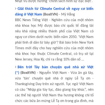
Nhật Vũ được hưởng 'chính sách hình sự đặc biệt'.
Giải thích từ Climate Central về nguy cơ biển
dâng ở Việt Nam
(BoxitVN)
- Mỹ Hằng
BBC News Tiếng Việt - Nghiên cứu của một nhóm
nhà khoa học Mỹ được báo chí quốc tế đăng tải
nêu khả năng nhiều thành phố của Việt Nam có
nguy cơ chìm dưới nước biển năm 2050. ‘Việt Nam
phải tính di dân từ bây giờ’? Bài báo trên New York
Times mới đây cho hay nghiên cứu của một nhóm
nhà khoc học thuộc Climate Central, có trụ sở tại
New Jersey, Hoa Kỳ, chỉ ra rằng 10% dân số ...
Bên trời Tây bàn chuyện quê nhà xứ Việt
(*)
(BoxitVN)
- Nguyễn Việt Nam - Vừa ăn gà tây,
vừa ‘tán’ chuyện quê nhà ở ngày Lễ Tạ ơn -
Thanksgiving Day trên xứ người. Tục ngữ Việt Nam
có câu “Nhập gia tùy tục, đáo giang tùy khúc”, nên
các thế hệ người Việt Nam tha hương không chỉ tổ
chức các bữa ăn mừng Lễ Tạ ơn trong gia đình, mà