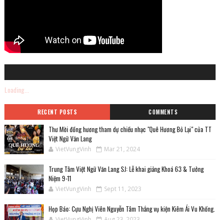
Loading...
RECENT POSTS
COMMENTS
Thư Mời đồng hương tham dự chiều nhạc "Quê Hương Bỏ Lại" của TT
Việt Ngữ Văn Lang
VietVungVinh
Mar 21, 2024
Trung Tâm Việt Ngữ Văn Lang SJ: Lễ khai giảng Khoá 63 & Tưởng
Niệm 9-11
VietVungVinh
Sept 11, 2023
Họp Báo: Cựu Nghị Viên Nguyễn Tâm Thắng vụ kiện Kiêm Ái Vu Khống.
VietVungVinh
Aug 23, 2023