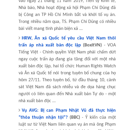
vào ngày 21 tháng 11 năm 2019, Tiến sỹ Kinh tế,
Nhà báo, Nhà hoạt động xã hội Phạm Chí Dũng đã
bị Công an TP Hồ Chí Minh bắt và khởi tố vụ án.
Trong nhiều năm qua, TS. Phạm Chí Dũng có nhiều
bài viết mang tính phản biện xã ...
HRW, Ân xá Quốc tế yêu cầu Việt Nam thôi
trấn áp nhà xuất bản độc lập
(BoxitVN)
- VOA
Tiếng Việt - Chính quyền Việt Nam phải chấm dứt
ngay cuộc trấn áp đang gia tăng đối với một nhà
xuất bản độc lập, hai tổ chức Human Rights Watch
và Ân xá Quốc tế nói trong tuyên bố chung của họ
hôm 27/11. Theo tuyên bố, từ đầu tháng 10, cảnh
sát Việt Nam đã sách nhiễu và đe dọa hàng chục
người có liên quan đến Nhà xuất bản Tự do - một
nhà xuất bản độc ...
Vụ AVG: Bị can Phạm Nhật Vũ đã thực hiện
“thỏa thuận nhận tội”?
(BBC)
- Ý kiến của một
luật sư từ Việt Nam liên quan vụ án mà ông Phạm