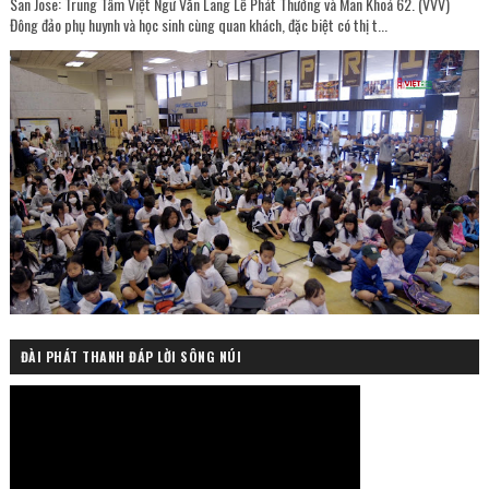
San Jose: Trung Tâm Việt Ngữ Văn Lang Lễ Phát Thưởng và Mãn Khoá 62. (VVV)
Đông đảo phụ huynh và học sinh cùng quan khách, đặc biệt có thị t...
ĐÀI PHÁT THANH ĐÁP LỜI SÔNG NÚI