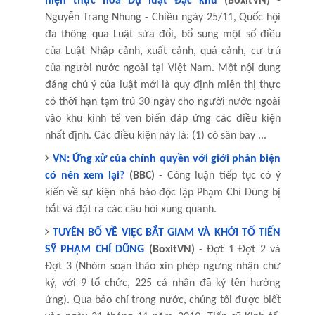
hiện thực hóa Dự luật Đặc khu
(BoxitVN)
-
Nguyễn Trang Nhung - Chiều ngày 25/11, Quốc hội
đã thông qua Luật sửa đổi, bổ sung một số điều
của Luật Nhập cảnh, xuất cảnh, quá cảnh, cư trú
của người nước ngoài tại Việt Nam. Một nội dung
đáng chú ý của luật mới là quy định miễn thị thực
có thời hạn tạm trú 30 ngày cho người nước ngoài
vào khu kinh tế ven biển đáp ứng các điều kiện
nhất định. Các điều kiện này là: (1) có sân bay ...
VN: Ứng xử của chính quyền với giới phản biện
có nên xem lại?
(BBC)
- Công luận tiếp tục có ý
kiến về sự kiện nhà báo độc lập Phạm Chí Dũng bị
bắt và đặt ra các câu hỏi xung quanh.
TUYÊN BỐ VỀ VIỆC BẮT GIAM VÀ KHỞI TỐ TIẾN
SỸ PHẠM CHÍ DŨNG
(BoxitVN)
- Đợt 1 Đợt 2 và
Đợt 3 (Nhóm soạn thảo xin phép ngưng nhận chữ
ký, với 9 tổ chức, 225 cá nhân đã ký tên hưởng
ứng). Qua báo chí trong nước, chúng tôi được biết