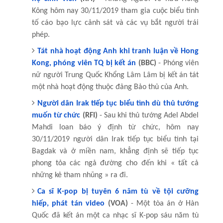
Kông hôm nay 30/11/2019 tham gia cuộc biểu tình
tố cáo bạo lực cảnh sát và các vụ bắt người trái
phép.
Tát nhà hoạt động Anh khi tranh luận về Hong
Kong, phóng viên TQ bị kết án
(BBC)
- Phóng viên
nữ người Trung Quốc Khổng Lâm Lâm bị kết án tát
một nhà hoạt động thuộc đảng Bảo thủ của Anh.
Người dân Irak tiếp tục biểu tình dù thủ tướng
muốn từ chức
(RFI)
- Sau khi thủ tướng Adel Abdel
Mahdi loan báo ý định từ chức, hôm nay
30/11/2019 người dân Irak tiếp tục biểu tình tại
Bagdak và ở miền nam, khẳng định sẽ tiếp tục
phong tỏa các ngả đường cho đến khi « tất cả
những kẻ tham nhũng » ra đi.
Ca sĩ K-pop bị tuyên 6 năm tù về tội cưỡng
hiếp, phát tán video
(VOA)
- Một tòa án ở Hàn
Quốc đã kết án một ca nhạc sĩ K-pop sáu năm tù