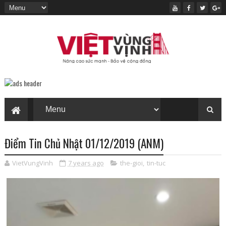
Điểm Tin Chủ Nhật 01/12/2019 (ANM)
VietVungVinh
7 years ago
the-gioi
,
tin-tuc