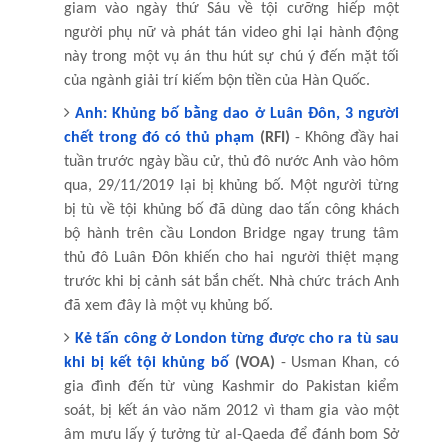
giam vào ngày thứ Sáu về tội cưỡng hiếp một
người phụ nữ và phát tán video ghi lại hành động
này trong một vụ án thu hút sự chú ý đến mặt tối
của ngành giải trí kiếm bộn tiền của Hàn Quốc.
Anh: Khủng bố bằng dao ở Luân Đôn, 3 người
chết trong đó có thủ phạm
(RFI)
- Không đầy hai
tuần trước ngày bầu cử, thủ đô nước Anh vào hôm
qua, 29/11/2019 lại bị khủng bố. Một người từng
bị tù về tội khủng bố đã dùng dao tấn công khách
bộ hành trên cầu London Bridge ngay trung tâm
thủ đô Luân Đôn khiến cho hai người thiệt mạng
trước khi bị cảnh sát bắn chết. Nhà chức trách Anh
đã xem đây là một vụ khủng bố.
Kẻ tấn công ở London từng được cho ra tù sau
khi bị kết tội khủng bố
(VOA)
- Usman Khan, có
gia đình đến từ vùng Kashmir do Pakistan kiểm
soát, bị kết án vào năm 2012 vì tham gia vào một
âm mưu lấy ý tưởng từ al-Qaeda để đánh bom Sở