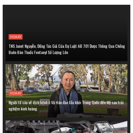
HOA-KY
TNS Janet Nguyễn, Đồng Tác Giả Của Dự Luật AB 701 Được Thông Qua Chống
Buôn Bán Thuốc Fentanyl Số Lượng Lớn
HOA-KY
Người tố cáo về dịch bệnh ở Vũ Hán đào tẩu khỏi Trung Quốc đến Mỹ sau trải
nghiệm kinh hoàng