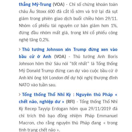
thẳng Mỹ-Trung
(VOA)
- Chỉ số chứng khoán toàn
châu Âu Stoxx 600 đã cắt lỗ sớm và trở lại đà sụt
giảm trong phiên giao dịch buổi chiều hôm 29/11.
Nhóm cổ phiếu tài nguyên cơ bản giảm hơn 1%,
đứng đầu nhóm mất giá, trong khi cổ phiếu công
nghệ tăng 0,2%.
Thủ tướng Johnson xin Trump đừng xen vào
bầu cử ở Anh
(VOA)
- Thủ tướng Anh Boris
Johnson hôm thứ Sáu nói “tốt nhất” là Tổng thống
Mỹ Donald Trump đừng can dự vào cuộc bầu cử ở
Anh khi ông tới London để dự hội nghị thượng đỉnh
NATO vào tuần sau.
Tổng thống Thổ Nhĩ Kỳ : Nguyên thủ Pháp «
chết não, nghiệp dư »
(RFI)
- Tổng thống Thổ Nhĩ
Kỳ Recep Tayyip Erdogan hôm qua 29/11/2019 đã
chỉ trích thô bạo đồng nhiệm Pháp Emmanuel
Macron, cho rằng nguyên thủ Pháp đang « trong
tình trạng chết não ».