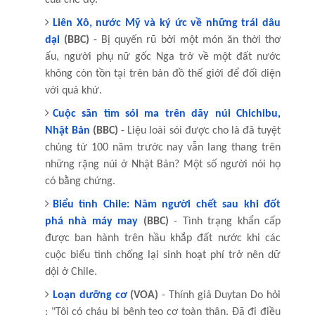
Liên Xô, nước Mỹ và ký ức về những trái dâu
dại
(BBC)
- Bị quyến rũ bởi một món ăn thời thơ
ấu, người phụ nữ gốc Nga trở về một đất nước
không còn tồn tại trên bản đồ thế giới để đối diện
với quá khứ.
Cuộc săn tìm sói ma trên dãy núi Chichibu,
Nhật Bản
(BBC)
- Liệu loài sói được cho là đã tuyệt
chủng từ 100 năm trước nay vẫn lang thang trên
những rặng núi ở Nhật Bản? Một số người nói họ
có bằng chứng.
Biểu tình Chile: Năm người chết sau khi đốt
phá nhà máy may
(BBC)
- Tình trạng khẩn cấp
được ban hành trên hầu khắp đất nước khi các
cuộc biểu tình chống lại sinh hoạt phí trở nên dữ
dội ở Chile.
Loạn dưỡng cơ
(VOA)
- Thính giả Duytan Do hỏi
: "Tôi có cháu bị bệnh teo cơ toàn thân. Đã đi điều