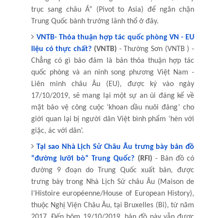
trục sang châu Á” (Pivot to Asia) để ngăn chặn
Trung Quốc bành trướng lãnh thổ ở đây.
VNTB- Thỏa thuận hợp tác quốc phòng VN - EU
liệu có thực chất?
(VNTB)
- Thường Sơn (VNTB ) -
Chẳng có gì bảo đảm là bản thỏa thuận hợp tác
quốc phòng và an ninh song phương Việt Nam -
Liên minh châu Âu (EU), được ký vào ngày
17/10/2019, sẽ mang lại một sự an ủi đáng kể về
mặt bảo vệ công cuộc ‘khoan dầu nuôi đảng’ cho
giới quan lại bị người dân Việt bình phẩm ‘hèn với
giặc, ác với dân’.
Tại sao Nhà Lịch Sử Châu Âu trưng bày bản đồ
“đường lưỡi bò” Trung Quốc?
(RFI)
- Bản đồ có
đường 9 đoạn do Trung Quốc xuất bản, được
trưng bày trong Nhà Lịch Sử châu Âu (Maison de
l’Histoire européenne/House of European History),
thuộc Nghị Viện Châu Âu, tại Bruxelles (Bỉ), từ năm
2017. Đến hôm 19/10/2019, bản đồ này vẫn được