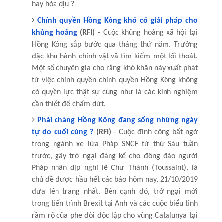
hay hòa dịu ?
Chính quyền Hồng Kông khó có giải pháp cho
khủng hoảng
(RFI)
- Cuộc khủng hoảng xã hội tại
Hồng Kông sắp bước qua tháng thứ năm. Trưởng
đặc khu hành chính vật vã tìm kiếm một lối thoát.
Một số chuyên gia cho rằng khó khăn này xuất phát
từ việc chính quyền chính quyền Hồng Kông không
có quyền lực thật sự cũng như là các kinh nghiệm
cần thiết để chấm dứt.
Phải chăng Hồng Kông đang sống những ngày
tự do cuối cùng ?
(RFI)
- Cuộc đình công bất ngờ
trong ngành xe lửa Pháp SNCF từ thứ Sáu tuần
trước, gây trở ngại đáng kể cho đông đảo người
Pháp nhân dịp nghỉ lễ Chư Thánh (Toussaint), là
chủ đề được hầu hết các báo hôm nay, 21/10/2019
đưa lên trang nhất. Bên cạnh đó, trở ngại mới
trong tiến trình Brexit tại Anh và các cuộc biểu tình
rầm rộ của phe đòi độc lập cho vùng Catalunya tại