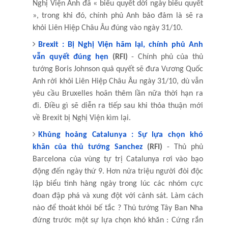
Nghị Viện Anh đã « biểu quyết dời ngày biểu quyết
», trong khi đó, chính phủ Anh bảo đảm là sẽ ra
khỏi Liên Hiệp Châu Âu đúng vào ngày 31/10.
Brexit : Bị Nghị Viện hãm lại, chính phủ Anh
vẫn quyết đúng hẹn
(RFI)
- Chính phủ của thủ
tướng Boris Johnson quả quyết sẽ đưa Vương Quốc
Anh rời khỏi Liên Hiệp Châu Âu ngày 31/10, dù vẫn
yêu cầu Bruxelles hoãn thêm lần nữa thời hạn ra
đi. Điều gì sẽ diễn ra tiếp sau khi thỏa thuận mới
về Brexit bị Nghị Viện kìm lại.
Khủng hoảng Catalunya : Sự lựa chọn khó
khăn của thủ tướng Sanchez
(RFI)
- Thủ phủ
Barcelona của vùng tự trị Catalunya rơi vào bạo
động đến ngày thứ 9. Hơn nửa triệu người đòi độc
lập biểu tình hàng ngày trong lúc các nhóm cực
đoan đập phá và xung đột với cảnh sát. Làm cách
nào để thoát khỏi bế tắc ? Thủ tướng Tây Ban Nha
đứng trước một sự lựa chọn khó khăn : Cứng rắn