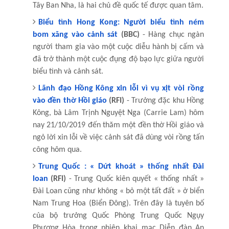
Tây Ban Nha, là hai chủ đề quốc tế được quan tâm.
Biểu tình Hong Kong: Người biểu tình ném
bom xăng vào cảnh sát
(BBC)
- Hàng chục ngàn
người tham gia vào một cuộc diễu hành bị cấm và
đã trở thành một cuộc đụng độ bạo lực giữa người
biểu tình và cảnh sát.
Lãnh đạo Hồng Kông xin lỗi vì vụ xịt vòi rồng
vào đền thờ Hồi giáo
(RFI)
- Trưởng đặc khu Hồng
Kông, bà Lâm Trịnh Nguyệt Nga (Carrie Lam) hôm
nay 21/10/2019 đến thăm một đền thờ Hồi giáo và
ngỏ lời xin lỗi về việc cảnh sát đã dùng vòi rồng tấn
công hôm qua.
Trung Quốc : « Dứt khoát » thống nhất Đài
loan
(RFI)
- Trung Quốc kiên quyết « thống nhất »
Đài Loan cũng như không « bỏ một tất đất » ở biển
Nam Trung Hoa (Biển Đông). Trên đây là tuyên bố
của bộ trưởng Quốc Phòng Trung Quốc Ngụy
Phượng Hòa trong phiên khai mạc Diễn đàn An