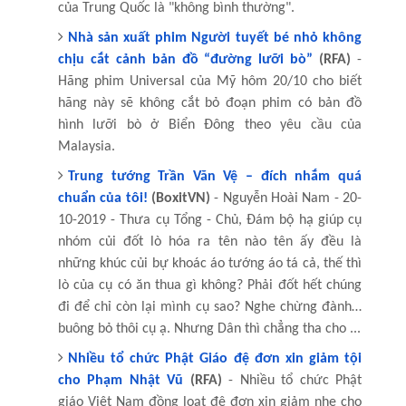
của Trung Quốc là "không bình thường".
Nhà sản xuất phim Người tuyết bé nhỏ không
chịu cắt cảnh bản đồ “đường lưỡi bò”
(RFA)
-
Hãng phim Universal của Mỹ hôm 20/10 cho biết
hãng này sẽ không cắt bỏ đoạn phim có bản đồ
hình lưỡi bò ở Biển Đông theo yêu cầu của
Malaysia.
Trung tướng Trần Văn Vệ – đích nhắm quá
chuẩn của tôi!
(BoxitVN)
- Nguyễn Hoài Nam - 20-
10-2019 - Thưa cụ Tổng - Chủ, Đám bộ hạ giúp cụ
nhóm củi đốt lò hóa ra tên nào tên ấy đều là
những khúc củi bự khoác áo tướng áo tá cả, thế thì
lò của cụ có ăn thua gì không? Phải đốt hết chúng
đi để chỉ còn lại mình cụ sao? Nghe chừng đành…
buông bỏ thôi cụ ạ. Nhưng Dân thì chẳng tha cho ...
Nhiều tổ chức Phật Giáo đệ đơn xin giảm tội
cho Phạm Nhật Vũ
(RFA)
- Nhiều tổ chức Phật
giáo Việt Nam đồng loạt đệ đơn xin giảm nhẹ cho