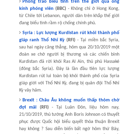
Phong trào biểu tình trên thế giới qua ống
kính phóng viên
(BBC)
- Không chỉ ở Hong Kong,
từ Chile tới Lebanon, người dân trên khắp thế giới
đang biểu tình rầm rộ chống chính phủ.
Syria : Lực lượng Kurdistan rút khỏi thành phố
giáp ranh Thổ Nhĩ Kỳ
(RFI)
- Tại miền bắc Syria,
sau hai ngày căng thẳng, hôm qua 20/10/2019 một
đoàn xe chở người bị thương và các chiến binh
Kurdistan đã rời khỏi Ras Al Ain, thủ phủ Hassaké
(đông bắc Syria). Đây là lần đầu tiên lực lượng
Kurdistan rút lui toàn bộ khỏi thành phố của Syria
giáp giới với Thổ Nhĩ Kỳ, đang bị quân đội Thổ Nhĩ
Kỳ vây hãm.
Brexit : Châu Âu không muốn thấp thỏm chờ
đợi mãi
(RFI)
- Tại Luân Đôn, liệu hôm nay,
21/10/2019, thủ tướng Anh Boris Johnson có thuyết
phục được Quốc hội biểu quyết thỏa thuận Brexit
hay không ? Sau diễn biến bất ngờ hôm thứ Bảy,