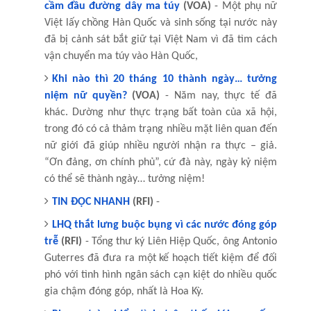
cầm đầu đường dây ma túy
(VOA)
- Một phụ nữ
Việt lấy chồng Hàn Quốc và sinh sống tại nước này
đã bị cảnh sát bắt giữ tại Việt Nam vì đã tìm cách
vận chuyển ma túy vào Hàn Quốc,
Khi nào thì 20 tháng 10 thành ngày… tưởng
niệm nữ quyền?
(VOA)
- Năm nay, thực tế đã
khác. Dường như thực trạng bất toàn của xã hội,
trong đó có cả thảm trạng nhiều mặt liên quan đến
nữ giới đã giúp nhiều người nhận ra thực – giả.
“Ơn đảng, ơn chính phủ”, cứ đà này, ngày kỷ niệm
có thể sẽ thành ngày… tưởng niệm!
TIN ĐỌC NHANH
(RFI)
-
LHQ thắt lưng buộc bụng vì các nước đóng góp
trễ
(RFI)
- Tổng thư ký Liên Hiệp Quốc, ông Antonio
Guterres đã đưa ra một kế hoạch tiết kiệm để đối
phó với tình hình ngân sách cạn kiệt do nhiều quốc
gia chậm đóng góp, nhất là Hoa Kỳ.