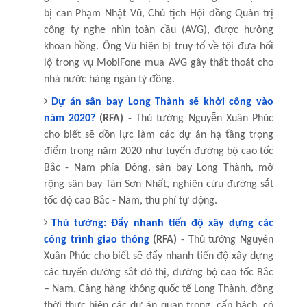
bị can Phạm Nhật Vũ, Chủ tịch Hội đồng Quản trị
công ty nghe nhìn toàn cầu (AVG), được hưởng
khoan hồng. Ông Vũ hiện bị truy tố về tội đưa hối
lộ trong vụ MobiFone mua AVG gây thất thoát cho
nhà nước hàng ngàn tỷ đồng.
Dự án sân bay Long Thành sẽ khởi công vào
năm 2020?
(RFA)
- Thủ tướng Nguyễn Xuân Phúc
cho biết sẽ dồn lực làm các dự án hạ tầng trọng
điểm trong năm 2020 như tuyến đường bộ cao tốc
Bắc - Nam phía Đông, sân bay Long Thành, mở
rộng sân bay Tân Sơn Nhất, nghiên cứu đường sắt
tốc độ cao Bắc - Nam, thu phí tự động.
Thủ tướng: Đẩy nhanh tiến độ xây dựng các
công trình giao thông
(RFA)
- Thủ tướng Nguyễn
Xuân Phúc cho biết sẽ đẩy nhanh tiến độ xây dựng
các tuyến đường sắt đô thị, đường bộ cao tốc Bắc
– Nam, Cảng hàng không quốc tế Long Thành, đồng
thời thực hiện các dự án quan trọng, cấp bách, có