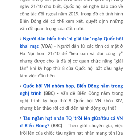
ngày 21/10 cho biết, Quốc hội sẽ nghe báo cáo về
công tác đối ngoại năm 2019, trong đó có tình hình
Biển Đông để có thể xem xét, quyết định những
vấn đề quan trọng của đất nước.
Người dân biểu tình ‘bị giải tán’ ngày Quốc hội
khai mạc
(VOA)
- Người dân từ các tỉnh có mặt ở
Hà Nội hôm 21/10 để “kêu oan và đòi công lý”
nhưng được cho là đã bị cơ quan chức năng “giải
tán” khi kỳ họp thứ 8 của Quốc hội bắt đầu ngày
làm việc đầu tiên.
Quốc hội VN nhóm họp, Biển Đông nằm trong
nghị trình
(BBC)
- Vấn đề Biển Đông nằm trong
nghị trình kỳ họp thứ 8 Quốc hội VN khóa XIV,
nhưng bàn thảo rồi có đi đến hành động cụ thể?
Tàu ngầm hạt nhân TQ 'trồi lên giữa'tàu cá VN
ở Biển Đông?
(BBC)
- Theo giới chuyên gia, việc
trồi lên của chiếc tàu ngầm hạt nhân mang tên lửa