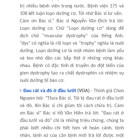
trị nhiều bệnh viên trong nước. Bệnh viện 175 và
108 kết luận loạn dưỡng cơ. Tôi nhờ Bác sĩ tư vấn. ​
Cảm ơn Bác sĩ.” Bác sĩ Nguyễn Văn Đích trả lời:
Loạn dưỡng cơ. Chữ “Loạn dưỡng cơ” dùng để
dịch chữ “muscular dystrophy” của tiếng Anh.
“dys” có nghĩa là rối loạn và “trophy” nghĩa là nuôi
dưỡng. Loạn dưỡng cơ là một nhóm bệnh làm yếu
và teo nhỏ dần các bắp thịt ở những vùng khác
nhau. Bệnh có đặc tính di truyền do đột biến của
gien dystrophy tạo ra chất dystrophin có nhiệm vụ
nuôi dưỡng tế bào cơ.
Đau rát và đỏ ở đầu lưỡi
(VOA)
- Thính giả Chon
Nguyen hỏi: "Thưa Bác sĩ, Tôi bị đau rát ở đầu lưỡi
và đỏ. Xin Bác sĩ chỉ giùm tôi cách chữa trị. ​Cảm
ơn Bác sĩ" Bác sĩ Hồ Văn Hiền trả lời: “Đau rát ở
đầu lưỡi và đỏ” chỉ là những triệu chứng, chúng ta
phải biết nhiều chi tiết hơn về hoàn cảnh, bịnh
nhân, bịnh sử của căn bịnh mới trả lời được một