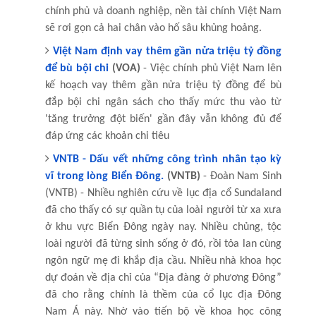
chính phủ và doanh nghiệp, nền tài chính Việt Nam
sẽ rơi gọn cả hai chân vào hố sâu khủng hoảng.
Việt Nam định vay thêm gần nửa triệu tỷ đồng
để bù bội chi
(VOA)
- Việc chính phủ Việt Nam lên
kế hoạch vay thêm gần nửa triệu tỷ đồng để bù
đắp bội chi ngân sách cho thấy mức thu vào từ
'tăng trưởng đột biến' gần đây vẫn không đủ để
đáp ứng các khoản chi tiêu
VNTB - Dấu vết những công trình nhân tạo kỳ
vĩ trong lòng Biển Đông.
(VNTB)
- Đoàn Nam Sinh
(VNTB) - Nhiều nghiên cứu về lục địa cổ Sundaland
đã cho thấy có sự quần tụ của loài người từ xa xưa
ở khu vực Biển Đông ngày nay. Nhiều chủng, tộc
loài người đã từng sinh sống ở đó, rồi tỏa lan cùng
ngôn ngữ mẹ đi khắp địa cầu. Nhiều nhà khoa học
dự đoán về địa chỉ của “Địa đàng ở phương Đông”
đã cho rằng chính là thềm của cổ lục địa Đông
Nam Á này. Nhờ vào tiến bộ về khoa học công