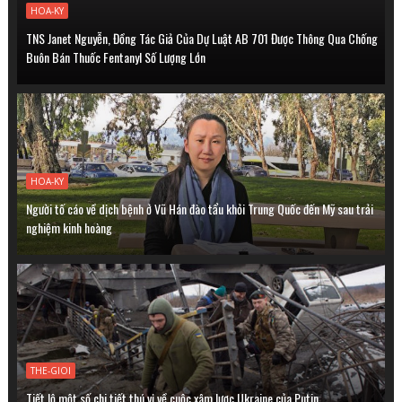
HOA-KY
TNS Janet Nguyễn, Đồng Tác Giả Của Dự Luật AB 701 Được Thông Qua Chống
Buôn Bán Thuốc Fentanyl Số Lượng Lớn
HOA-KY
Người tố cáo về dịch bệnh ở Vũ Hán đào tẩu khỏi Trung Quốc đến Mỹ sau trải
nghiệm kinh hoàng
THE-GIOI
Tiết lộ một số chi tiết thú vị về cuộc xâm lược Ukraine của Putin