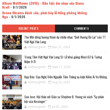
Album Wallflower (2015) - Bữa tiệc âm nhạc của Diana
Krall
- 8/1/2026
Drone Ukraina đánh sâu, phơi bày lỗ hổng phòng không
Nga
- 8/1/2026
RECENT POSTS
COMMENTS
Thư Mời đồng hương tham dự chiều nhạc "Quê Hương Bỏ Lại" của TT
Việt Ngữ Văn Lang
VietVungVinh
Mar 21, 2024
Trung Tâm Việt Ngữ Văn Lang SJ: Lễ khai giảng Khoá 63 & Tưởng
Niệm 9-11
VietVungVinh
Sept 11, 2023
Họp Báo: Cựu Nghị Viên Nguyễn Tâm Thắng vụ kiện Kiêm Ái Vu Khống.
VietVungVinh
Aug 23, 2023
San Jose: Hội thảo với Giáo sư Stephen B. Young và sách "Sự phản
bội của Kissinger"
VietVungVinh
Jul 05, 2023