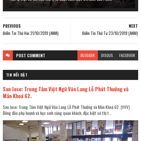
PREVIOUS
NEXT
Điểm Tin Thứ Hai 21/10/2019 (ANM)
Điểm Tin Thứ Tư 23/10/2019 (ANM)
POST
COMMENT
BLOGGER
DISQUS
FACEBOOK
TIN NỔI BẬT
San Jose: Trung Tâm Việt Ngữ Văn Lang Lễ Phát Thưởng và
Mãn Khoá 62.
San Jose: Trung Tâm Việt Ngữ Văn Lang Lễ Phát Thưởng và Mãn Khoá 62. (VVV)
Đông đảo phụ huynh và học sinh cùng quan khách, đặc biệt có thị t...