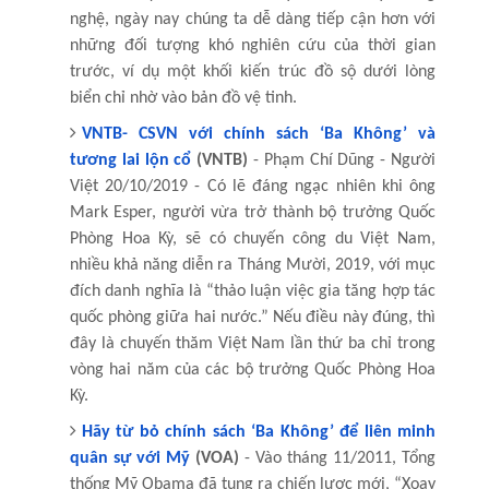
nghệ, ngày nay chúng ta dễ dàng tiếp cận hơn với
những đối tượng khó nghiên cứu của thời gian
trước, ví dụ một khối kiến trúc đồ sộ dưới lòng
biển chỉ nhờ vào bản đồ vệ tinh.
VNTB- CSVN với chính sách ‘Ba Không’ và
tương lai lộn cổ
(VNTB)
- Phạm Chí Dũng - Người
Việt 20/10/2019 - Có lẽ đáng ngạc nhiên khi ông
Mark Esper, người vừa trở thành bộ trưởng Quốc
Phòng Hoa Kỳ, sẽ có chuyến công du Việt Nam,
nhiều khả năng diễn ra Tháng Mười, 2019, với mục
đích danh nghĩa là “thảo luận việc gia tăng hợp tác
quốc phòng giữa hai nước.” Nếu điều này đúng, thì
đây là chuyến thăm Việt Nam lần thứ ba chỉ trong
vòng hai năm của các bộ trưởng Quốc Phòng Hoa
Kỳ.
Hãy từ bỏ chính sách ‘Ba Không’ để liên minh
quân sự với Mỹ
(VOA)
- Vào tháng 11/2011, Tổng
thống Mỹ Obama đã tung ra chiến lược mới, “Xoay