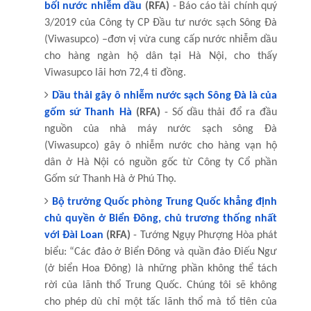
bối nước nhiễm dầu
(RFA)
- Báo cáo tài chính quý
3/2019 của Công ty CP Đầu tư nước sạch Sông Đà
(Viwasupco) –đơn vị vừa cung cấp nước nhiễm dầu
cho hàng ngàn hộ dân tại Hà Nội, cho thấy
Viwasupco lãi hơn 72,4 tỉ đồng.
Dầu thải gây ô nhiễm nước sạch Sông Đà là của
gốm sứ Thanh Hà
(RFA)
- Số dầu thải đổ ra đầu
nguồn của nhà máy nước sạch sông Đà
(Viwasupco) gây ô nhiễm nước cho hàng vạn hộ
dân ở Hà Nội có nguồn gốc từ Công ty Cổ phần
Gốm sứ Thanh Hà ở Phú Thọ.
Bộ trưởng Quốc phòng Trung Quốc khẳng định
chủ quyền ở Biển Đông, chủ trương thống nhất
với Đài Loan
(RFA)
- Tướng Ngụy Phượng Hòa phát
biểu: “Các đảo ở Biển Đông và quần đảo Điếu Ngư
(ở biển Hoa Đông) là những phần không thể tách
rời của lãnh thổ Trung Quốc. Chúng tôi sẽ không
cho phép dù chỉ một tấc lãnh thổ mà tổ tiên của