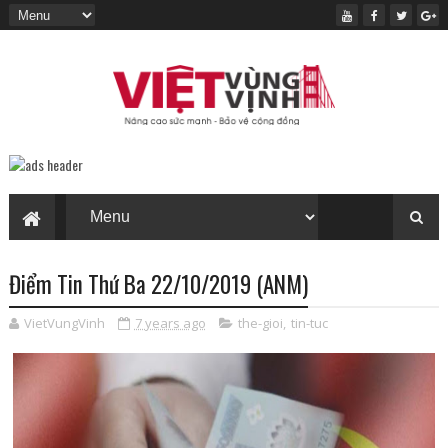
Điểm Tin Thứ Ba 22/10/2019 (ANM)
VietVungVinh
7 years ago
the-gioi
,
tin-tuc