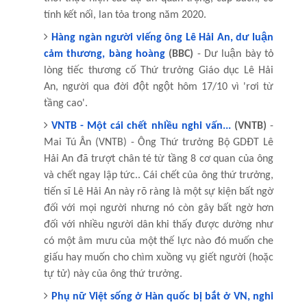
tính kết nối, lan tỏa trong năm 2020.
Hàng ngàn người viếng ông Lê Hải An, dư luận
cảm thương, bàng hoàng
(BBC)
- Dư luận bày tỏ
lòng tiếc thương cố Thứ trưởng Giáo dục Lê Hải
An, người qua đời đột ngột hôm 17/10 vì 'rơi từ
tầng cao'.
VNTB - Một cái chết nhiều nghi vấn...
(VNTB)
-
Mai Tú Ân (VNTB) - Ông Thứ trưởng Bộ GDĐT Lê
Hải An đã trượt chân té từ tầng 8 cơ quan của ông
và chết ngay lập tức.. Cái chết của ông thứ trưởng,
tiến sĩ Lê Hải An này rõ ràng là một sự kiện bất ngờ
đối với mọi người nhưng nó còn gây bất ngờ hơn
đối với nhiều người dân khi thấy được dường như
có một âm mưu của một thế lực nào đó muốn che
giấu hay muốn cho chìm xuồng vụ giết người (hoặc
tự tử) này của ông thứ trưởng.
Phụ nữ Việt sống ở Hàn quốc bị bắt ở VN, nghi