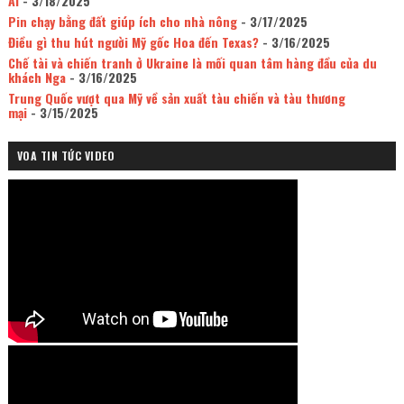
AI
- 3/18/2025
Pin chạy bằng đất giúp ích cho nhà nông
- 3/17/2025
Điều gì thu hút người Mỹ gốc Hoa đến Texas?
- 3/16/2025
Chế tài và chiến tranh ở Ukraine là mối quan tâm hàng đầu của du
khách Nga
- 3/16/2025
Trung Quốc vượt qua Mỹ về sản xuất tàu chiến và tàu thương
mại
- 3/15/2025
VOA TIN TỨC VIDEO