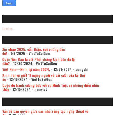
Loading...
Xin chào 2025, cẩn thận, coi chừng đèn
đỏ!
- 1/3/2025
- VietTuSaiGon
Đoàn Văn Báu là ai? Phải chăng kịch bản đã lộ
dần?
- 12/30/2024
- VietTuSaiGon
Việt Nam—Nhìn lại năm 2024.
- 12/31/2024
- songchi
Kinh hãi vụ giết 11 mạng người và cái cười của kẻ thủ
ác
- 12/19/2024
- VietTuSaiGon
Cuộc du hành cưỡng bức với sư Minh Tuệ, và những điều nhìn
thấy
- 12/15/2024
- namviet
Vấn đề bản quyền giữa các nhà sáng tạo nghệ thuật và