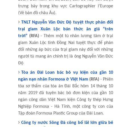
trưng bày trong khu vực Cartographier l’Europe
(Vẽ bản đồ châu Âu).
TNLT Nguyễn Văn Đức Độ tuyệt thực phản đối
trại giam Xuân Lộc bán thức ăn giá “trên
trời”
(RFA)
- Thêm một tù nhân lương tâm ở trại
giam Xuân Lộc tỉnh Đồng Nai tuyệt thực để phản
đối những áp bức của trại giam này đối với những
người tù mang án chính trị là ông Nguyễn Văn Đức
Độ
Tòa án Đài Loan bác bỏ vụ kiện của gần 10
ngàn nạn nhân Formosa ở Việt Nam
(RFA)
- Phiên
tòa sơ thẩm của tòa án Đài Bắc hôm 14 tháng 10
năm 2019 đã tuyên bác bỏ đơn kiện của gần 10
ngàn công dân Việt Nam kiện Công ty thép Hưng
Nghiệp Formosa - Hà Tĩnh, một công ty con của
Tập đoàn Formosa Plastic Group của Đài Loan.
Công ty nước Sông Đà công bố lãi lớn giữa bê