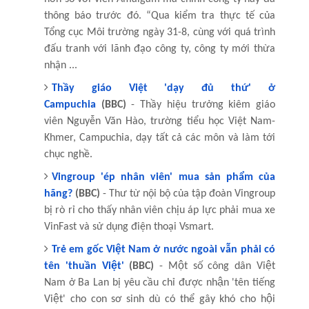
thông báo trước đó. “Qua kiểm tra thực tế của
Tổng cục Môi trường ngày 31-8, cùng với quá trình
đấu tranh với lãnh đạo công ty, công ty mới thừa
nhận ...
Thầy giáo Việt 'dạy đủ thứ' ở
Campuchia
(BBC)
- Thầy hiệu trưởng kiêm giáo
viên Nguyễn Văn Hào, trường tiểu học Việt Nam-
Khmer, Campuchia, dạy tất cả các môn và làm tới
chục nghề.
Vingroup 'ép nhân viên' mua sản phẩm của
hãng?
(BBC)
- Thư từ nội bộ của tập đoàn Vingroup
bị rò rỉ cho thấy nhân viên chịu áp lực phải mua xe
VinFast và sử dụng điện thoại Vsmart.
Trẻ em gốc Việt Nam ở nước ngoài vẫn phải có
tên 'thuần Việt'
(BBC)
- Một số công dân Việt
Nam ở Ba Lan bị yêu cầu chỉ được nhận 'tên tiếng
Việt' cho con sơ sinh dù có thể gây khó cho hội