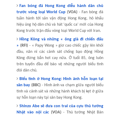
Fan bóng đá Hong Kong diễu hành dân chủ
trước vòng loại World Cup
(VOA)
- Fan bóng đá
tuần hành tới sân vận động Hong Kong, hô khẩu
hiệu ủng hộ dân chủ và hát 'quốc ca' mới của Hong
Kong trước trận đấu vòng loại World Cup với Iran.
Hồng Kông và những « ông già đi chiến đấu
»
(RFI)
- « Papy Wong » giơ cao chiếc gậy lên khỏi
đầu, năn nỉ các cảnh sát chống bạo động Hồng
Kông đừng bắn hơi cay nữa. Ở tuổi 85, ông luôn
trên tuyến đầu để bảo vệ những người biểu tình
đòi dân chủ.
Biểu tình ở Hong Kong: Hình ảnh hỗn loạn tại
sân bay
(BBC)
- Hình ảnh va chạm giữa người biểu
tình và cảnh sát và những hành khách bị kẹt ở giữa
sự hỗn loạn này tại sân bay Hong Kong.
Shinzo Abe sẽ đưa con trai của cựu thủ tướng
Nhật vào nội các
(VOA)
- Thủ tướng Nhật Bản