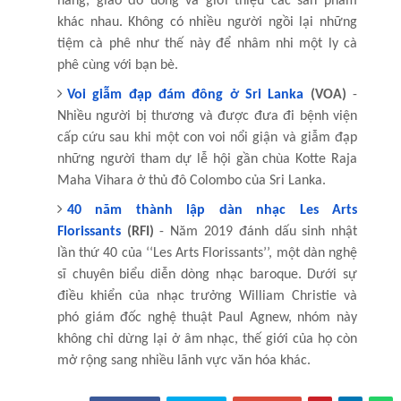
hàng, giao đồ uống và giới thiệu các sản phẩm
khác nhau. Không có nhiều người ngồi lại những
tiệm cà phê như thế này để nhâm nhi một ly cà
phê cùng với bạn bè.
Voi giẫm đạp đám đông ở Sri Lanka
(VOA)
-
Nhiều người bị thương và được đưa đi bệnh viện
cấp cứu sau khi một con voi nổi giận và giẫm đạp
những người tham dự lễ hội gần chùa Kotte Raja
Maha Vihara ở thủ đô Colombo của Sri Lanka.
40 năm thành lập dàn nhạc Les Arts
Florissants
(RFI)
- Năm 2019 đánh dấu sinh nhật
lần thứ 40 của ‘‘Les Arts Florissants’’, một dàn nghệ
sĩ chuyên biểu diễn dòng nhạc baroque. Dưới sự
điều khiển của nhạc trưởng William Christie và
phó giám đốc nghệ thuật Paul Agnew, nhóm này
không chỉ dừng lại ở âm nhạc, thế giới của họ còn
mở rộng sang nhiều lãnh vực văn hóa khác.