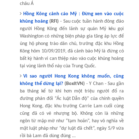
châu Á
Hồng Kông cảnh cáo Mỹ : Đừng xen vào cuộc
khủng hoảng
(RFI)
- Sau cuộc tuần hành đông đảo
người Hồng Kông đến lãnh sự quán Mỹ kêu gọi
Washington có những biện pháp gia tăng áp lực để
ủng hộ phong trào dân chủ, trưởng đặc khu Hồng
Kông hôm 10/09/2019, đã cảnh báo Mỹ là đừng có
bất kỳ hành vi can thiệp nào vào cuộc khủng hoảng
tại vùng lãnh thổ này của Trung Quốc.
Vì sao người Hong Kong không muốn, cũng
không thể dừng lại?
(BoxitVN)
- Y Chan - Sau gần
ba tháng kể từ khi hơn một triệu người đổ ra
đường phản đối “Ác luật Dẫn độ” của chính quyền
Hong Kong, đặc khu trưởng Carrie Lam cuối cùng
cũng đã có vẻ nhượng bộ. Không còn là những
ngôn từ mập mờ như “tạm hoãn”, hay vô nghĩa về
mặt luật pháp như “dự luật đã chết”, ngày 5/9 vừa
rồi bà Lam đã dùng đúng ...