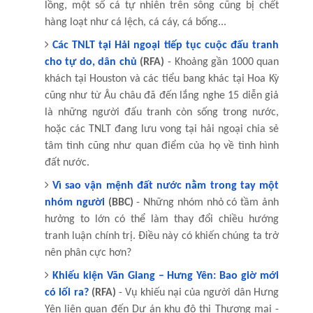
lồng, một số cá tự nhiên trên sông cũng bị chết
hàng loạt như cá lệch, cá cáy, cá bống...
Các TNLT tại Hải ngoại tiếp tục cuộc đấu tranh
cho tự do, dân chủ
(RFA)
- Khoảng gần 1000 quan
khách tại Houston và các tiểu bang khác tại Hoa Kỳ
cũng như từ Âu châu đã đến lắng nghe 15 diễn giả
là những người đấu tranh còn sống trong nước,
hoặc các TNLT đang lưu vong tại hải ngoại chia sẻ
tâm tình cũng như quan điểm của họ về tình hình
đất nước.
Vì sao vận mệnh đất nước nằm trong tay một
nhóm người
(BBC)
- Những nhóm nhỏ có tầm ảnh
hưởng to lớn có thể làm thay đổi chiều hướng
tranh luận chính trị. Điều này có khiến chúng ta trở
nên phân cực hơn?
Khiếu kiện Văn Giang – Hưng Yên: Bao giờ mới
có lối ra?
(RFA)
- Vụ khiếu nại của người dân Hưng
Yên liên quan đến Dự án khu đô thị Thương mại -