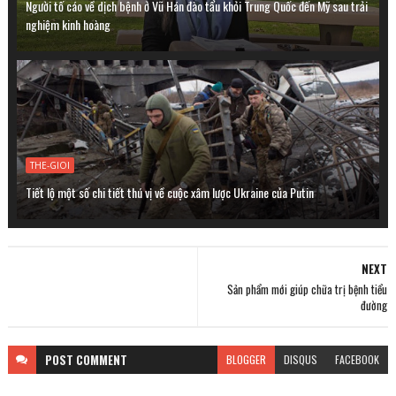
Người tố cáo về dịch bệnh ở Vũ Hán đào tẩu khỏi Trung Quốc đến Mỹ sau trải
nghiệm kinh hoàng
THE-GIOI
Tiết lộ một số chi tiết thú vị về cuộc xâm lược Ukraine của Putin
NEXT
Sản phẩm mới giúp chữa trị bệnh tiểu
đường
POST
COMMENT
BLOGGER
DISQUS
FACEBOOK