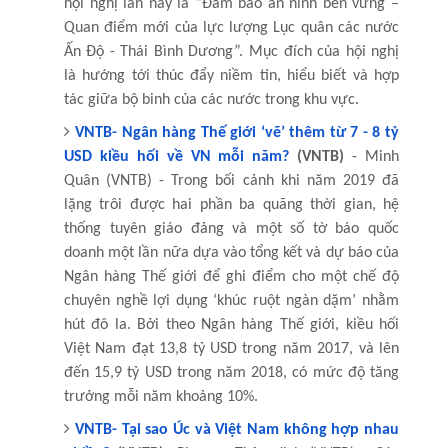
hội nghị lần này là “Đảm bảo an ninh bền vững –
Quan điểm mới của lực lượng Lục quân các nước
Ấn Độ - Thái Bình Dương”. Mục đích của hội nghị
là hướng tới thúc đẩy niềm tin, hiểu biết và hợp
tác giữa bộ binh của các nước trong khu vực.
VNTB- Ngân hàng Thế giới ‘vẽ’ thêm từ 7 - 8 tỷ
USD kiều hối về VN mỗi năm?
(VNTB)
- Minh
Quân (VNTB) - Trong bối cảnh khi năm 2019 đã
lặng trôi được hai phần ba quãng thời gian, hệ
thống tuyên giáo đảng và một số tờ báo quốc
doanh một lần nữa dựa vào tổng kết và dự báo của
Ngân hàng Thế giới để ghi điểm cho một chế độ
chuyên nghề lợi dụng ‘khúc ruột ngàn dặm’ nhằm
hút đô la. Bởi theo Ngân hàng Thế giới, kiều hối
Việt Nam đạt 13,8 tỷ USD trong năm 2017, và lên
đến 15,9 tỷ USD trong năm 2018, có mức độ tăng
trưởng mỗi năm khoảng 10%.
VNTB- Tại sao Úc và Việt Nam không hợp nhau