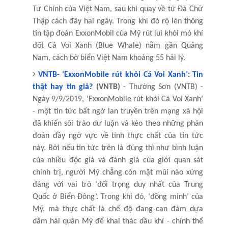
Tư Chính của Việt Nam, sau khi quay về từ Đá Chữ
Thập cách đây hai ngày. Trong khi đó rộ lên thông
tin tập đoàn ExxonMobil của Mỹ rút lui khỏi mỏ khí
đốt Cá Voi Xanh (Blue Whale) nằm gần Quảng
Nam, cách bờ biển Việt Nam khoảng 55 hải lý.
VNTB- ‘ExxonMobile rút khỏi Cá Voi Xanh’: Tin
thật hay tin giả?
(VNTB)
- Thường Sơn (VNTB) -
Ngày 9/9/2019, ‘ExxonMobile rút khỏi Cá Voi Xanh’
- một tin tức bất ngờ lan truyền trên mạng xã hội
đã khiến sôi trào dư luận và kéo theo những phán
đoán đầy ngờ vực về tính thực chất của tin tức
này. Bởi nếu tin tức trên là đúng thì như bình luận
của nhiều độc giả và đánh giá của giới quan sát
chính trị, người Mỹ chẳng còn mặt mũi nào xứng
đáng với vai trò ‘đối trọng duy nhất của Trung
Quốc ở Biển Đông’. Trong khi đó, ‘đồng minh’ của
Mỹ, mà thực chất là chế độ đang can đảm dựa
dẫm hải quân Mỹ để khai thác dầu khí - chính thể