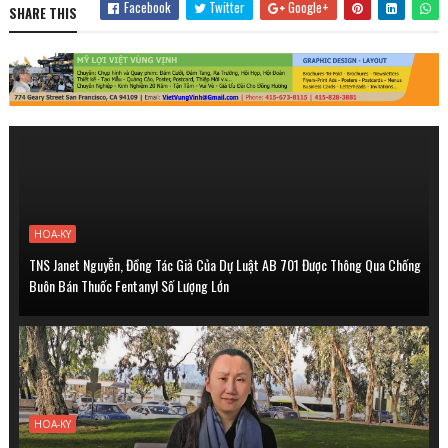
Facebook
Twitter
Google+
SHARE THIS
HOA-KY
TNS Janet Nguyễn, Đồng Tác Giả Của Dự Luật AB 701 Được Thông Qua Chống
Buôn Bán Thuốc Fentanyl Số Lượng Lớn
HOA-KY