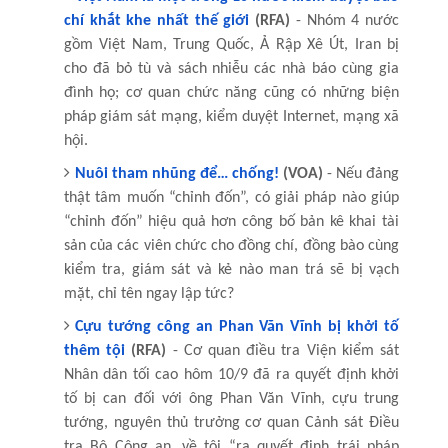
chí khắt khe nhất thế giới
(RFA)
- Nhóm 4 nước
gồm Việt Nam, Trung Quốc, Ả Rập Xê Út, Iran bị
cho đã bỏ tù và sách nhiễu các nhà báo cùng gia
đình họ; cơ quan chức năng cũng có những biện
pháp giám sát mạng, kiểm duyệt Internet, mạng xã
hội.
Nuôi tham nhũng để… chống!
(VOA)
- Nếu đảng
thật tâm muốn “chỉnh đốn”, có giải pháp nào giúp
“chỉnh đốn” hiệu quả hơn công bố bản kê khai tài
sản của các viên chức cho đồng chí, đồng bào cùng
kiểm tra, giám sát và kẻ nào man trá sẽ bị vạch
mặt, chỉ tên ngay lập tức?
Cựu tướng công an Phan Văn Vĩnh bị khởi tố
thêm tội
(RFA)
- Cơ quan điều tra Viện kiểm sát
Nhân dân tối cao hôm 10/9 đã ra quyết định khởi
tố bị can đối với ông Phan Văn Vĩnh, cựu trung
tướng, nguyên thủ trưởng cơ quan Cảnh sát Điều
tra Bộ Công an, về tội “ra quyết định trái pháp