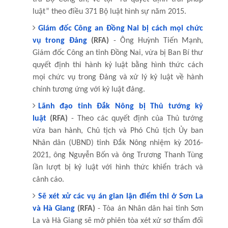
luật” theo điều 371 Bộ luật hình sự năm 2015.
Giám đốc Công an Đồng Nai bị cách mọi chức
vụ trong Đảng
(RFA)
- Ông Huỳnh Tiến Mạnh,
Giám đốc Công an tỉnh Đồng Nai, vừa bị Ban Bí thư
quyết định thi hành kỷ luật bằng hình thức cách
mọi chức vụ trong Đảng và xử lý kỷ luật về hành
chính tương ứng với kỷ luật đảng.
Lãnh đạo tỉnh Đắk Nông bị Thủ tướng kỷ
luật
(RFA)
- Theo các quyết định của Thủ tướng
vừa ban hành, Chủ tịch và Phó Chủ tịch Ủy ban
Nhân dân (UBND) tỉnh Đắk Nông nhiệm kỳ 2016-
2021, ông Nguyễn Bốn và ông Trương Thanh Tùng
lần lượt bị kỷ luật với hình thức khiển trách và
cảnh cáo.
Sẽ xét xử các vụ án gian lận điểm thi ở Sơn La
và Hà Giang
(RFA)
- Tòa án Nhân dân hai tỉnh Sơn
La và Hà Giang sẽ mở phiên tòa xét xử sơ thẩm đối