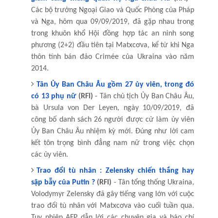
Các bộ trưởng Ngoại Giao và Quốc Phòng của Pháp
và Nga, hôm qua 09/09/2019, đã gặp nhau trong
trong khuôn khổ Hội đồng hợp tác an ninh song
phương (2+2) đầu tiên tại Matxcơva, kể từ khi Nga
thôn tính bán đảo Crimée của Ukraina vào năm
2014.
Tân Ủy Ban Châu Âu gồm 27 ủy viên, trong đó
có 13 phụ nữ
(RFI)
- Tân chủ tịch Ủy Ban Châu Âu,
bà Ursula von Der Leyen, ngày 10/09/2019, đã
công bố danh sách 26 người được cử làm ủy viên
Ủy Ban Châu Âu nhiệm kỳ mới. Đúng như lời cam
kết tôn trọng bình đẳng nam nữ trong việc chọn
các ủy viên.
Trao đổi tù nhân : Zelensky chiến thắng hay
sập bẫy của Putin ?
(RFI)
- Tân tổng thống Ukraina,
Volodymyr Zelensky đã gây tiếng vang lớn với cuộc
trao đổi tù nhân với Matxcơva vào cuối tuần qua.
Tuy nhiên AFP dẫn lời các chuyên gia và báo chí