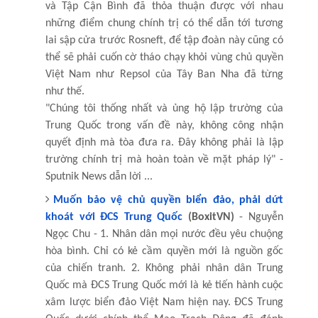
và Tập Cận Bình đã thỏa thuận được với nhau
những điểm chung chính trị có thể dẫn tới tương
lai sập cửa trước Rosneft, để tập đoàn này cũng có
thể sẽ phải cuốn cờ tháo chạy khỏi vùng chủ quyền
Việt Nam như Repsol của Tây Ban Nha đã từng
như thế.
"Chúng tôi thống nhất và ủng hộ lập trường của
Trung Quốc trong vấn đề này, không công nhận
quyết định mà tòa đưa ra. Đây không phải là lập
trường chính trị mà hoàn toàn về mặt pháp lý" -
Sputnik News dẫn lời ...
Muốn bảo vệ chủ quyền biển đảo, phải dứt
khoát với ĐCS Trung Quốc
(BoxitVN)
- Nguyễn
Ngọc Chu - 1. Nhân dân mọi nước đều yêu chuộng
hòa bình. Chỉ có kẻ cầm quyền mới là nguồn gốc
của chiến tranh. 2. Không phải nhân dân Trung
Quốc mà ĐCS Trung Quốc mới là kẻ tiến hành cuộc
xâm lược biển đảo Việt Nam hiện nay. ĐCS Trung