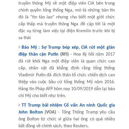
truyền thông Mỹ về một điệp viên CIA bên trong
chính quyền tổng thống Nga, mô tả những bản tin
đó là “tin tào lao” nhưng cho biết một giới chức
cấp thấp mà truyền thông Nga đề cập tới là một
đặc vụ từng làm việc tại điện Kremlin trước khi bị
sa thải
Báo Mỹ : Sợ Trump bép xép, CIA rút một gián
điệp thân cận Putin
(RFI)
- Hoa Kỳ hồi năm 2017
đã rút khỏi Nga một điệp viên là quan chức cao
cấp, nhân vật đã khẳng định rằng tổng thống
Vladimir Putin đã đích thân tổ chức chiến dịch can
thiệp vào cuộc bầu cử tổng thống Mỹ năm 2016.
Hãng tin Pháp AFP hôm nay 10/09/2019 dẫn lại báo
chí Mỹ cho biết như trên.
TT Trump bãi nhiệm Cố vấn An ninh Quốc gia
John Bolton
(VOA)
- Tổng Thống Trump yêu cầu
ông Bolton từ chức vì giữa hai ông có quá nhiều
bất đồng về chính sách, theo Reuters.