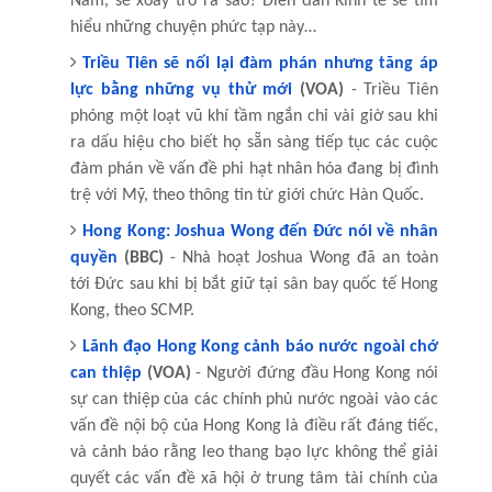
Nam, sẽ xoay trở ra sao? Diễn đàn Kinh tế sẽ tìm
hiểu những chuyện phức tạp này…
Triều Tiên sẽ nối lại đàm phán nhưng tăng áp
lực bằng những vụ thử mới
(VOA)
- Triều Tiên
phóng một loạt vũ khí tầm ngắn chỉ vài giờ sau khi
ra dấu hiệu cho biết họ sẵn sàng tiếp tục các cuộc
đàm phán về vấn đề phi hạt nhân hóa đang bị đình
trệ với Mỹ, theo thông tin từ giới chức Hàn Quốc.
Hong Kong: Joshua Wong đến Đức nói về nhân
quyền
(BBC)
- Nhà hoạt Joshua Wong đã an toàn
tới Đức sau khi bị bắt giữ tại sân bay quốc tế Hong
Kong, theo SCMP.
Lãnh đạo Hong Kong cảnh báo nước ngoài chớ
can thiệp
(VOA)
- Người đứng đầu Hong Kong nói
sự can thiệp của các chính phủ nước ngoài vào các
vấn đề nội bộ của Hong Kong là điều rất đáng tiếc,
và cảnh báo rằng leo thang bạo lực không thể giải
quyết các vấn đề xã hội ở trung tâm tài chính của