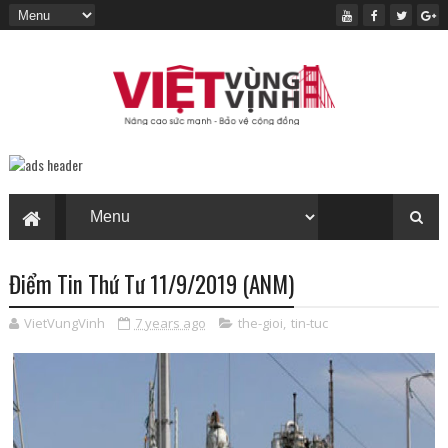
Điểm Tin Thứ Tư 11/9/2019 (ANM)
VietVungVinh
7 years ago
the-gioi
,
tin-tuc