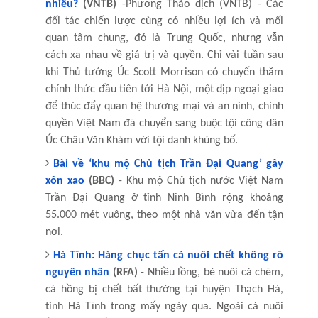
nhiều?
(VNTB)
-Phương Thảo dịch (VNTB) - Các
đối tác chiến lược cùng có nhiều lợi ích và mối
quan tâm chung, đó là Trung Quốc, nhưng vẫn
cách xa nhau về giá trị và quyền. Chỉ vài tuần sau
khi Thủ tướng Úc Scott Morrison có chuyến thăm
chính thức đầu tiên tới Hà Nội, một dịp ngoại giao
để thúc đẩy quan hệ thương mại và an ninh, chính
quyền Việt Nam đã chuyển sang buộc tội công dân
Úc Châu Văn Khảm với tội danh khủng bố.
Bài về ‘khu mộ Chủ tịch Trần Đại Quang’ gây
xôn xao
(BBC)
- Khu mộ Chủ tịch nước Việt Nam
Trần Đại Quang ở tỉnh Ninh Bình rộng khoảng
55.000 mét vuông, theo một nhà văn vừa đến tận
nơi.
Hà Tĩnh: Hàng chục tấn cá nuôi chết không rõ
nguyên nhân
(RFA)
- Nhiều lồng, bè nuôi cá chẽm,
cá hồng bị chết bất thường tại huyện Thạch Hà,
tỉnh Hà Tĩnh trong mấy ngày qua. Ngoài cá nuôi