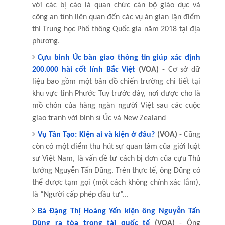
với các bị cáo là quan chức cán bộ giáo dục và
công an tỉnh liên quan đến các vụ án gian lận điểm
thi Trung học Phổ thông Quốc gia năm 2018 tại địa
phương.
Cựu binh Úc bàn giao thông tin giúp xác định
200.000 hài cốt lính Bắc Việt
(VOA)
- Cơ sở dữ
liệu bao gồm một bản đồ chiến trường chi tiết tại
khu vực tỉnh Phước Tuy trước đây, nơi được cho là
mồ chôn của hàng ngàn người Việt sau các cuộc
giao tranh với binh sĩ Úc và New Zealand
Vụ Tân Tạo: Kiện ai và kiện ở đâu?
(VOA)
- Cũng
còn có một điểm thu hút sự quan tâm của giới luật
sư Việt Nam, là vấn đề tư cách bị đơn của cựu Thủ
tướng Nguyễn Tấn Dũng. Trên thực tế, ông Dũng có
thể được tạm gọi (một cách không chính xác lắm),
là “Người cấp phép đầu tư”...
Bà Đặng Thị Hoàng Yến kiện ông Nguyễn Tấn
Dũng ra tòa trọng tài quốc tế
(VOA)
- Ông