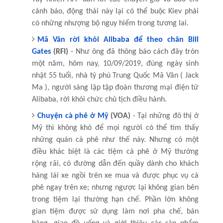
cảnh báo, động thái này lại có thể buộc Kiev phải
có những nhượng bộ nguy hiểm trong tương lai.
Mã Vân rời khỏi Alibaba để theo chân Bill
Gates
(RFI)
- Như ông đã thông báo cách đây tròn
một năm, hôm nay, 10/09/2019, đúng ngày sinh
nhật 55 tuổi, nhà tỷ phú Trung Quốc Mã Vân ( Jack
Ma ), người sáng lập tập đoàn thương mại điện tử
Alibaba, rời khỏi chức chủ tịch điều hành.
Chuyện cà phê ở Mỹ
(VOA)
- Tại những đô thị ở
Mỹ thì không khó để mọi người có thể tìm thấy
những quán cà phê như thế này. Nhưng có một
điều khác biệt là các tiệm cà phê ở Mỹ thường
rộng rãi, có đường dẫn đến quầy dành cho khách
hàng lái xe ngồi trên xe mua và được phục vụ cà
phê ngay trên xe; nhưng ngược lại không gian bên
trong tiệm lại thường hạn chế. Phần lớn không
gian tiệm được sử dụng làm nơi pha chế, bán