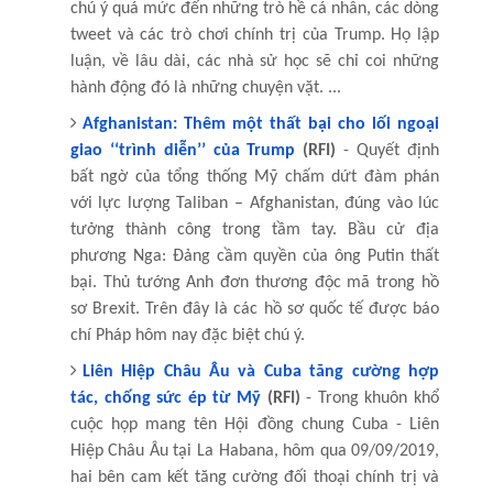
chú ý quá mức đến những trò hề cá nhân, các dòng
tweet và các trò chơi chính trị của Trump. Họ lập
luận, về lâu dài, các nhà sử học sẽ chỉ coi những
hành động đó là những chuyện vặt. ...
Afghanistan: Thêm một thất bại cho lối ngoại
giao ‘‘trình diễn’’ của Trump
(RFI)
- Quyết định
bất ngờ của tổng thống Mỹ chấm dứt đàm phán
với lực lượng Taliban – Afghanistan, đúng vào lúc
tưởng thành công trong tầm tay. Bầu cử địa
phương Nga: Đảng cầm quyền của ông Putin thất
bại. Thủ tướng Anh đơn thương độc mã trong hồ
sơ Brexit. Trên đây là các hồ sơ quốc tế được báo
chí Pháp hôm nay đặc biệt chú ý.
Liên Hiệp Châu Âu và Cuba tăng cường hợp
tác, chống sức ép từ Mỹ
(RFI)
- Trong khuôn khổ
cuộc họp mang tên Hội đồng chung Cuba - Liên
Hiệp Châu Âu tại La Habana, hôm qua 09/09/2019,
hai bên cam kết tăng cường đối thoại chính trị và