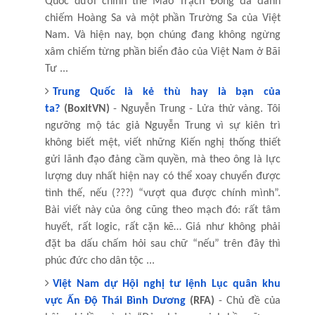
Quốc dưới chính thể Mao Trạch Đông đã đánh
chiếm Hoàng Sa và một phần Trường Sa của Việt
Nam. Và hiện nay, bọn chúng đang không ngừng
xâm chiếm từng phần biển đảo của Việt Nam ở Bãi
Tư ...
Trung Quốc là kẻ thù hay là bạn của
ta?
(BoxitVN)
- Nguyễn Trung - Lửa thử vàng. Tôi
ngưỡng mộ tác giả Nguyễn Trung vì sự kiên trì
không biết mệt, viết những Kiến nghị thống thiết
gửi lãnh đạo đảng cầm quyền, mà theo ông là lực
lượng duy nhất hiện nay có thể xoay chuyển được
tình thế, nếu (???) “vượt qua được chính mình”.
Bài viết này của ông cũng theo mạch đó: rất tâm
huyết, rất logic, rất cặn kẽ… Giá như không phải
đặt ba dấu chấm hỏi sau chữ “nếu” trên đây thì
phúc đức cho dân tộc ...
Việt Nam dự Hội nghị tư lệnh Lục quân khu
vực Ấn Độ Thái Bình Dương
(RFA)
- Chủ đề của