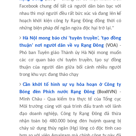
Facebook chung để tất cả người dân bàn bạc với
nhau thì mọi người đều rất bức xúc và đang lên kế
hoạch khởi kiện công ty Rạng Đông đồng thời có
những biện pháp để ngăn ngừa độc hại trở lại."
Hà Nội mong báo chí ‘tuyên truyền’, ‘tạo đồng
thuận’ nơi người dân về vụ Rạng Đông
(VOA)
-
Phó ban Tuyên giáo Thành ủy Hà Nội mong muốn
các cơ quan báo chí tuyên truyền, tạo sự đồng
thuận của người dân giữa bối cảnh nhiều người
trong khu vực đang tháo chạy
Cần khởi tố hình sự vụ hỏa hoạn ở Công ty
Bóng đèn Phích nước Rạng Đông
(BoxitVN)
-
Minh Châu - Qua kiểm tra thực tế của Tổng cục
Môi trường cùng với quá trình đấu tranh với lãnh
đạo doanh nghiệp, Công ty Rạng Đông đã thừa
nhận toàn bộ 480.000 bóng đèn huỳnh quang bị
cháy sử dụng thủy ngân (Hg) lỏng có độc tính cao
hơn so với viên Amalgam mà chính công ty này đã