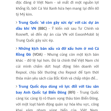
độc đảng ở Việt Nam - sẽ mất đi một nguồn lợi
khổng lồ, bởi Cá Voi Xanh hứa hẹn mang lại đến 60
tỷ Mỹ kim.
Trung Quốc 'sẽ còn gây sức ép' với các dự án
dầu khí VN
(BBC)
- Ý kiến nói sau Tư Chính và
Rosneft, sẽ đến dự án của VN với ExxonMobil bị
Trung Quốc gây sức ép.
Những kịch bản xấu và đỡ xấu hơn ở mỏ Cá
Rồng Đỏ
(VOA)
- Nhưng cũng còn một kịch bản
khác - đỡ tệ hại hơn. Đó là chính thể Việt Nam chỉ
cúi mình chấm dứt hoạt động liên doanh với
Repsol, chịu bồi thường cho Repsol để tạm thời
thỏa mãn yêu sách của Bắc Kinh và chấp nhận để...
Trung Quốc dọa dùng võ lực đối với tàu sân
bay Anh Quốc tại Biển Đông
(RFI)
- Trung Quốc
càng lúc càng lộ rõ tham vọng thâu tóm Biển Đông,
với một loạt hành động quân sự hóa khu vực, công
khai xâm phạm vùng biển của Việt Nam,