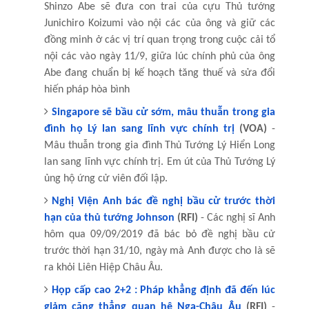
Shinzo Abe sẽ đưa con trai của cựu Thủ tướng
Junichiro Koizumi vào nội các của ông và giữ các
đồng minh ở các vị trí quan trọng trong cuộc cải tổ
nội các vào ngày 11/9, giữa lúc chính phủ của ông
Abe đang chuẩn bị kế hoạch tăng thuế và sửa đổi
hiến pháp hòa bình
Singapore sẽ bầu cử sớm, mâu thuẫn trong gia
đình họ Lý lan sang lĩnh vực chính trị
(VOA)
-
Mâu thuẫn trong gia đình Thủ Tướng Lý Hiển Long
lan sang lĩnh vực chính trị. Em út của Thủ Tướng Lý
ủng hộ ứng cử viên đối lập.
Nghị Viện Anh bác đề nghị bầu cử trước thời
hạn của thủ tướng Johnson
(RFI)
- Các nghị sĩ Anh
hôm qua 09/09/2019 đã bác bỏ đề nghị bầu cử
trước thời hạn 31/10, ngày mà Anh được cho là sẽ
ra khỏi Liên Hiệp Châu Âu.
Họp cấp cao 2+2 : Pháp khẳng định đã đến lúc
giảm căng thẳng quan hệ Nga-Châu Âu
(RFI)
-