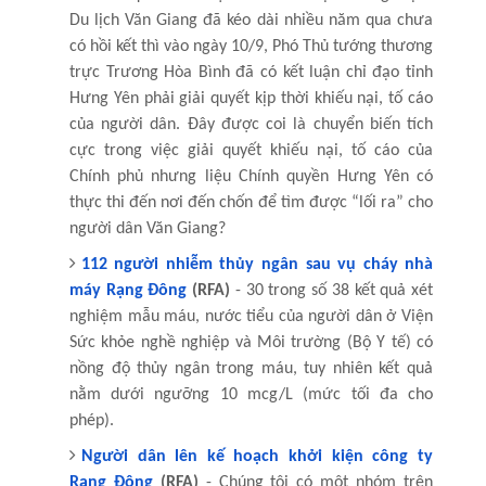
Du lịch Văn Giang đã kéo dài nhiều năm qua chưa
có hồi kết thì vào ngày 10/9, Phó Thủ tướng thương
trực Trương Hòa Bình đã có kết luận chỉ đạo tỉnh
Hưng Yên phải giải quyết kịp thời khiếu nại, tố cáo
của người dân. Đây được coi là chuyển biến tích
cực trong việc giải quyết khiếu nại, tố cáo của
Chính phủ nhưng liệu Chính quyền Hưng Yên có
thực thi đến nơi đến chốn để tìm được “lối ra” cho
người dân Văn Giang?
112 người nhiễm thủy ngân sau vụ cháy nhà
máy Rạng Đông
(RFA)
- 30 trong số 38 kết quả xét
nghiệm mẫu máu, nước tiểu của người dân ở Viện
Sức khỏe nghề nghiệp và Môi trường (Bộ Y tế) có
nồng độ thủy ngân trong máu, tuy nhiên kết quả
nằm dưới ngưỡng 10 mcg/L (mức tối đa cho
phép).
Người dân lên kế hoạch khởi kiện công ty
Rạng Đông
(RFA)
- Chúng tôi có một nhóm trên