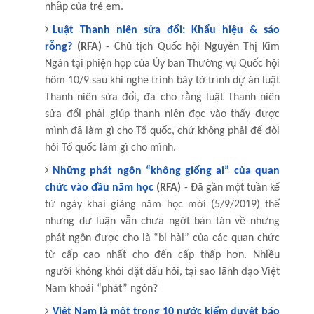
nhập của trẻ em.
Luật Thanh niên sửa đổi: Khẩu hiệu & sáo
rỗng?
(RFA)
- Chủ tịch Quốc hội Nguyễn Thị Kim
Ngân tại phiện họp của Ủy ban Thường vụ Quốc hội
hôm 10/9 sau khi nghe trình bày tờ trình dự án luật
Thanh niên sửa đổi, đã cho rằng luật Thanh niên
sửa đổi phải giúp thanh niên đọc vào thấy được
mình đã làm gì cho Tổ quốc, chứ không phải để đòi
hỏi Tổ quốc làm gì cho mình.
Những phát ngôn “không giống ai” của quan
chức vào đầu năm học
(RFA)
- Đã gần một tuần kể
từ ngày khai giảng năm học mới (5/9/2019) thế
nhưng dư luận vẫn chưa ngớt bàn tán về những
phát ngôn được cho là “bi hài” của các quan chức
từ cấp cao nhất cho đến cấp thấp hơn. Nhiều
người không khỏi đặt dấu hỏi, tại sao lãnh đạo Việt
Nam khoái “phát” ngôn?
Việt Nam là một trong 10 nước kiểm duyệt báo