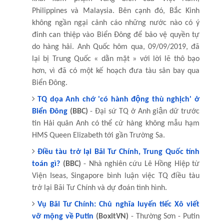
Philippines và Malaysia. Bên cạnh đó, Bắc Kinh
không ngần ngại cảnh cáo những nước nào có ý
đinh can thiệp vào Biển Đông để bảo vệ quyền tự
do hàng hải. Anh Quốc hôm qua, 09/09/2019, đã
lại bị Trung Quốc « dằn mặt » với lời lẽ thô bạo
hơn, vì đã có một kế hoạch đưa tàu sân bay qua
Biển Đông.
TQ dọa Anh chớ 'có hành động thù nghịch' ở
Biển Đông
(BBC)
- Đại sứ TQ ở Anh giận dữ trước
tin Hải quân Anh có thể cử hàng không mẫu hạm
HMS Queen Elizabeth tới gần Trường Sa.
Điều tàu trở lại Bãi Tư Chính, Trung Quốc tính
toán gì?
(BBC)
- Nhà nghiên cứu Lê Hồng Hiệp từ
Viện Iseas, Singapore bình luận việc TQ điều tàu
trở lại Bãi Tư Chính và dự đoán tình hình.
Vụ Bãi Tư Chính: Chủ nghĩa luyến tiếc Xô viết
vỡ mộng về Putin
(BoxitVN)
- Thường Sơn - Putin