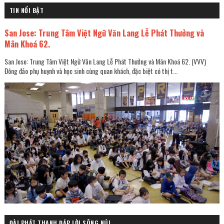
TIN NỔI BẬT
San Jose: Trung Tâm Việt Ngữ Văn Lang Lễ Phát Thưởng và
Mãn Khoá 62.
San Jose: Trung Tâm Việt Ngữ Văn Lang Lễ Phát Thưởng và Mãn Khoá 62. (VVV)
Đông đảo phụ huynh và học sinh cùng quan khách, đặc biệt có thị t...
ĐÀI PHÁT THANH ĐÁP LỜI SÔNG NÚI