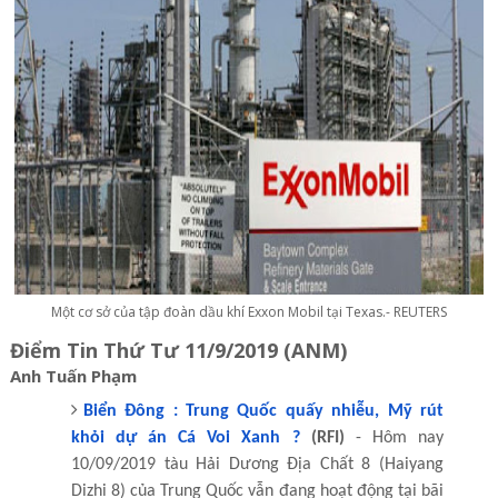
Một cơ sở của tập đoàn dầu khí Exxon Mobil tại Texas.- REUTERS
Điểm Tin Thứ Tư 11/9/2019 (ANM)
Anh Tuấn Phạm
Biển Đông : Trung Quốc quấy nhiễu, Mỹ rút
khỏi dự án Cá Voi Xanh ?
(RFI)
- Hôm nay
10/09/2019 tàu Hải Dương Địa Chất 8 (Haiyang
Dizhi 8) của Trung Quốc vẫn đang hoạt động tại bãi