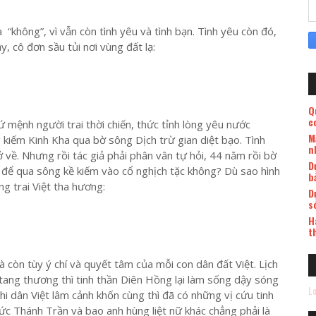
a “không”, vì vẫn còn tình yêu và tình bạn. Tình yêu còn đó,
, cô đơn sầu tủi nơi vùng đất lạ:
Q
c
 mệnh người trai thời chiến, thức tỉnh lòng yêu nước
M
kiếm Kinh Kha qua bờ sông Dịch trừ gian diệt bạo. Tình
n
ở về. Nhưng rồi tác giả phải phân vân tự hỏi, 44 năm rồi bờ
D
ịp để qua sông kề kiếm vào cổ nghịch tặc không? Dù sao hình
b
g trai Việt tha hương:
D
s
H
t
là còn tùy ý chí và quyết tâm của mỗi con dân đất Việt. Lịch
tang thương thì tinh thần Diên Hồng lại làm sống dậy sóng
Lo
i dân Việt lâm cảnh khốn cùng thì đã có những vị cứu tinh
ức Thánh Trần và bao anh hùng liệt nữ khác chẳng phải là