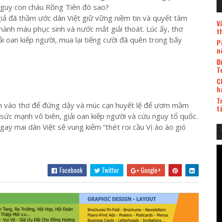
 nguy con cháu Rồng Tiên đó sao?
iả đã thầm ước dân Việt giữ vững niềm tin và quyết tâm
V
hành máu phục sinh và nước mắt giải thoát. Lúc ấy, thơ
t
ải oan kiếp người, mua lại tiếng cười đã quên trong bấy
P
n
Đ
T
C
h
T
vịn vào thơ để đứng dậy và múc cạn huyết lệ để ươm mầm
t
 sức mạnh vô biên, giải oan kiếp người và cứu nguy tổ quốc.
gay mai dân Việt sẽ vung kiếm “thét roi cầu Vị ào ào gió
Facebook
Twitter
Google+