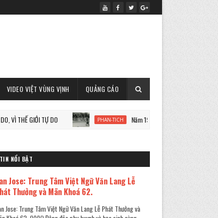
VIDEO VIỆT VÙNG VỊNH
QUẢNG CÁO
HẾ GIỚI TỰ DO
Năm 1933: Staline tàn sát 7 triệu người Uk
PHAN-TICH
TIN NỔI BẬT
an Jose: Trung Tâm Việt Ngữ Văn Lang Lễ
hát Thưởng và Mãn Khoá 62.
n Jose: Trung Tâm Việt Ngữ Văn Lang Lễ Phát Thưởng và
n Khoá 62. (VVV) Đông đảo phụ huynh và học sinh cùng