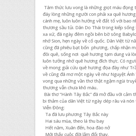
Tâm thức lưu vong là những giọt máu đọng 
đáy lòng những người con phải xa quê hương
cánh mẹ, luôn luôn hướng về đất tổ với bao n
thương sầu tủi. Dân Do Thái trong kiếp sống 
xa xứ, đã ngày đêm ngồi bên bờ sông Babyl
nhớ Sion, hẹn ngày về cố quốc. Dân Việt từ 
cũng đã phiêu bạt bốn phương, chấp nhận m
đôi quê, sống nơi quê hương tạm dung và lò
luôn tưởng nhớ quê hương đích thực. Có ngườ
về mong giải cứu quê hương đọa đày như Trầ
về cũng đã mơ một ngày về như Nguyệt Ánh V
vong qua những vần thơ thật ngậm ngùi truyề
thương vẫn chưa khô máu..
Bài thơ “Hành Tây Bắc” đã mở đầu với cảm thức
bi thảm của dân Việt từ ngày dép râu và nón
Viễn Đông:
Ta đã lưu phương Tây Bắc này
Hai sáu mùa, theo lá thu bay
Hết năm, Xuân đến, hoa đào nở
Mới thấy cuộc đời lắm đổi thay.