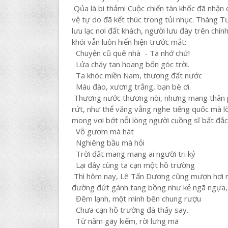
Qủa là bi thảm! Cuộc chiến tàn khốc đã nhận
vệ tự do đã kết thúc trong tủi nhục. Tháng Tư
lưu lạc nơi đất khách, người lưu đày trên ch
khói vẫn luôn hiển hiện trước mắt:
Chuyện cũ quê nhà - Ta nhớ chứ!
Lửa cháy tan hoang bốn góc trời.
Ta khóc miền Nam, thương đất nước
Máu đào, xương trắng, bạn bè ơi.
Thương nước thương nòi, nhưng mang thân ph
rứt, như thể văng vẳng nghe tiếng quốc mà 
mong vơi bớt nỗi lòng người cuồng sĩ bất đắc 
Vỗ gươm mà hát
Nghiêng bầu mà hỏi
Trời đất mang mang ai người tri kỷ
Lại đây cùng ta cạn một hồ trường
Thì hôm nay, Lê Tấn Dương cũng mượn hơi me
đường đứt gánh tang bồng như kẻ ngã ngựa, 
Đêm lạnh, một mình bên chung rượu
Chưa cạn hồ trường đã thấy say.
Từ năm gãy kiếm, rời lưng mã