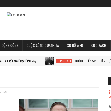
T CỘNG ĐỒNG
CUỘC SỐNG QUANH TA
SƠ ĐỒ WEB
ĐỌC SÁCH
Làm Được Điều Này !
CUỘC CHIẾN SINH TỬ VÌ TỰ DO, VÌ T
PHAN-TICH
S
oi-su
P
Sa
Mã