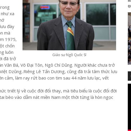
qu
trong
 như xa
hớ
lưu đày
on mà
năm 1975,
ột chốn
ng luôn
Giáo sư Ngô Quốc Sĩ
i đã trở
n Văn Bá, Võ Đại Tôn, Ngô Chí Dũng. Người khác chưa trở
iệt Dzũng..Riêng Lê Tấn Dương, cũng đã trải tâm thức lưu
n cảm, làm ray rứt bao con tim sau 44 năm lưu lạc, vết
 triết lý về cuộc đời đổi thay, mà tiêu biểu là cuộc đổi đời
 tai bèo vào dẫm nát miền Nam một thời từng là hòn ngọc