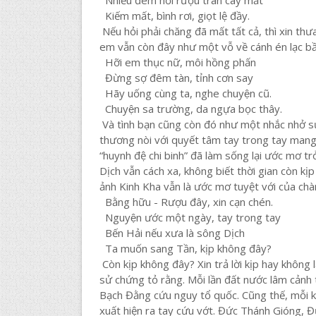
Nhiều đêm hơi rượu tràn cay mắt
Kiếm mất, bình rơi, giọt lệ đầy.
Nếu hỏi phải chăng đã mất tất cả, thì xin thư
em vẫn còn đây như một vỗ về cánh én lạc bầy
Hỡi em thục nữ, môi hồng phấn
Đừng sợ đêm tàn, tỉnh cơn say
Hãy uống cùng ta, nghe chuyện cũ.
Chuyện sa trường, da ngựa bọc thây.
Và tình bạn cũng còn đó như một nhắc nhở sứ
thương nòi với quyết tâm tay trong tay mang 
“huynh đệ chi binh” đã làm sống lại ước mơ tr
Dịch vẫn cách xa, không biết thời gian còn k
ảnh Kinh Kha vẫn là ước mơ tuyệt với của chàn
Bằng hữu - Rượu đây, xin cạn chén.
Nguyện ước một ngày, tay trong tay
Bến Hải nếu xưa là sông Dịch
Ta muốn sang Tần, kịp không đây?
Còn kịp không đây? Xin trả lời kịp hay không 
sử chứng tỏ rằng. Mỗi lần đất nước lâm cảnh 
Bạch Đằng cứu nguy tổ quốc. Cũng thế, mỗi kh
xuất hiện ra tay cứu vớt. Đức Thánh Gióng, Đ