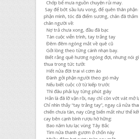
Chớp bể mưa nguồn chuyện rủi may.
Say để bớt sầu lưu vong, để quên thân phận
phận mình, tóc đã điểm sương, chân đã thấm
chân người về:
Nợ trả chưa xong, đầu đã bạc
Tàn cuộc viễn trình, tay trắng tay
Đêm đêm ngóng mắt về quê cũ
Gởi lòng theo từng cánh nhạn bay.
Biết rằng quê hương ngóng đợi, nhưng nói gì 
thua trong tức tưởi:
Hết nửa đời trai vì cơm áo
Đành gởi phận người theo gió mây
Nếu biết cuộc cờ từ kiếp trước
Thì đâu phải lụy từng phút giây
Hẳn là đã lỡ vận rồi, nay chỉ còn vớt vát mở l
Chỉ nhìn thấy “tay trắng tay”, ngay cả nửa 
chiến chưa tàn, nay cũng biến mất như thể kết l
cay bên cạnh bình rượu hờ hững:
Bao năm lưu lạc vùng Tây Bắc
Tìm nửa thanh gươm ở chốn này