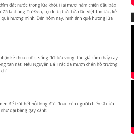
 chìm đất nước trong lửa khói. Hai mươi năm chiến đấu bảo
 75 là tháng Tư Đen, tự do bị bức tử, dân Việt tan tác, kẻ
ính quê hương mình. Đến hôm nay, hình ảnh quê hương lửa
ận kẻ thua cuộc, sống đời lưu vong, tác giả cảm thấy ray
lòng tan nát. Nếu Nguyễn Bá Trác đã mượn chén hồ trường
chí:
n để trút hết nỗi lòng đứt đoạn của người chiến sĩ nửa
như đại bàng gãy cánh: