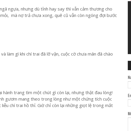
 ngã ngựa, nhưng dù tỉnh hay say thì vẫn cảm thương cho
 mỏi, mà nợ trả chưa xong, quê cũ vẫn còn ngóng đợi bước
và làm gì khi chí trai đã lỡ vận, cuộc cờ chưa mãn đã chào
N
ại hành trang tìm một chút gì còn lại, nhưng thật đau lòng!
E
thanh gươm mang theo trong lòng như một chứng tích cuộc
iễu chí trai hồ thỉ. Giờ chỉ còn lại những giọt lệ trong mắt
M