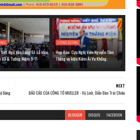
ONG
CONG-DONG
Việt Ngữ Văn Lang SJ: Lễ khai
Họp Báo: Cựu Nghị Viên Nguyễn Tâm
á 63 & Tưởng Niệm 9-11
Thắng vụ kiện Kiêm Ái Vu Khống.
NEXT
uệ Đăng
BÁO CÁO CỦA CÔNG TỐ MUELLER - Vũ Linh, Diễn Đàn Trái Chiều
BLOGGER
DISQUS
FACEBOOK