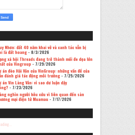
uy Nhơn: đất 40 năm khai vỡ và canh tác vẫn bị
oi là đất hoang
- 8/3/2026
ạng xã hội Threads đang trở thành mối đe dọa lớn
hất của Vingroup
- 7/29/2026
ự án đèo Hải Vân của VinGroup: những vấn đề của
ản đánh giá tác động môi trường
- 7/25/2026
ự án Vin Làng Vân: vì sao dư luận dậy
óng?
- 7/23/2026
àng nghìn người kêu cứu vì liên quan đến sàn
hương mại điện tử Muamau
- 7/17/2026
ading...