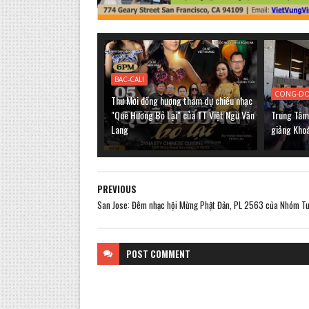
BAC-CALI
CONG-D
Thư Mời đồng hương tham dự chiều nhạc
"Quê Hương Bỏ Lại" của TT Việt Ngữ Văn
Trung Tâm 
Lang
giảng Kho
PREVIOUS
San Jose: Đêm nhạc hội Mừng Phật Đản, PL 2563 của Nhóm T
POST
COMMENT