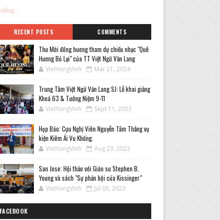
ading...
RECENT POSTS
COMMENTS
Thư Mời đồng hương tham dự chiều nhạc "Quê
Hương Bỏ Lại" của TT Việt Ngữ Văn Lang
VietVungVinh
Mar 21, 2024
Trung Tâm Việt Ngữ Văn Lang SJ: Lễ khai giảng
Khoá 63 & Tưởng Niệm 9-11
VietVungVinh
Sept 11, 2023
Họp Báo: Cựu Nghị Viên Nguyễn Tâm Thắng vụ
kiện Kiêm Ái Vu Khống.
VietVungVinh
Aug 23, 2023
San Jose: Hội thảo với Giáo sư Stephen B.
Young và sách "Sự phản bội của Kissinger"
VietVungVinh
Jul 05, 2023
FACEBOOK