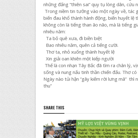
những đấng “thiên sai” quy tụ lòng dân, cứu
Trong niềm tin tưởng vào một ngày về, tác g
biến đau khổ thành hành động, biến huyết lệ t
không còn là tiếng than ão não, mà là tiếng gi
nhiêu năm:
Ta bỏ quê xưa, đi biền biệt
Bao nhiêu năm, quên cả tiếng cười.
Thơ ta, nhỏ xuống thành huyết lệ
Xin giải oan khiên một kiếp người
Thế là con nhạn Tây Bắc đã tìm ra chân lý, 
sống và nung nấu tinh thần chiến đấu. Thơ có
Ngày nào tủi hận “gãy kiếm rời lưng mã” thì n
thu”
SHARE THIS