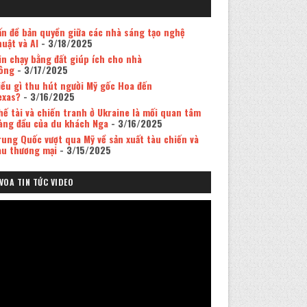
ấn đề bản quyền giữa các nhà sáng tạo nghệ
huật và AI
- 3/18/2025
in chạy bằng đất giúp ích cho nhà
ông
- 3/17/2025
iều gì thu hút người Mỹ gốc Hoa đến
exas?
- 3/16/2025
hế tài và chiến tranh ở Ukraine là mối quan tâm
àng đầu của du khách Nga
- 3/16/2025
rung Quốc vượt qua Mỹ về sản xuất tàu chiến và
àu thương mại
- 3/15/2025
VOA TIN TỨC VIDEO