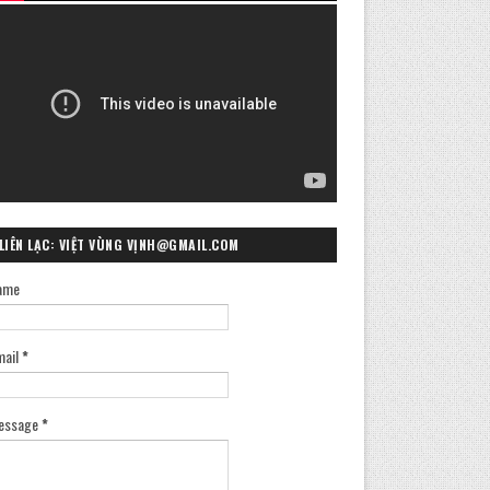
LIÊN LẠC: VIỆT VÙNG VỊNH@GMAIL.COM
ame
mail
*
essage
*