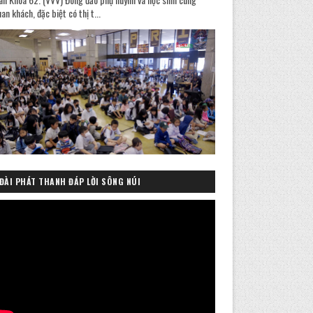
an khách, đặc biệt có thị t...
ĐÀI PHÁT THANH ĐÁP LỜI SÔNG NÚI