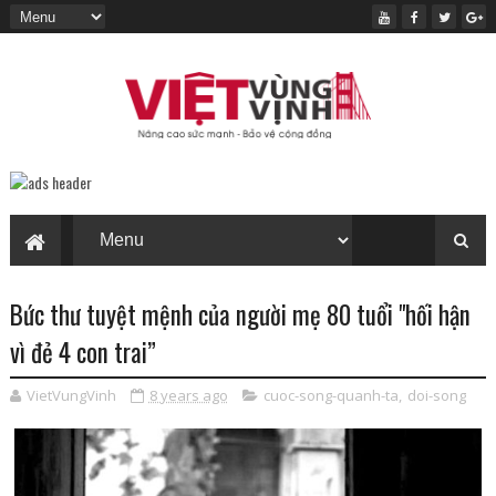
Bức thư tuyệt mệnh của người mẹ 80 tuổi "hối hận
vì đẻ 4 con trai”
VietVungVinh
8 years ago
cuoc-song-quanh-ta
,
doi-song