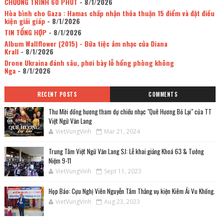
CHƯƠNG TRÌNH 60 PHÚT
- 8/1/2026
Hòa bình cho Gaza : Hamas chấp nhận thỏa thuận 15 điểm và đặt điều
kiện giải giáp
- 8/1/2026
TIN TỔNG HỢP
- 8/1/2026
Album Wallflower (2015) - Bữa tiệc âm nhạc của Diana
Krall
- 8/1/2026
Drone Ukraina đánh sâu, phơi bày lỗ hổng phòng không
Nga
- 8/1/2026
RECENT POSTS
COMMENTS
Thư Mời đồng hương tham dự chiều nhạc "Quê Hương Bỏ Lại" của TT
Việt Ngữ Văn Lang
VietVungVinh
Mar 21, 2024
Trung Tâm Việt Ngữ Văn Lang SJ: Lễ khai giảng Khoá 63 & Tưởng
Niệm 9-11
VietVungVinh
Sept 11, 2023
Họp Báo: Cựu Nghị Viên Nguyễn Tâm Thắng vụ kiện Kiêm Ái Vu Khống.
VietVungVinh
Aug 23, 2023