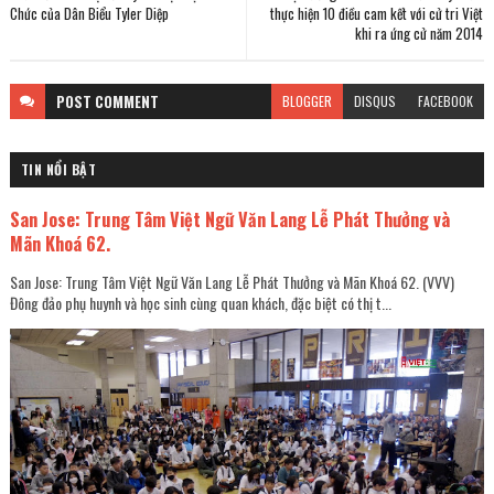
Chức của Dân Biểu Tyler Diệp
thực hiện 10 điều cam kết với cử tri Việt
khi ra ứng cử năm 2014
POST
COMMENT
BLOGGER
DISQUS
FACEBOOK
TIN NỔI BẬT
San Jose: Trung Tâm Việt Ngữ Văn Lang Lễ Phát Thưởng và
Mãn Khoá 62.
San Jose: Trung Tâm Việt Ngữ Văn Lang Lễ Phát Thưởng và Mãn Khoá 62. (VVV)
Đông đảo phụ huynh và học sinh cùng quan khách, đặc biệt có thị t...