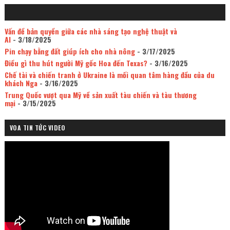
Vấn đề bản quyền giữa các nhà sáng tạo nghệ thuật và
AI
- 3/18/2025
Pin chạy bằng đất giúp ích cho nhà nông
- 3/17/2025
Điều gì thu hút người Mỹ gốc Hoa đến Texas?
- 3/16/2025
Chế tài và chiến tranh ở Ukraine là mối quan tâm hàng đầu của du
khách Nga
- 3/16/2025
Trung Quốc vượt qua Mỹ về sản xuất tàu chiến và tàu thương
mại
- 3/15/2025
VOA TIN TỨC VIDEO