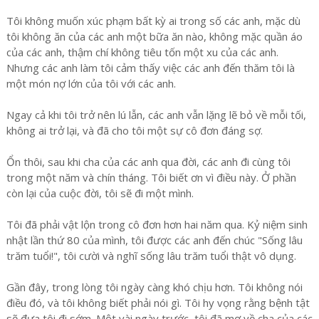
Tôi không muốn xúc phạm bất kỳ ai trong số các anh, mặc dù
tôi không ăn của các anh một bữa ăn nào, không mặc quần áo
của các anh, thậm chí không tiêu tốn một xu của các anh.
Nhưng các anh làm tôi cảm thấy việc các anh đến thăm tôi là
một món nợ lớn của tôi với các anh.
Ngay cả khi tôi trở nên lú lẫn, các anh vẫn lặng lẽ bỏ về mỗi tối,
không ai trở lại, và đã cho tôi một sự cô đơn đáng sợ.
Ổn thôi, sau khi cha của các anh qua đời, các anh đi cùng tôi
trong một năm và chín tháng. Tôi biết ơn vì điều này. Ở phần
còn lại của cuộc đời, tôi sẽ đi một mình.
Tôi đã phải vật lộn trong cô đơn hơn hai năm qua. Kỷ niệm sinh
nhật lần thứ 80 của mình, tôi được các anh đến chúc "Sống lâu
trăm tuổi!", tôi cười và nghĩ sống lâu trăm tuổi thật vô dụng.
Gần đây, trong lòng tôi ngày càng khó chịu hơn. Tôi không nói
điều đó, và tôi không biết phải nói gì. Tôi hy vọng rằng bệnh tật
sẽ đưa tôi đi sớm. Một vài ngày trước, tôi đã mơ về cha của các