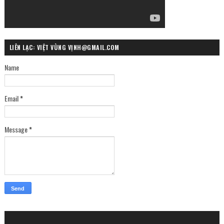
LIÊN LẠC: VIỆT VÙNG VỊNH@GMAIL.COM
Name
Email
*
Message
*