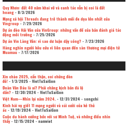
Quy Nhơn: đất 40 năm khai vỡ và canh tác vẫn bị coi là đất
hoang
- 8/3/2026
Mạng xã hội Threads đang trở thành mối đe dọa lớn nhất của
Vingroup
- 7/29/2026
Dự án đèo Hải Vân của VinGroup: những vấn đề của bản đánh giá tác
động môi trường
- 7/25/2026
Dự án Vin Làng Vân: vì sao dư luận dậy sóng?
- 7/23/2026
Hàng nghìn người kêu cứu vì liên quan đến sàn thương mại điện tử
Muamau
- 7/17/2026
Xin chào 2025, cẩn thận, coi chừng đèn
đỏ!
- 1/3/2025
- VietTuSaiGon
Đoàn Văn Báu là ai? Phải chăng kịch bản đã lộ
dần?
- 12/30/2024
- VietTuSaiGon
Việt Nam—Nhìn lại năm 2024.
- 12/31/2024
- songchi
Kinh hãi vụ giết 11 mạng người và cái cười của kẻ thủ
ác
- 12/19/2024
- VietTuSaiGon
Cuộc du hành cưỡng bức với sư Minh Tuệ, và những điều nhìn
thấy
- 12/15/2024
- namviet