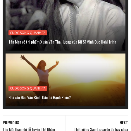
CUOC-SONG-QUANH-TA
Tản Mạn về thi phẩm Xuân Vẫn Tha Hương của Nữ Sĩ Minh Đưc Hoài Trinh
CUOC-SONG-QUANH-TA
Nhà văn Đào Văn Bình: Đâu Là Hạnh Phúc?
PREVIOUS
NEXT
Thư Mời tham dự Lễ Tuyên Thệ Nhậm
Thị trưởng Sam Liccardo đã hay chưa