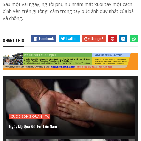
Sau một vài ngày, người phụ nữ nhắm mắt xuôi tay một cách
bình yên trên giường, cầm trong tay bức ảnh duy nhất của bà
và chồng.
Facebook
Twitter
Google+
SHARE THIS
CUOC-SONG-QUANH-TA
Ngày Mẹ Qua Ðời Em Lên Năm