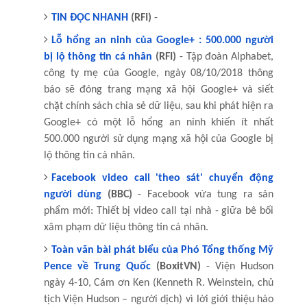
TIN ĐỌC NHANH
(RFI)
-
Lỗ hổng an ninh của Google+ : 500.000 người
bị lộ thông tin cá nhân
(RFI)
- Tập đoàn Alphabet,
công ty mẹ của Google, ngày 08/10/2018 thông
báo sẽ đóng trang mạng xã hội Google+ và siết
chặt chính sách chia sẻ dữ liệu, sau khi phát hiện ra
Google+ có một lỗ hổng an ninh khiến ít nhất
500.000 người sử dụng mạng xã hội của Google bị
lộ thông tin cá nhân.
Facebook video call 'theo sát' chuyển động
người dùng
(BBC)
- Facebook vừa tung ra sản
phẩm mới: Thiết bị video call tại nhà - giữa bê bối
xâm phạm dữ liệu thông tin cá nhân.
Toàn văn bài phát biểu của Phó Tổng thống Mỹ
Pence về Trung Quốc
(BoxitVN)
- Viện Hudson
ngày 4-10, Cám ơn Ken (Kenneth R. Weinstein, chủ
tịch Viện Hudson – người dịch) vì lời giới thiệu hào