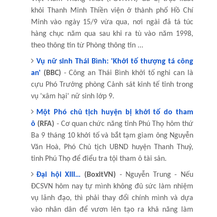
khỏi Thanh Minh Thiền viện ở thành phố Hồ Chí
Minh vào ngày 15/9 vừa qua, nơi ngài đã tá túc
hàng chục năm qua sau khi ra tù vào năm 1998,
theo thông tin từ Phòng thông tin ...
Vụ nữ sinh Thái Bình: 'Khởi tố thượng tá công
an'
(BBC)
- Công an Thái Bình khởi tố nghi can là
cựu Phó Trưởng phòng Cảnh sát kinh tế tỉnh trong
vụ 'xâm hại' nữ sinh lớp 9.
Một Phó chủ tịch huyện bị khởi tố do tham
ô
(RFA)
- Cơ quan chức năng tỉnh Phú Thọ hôm thứ
Ba 9 tháng 10 khởi tố và bắt tạm giam ông Nguyễn
Văn Hoà, Phó Chủ tịch UBND huyện Thanh Thuỷ,
tỉnh Phú Thọ để điểu tra tội tham ô tài sản.
Đại hội XIII…
(BoxitVN)
- Nguyễn Trung - Nếu
ĐCSVN hôm nay tự mình không đủ sức làm nhiệm
vụ lãnh đạo, thì phải thay đổi chính mình và dựa
vào nhân dân để vươn lên tạo ra khả năng làm