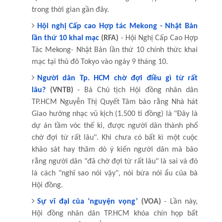
trong thời gian gần đây.
Hội nghị Cấp cao Hợp tác Mekong - Nhật Bản
lần thứ 10 khai mạc
(RFA)
- Hội Nghị Cấp Cao Hợp
Tác Mekong- Nhật Bản lần thứ 10 chính thức khai
mạc tại thủ đô Tokyo vào ngày 9 tháng 10.
Người dân Tp. HCM chờ đợi điều gì từ rất
lâu?
(VNTB)
- Bà Chủ tịch Hội đồng nhân dân
TP.HCM Nguyễn Thị Quyết Tâm bảo rằng Nhà hát
Giao hưởng nhạc vũ kịch (1.500 tỉ đồng) là "Đây là
dự án tầm vóc thế kỉ, được người dân thành phố
chờ đợi từ rất lâu". Khi chưa có bất kì một cuộc
khảo sát hay thăm dò ý kiến người dân mà bảo
rằng người dân "đã chờ đợi từ rất lâu" là sai và đó
là cách "nghĩ sao nói vậy", nói bừa nói ẩu của bà
Hội đồng.
Sự vĩ đại của ‘nguyện vọng’
(VOA)
- Lần này,
Hội đồng nhân dân TP.HCM khóa chín họp bất