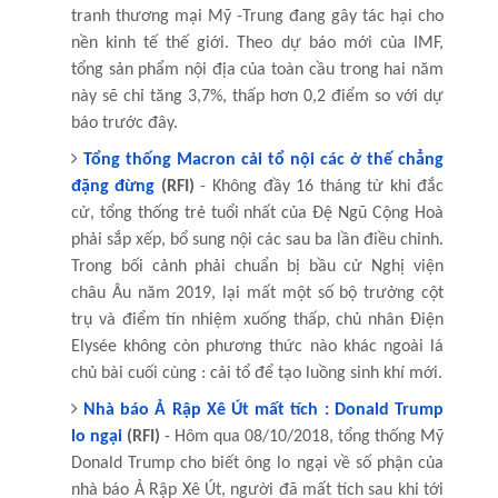
tranh thương mại Mỹ -Trung đang gây tác hại cho
nền kinh tế thế giới. Theo dự báo mới của IMF,
tổng sản phẩm nội địa của toàn cầu trong hai năm
này sẽ chỉ tăng 3,7%, thấp hơn 0,2 điểm so với dự
báo trước đây.
Tổng thống Macron cải tổ nội các ở thế chẳng
đặng đừng
(RFI)
- Không đầy 16 tháng từ khi đắc
cử, tổng thống trẻ tuổi nhất của Đệ Ngũ Cộng Hoà
phải sắp xếp, bổ sung nội các sau ba lần điều chỉnh.
Trong bối cảnh phải chuẩn bị bầu cử Nghị viện
châu Âu năm 2019, lại mất một số bộ trưởng cột
trụ và điểm tín nhiệm xuống thấp, chủ nhân Điện
Elysée không còn phương thức nào khác ngoài lá
chủ bài cuối cùng : cải tổ để tạo luồng sinh khí mới.
Nhà báo Ả Rập Xê Út mất tích : Donald Trump
lo ngại
(RFI)
- Hôm qua 08/10/2018, tổng thống Mỹ
Donald Trump cho biết ông lo ngại về số phận của
nhà báo Ả Rập Xê Út, người đã mất tích sau khi tới