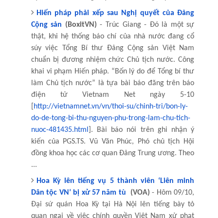
Hiến pháp phải xếp sau Nghị quyết của Đảng
Cộng sản
(BoxitVN)
- Trúc Giang - Đó là một sự
thật, khi hệ thống báo chí của nhà nước đang cổ
súy việc Tổng Bí thư Đảng Cộng sản Việt Nam
chuẩn bị đương nhiệm chức Chủ tịch nước. Công
khai vi phạm Hiến pháp. “Bốn lý do để Tổng bí thư
làm Chủ tịch nước” là tựa bài báo đăng trên báo
điện tử Vietnam Net ngày 5-10
[
http://vietnamnet.vn/vn/thoi-
su/chinh-tri/bon-ly-
do-de-
tong-bi-thu-nguyen-phu-trong-
lam-chu-tich-
nuoc-481435.html
]
. Bài báo nói trên ghi nhận ý
kiến của PGS.TS. Vũ Văn Phúc, Phó chủ tịch Hội
đồng khoa học các cơ quan Đảng Trung ương. Theo
...
Hoa Kỳ lên tiếng vụ 5 thành viên ‘Liên minh
Dân tộc VN’ bị xử 57 năm tù
(VOA)
- Hôm 09/10,
Đại sứ quán Hoa Kỳ tại Hà Nội lên tiếng bày tỏ
quan ngại về việc chính quyền Việt Nam xử phạt