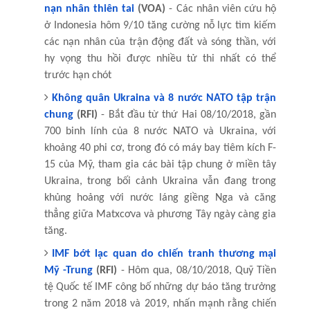
nạn nhân thiên tai
(VOA)
- Các nhân viên cứu hộ
ở Indonesia hôm 9/10 tăng cường nỗ lực tìm kiếm
các nạn nhân của trận động đất và sóng thần, với
hy vọng thu hồi được nhiều tử thi nhất có thể
trước hạn chót
Không quân Ukraina và 8 nước NATO tập trận
chung
(RFI)
- Bắt đầu từ thứ Hai 08/10/2018, gần
700 binh lính của 8 nước NATO và Ukraina, với
khoảng 40 phi cơ, trong đó có máy bay tiêm kích F-
15 của Mỹ, tham gia các bài tập chung ở miền tây
Ukraina, trong bối cảnh Ukraina vẫn đang trong
khủng hoảng với nước láng giềng Nga và căng
thẳng giữa Matxcơva và phương Tây ngày càng gia
tăng.
IMF bớt lạc quan do chiến tranh thương mại
Mỹ -Trung
(RFI)
- Hôm qua, 08/10/2018, Quỹ Tiền
tệ Quốc tế IMF công bố những dự báo tăng trưởng
trong 2 năm 2018 và 2019, nhấn mạnh rằng chiến