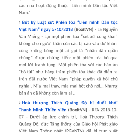
các nhà hoạt động thuộc 'Liên minh Dân tộc Việt
Nam.'
Bút ký Luật sư: Phiên tòa “Liên minh Dân tộc
Việt Nam” ngày 5/10/2018
(BoxitVN)
- LS Nguyễn
Văn Miếng - Lại một phiên tòa “xét xử công khai”
không cho người thân của các bị cáo vào dự khán,
cũng không bóng một ai gọi là “nhân dân quần
chúng” được chứng kiến: một phiên tòa bỏ qua
mọi lời tranh tụng. Một phiên tòa với các bản án
“bỏ túi” như hàng trăm phiên tòa khác đã diễn ra
trên đất nước Việt Nam “pháp quyền xã hội chủ
nghĩa”. Mỉa mai thay, mỉa mai hết chỗ nói… Nhưng
bản án đã không còn làm ai ...
Hoà thượng Thích Quảng Độ bị đuổi khỏi
Thanh Minh Thiền viện
(BoxitVN)
- RFA 2018-10-
07 - Dưới áp lực chính trị, Hoà Thượng Thích
Quảng Độ, đức Tăng thống của Giáo hội Phật giáo
Việt Nam Thống nhất (PGVNTN) đã bị trục xuất