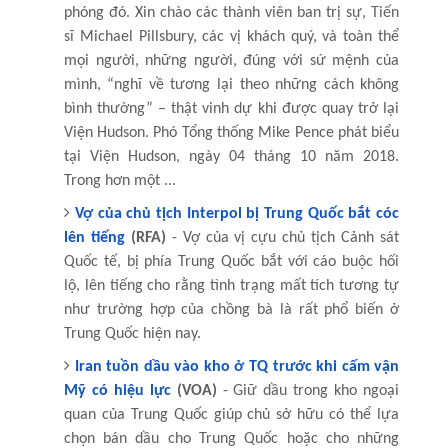
phóng đó. Xin chào các thành viên ban trị sự, Tiến
sĩ Michael Pillsbury, các vị khách quý, và toàn thể
mọi người, những người, đúng với sứ mệnh của
mình, “nghĩ về tương lại theo những cách không
bình thường” – thật vinh dự khi được quay trở lại
Viện Hudson. Phó Tổng thống Mike Pence phát biểu
tại Viện Hudson, ngày 04 tháng 10 năm 2018.
Trong hơn một ...
Vợ của chủ tịch Interpol bị Trung Quốc bắt cóc
lên tiếng
(RFA)
- Vợ của vị cựu chủ tịch Cảnh sát
Quốc tế, bị phía Trung Quốc bắt với cáo buộc hối
lộ, lên tiếng cho rằng tình trạng mất tích tương tự
như trường hợp của chồng bà là rất phổ biến ở
Trung Quốc hiện nay.
Iran tuồn dầu vào kho ở TQ trước khi cấm vận
Mỹ có hiệu lực
(VOA)
- Giữ dầu trong kho ngoại
quan của Trung Quốc giúp chủ sở hữu có thể lựa
chọn bán dầu cho Trung Quốc hoặc cho những