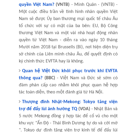
quyền Việt Nam?
(VNTB)
- Minh Quân - (VNTB) -
Một cuộc điều trần về tình hình nhân quyền Việt
Nam sẽ được Ủy ban thương mại quốc tế châu Âu
tổ chức với sự có mặt của ba bên: EU, Bộ Công
thương Việt Nam và một vài nhà hoạt động nhân
quyền từ Việt Nam - diễn ra vào ngày 10 tháng
Mười năm 2018 tại Brussells (Bỉ), nơi hiện diện trụ
sở chính của Liên minh châu Âu, để quyết định có
ký chính thức EVFTA hay là không.
Quan hệ Việt Đức khôi phục trước khi EVFTA
thông qua?
(BBC)
- Việt Nam và Đức sẽ sớm có
đàm phán cấp cao nhằm khôi phục quan hệ hợp
tác toàn diện, theo một đánh giá từ Hà Nội.
Thượng đỉnh Nhật-Mekong: Tokyo tăng viện
trợ để đẩy lùi ảnh hưởng TQ
(VOA)
- Nhật Bản và
5 nước Mekong đồng ý hợp tác để cổ vũ cho một
khu vực "Ấn Độ - Thái Bình Dương tự do và cởi mở
". Tokyo dự định tăng viện trợ kinh tế để đẩy lùi