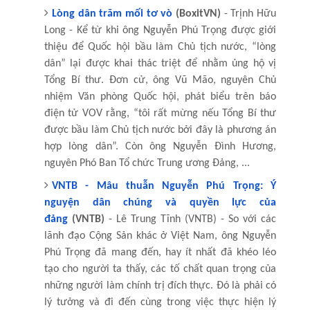
Lòng dân trăm mối tơ vò
(BoxitVN)
- Trịnh Hữu
Long - Kể từ khi ông Nguyễn Phú Trọng được giới
thiệu để Quốc hội bầu làm Chủ tịch nước, “lòng
dân” lại được khai thác triệt để nhằm ủng hộ vị
Tổng Bí thư. Đơn cử, ông Vũ Mão, nguyên Chủ
nhiệm Văn phòng Quốc hội, phát biểu trên báo
điện tử VOV rằng, “tôi rất mừng nếu Tổng Bí thư
được bầu làm Chủ tịch nước bởi đây là phương án
hợp lòng dân”. Còn ông Nguyễn Đình Hương,
nguyên Phó Ban Tổ chức Trung ương Đảng, ...
VNTB - Mâu thuẫn Nguyễn Phú Trọng: Ý
nguyện dân chúng và quyền lực của
đảng
(VNTB)
- Lê Trung Tĩnh (VNTB) - So với các
lãnh đạo Cộng Sản khác ở Việt Nam, ông Nguyễn
Phú Trọng đã mang đến, hay ít nhất đã khéo léo
tạo cho người ta thấy, các tố chất quan trọng của
những người làm chính trị đích thực. Đó là phải có
lý tưởng và đi đến cùng trong việc thực hiện lý