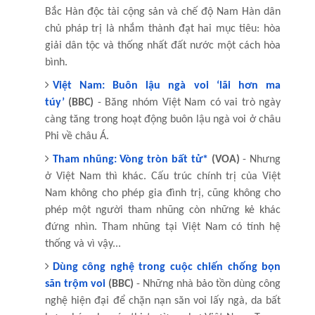
Bắc Hàn độc tài cộng sản và chế độ Nam Hàn dân
chủ pháp trị là nhắm thành đạt hai mục tiêu: hòa
giải dân tộc và thống nhất đất nước một cách hòa
bình.
Việt Nam: Buôn lậu ngà voi ‘lãi hơn ma
túy’
(BBC)
- Băng nhóm Việt Nam có vai trò ngày
càng tăng trong hoạt động buôn lậu ngà voi ở châu
Phi về châu Á.
Tham nhũng: Vòng tròn bất tử*
(VOA)
- Nhưng
ở Việt Nam thì khác. Cấu trúc chính trị của Việt
Nam không cho phép gia đình trị, cũng không cho
phép một người tham nhũng còn những kẻ khác
đứng nhìn. Tham nhũng tại Việt Nam có tính hệ
thống và vì vậy...
Dùng công nghệ trong cuộc chiến chống bọn
săn trộm voi
(BBC)
- Những nhà bảo tồn dùng công
nghệ hiện đại để chặn nạn săn voi lấy ngà, da bất