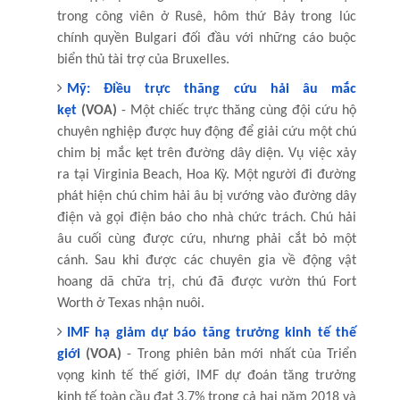
trong công viên ở Rusê, hôm thứ Bảy trong lúc
chính quyền Bulgari đối đầu với những cáo buộc
biển thủ tài trợ của Bruxelles.
Mỹ: Điều trực thăng cứu hải âu mắc
kẹt
(VOA)
- Một chiếc trực thăng cùng đội cứu hộ
chuyên nghiệp được huy động để giải cứu một chú
chim bị mắc kẹt trên đường dây diện. Vụ việc xảy
ra tại Virginia Beach, Hoa Kỳ. Một người đi đường
phát hiện chú chim hải âu bị vướng vào đường dây
điện và gọi điện báo cho nhà chức trách. Chú hải
âu cuối cùng được cứu, nhưng phải cắt bỏ một
cánh. Sau khi được các chuyên gia về động vật
hoang dã chữa trị, chú đã được vườn thú Fort
Worth ở Texas nhận nuôi.
IMF hạ giảm dự báo tăng trưởng kinh tế thế
giới
(VOA)
- Trong phiên bản mới nhất của Triển
vọng kinh tế thế giới, IMF dự đoán tăng trưởng
kinh tế toàn cầu đạt 3,7% trong cả hai năm 2018 và