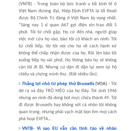
(VNTB) - Trong toàn bộ bức tranh u tối kinh tế ở
Việt Nam đương đại, Hiệp Định EVFTA là lối thoát
được Bộ Chính Trị đảng ở Việt Nam kỳ vọng nhất.
“Sáng nay 1 sĩ quan A67 gọi điện xin trao đổi 5
phút. Tôi từ chối gặp. Họ cứ đến nhà, người giúp
việc mở cửa họ vào, bảo tôi có khách an ninh. Tôi
từ chối tiếp. Vợ tôi nói cho họ về cách hành xử
không thể chấp nhận được của họ. Rồi lên bảo tôi
xuống tiếp họ vài phút. Họ thông báo họ sẽ không
cản tôi đi Bỉ. Nhưng cứ dặn đi dặn lại xem lại hộ
chiếu và chứng minh thư. (Rất nhiều lần).
Thắng lợi nhỏ từ phép thử Brussells
(VOA)
- Tôi
dở ra và đây TRÒ MÈO của họ Đây. Tôi sinh 1946
nhưng an ninh đã dùng bút mực chữa thành 49. Tôi
đi được Brussells hay không với cá nhân tôi không
quan trọng, nhưng phải vạch mặt bọn tìm mọi cách
phá hoại EVFTA...
VNTB- Vì sao EU vẫn cần tỉnh táo về nhân