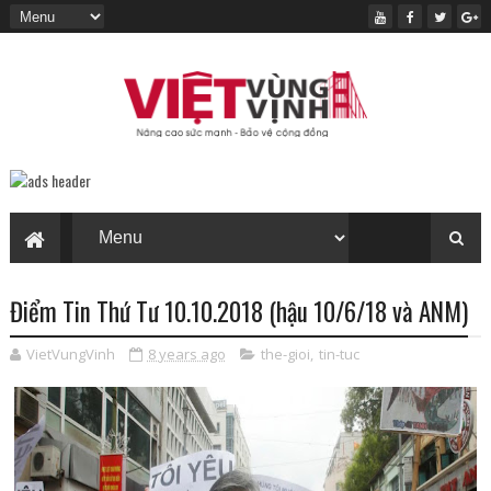
Điểm Tin Thứ Tư 10.10.2018 (hậu 10/6/18 và ANM)
VietVungVinh
8 years ago
the-gioi
,
tin-tuc