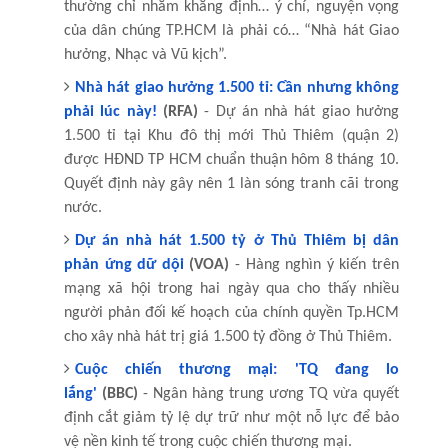
thường chỉ nhằm khẳng định… ý chí, nguyện vọng
của dân chúng TP.HCM là phải có… “Nhà hát Giao
hưởng, Nhạc và Vũ kịch”.
Nhà hát giao hưởng 1.500 tỉ: Cần nhưng không
phải lúc này!
(RFA)
- Dự án nhà hát giao hưởng
1.500 tỉ tại Khu đô thị mới Thủ Thiêm (quận 2)
được HĐND TP HCM chuẩn thuận hôm 8 tháng 10.
Quyết định này gây nên 1 làn sóng tranh cãi trong
nước.
Dự án nhà hát 1.500 tỷ ở Thủ Thiêm bị dân
phản ứng dữ dội
(VOA)
- Hàng nghìn ý kiến trên
mạng xã hội trong hai ngày qua cho thấy nhiều
người phản đối kế hoạch của chính quyền Tp.HCM
cho xây nhà hát trị giá 1.500 tỷ đồng ở Thủ Thiêm.
Cuộc chiến thương mại: 'TQ đang lo
lắng'
(BBC)
- Ngân hàng trung ương TQ vừa quyết
định cắt giảm tỷ lệ dự trữ như một nỗ lực để bảo
vệ nền kinh tế trong cuộc chiến thương mại.