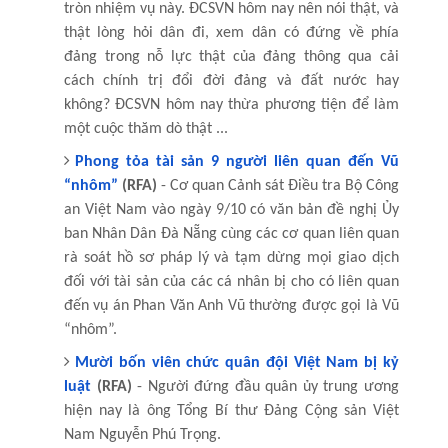
tròn nhiệm vụ này. ĐCSVN hôm nay nên nói thật, và
thật lòng hỏi dân đi, xem dân có đứng về phía
đảng trong nỗ lực thật của đảng thông qua cải
cách chính trị đổi đời đảng và đất nước hay
không? ĐCSVN hôm nay thừa phương tiện để làm
một cuộc thăm dò thật ...
Phong tỏa tài sản 9 người liên quan đến Vũ
“nhôm”
(RFA)
- Cơ quan Cảnh sát Điều tra Bộ Công
an Việt Nam vào ngày 9/10 có văn bản đề nghị Ủy
ban Nhân Dân Đà Nẵng cùng các cơ quan liên quan
rà soát hồ sơ pháp lý và tạm dừng mọi giao dịch
đối với tài sản của các cá nhân bị cho có liên quan
đến vụ án Phan Văn Anh Vũ thường được gọi là Vũ
“nhôm”.
Mười bốn viên chức quân đội Việt Nam bị kỷ
luật
(RFA)
- Người đứng đầu quân ủy trung ương
hiện nay là ông Tổng Bí thư Đảng Cộng sản Việt
Nam Nguyễn Phú Trọng.