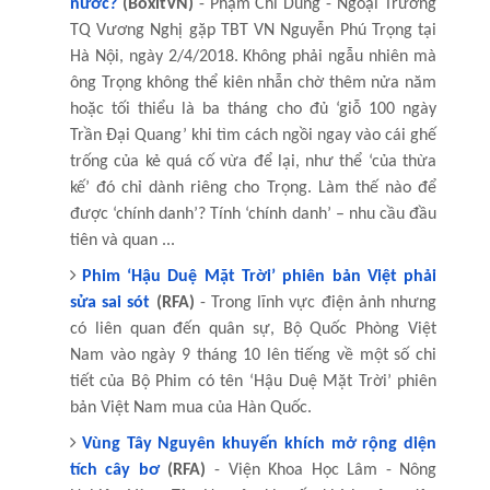
nước?
(BoxitVN)
- Phạm Chí Dũng - Ngoại Trưởng
TQ Vương Nghị gặp TBT VN Nguyễn Phú Trọng tại
Hà Nội, ngày 2/4/2018. Không phải ngẫu nhiên mà
ông Trọng không thể kiên nhẫn chờ thêm nửa năm
hoặc tối thiểu là ba tháng cho đủ ‘giỗ 100 ngày
Trần Đại Quang’ khi tìm cách ngồi ngay vào cái ghế
trống của kẻ quá cố vừa để lại, như thể ‘của thừa
kế’ đó chỉ dành riêng cho Trọng. Làm thế nào để
được ‘chính danh’? Tính ‘chính danh’ – nhu cầu đầu
tiên và quan ...
Phim ‘Hậu Duệ Mặt Trời’ phiên bản Việt phải
sửa sai sót
(RFA)
- Trong lĩnh vực điện ảnh nhưng
có liên quan đến quân sự, Bộ Quốc Phòng Việt
Nam vào ngày 9 tháng 10 lên tiếng về một số chi
tiết của Bộ Phim có tên ‘Hậu Duệ Mặt Trời’ phiên
bản Việt Nam mua của Hàn Quốc.
Vùng Tây Nguyên khuyến khích mở rộng diện
tích cây bơ
(RFA)
- Viện Khoa Học Lâm - Nông