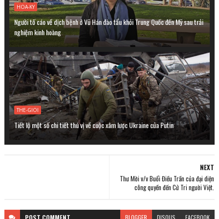
HOA-KY
Người tố cáo về dịch bệnh ở Vũ Hán đào tẩu khỏi Trung Quốc đến Mỹ sau trải
nghiệm kinh hoàng
THE-GIOI
Tiết lộ một số chi tiết thú vị về cuộc xâm lược Ukraine của Putin
NEXT
Thư Mời v/v Buổi Điều Trần của đại diện
công quyền đến Cử Tri người Việt.
POST
COMMENT
BLOGGER
DISQUS
FACEBOOK