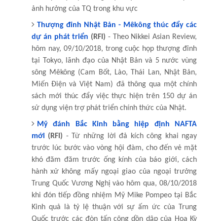
ảnh hưởng của TQ trong khu vực
Thượng đỉnh Nhật Bản - Mêkông thúc đẩy các
dự án phát triển
(RFI)
- Theo Nikkei Asian Review,
hôm nay, 09/10/2018, trong cuộc họp thượng đỉnh
tại Tokyo, lãnh đạo của Nhật Bản và 5 nước vùng
sông Mêkông (Cam Bốt, Lào, Thái Lan, Nhật Bản,
Miến Điện và Việt Nam) đã thông qua một chính
sách mới thúc đẩy việc thực hiện trên 150 dự án
sử dụng viện trợ phát triển chính thức của Nhật.
Mỹ đánh Bắc Kinh bằng hiệp định NAFTA
mới
(RFI)
- Từ những lời đả kích công khai ngay
trước lúc bước vào vòng hội đàm, cho đến vẻ mặt
khó đăm đăm trước ống kính của báo giới, cách
hành xử không mấy ngoại giao của ngoại trưởng
Trung Quốc Vương Nghị vào hôm qua, 08/10/2018
khi đón tiếp đồng nhiệm Mỹ Mike Pompeo tại Bắc
Kinh quả là tỷ lệ thuận với sự ấm ức của Trung
Quốc trước các đòn tấn công dồn dập của Hoa Kỳ