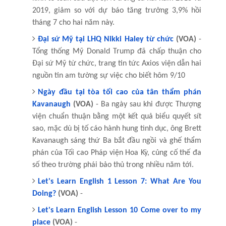
2019, giảm so với dự báo tăng trưởng 3,9% hồi
tháng 7 cho hai năm này.
Đại sứ Mỹ tại LHQ Nikki Haley từ chức
(VOA)
-
Tổng thống Mỹ Donald Trump đã chấp thuận cho
Đại sứ Mỹ từ chức, trang tin tức Axios viện dẫn hai
nguồn tin am tường sự việc cho biết hôm 9/10
Ngày đầu tại tòa tối cao của tân thẩm phán
Kavanaugh
(VOA)
- Ba ngày sau khi được Thượng
viện chuẩn thuận bằng một kết quả biểu quyết sít
sao, mặc dù bị tố cáo hành hung tình dục, ông Brett
Kavanaugh sáng thứ Ba bắt đầu ngồi và ghế thẩm
phán của Tối cao Pháp viện Hoa Kỳ, củng cố thế đa
số theo trường phái bảo thủ trong nhiều năm tới.
Let's Learn English 1 Lesson 7: What Are You
Doing?
(VOA)
-
Let's Learn English Lesson 10 Come over to my
place
(VOA)
-