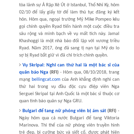
tòa lãnh sự Ả Rập Xê Út ở Istanbul, Thổ Nhĩ Kỳ, hôm
02/10 để lấy giấy tờ để làm thủ tục đăng ký kết
hôn. Hôm qua, ngoại trưởng Mỹ Mike Pompeo kêu
gọi chính quyền Ryad tiến hành một cuộc điều tra
sâu rộng và minh bạch về vụ mất tích này. Jamal
Khashoggi là một nhà báo đối lập với vương triều
Ryad. Năm 2017, ông đã sang tị nạn tại Mỹ do lo
sợ bị Ryad bắt giữ vì đã chỉ trích chính quyền.
Vụ Skripal: Nghi can thứ hai là một bác sĩ của
quân báo Nga
(RFI)
- Hôm qua, 08/10/2018, trang
mạng
bellingcat.com
của Anh khẳng định nghi can
thứ hai trong vụ đầu độc cựu điệp viên Nga
Serguei Skripal tại Anh Quốc là một bác sĩ thuộc cơ
quan tình báo quân sự Nga GRU.
Bulgari để tang nữ phóng viên bị ám sát
(RFI)
-
Ngày hôm qua cả nước Bulgari để tang Viktoria
Marinova. Thi thể của nữ phóng viên truyền hình
trẻ đẹp, bị cưỡng bức và siết cổ, được phát hiện