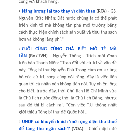
cùng với khách hàng.
Năng lượng tái tạo thay vì điện than
(RFA)
- GS.
Nguyễn Khắc Nhẫn: Đất nước chúng ta có thể phát
triển kinh tế mà không tàn phá môi trường bằng
cách thực hiện chính sách sản xuất và tiêu thụ sạch
hơn và không lãng phí."
CUỐI CÙNG CŨNG CHẢ BIẾT MÔ TÊ MÀ
LẦN
(BoxitVN)
- Nguyễn Thông - Trích một đoạn
trên báo Thanh Niên: “Trao đổi với cử tri về vấn đề
này, Tổng bí thư Nguyễn Phú Trọng cảm ơn sự ủng
hộ của cử tri, song cũng nói rằng, đây là việc liên
quan tới cá nhân nên không tiện nói. Tuy nhiên, ông
cho biết, trước đây, thời Chủ tịch Hồ Chí Minh vừa
là Chủ tịch nước đồng thời là Chủ tịch Đảng, nhưng
sau đó thì bị cách ra”. “Còn việc T.Ư thống nhất
giới thiệu Tổng bí thư để Quốc hội ...
UNDP có khuyến khích ‘mở rộng diện thu thuế
để tăng thu ngân sách’?
(VOA)
- Chiến dịch đè