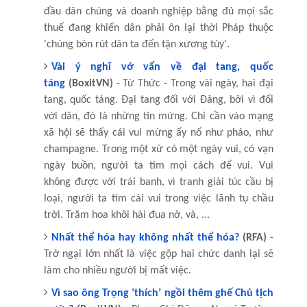
đầu dân chúng và doanh nghiệp bằng đủ mọi sắc
thuế đang khiến dân phải ôn lại thời Pháp thuộc
'chúng bòn rút dân ta đến tận xương tủy'.
Vài ý nghĩ vớ vẩn về đại tang, quốc
táng
(BoxitVN)
- Từ Thức - Trong vài ngày, hai đại
tang, quốc táng. Đại tang đối với Đảng, bởi vì đối
với dân, đó là những tin mừng. Chỉ cần vào mạng
xã hội sẽ thấy cái vui mừng ấy nổ như pháo, như
champagne. Trong một xứ có một ngày vui, có vạn
ngày buồn, người ta tìm mọi cách để vui. Vui
không được với trái banh, vì tranh giải túc cầu bị
loại, người ta tìm cái vui trong việc lãnh tụ chầu
trời. Trăm hoa khôi hài đua nở, và, ...
Nhất thể hóa hay không nhất thể hóa?
(RFA)
-
Trở ngại lớn nhất là việc gộp hai chức danh lại sẽ
làm cho nhiều người bị mất việc.
Vì sao ông Trọng ‘thích’ ngồi thêm ghế Chủ tịch