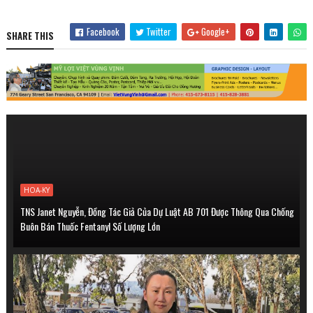
Facebook
Twitter
Google+
SHARE THIS
HOA-KY
TNS Janet Nguyễn, Đồng Tác Giả Của Dự Luật AB 701 Được Thông Qua Chống
Buôn Bán Thuốc Fentanyl Số Lượng Lớn