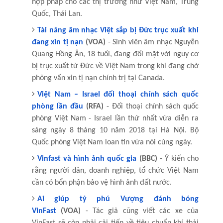
hợp pháp cho các thị trường như Việt Nam, Trung
Quốc, Thái Lan.
Tài năng âm nhạc Việt sắp bị Đức trục xuất khi
đang xin tị nạn
(VOA)
- Sinh viên âm nhạc Nguyễn
Quang Hồng Ân, 18 tuổi, đang đối mặt với nguy cơ
bị trục xuất từ Đức về Việt Nam trong khi đang chờ
phỏng vấn xin tị nạn chính trị tại Canada.
Việt Nam – Israel đối thoại chính sách quốc
phòng lần đầu
(RFA)
- Đối thoại chính sách quốc
phòng Việt Nam - Israel lần thứ nhất vừa diễn ra
sáng ngày 8 tháng 10 năm 2018 tại Hà Nội. Bộ
Quốc phòng Việt Nam loan tin vừa nói cùng ngày.
Vinfast và hình ảnh quốc gia
(BBC)
- Ý kiến cho
rằng người dân, doanh nghiệp, tổ chức Việt Nam
cần có bổn phận bảo vệ hình ảnh đất nước.
Ai giúp tỷ phú Vượng đánh bóng
VinFast
(VOA)
- Tác giả cũng viết các xe của
VinFast sẽ còn phải cải tiến về tiêu chuẩn khí thải