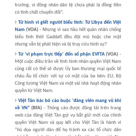
trường, vì đồng nhân dân tệ chưa phải là đồng tiền
có tính chất chuyển đổi”.
Tử hình vì giết người biểu tình: Từ Libya đến Việt
Nam
(VOA)
- Nhưng vì sao hầu hết quân nhân chống
biểu tình thời Gaddafi đều đội mũ hoặc che mặt
nhưng vẫn bị phát hiện và bị truy cứu hình sự?
Từ ‘vi phạm trực tiếp’ đến số phận EVFTA
(VOA)
-
Một cuộc điều trần về tình hình nhân quyền Việt Nam
cũng rất có thể sẽ được Ủy ban thương mại quốc tế
châu Âu tổ chức với sự có mặt của ba bên: EU, Bộ
Công tương Việt Nam và một vài nhà hoạt động nhân
quyền từ Việt Nam.
Việt Tân bác bỏ cáo buộc ‘đảng viên mang vũ khí
về VN”
(RFA)
- Thông cáo được đăng tải trên trang
web của đảng Việt Tân gọi vụ bắt giữ mới của chính
quyền Việt Nam và quy kết cho Việt Tân là hành vi
“hù dọa người dân để họ tránh xa các tổ chức dân