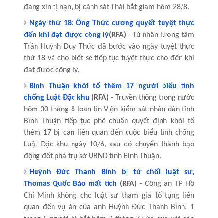
đang xin tị nạn, bị cảnh sát Thái bắt giam hôm 28/8.
Ngày thứ 18: Ông Thức cương quyết tuyệt thực
đến khi đạt được công lý
(RFA)
- Tù nhân lương tâm
Trần Huỳnh Duy Thức đã bước vào ngày tuyệt thực
thứ 18 và cho biết sẽ tiếp tục tuyệt thực cho đến khi
đạt được công lý.
Bình Thuận khởi tố thêm 17 người biểu tình
chống Luật Đặc khu
(RFA)
- Truyền thông trong nước
hôm 30 tháng 8 loan tin Viện kiểm sát nhân dân tỉnh
Bình Thuận tiếp tục phê chuẩn quyết định khởi tố
thêm 17 bị can liên quan đến cuộc biểu tình chống
Luật Đặc khu ngày 10/6, sau đó chuyển thành bạo
động đốt phá trụ sở UBND tỉnh Bình Thuận.
Huỳnh Đức Thanh Bình bị từ chối luật sư,
Thomas Quốc Báo mất tích
(RFA)
- Công an TP Hồ
Chí Minh không cho luật sư tham gia tố tụng liên
quan đến vụ án của anh Huỳnh Đức Thanh Bình, 1