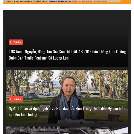
HOA-KY
TNS Janet Nguyễn, Đồng Tác Giả Của Dự Luật AB 701 Được Thông Qua Chống
Buôn Bán Thuốc Fentanyl Số Lượng Lớn
HOA-KY
Người tố cáo về dịch bệnh ở Vũ Hán đào tẩu khỏi Trung Quốc đến Mỹ sau trải
nghiệm kinh hoàng