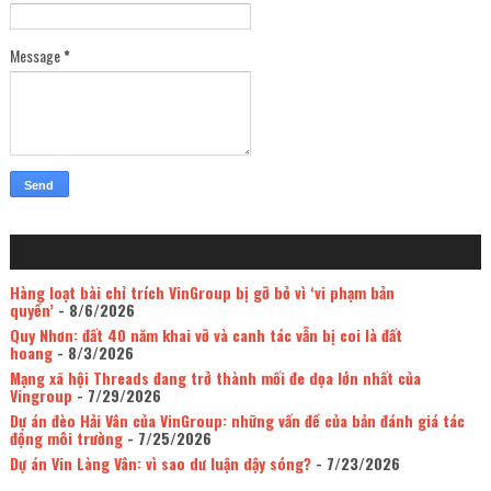
Message
*
Hàng loạt bài chỉ trích VinGroup bị gỡ bỏ vì ‘vi phạm bản
quyền’
- 8/6/2026
Quy Nhơn: đất 40 năm khai vỡ và canh tác vẫn bị coi là đất
hoang
- 8/3/2026
Mạng xã hội Threads đang trở thành mối đe dọa lớn nhất của
Vingroup
- 7/29/2026
Dự án đèo Hải Vân của VinGroup: những vấn đề của bản đánh giá tác
động môi trường
- 7/25/2026
Dự án Vin Làng Vân: vì sao dư luận dậy sóng?
- 7/23/2026