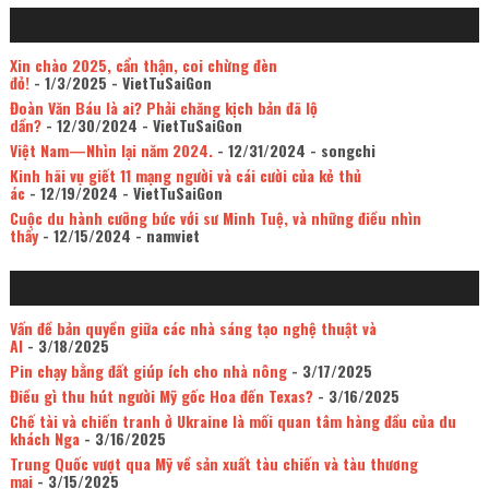
Xin chào 2025, cẩn thận, coi chừng đèn
đỏ!
- 1/3/2025
- VietTuSaiGon
Đoàn Văn Báu là ai? Phải chăng kịch bản đã lộ
dần?
- 12/30/2024
- VietTuSaiGon
Việt Nam—Nhìn lại năm 2024.
- 12/31/2024
- songchi
Kinh hãi vụ giết 11 mạng người và cái cười của kẻ thủ
ác
- 12/19/2024
- VietTuSaiGon
Cuộc du hành cưỡng bức với sư Minh Tuệ, và những điều nhìn
thấy
- 12/15/2024
- namviet
Vấn đề bản quyền giữa các nhà sáng tạo nghệ thuật và
AI
- 3/18/2025
Pin chạy bằng đất giúp ích cho nhà nông
- 3/17/2025
Điều gì thu hút người Mỹ gốc Hoa đến Texas?
- 3/16/2025
Chế tài và chiến tranh ở Ukraine là mối quan tâm hàng đầu của du
khách Nga
- 3/16/2025
Trung Quốc vượt qua Mỹ về sản xuất tàu chiến và tàu thương
mại
- 3/15/2025