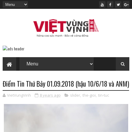
Điểm Tin Thứ Bảy 01.09.2018 (hậu 10/6/18 và ANM)
VietVungVinh
8 years ago
slider
,
the-gioi
,
tin-tuc