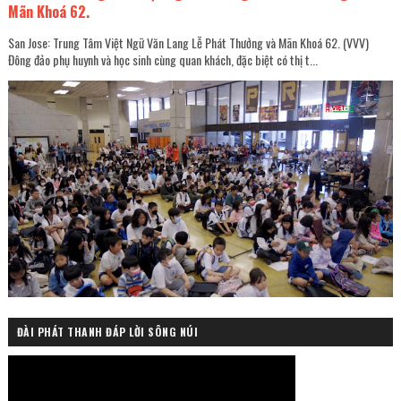
Mãn Khoá 62.
San Jose: Trung Tâm Việt Ngữ Văn Lang Lễ Phát Thưởng và Mãn Khoá 62. (VVV)
Đông đảo phụ huynh và học sinh cùng quan khách, đặc biệt có thị t...
ĐÀI PHÁT THANH ĐÁP LỜI SÔNG NÚI