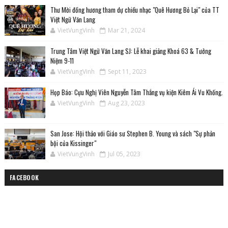
Thư Mời đồng hương tham dự chiều nhạc "Quê Hương Bỏ Lại" của TT
Việt Ngữ Văn Lang
VietVungVinh
Mar 21, 2024
Trung Tâm Việt Ngữ Văn Lang SJ: Lễ khai giảng Khoá 63 & Tưởng
Niệm 9-11
VietVungVinh
Sept 11, 2023
Họp Báo: Cựu Nghị Viên Nguyễn Tâm Thắng vụ kiện Kiêm Ái Vu Khống.
VietVungVinh
Aug 23, 2023
San Jose: Hội thảo với Giáo sư Stephen B. Young và sách "Sự phản
bội của Kissinger"
VietVungVinh
Jul 05, 2023
FACEBOOK