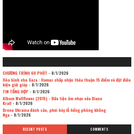
CHƯƠNG TRÌNH 60 PHÚT
- 8/1/2026
Hòa bình cho Gaza : Hamas chấp nhận thỏa thuận 15 điểm và đặt điều
kiện giải giáp
- 8/1/2026
TIN TỔNG HỢP
- 8/1/2026
Album Wallflower (2015) - Bữa tiệc âm nhạc của Diana
Krall
- 8/1/2026
Drone Ukraina đánh sâu, phơi bày lỗ hổng phòng không
Nga
- 8/1/2026
RECENT POSTS
COMMENTS