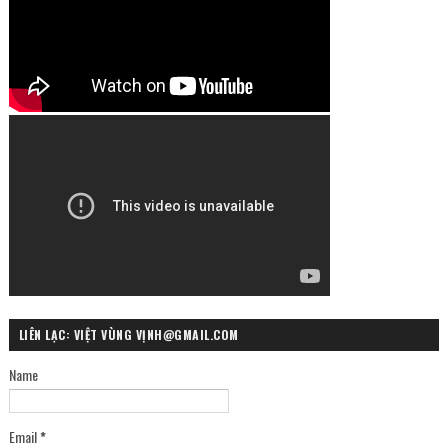
LIÊN LẠC: VIỆT VÙNG VỊNH@GMAIL.COM
Name
Email
*