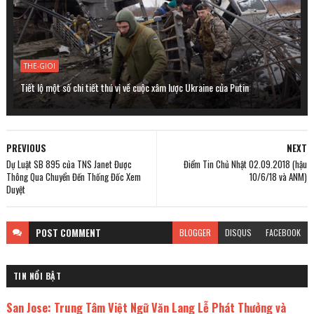
THE-GIOI
Tiết lộ một số chi tiết thú vị về cuộc xâm lược Ukraine của Putin
PREVIOUS
NEXT
Dự Luật SB 895 của TNS Janet Được
Điểm Tin Chủ Nhật 02.09.2018 (hậu
Thông Qua Chuyển Đến Thống Đốc Xem
10/6/18 và ANM)
Duyệt
POST
COMMENT
BLOGGER
DISQUS
FACEBOOK
TIN NỔI BẬT
San Jose: Trung Tâm Việt Ngữ Văn Lang Lễ Phát Thưởng và