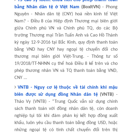
bằng Nhân dân tệ ở Việt Nam
(BoxitVN)
- Phong
Nguyên - Nhân dân tệ (CNY) hoá nền kinh tế Việt
Nam? - Điều 8 của Hiệp định Thương mại biên giới
giữa Chính phủ VN và Chính phủ TQ, do các Bộ
trưởng Thương mại Trần Tuấn Anh và Cao Hồ Thành
ký ngày 12-9-2016 tại Bắc Kinh, quy định thanh toán
bằng VND hay CNY hay ngoại tệ chuyển đổi cho
thương mại biên giới Việt-Trung. - Thông tư số
19/2018/TT-NHNN cụ thể hoá Điều 8 kể trên và cho
phép thương nhân VN và TQ thanh toán bằng VND,
CNY ...
VNTB - Nguy cơ lệ thuộc về tài chính khi mậu
biên được sử dụng đồng Nhân dân tệ
(VNTB)
-
Thảo Vy (VNTB) - “Trung Quốc vẫn sử dụng chính
sách thanh toán với đồng nhân dân tệ, còn doanh
nghiệp tụi tôi khi đàm phán ký kết hợp đồng xuất
khẩu, luôn yêu cầu thanh toán bằng đồng USD, hoặc
những ngoại tệ có tính chất chuyển đổi trên thị