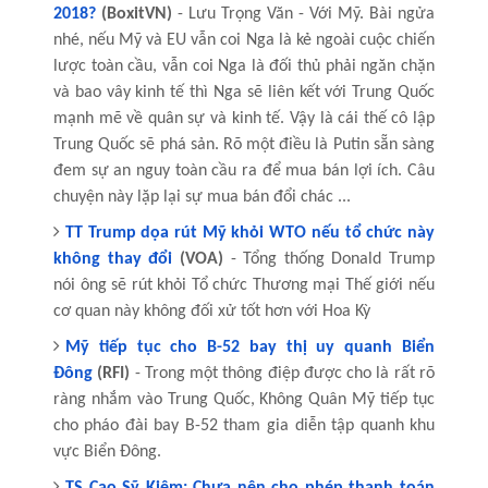
2018?
(BoxitVN)
- Lưu Trọng Văn - Với Mỹ. Bài ngửa
nhé, nếu Mỹ và EU vẫn coi Nga là kẻ ngoài cuộc chiến
lược toàn cầu, vẫn coi Nga là đối thủ phải ngăn chặn
và bao vây kinh tế thì Nga sẽ liên kết với Trung Quốc
mạnh mẽ về quân sự và kinh tế. Vậy là cái thế cô lập
Trung Quốc sẽ phá sản. Rõ một điều là Putin sẵn sàng
đem sự an nguy toàn cầu ra để mua bán lợi ích. Câu
chuyện này lặp lại sự mua bán đổi chác ...
TT Trump dọa rút Mỹ khỏi WTO nếu tổ chức này
không thay đổi
(VOA)
- Tổng thống Donald Trump
nói ông sẽ rút khỏi Tổ chức Thương mại Thế giới nếu
cơ quan này không đối xử tốt hơn với Hoa Kỳ
Mỹ tiếp tục cho B-52 bay thị uy quanh Biển
Đông
(RFI)
- Trong một thông điệp được cho là rất rõ
ràng nhắm vào Trung Quốc, Không Quân Mỹ tiếp tục
cho pháo đài bay B-52 tham gia diễn tập quanh khu
vực Biển Đông.
TS Cao Sỹ Kiêm: Chưa nên cho phép thanh toán