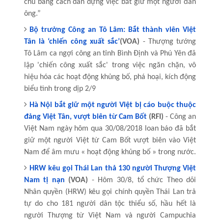
chủ bằng cách dàn dựng việc bắt giữ một người đàn
ông.”
Bộ trưởng Công an Tô Lâm: Bắt thành viên Việt
Tân là ‘chiến công xuất sắc’
(VOA)
- Thượng tướng
Tô Lâm ca ngợi công an tỉnh Bình Định và Phú Yên đã
lập 'chiến công xuất sắc' trong việc ngăn chặn, vô
hiệu hóa các hoạt động khủng bố, phá hoại, kích động
biểu tình trong dịp 2/9
Hà Nội bắt giữ một người Việt bị cáo buộc thuộc
đảng Việt Tân, vượt biên từ Cam Bốt
(RFI)
- Công an
Việt Nam ngày hôm qua 30/08/2018 loan báo đã bắt
giữ một người Việt từ Cam Bốt vượt biên vào Việt
Nam để âm mưu « hoạt động khủng bố » trong nước.
HRW kêu gọi Thái Lan thả 130 người Thượng Việt
Nam tị nạn
(VOA)
- Hôm 30/8, tổ chức Theo dõi
Nhân quyền (HRW) kêu gọi chính quyền Thái Lan trả
tự do cho 181 người dân tộc thiểu số, hầu hết là
người Thượng từ Việt Nam và người Campuchia