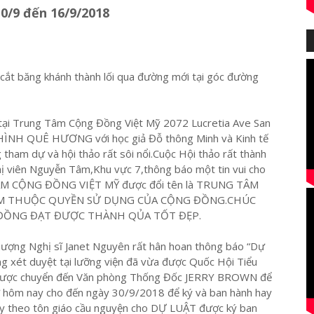
10/9 đến 16/9/2018
 cắt băng khánh thành lối qua đường mới tại góc đường
tại Trung Tâm Cộng Đồng Việt Mỹ 2072 Lucretia Ave San
ÌNH QUÊ HƯƠNG với học giả Đỗ thông Minh và Kinh tế
ham dự và hội thảo rất sôi nổi.Cuộc Hội thảo rất thành
ghị viên Nguyễn Tâm,Khu vực 7,thông báo một tin vui cho
ÂM CỘNG ĐỒNG VIỆT MỸ được đổi tên là TRUNG TÂM
ÂM THUỘC QUYỀN SỬ DỤNG CỦA CỘNG ĐỒNG.CHÚC
ĐỒNG ĐẠT ĐƯỢC THÀNH QỦA TỐT ĐẸP.
ượng Nghị sĩ Janet Nguyên rất hân hoan thông báo “Dự
ng xét duyệt tại lưỡng viện đã vừa được Quốc Hội Tiểu
ã được chuyển đến Văn phòng Thống Đốc JERRY BROWN để
ừ hôm nay cho đến ngày 30/9/2018 để ký và ban hành hay
ùy theo tôn giáo cầu nguyện cho DỰ LUẬT được ký ban