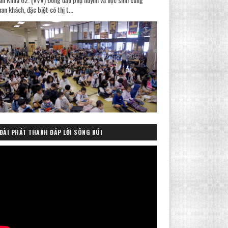
an khách, đặc biệt có thị t...
ĐÀI PHÁT THANH ĐÁP LỜI SÔNG NÚI