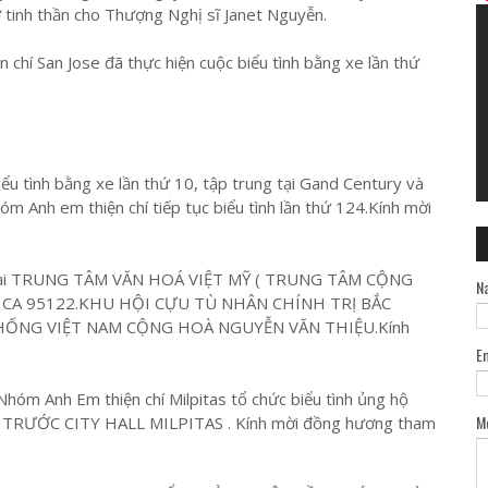
inh thần cho Thượng Nghị sĩ Janet Nguyễn.
chí San Jose đã thực hiện cuộc biểu tình bằng xe lần thứ
u tình bằng xe lần thứ 10, tập trung tại Gand Century và
m Anh em thiện chí tiếp tục biểu tình lần thứ 124.Kính mời
ng tại TRUNG TÂM VĂN HOÁ VIỆT MỸ ( TRUNG TÂM CỘNG
N
ose CA 95122.KHU HỘI CỰU TÙ NHÂN CHÍNH TRỊ BẮC
 THỐNG VIỆT NAM CỘNG HOÀ NGUYỄN VĂN THIỆU.Kính
E
Nhóm Anh Em thiện chí Milpitas tổ chức biểu tình ủng hộ
M
ớc TRƯỚC CITY HALL MILPITAS . Kính mời đồng hương tham