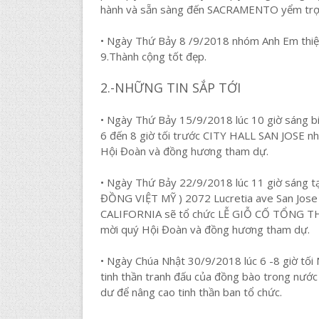
hành và sẵn sàng đến SACRAMENTO yểm trợ t
• Ngày Thứ Bảy 8 /9/2018 nhóm Anh Em thiện 
9.Thành cộng tốt đẹp.
2.-NHỮNG TIN SẮP TỚI
• Ngày Thứ Bảy 15/9/2018 lúc 10 giờ sáng biể
6 đến 8 giờ tối trước CITY HALL SAN JOSE nhó
Hội Đoàn và đồng hương tham dự.
• Ngày Thứ Bảy 22/9/2018 lúc 11 giờ sá
ĐỒNG VIỆT MỸ ) 2072 Lucretia ave San J
CALIFORNIA sẽ tổ chức LỄ GIỖ CỐ TỔNG
mời quý Hội Đoàn và đồng hương tham dự.
• Ngày Chúa Nhật 30/9/2018 lúc 6 -8 giờ tối 
tinh thần tranh đấu của đồng bào trong nư
dư để nâng cao tinh thần ban tổ chức.