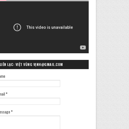
LIÊN LẠC: VIỆT VÙNG VỊNH@GMAIL.COM
ame
mail
*
essage
*