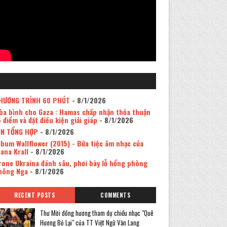
HƯƠNG TRÌNH 60 PHÚT
- 8/1/2026
òa bình cho Gaza : Hamas chấp nhận thỏa thuận
5 điểm và đặt điều kiện giải giáp
- 8/1/2026
IN TỔNG HỢP
- 8/1/2026
lbum Wallflower (2015) - Bữa tiệc âm nhạc của
iana Krall
- 8/1/2026
rone Ukraina đánh sâu, phơi bày lỗ hổng phòng
hông Nga
- 8/1/2026
RECENT POSTS
COMMENTS
Thư Mời đồng hương tham dự chiều nhạc "Quê
Hương Bỏ Lại" của TT Việt Ngữ Văn Lang