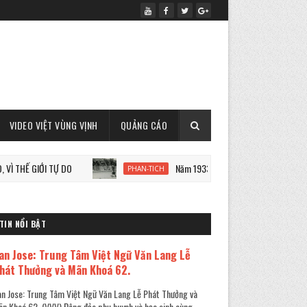
VIDEO VIỆT VÙNG VỊNH
QUẢNG CÁO
GIỚI TỰ DO
Năm 1933: Staline tàn sát 7 triệu người Ukrain
PHAN-TICH
TIN NỔI BẬT
an Jose: Trung Tâm Việt Ngữ Văn Lang Lễ
hát Thưởng và Mãn Khoá 62.
n Jose: Trung Tâm Việt Ngữ Văn Lang Lễ Phát Thưởng và
n Khoá 62. (VVV) Đông đảo phụ huynh và học sinh cùng