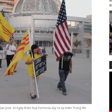
qu
ll San Jose từ ngày thảm họa Formosa xảy ra tại miền Trung VN