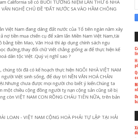
 Nam California sẽ có BUỔI TƯỞNG NIỆM LẦN THỨ 6 NHÀ
M VĂN NGHỆ CHỦ ĐỀ “ĐẤT NƯỚC SA VÀO HẦM CHÔNG
sản Việt Nam đang dâng đất nước của Tổ tiên ngàn năm xây
 nợ tiền mua chiến cụ để xâm lấn Miền Nam Việt Nam,tài
ồ bằng tiền Mao, Văn Hoá thì áp dụng chính sách ngu
C
ọc đuờng,thay đổi chữ Viết chẳng giống ai để thực hiện kế
l
hoá dân tộc Việt .Quý vị nghĩ sao ?
H
p
, chúng tôi đã có kế hoạch thực hiện NGÔI NHÀ VIỆT NAM
Q
người Việt sinh sống, để duy trì NỀN VĂN HOÁ CHÂN
c
hưng chưa được mọi người cho biết ý kiến.Chúng ta
M
n
ớm một chiều cộng đồng người tỵ nạn cộng sản cũng sẽ bị
D
 không còn VIỆT NAM CON RỒNG CHÁU TIÊN NỮA, trên bản
b
 ĐÀI LOAN - VIỆT NAM CỘNG HOÀ PHẢI TỰ LẬP TẠI HẢI
X
đ