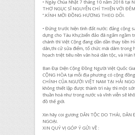
• Ngày Chúa Nhật 7 tháng 10 năm 2018 tại
THƠ NGỤC SĨ NGUYỄN CHÍ THIỆN VỚI ĐÊ
“.KÍNH MỜI ĐỒNG HƯƠNG THEO DÕI.
• Đứng trước hiện tình đất nước: đảng cộng 
dựng cho Tàu Khự,biển đảo đã ngấm ngầm trả
chánh thì Việt Cộng đang dần dần thay tiền H
dân,thi cử sửa điểm, tổ chức mãi dâm trong h
họach triệt tiêu nền văn hoá dân tộc, và Hán 
Ban Đại Diện Cộng Đồng Người Việt Quốc Gia
CỘNG HÒA tại mỗi địa phương có cộng đồng 
CHÍNH CỦA NGƯỜI VIỆT NAM TẠI HẢI NGOẠI.N
không thiết lập được thành trì này thì một s
thuần hoá như trong nước và vĩnh viễn sẽ
đồ thế giới.
Xin hãy coi gương DÂN TỘC DO THÁI, DÂN
NGOẠI.
XIN QUÝ VỊ GÓP Ý GỬI VỀ :