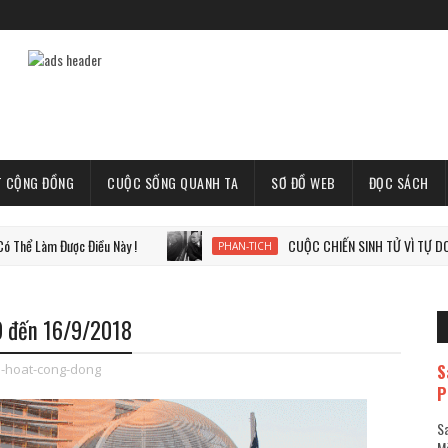
T CỘNG ĐỒNG
CUỘC SỐNG QUANH TA
SƠ ĐỒ WEB
ĐỌC SÁCH
Được Điều Này !
CUỘC CHIẾN SINH TỬ VÌ TỰ DO, VÌ THẾ 
PHAN-TICH
/9 đến 16/9/2018
S
h-hoat-cong-dong
P
Sa
Mã