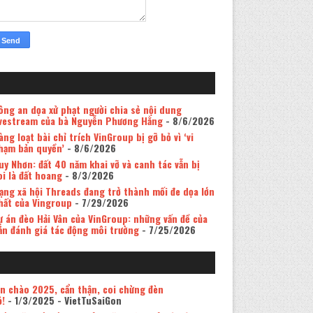
ông an dọa xử phạt người chia sẻ nội dung
ivestream của bà Nguyễn Phương Hằng
- 8/6/2026
àng loạt bài chỉ trích VinGroup bị gỡ bỏ vì ‘vi
hạm bản quyền’
- 8/6/2026
uy Nhơn: đất 40 năm khai vỡ và canh tác vẫn bị
oi là đất hoang
- 8/3/2026
ạng xã hội Threads đang trở thành mối đe dọa lớn
hất của Vingroup
- 7/29/2026
ự án đèo Hải Vân của VinGroup: những vấn đề của
ản đánh giá tác động môi trường
- 7/25/2026
in chào 2025, cẩn thận, coi chừng đèn
ỏ!
- 1/3/2025
- VietTuSaiGon