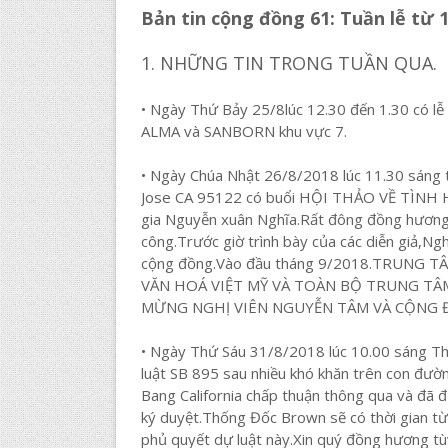
Bản tin cộng đồng 61: Tuần lễ từ 
1. NHỮNG TIN TRONG TUẦN QUA.
• Ngày Thứ Bảy 25/8lúc 12.30 đến 1.30 có lễ
ALMA và SANBORN khu vực 7.
• Ngày Chúa Nhật 26/8/2018 lúc 11.30 sáng 
Jose CA 95122 có buổi HỘI THẢO VỀ TÌNH H
gia Nguyễn xuân Nghĩa.Rất đông đồng hương t
công.Trước giờ trình bày của các diễn giả,N
cộng đồng.Vào đầu tháng 9/2018.TRUNG T
VĂN HOÁ VIỆT MỸ VÀ TOÀN BỘ TRUNG T
MỪNG NGHỊ VIÊN NGUYỄN TÂM VÀ CỘNG 
• Ngày Thứ Sáu 31/8/2018 lúc 10.00 sáng Th
luật SB 895 sau nhiều khó khăn trên con đườ
Bang California chấp thuận thông qua và đ
ký duyệt.Thống Đốc Brown sẽ có thời gian t
phủ quyết dự luật này.Xin quý đồng hương t