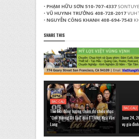
•
PHẠM HỮU SƠN 510-707-4337
SONTUY
•
VŨ HUYNH TRƯỞNG 408-728-2017
VUH
•
NGUYỄN CÔNG KHANH 408-694-7543
KH
SHARE THIS
BAC-CALI
BAC-CALI
Thư Mời đồng hương tham dự chiều nhạc
"Quê Hương Bỏ Lại" của TT Việt Ngữ Văn
June 24, 2
Lang
vụ gia đìn