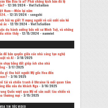
oàn Văn Báu là ai? Phải chăng kịch bản đã lộ
ần?
- 12/30/2024
- VietTuSaiGon
iệt Nam—Nhìn lại năm
024.
- 12/31/2024
- songchi
inh hãi vụ giết 11 mạng người và cái cười của kẻ
hủ ác
- 12/19/2024
- VietTuSaiGon
uộc du hành cưỡng bức với sư Minh Tuệ, và những
iều nhìn thấy
- 12/15/2024
- namviet
ấn đề bản quyền giữa các nhà sáng tạo nghệ
huật và AI
- 3/18/2025
in chạy bằng đất giúp ích cho nhà
ông
- 3/17/2025
iều gì thu hút người Mỹ gốc Hoa đến
exas?
- 3/16/2025
hế tài và chiến tranh ở Ukraine là mối quan tâm
àng đầu của du khách Nga
- 3/16/2025
rung Quốc vượt qua Mỹ về sản xuất tàu chiến và
àu thương mại
- 3/15/2025
VOA TIN TỨC VIDEO