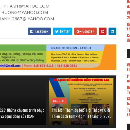
Đ
ETPHAM1@YAHOO.COM
d
TRUONG@YAHOO.COM
V
2
ANH 2687@ YAHOO.COM
K
t
Facebook
Twitter
Google+
C
đ
V
t
P
n
Đ
T
C
BAC-CALI
h
023: Những chương trình phục
Thư Mời: Tham dự buổi Hội Thảo và Giới
T
t
h và cộng đồng của ICAN
Thiệu Sách 1pm - 4pm 11 tháng 6, 2023