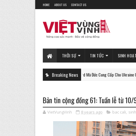
HOME
ABOUT US
CONTACT US
THỜI SỰ
TIN TỨC
SINH HOẠ
Xe Tăng Gepard Mà Đức Cung Cấp Cho Ukraine Có Thể Làm 
Breaking News
PHAN-TICH
Bản tin cộng đồng 61: Tuần lễ từ 10
VietVungVinh
8 years ago
bac cali
,
sin