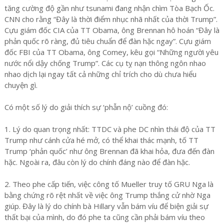
tăng cường độ gần như tsunami đang nhận chìm Tòa Bạch Ốc.
CNN cho rằng “Đây là thời điểm nhục nhã nhất của thời Trump”.
Cựu giám đốc CIA của TT Obama, ông Brennan hô hoán “Đây là
phản quốc rõ ràng, đủ tiêu chuẩn để đàn hặc ngay”. Cựu giám
đốc FBI của TT Obama, ông Comey, kêu gọi “Những người yêu
nước nổi dậy chống Trump”. Các cụ tỵ nạn thông ngôn nhao
nhao dịch lại ngay tất cả những chỉ trích cho dù chưa hiểu
chuyện gì.
Có một số lý do giải thích sự ‘phẫn nộ’ cuồng đó:
1. Lý do quan trọng nhất: TTDC và phe DC nhìn thái độ của TT
Trump như cánh cửa hé mở, có thể khai thác mạnh, tố TT
Trump ‘phản quốc’ như ông Brennan đã khai hỏa, đưa đến đàn
hặc. Ngoài ra, đâu còn lý do chính đáng nào để đàn hặc.
2. Theo phe cấp tiến, việc công tố Mueller truy tố GRU Nga là
bằng chứng rõ rệt nhất về việc ông Trump thắng cử nhờ Nga
giúp. Đây là lý do chính bà Hillary vẫn bám víu để biện giải sự
thất bại của mình, do đó phe ta cũng cần phải bám víu theo