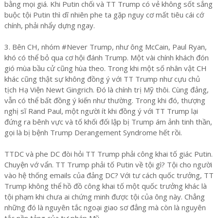
bằng mọi giá. Khi Putin chối và TT Trump có vẻ không sốt sắng
buộc tội Putin thì dĩ nhiên phe ta gặp nguy cơ mất tiêu cái cớ
chính, phải nhẩy dựng ngay.
3. Bên CH, nhóm #Never Trump, như ông McCain, Paul Ryan,
khó có thể bỏ qua cơ hội đánh Trump. Một vài chính khách đón
gió mùa bầu cử cũng hùa theo. Trong khi một số nhân vật CH
khác cũng thật sự không đồng ý với TT Trump như cựu chủ
tịch Hạ Viện Newt Gingrich. Đó là chính trị Mỹ thôi. Cùng đảng,
vẫn có thể bất đồng ý kiến như thường. Trong khi đó, thượng
nghị sĩ Rand Paul, một người ít khi đồng ý với TT Trump lại
đứng ra bênh vực và tố khối đối lập bị Trump ám ảnh tinh thần,
gọi là bị bệnh Trump Derangement Syndrome hết rồi.
TTDC và phe DC đòi hỏi TT Trump phải công khai tố giác Putin.
Chuyện vớ vẩn. TT Trump phải tố Putin về tội gì? Tội cho người
vào hệ thống emails của đảng DC? Với tư cách quốc trưởng, TT
Trump không thể hồ đồ công khai tố một quốc trưởng khác là
tội phạm khi chưa ai chứng minh được tội của ông này. Chẳng
những đó là nguyên tắc ngoại giao sơ đẳng mà còn là nguyên
tắc nền tảng của tư pháp Mỹ.