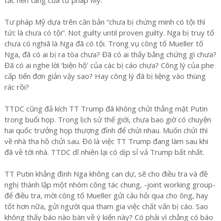
Tư pháp Mỹ dựa trên căn bản “chưa bị chứng minh có tội thì
tức là chưa có tội”. Not guilty until proven guilty. Nga bị truy tố
chưa có nghiã là Nga đã có tội. Trong vụ công tố Mueller tố
Nga, đã có ai bị ra tòa chưa? Đã có ai thấy bằng chứng gì chưa?
Đã có ai nghe lời ‘biện hộ’ của các bị cáo chưa? Công lý của phe
cấp tiến đơn giản vậy sao? Hay công lý đã bị liệng vào thùng
rác rồi?
TTDC cũng đả kích TT Trump đã không chửi thẳng mặt Putin
trong buổi họp. Trong lịch sử thế giới, chưa bao giờ có chuyện
hai quốc trưởng họp thượng đỉnh để chửi nhau. Muốn chửi thì
về nhà tha hồ chửi sau. Đó là việc TT Trump đang làm sau khi
đã về tới nhà. TTDC dĩ nhiên lại có dịp sỉ vả Trump bất nhất.
TT Putin khẳng định Nga không can dự, sẽ cho điều tra và đề
nghị thành lập một nhóm công tác chung, -joint working group-
để điều tra, mời công tố Mueller gửi câu hỏi qua cho ông, hay
tốt hơn nữa, gửi người qua tham gia việc chất vấn bị cáo. Sao
không thấy báo nào bàn về ý kiến này? Có phải vì chẳng có báo