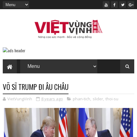
VÕ SĨ TRUMP ĐI ÂU CHÂU
VietVungVinh
8 years ago
phan-tich
,
slider
,
thoi-su