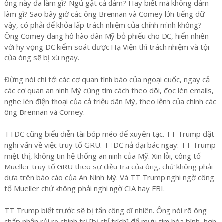
ông này đã làm gì? Ngủ gật cả đám? Hay biết mà không dám
làm gì? Sao bây giờ các ông Brennan và Comey lớn tiếng dữ
vậy, có phải để khỏa lấp trách nhiệm của chính mình không?
Ông Comey đang hô hào dân Mỹ bỏ phiếu cho DC, hiển nhiên
với hy vọng DC kiểm soát được Hạ Viện thì trách nhiệm và tội
của ông sẽ bị xù ngay.
Đừng nói chi tới các cơ quan tình báo của ngoại quốc, ngay cả
các cơ quan an ninh Mỹ cũng tìm cách theo dõi, đọc lén emails,
nghe lén điện thoại của cả triệu dân Mỹ, theo lệnh của chính các
ông Brennan và Comey.
TTDC cũng biểu diễn tài bóp méo để xuyên tạc. TT Trump đặt
nghi vấn về việc truy tố GRU. TTDC nả đại bác ngay: TT Trump
miệt thị, không tin hệ thống an ninh của Mỹ. Xin lỗi, công tố
Mueller truy tố GRU theo sự điều tra của ông, chứ không phải
dưa trên báo cáo của An Ninh Mỹ. Và TT Trump nghi ngờ công
tố Mueller chứ không phải nghi ngờ CIA hay FBI.
TT Trump biết trước sẽ bị tấn công dĩ nhiên. Ông nói rõ ông
chấp nhận rủi ro chính trị [bị chỉ trích] để mưu tìm hòa bình, hơn