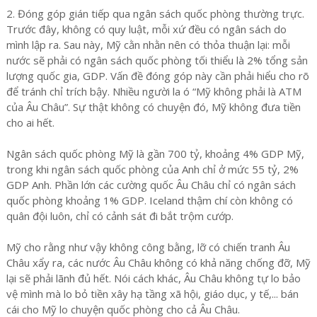
2. Đóng góp gián tiếp qua ngân sách quốc phòng thường trực.
Trước đây, không có quy luật, mỗi xứ đều có ngân sách do
mình lập ra. Sau này, Mỹ cằn nhằn nên có thỏa thuận lại: mỗi
nước sẽ phải có ngân sách quốc phòng tối thiểu là 2% tổng sản
lượng quốc gia, GDP. Vấn đề đóng góp này cần phải hiểu cho rõ
để tránh chỉ trích bậy. Nhiều người la ó “Mỹ không phải là ATM
của Âu Châu”. Sự thật không có chuyện đó, Mỹ không đưa tiền
cho ai hết.
Ngân sách quốc phòng Mỹ là gần 700 tỷ, khoảng 4% GDP Mỹ,
trong khi ngân sách quốc phòng của Anh chỉ ở mức 55 tỷ, 2%
GDP Anh. Phần lớn các cường quốc Âu Châu chỉ có ngân sách
quốc phòng khoảng 1% GDP. Iceland thậm chí còn không có
quân đội luôn, chỉ có cảnh sát đi bắt trộm cướp.
Mỹ cho rằng như vậy không công bằng, lỡ có chiến tranh Âu
Châu xẩy ra, các nước Âu Châu không có khả năng chống đỡ, Mỹ
lại sẽ phải lãnh đủ hết. Nói cách khác, Âu Châu không tự lo bảo
vệ mình mà lo bỏ tiền xây hạ tầng xã hội, giáo dục, y tế,... bán
cái cho Mỹ lo chuyện quốc phòng cho cả Âu Châu.