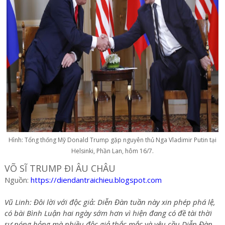
Hình: Tổng thống Mỹ Donald Trump gặp nguyên thủ Nga Vladimir Putin tại
Helsinki, Phần Lan, hôm 16/7.
VÕ SĨ TRUMP ĐI ÂU CHÂU
Nguồn:
https://diendantraichieu.blogspot.com
Vũ Linh: Đôi lời với độc giả: Diễn Đàn tuần này xin phép phá lệ,
có bài Bình Luận hai ngày sớm hơn vì hiện đang có đề tài thời
sự nóng bỏng mà nhiều độc giả thắc mắc và yêu cầu Diễn Đàn