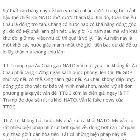
Sự thất cân bằng này dễ hiểu và chấp nhận được trong bối cảnh
hậu thế chiến khi NATO mới được thành lập. Khi đó, toàn thể Âu
Châu là đống tro tàn. Chẳng có nước nào có khả năng đóng góp
gì, do đó Mỹ phải lãnh gần hết. Bây giờ, 70 năm sau mà vẫn khư
khư đòi giữ mọi việc như cũ thì quả là vô lý. Tây Âu hiện nay là
một khối các nước giàu mạnh nhất thế giới, tiền bạc dư dả để tự
lo lấy thân mà không chịu làm.
TT Trump qua Âu Châu gặp NATO với một yêu cầu khổng lồ: Âu
Châu phải tăng cường ngân sách quốc phòng, lên tới 4% GDP
như Mỹ nếu có thể. Ông cảnh giác nếu Âu Châu không đáp ứng,
đóng góp cho việc tự bảo vệ mình nhiều hơn, nước Mỹ sẽ đơn
phương giải quyết vấn đề. TTDC xúm lại diễn giải ngay là TT
Trump đe dọa sẽ rút ra khỏi NATO. Vẫn là fake news của
TTDC.
Thực tế, không bắt buộc Mỹ phải rút ra khỏi NATO. Mỹ vẫn có
rất nhiều biện pháp như rút bớt quân về, đóng bớt căn cứ quân
sự, tháo gỡ ít dàn hỏa tiễn. Tất cả những biện pháp này sẽ