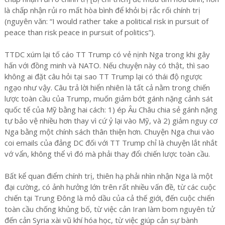
là chấp nhận rủi ro mất hòa bình để khỏi bị rắc rối chính trị
(nguyên văn: “I would rather take a political risk in pursuit of
peace than risk peace in pursuit of politics”).
TTDC xúm lại tố cáo TT Trump có vẻ nịnh Nga trong khi gây
hấn với đồng minh và NATO. Nếu chuyện này có thật, thì sao
không ai đặt câu hỏi tại sao TT Trump lại có thái độ ngược
ngạo như vậy. Câu trả lời hiển nhiên là tất cả nằm trong chiến
lược toàn cầu của Trump, muốn giảm bớt gánh nặng cảnh sát
quốc tế của Mỹ bằng hai cách: 1) ép Âu Châu chia sẻ gánh nặng
tự bảo vệ nhiều hơn thay vì cứ ỷ lại vào Mỹ, và 2) giảm nguy cơ
Nga bằng một chính sách thân thiện hơn. Chuyện Nga chui vào
coi emails của đảng DC đối với TT Trump chỉ là chuyện lắt nhắt
vớ vẩn, không thể vì đó mà phải thay đổi chiến lược toàn cầu.
Bất kể quan điểm chính trị, thiên hạ phải nhìn nhận Nga là một
đại cường, có ảnh hưởng lớn trên rất nhiều vấn đề, từ các cuộc
chiến tại Trung Đông là mỏ dầu của cả thế giới, đến cuộc chiến
toàn cầu chống khủng bố, từ việc cản Iran làm bom nguyên tử
đến cản Syria xài vũ khí hóa học, từ việc giúp cản sự bành