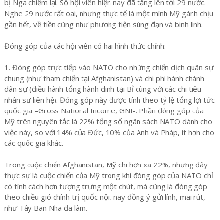
bị Nga chiếm lại. Số hội viên hiện nay đã tăng lên tới 29 nước.
Nghe 29 nước rất oai, nhưng thực tế là một mình Mỹ gánh chịu
gần hết, về tiền cũng như phương tiện súng đạn và binh lính.
Đóng góp của các hội viên có hai hình thức chính:
1. Đóng góp trực tiếp vào NATO cho những chiến dịch quân sự
chung (như tham chiến tại Afghanistan) và chi phí hành chánh
dân sự (điều hành tổng hành dinh tại Bỉ cùng với các chi tiêu
nhân sự liên hệ). Đóng góp này được tính theo tỷ lệ tổng lợi tức
quốc gia –Gross National Income, GNI-. Phần đóng góp của
Mỹ trên nguyên tắc là 22% tổng số ngân sách NATO dành cho
việc này, so với 14% của Đức, 10% của Anh và Pháp, ít hơn cho
các quốc gia khác.
Trong cuộc chiến Afghanistan, Mỹ chi hơn xa 22%, nhưng đây
thực sự là cuộc chiến của Mỹ trong khi đóng góp của NATO chỉ
có tính cách hơn tượng trưng một chút, mà cũng là đóng góp
theo chiều gió chính trị quốc nội, nay đồng ý gửi lính, mai rút,
như Tây Ban Nha đã làm.