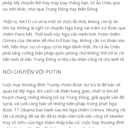
phép Mỹ chuyển lính hay máy bay chẳng hạn, từ Âu Châu qua
ưu tiên khác, như qua Trung Đông hay Biển Đông.
Thật ra, NATO có vẻ là một tổ chức lỗi thời, không còn lý do
tồn tại. Không ai nghĩ có chuyện Nga tung vài trăm sư đoàn qua
chiếm Paris hết. Thời buổi này Nga văn minh hơn. Putin chiếm
Crimea của Ukraine dễ như trở bàn tay, không cần sư đoàn nào
hết. Nếu thực sự có nguy cơ bị Nga đánh thật, thì cả Âu Châu
phải tăng cường biện pháp quốc phòng chứ không thể chỉ lo chi
tiền nuôi di dân Trung Đông vì nhu cầu nhân công rẻ cho kinh tế.
NÓI CHUYỆN VỚI PUTIN
Cuộc họp thượng đỉnh Trump-Putin được dự trù là để bàn về
quan hệ Mỹ-Nga, tìm cách cải thiện bang giao, nhất là tìm kế
hoạch chung chống khủng bố tại Trung Đông, giải quyết vấn đề
Syria, và cuối cùng bàn về những biện pháp trừng phạt Nga
được TT Obama ban hành sau khi Nga chiếm Crimea. Nhưng rồi
tất cả những đề tài đó đã bị nhận chìm bởi việc công tố Mueller
truy tố GRU của Nga thâm nhập bầu cử. Cuộc họp thượng đỉnh