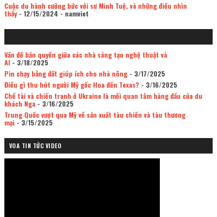
Cuộc du hành cưỡng bức với sư Minh Tuệ, và những điều nhìn
thấy
- 12/15/2024
- namviet
Vấn đề bản quyền giữa các nhà sáng tạo nghệ thuật và
AI
- 3/18/2025
Pin chạy bằng đất giúp ích cho nhà nông
- 3/17/2025
Điều gì thu hút người Mỹ gốc Hoa đến Texas?
- 3/16/2025
Chế tài và chiến tranh ở Ukraine là mối quan tâm hàng đầu của du
khách Nga
- 3/16/2025
Trung Quốc vượt qua Mỹ về sản xuất tàu chiến và tàu thương
mại
- 3/15/2025
VOA TIN TỨC VIDEO