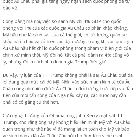
buộc Âu Châu phải gia tăng ngay ngân sách quốc phòng để tự
bảo vệ.
Công bằng mà nói, việc so sánh Mỹ chi 4% GDP cho quốc
phòng với 1% của các quốc gia Âu Châu có phần khập khiễng.
Mỹ hầu như là cảnh sát của cả thế giới, có lực lượng quân sự
khắp năm châu và cả trên các đại dương, trong khi các quốc gia
Âu Châu hầu hết chỉ lo quốc phòng trong phạm vi biên giới của
chính xứ mình thôi. Mỹ đòi hỏi tất cả phải dành ra 4% cũng vô
lý, nhưng đó là cách nhà doanh gia Trump ‘hét giá’.
Dù vậy, lý luận của TT Trump không phải là sai. Âu Châu quả đã
lợi dụng quá mức cái dù Mỹ. Nhìn vào sức mạnh kinh tế của Âu
Châu cũng như hiểu được Âu Châu là đối tượng trực tiếp và đầu
tiên của mọi tấn công của Nga nếu xẩy ra, các nước này cần
phải có cố gắng cụ thể hơn.
Cựu ngoại trưởng của Obama, ông John Kerry mạt sát TT
Trump, cho rằng ông này không hiểu liên minh Mỹ với Âu Châu
quan trọng như thế nào vì đã mang lại an toàn cho Mỹ và bảo
vệ sinh mạng dân Âu Châu. Câu hỏi cho ông Kerry: nếu sinh