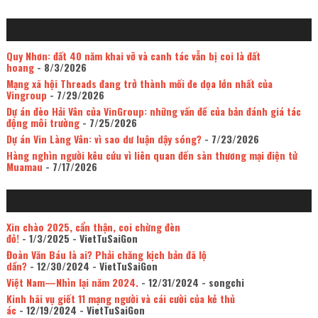
Quy Nhơn: đất 40 năm khai vỡ và canh tác vẫn bị coi là đất
hoang
- 8/3/2026
Mạng xã hội Threads đang trở thành mối đe dọa lớn nhất của
Vingroup
- 7/29/2026
Dự án đèo Hải Vân của VinGroup: những vấn đề của bản đánh giá tác
động môi trường
- 7/25/2026
Dự án Vin Làng Vân: vì sao dư luận dậy sóng?
- 7/23/2026
Hàng nghìn người kêu cứu vì liên quan đến sàn thương mại điện tử
Muamau
- 7/17/2026
Xin chào 2025, cẩn thận, coi chừng đèn
đỏ!
- 1/3/2025
- VietTuSaiGon
Đoàn Văn Báu là ai? Phải chăng kịch bản đã lộ
dần?
- 12/30/2024
- VietTuSaiGon
Việt Nam—Nhìn lại năm 2024.
- 12/31/2024
- songchi
Kinh hãi vụ giết 11 mạng người và cái cười của kẻ thủ
ác
- 12/19/2024
- VietTuSaiGon