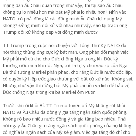
mạng dân Âu Châu quan trọng như vậy, thì tại sao Âu Châu
không tự lo nhiều hơn mà bắt Mỹ phải lo nhiều hơn? Nhìn vào
NATO, có phải đúng là các đồng minh Âu Châu lợi dụng Mỹ
không? Đồng minh đối xử với nhau như vậy, sao lại trách ông
Trump đối xử không đẹp với đồng minh được?
TT Trump trong cuộc nói chuyện với Tổng Thư Ký NATO đã
nói thẳng thừng ông cực kỳ bất mãn. Ông phản đối mạnh việc
Mỹ phải mở dù che cho Đức chống Nga trong khi Đức ký
thương ước mua khí đốt Nga, tức là tự ý chui vào rọ của Nga.
Bà thủ tướng Merkel phản pháo, cho rằng Đức là nước độc lập,
có quyền ký hiệp ước giao thương với bất cứ xứ nào. Không sai.
Nhưng như vậy thì đừng bắt Mỹ phải chi tiền và lính để bảo vệ
Đức chống Nga trong khi bà Merkel ôm Putin.
Trước khi rời khỏi Bỉ, TT Trump tuyên bố Mỹ không rút khỏi
NATO và Âu Châu đã đồng ý gia tăng ngân sách quốc phòng.
Không rõ bao nhiêu nước đồng ý và gia tăng bao nhiêu. Phải
nói ngay Âu Châu gia tăng ngân sách quốc phòng của họ không
có nghĩa là ngân sách của Mỹ sẽ giảm. Việc gia tăng đó chỉ cho