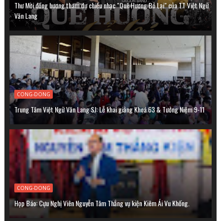
Thư Mời đồng hương tham dự chiều nhạc "Quê Hương Bỏ Lại" của TT Việt Ngữ
Văn Lang
CONG-DONG
Trung Tâm Việt Ngữ Văn Lang SJ: Lễ khai giảng Khoá 63 & Tưởng Niệm 9-11
CONG-DONG
Họp Báo: Cựu Nghị Viên Nguyễn Tâm Thắng vụ kiện Kiêm Ái Vu Khống.