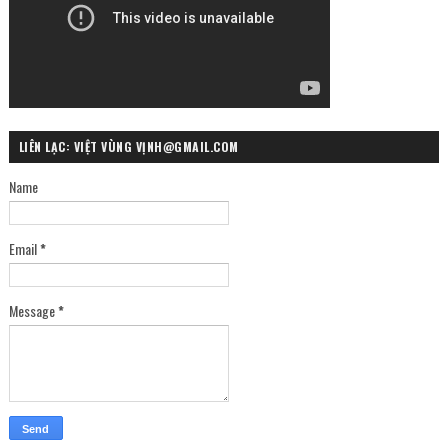
LIÊN LẠC: VIỆT VÙNG VỊNH@GMAIL.COM
Name
Email
*
Message
*