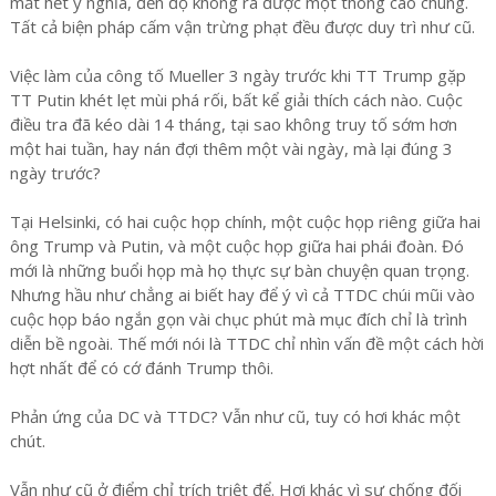
mất hết ý nghĩa, đến độ không ra được một thông cáo chung.
Tất cả biện pháp cấm vận trừng phạt đều được duy trì như cũ.
Việc làm của công tố Mueller 3 ngày trước khi TT Trump gặp
TT Putin khét lẹt mùi phá rối, bất kể giải thích cách nào. Cuộc
điều tra đã kéo dài 14 tháng, tại sao không truy tố sớm hơn
một hai tuần, hay nán đợi thêm một vài ngày, mà lại đúng 3
ngày trước?
Tại Helsinki, có hai cuộc họp chính, một cuộc họp riêng giữa hai
ông Trump và Putin, và một cuộc họp giữa hai phái đoàn. Đó
mới là những buổi họp mà họ thực sự bàn chuyện quan trọng.
Nhưng hầu như chẳng ai biết hay để ý vì cả TTDC chúi mũi vào
cuộc họp báo ngắn gọn vài chục phút mà mục đích chỉ là trình
diễn bề ngoài. Thế mới nói là TTDC chỉ nhìn vấn đề một cách hời
hợt nhất để có cớ đánh Trump thôi.
Phản ứng của DC và TTDC? Vẫn như cũ, tuy có hơi khác một
chút.
Vẫn như cũ ở điểm chỉ trích triệt để. Hơi khác vì sự chống đối