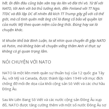
hết. Đi đến đâu cũng bận xăn tay áo lên võ đài thí võ. Từ Bỉ với
NATO, tới Anh với bà thủ tướng Anh, đến Finland với TT Nga.
TTDC và đối lập DC dĩ nhiên đả kích TT Trump gây gỗ với cả thế
giới, mà cố tình quên mất ông chỉ là đang cố bảo vệ quyền lợi
của nước Mỹ theo quan niệm của ông thôi. Đúng hay sai là
chuyện khác.
Vì khuôn khổ bài Bình Luận, ta sẽ nhìn qua chuyến đi gặp NATO
và Putin, mà không bàn về chuyện viếng thăm Anh vì thực sự
không có gì quan trọng lắm.
NÓI CHUYỆN VỚI NATO
NATO là một liên minh quân sự thuần tuý của 12 quốc gia Tây
Âu, với Mỹ và Canada, được thành lập năm 1949 với mục đích
chống đỡ mối đe dọa của khối cộng sản Sô Viết và các chư hầu
Đông Âu.
Sau khi Liên Bang Sô Viết và các nước cộng sản Đông Âu xụp
đổ, NATO được tăng cường thêm với một số nước Đông Âu sợ