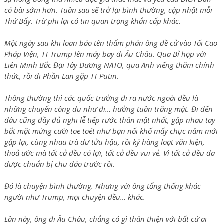
có bài sớm hơn. Tuần sau sẽ trở lại bình thường, cập nhật mỗi
Thứ Bẩy. Trừ phi lại có tin quan trọng khẩn cấp khác.
Một ngày sau khi loan báo tên thẩm phán ông đề cử vào Tối Cao
Pháp Viện, TT Trump lên máy bay đi Âu Châu. Qua Bỉ họp với
Liên Minh Bắc Đại Tây Dương NATO, qua Anh viếng thăm chính
thức, rồi đi Phần Lan gặp TT Putin.
Thông thường thì các quốc trưởng đi ra nước ngoài đều là
những chuyến công du như đi… hưởng tuần trăng mật. Đi đến
đâu cũng đầy đủ nghi lễ tiếp rước thân mật nhất, gặp nhau tay
bắt mặt mừng cười toe toét như bạn nối khố mấy chục năm mới
gặp lại, cùng nhau trà dư tửu hậu, rồi ký hàng loạt văn kiện,
thoả ước mà tất cả đều có lợi, tất cả đều vui vẻ. Vì tất cả đều đã
được chuẩn bị chu đáo trước rồi.
Đó là chuyện bình thường. Nhưng với ông tổng thống khác
người như Trump, mọi chuyện đều… khác.
Lần này, ông đi Âu Châu, chẳng có gì thân thiện với bất cứ ai