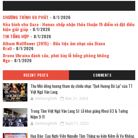
CHƯƠNG TRÌNH 60 PHÚT
- 8/1/2026
Hòa bình cho Gaza : Hamas chấp nhận thỏa thuận 15 điểm và đặt điều
kiện giải giáp
- 8/1/2026
TIN TỔNG HỢP
- 8/1/2026
Album Wallflower (2015) - Bữa tiệc âm nhạc của Diana
Krall
- 8/1/2026
Drone Ukraina đánh sâu, phơi bày lỗ hổng phòng không
Nga
- 8/1/2026
RECENT POSTS
COMMENTS
Thư Mời đồng hương tham dự chiều nhạc "Quê Hương Bỏ Lại" của TT
Việt Ngữ Văn Lang
VietVungVinh
Mar 21, 2024
Trung Tâm Việt Ngữ Văn Lang SJ: Lễ khai giảng Khoá 63 & Tưởng
Niệm 9-11
VietVungVinh
Sept 11, 2023
Họp Báo: Cựu Nghị Viên Nguyễn Tâm Thắng vụ kiện Kiêm Ái Vu Khống.