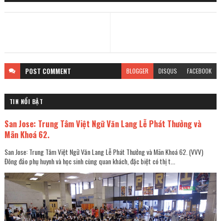
POST
COMMENT
BLOGGER
DISQUS
FACEBOOK
TIN NỔI BẬT
San Jose: Trung Tâm Việt Ngữ Văn Lang Lễ Phát Thưởng và
Mãn Khoá 62.
San Jose: Trung Tâm Việt Ngữ Văn Lang Lễ Phát Thưởng và Mãn Khoá 62. (VVV)
Đông đảo phụ huynh và học sinh cùng quan khách, đặc biệt có thị t...