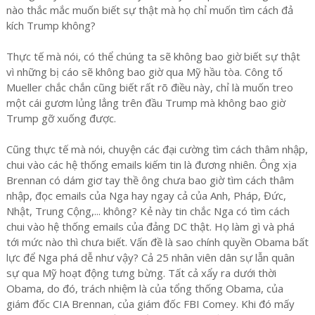
nào thắc mắc muốn biết sự thật mà họ chỉ muốn tìm cách đả
kích Trump không?
Thực tế mà nói, có thể chúng ta sẽ không bao giờ biết sự thật
vì những bị cáo sẽ không bao giờ qua Mỹ hầu tòa. Công tố
Mueller chắc chắn cũng biết rất rõ điều này, chỉ là muốn treo
một cái gươm lủng lẳng trên đầu Trump mà không bao giờ
Trump gỡ xuống được.
Cũng thực tế mà nói, chuyện các đại cường tìm cách thâm nhập,
chui vào các hệ thống emails kiếm tin là đương nhiên. Ông xịa
Brennan có dám giơ tay thề ông chưa bao giờ tìm cách thâm
nhập, đọc emails của Nga hay ngay cả của Anh, Pháp, Đức,
Nhật, Trung Cộng,... không? Kẻ này tin chắc Nga có tìm cách
chui vào hệ thống emails của đảng DC thật. Họ làm gì và phá
tới mức nào thì chưa biết. Vấn đề là sao chính quyền Obama bất
lực để Nga phá dễ như vậy? Cả 25 nhân viên dân sự lẫn quân
sự qua Mỹ hoạt động tưng bừng. Tất cả xẩy ra dưới thời
Obama, do đó, trách nhiệm là của tổng thống Obama, của
giám đốc CIA Brennan, của giám đốc FBI Comey. Khi đó mấy