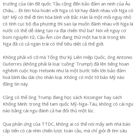
trướng của tân đế quốc Tầu cộng đến bảo đảm an ninh của Âu
Châu,… Đi tìm hòa hoãn với Nga có lợi hay đánh nhau với Nga có
lợi? Mỹ có thể đi tìm hòa bình với Bắc Hàn là một mối nguy nhỏ
có tính cục bộ địa phương thì sao lại muốn đánh nhau với Nga là
nước có thể dễ dàng tạo ra đại chiến thứ ba? Nói về nguy cơ
bom nguyên tử, Cậu Ấm còn đang thử một hai trái trong khi
Nga đã có cả ngàn trái có thể tiêu diệt cả thế giới.
Không phải vô cớ mà Tổng thư ký Liên Hiệp Quốc, ông Antonio
Guterres (không phải là loại ‘cuồng’ Trump!) đã lên tiếng hoan
nghênh cuộc họp Helsinki như là một bước tiến lớn bảo đảm
hoà bình lâu dài cho nhân loại. Không có một tờ báo Mỹ nào
đăng tin này.
Cũng có thể ông Trump đang học sách Kissinger hay sách
Khổng Minh: trong thế tam quốc Mỹ-Nga-Tàu, không có cái ngu
nào bằng cái ngu đánh cả hai đối thủ một lúc.
Qua phản ứng của TTDC, không ai có thể nói mấy anh nhà báo
cấp tiến có cái nhìn chiến lược toàn cầu, mà chỉ giỏi đi tìm sâu