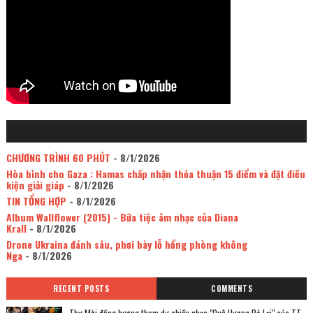
CHƯƠNG TRÌNH 60 PHÚT
- 8/1/2026
Hòa bình cho Gaza : Hamas chấp nhận thỏa thuận 15 điểm và đặt điều
kiện giải giáp
- 8/1/2026
TIN TỔNG HỢP
- 8/1/2026
Album Wallflower (2015) - Bữa tiệc âm nhạc của Diana
Krall
- 8/1/2026
Drone Ukraina đánh sâu, phơi bày lỗ hổng phòng không
Nga
- 8/1/2026
RECENT POSTS
COMMENTS