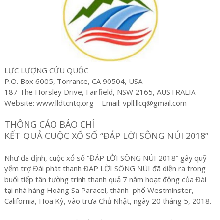
LỰC LƯỢNG CỨU QUỐC
P.O. Box 6005, Torrance, CA 90504, USA
187 The Horsley Drive, Fairfield, NSW 2165, AUSTRALIA
Website: www.lldtcntq.org – Email: vpll.llcq@gmail.com
THÔNG CÁO BÁO CHÍ
KẾT QUẢ CUỘC XỔ SỐ “ĐÁP LỜI SÔNG NÚI 2018”
Như đã định, cuộc xổ số “ĐÁP LỜI SÔNG NÚI 2018” gây quỹ
yểm trợ Đài phát thanh ĐÁP LỜI SÔNG NÚI đã diễn ra trong
buổi tiếp tân tường trình thanh quả 7 năm hoạt động của Đài
tại nhà hàng Hoàng Sa Paracel, thành phố Westminster,
California, Hoa Kỳ, vào trưa Chủ Nhật, ngày 20 tháng 5, 2018.