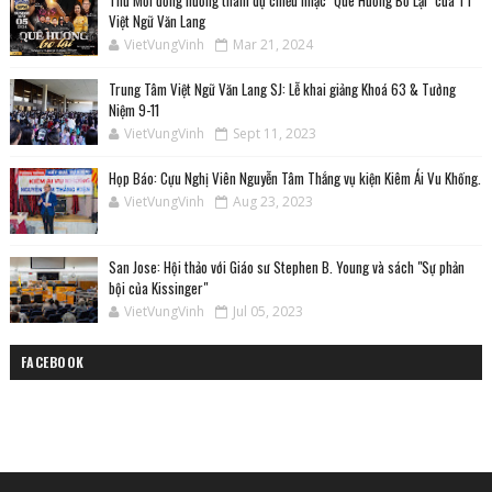
Thư Mời đồng hương tham dự chiều nhạc "Quê Hương Bỏ Lại" của TT
Việt Ngữ Văn Lang
VietVungVinh
Mar 21, 2024
Trung Tâm Việt Ngữ Văn Lang SJ: Lễ khai giảng Khoá 63 & Tưởng
Niệm 9-11
VietVungVinh
Sept 11, 2023
Họp Báo: Cựu Nghị Viên Nguyễn Tâm Thắng vụ kiện Kiêm Ái Vu Khống.
VietVungVinh
Aug 23, 2023
San Jose: Hội thảo với Giáo sư Stephen B. Young và sách "Sự phản
bội của Kissinger"
VietVungVinh
Jul 05, 2023
FACEBOOK