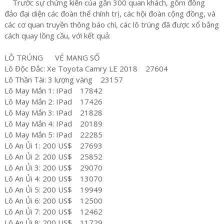
Trước sự chứng kiến của gần 300 quan khách, gồm đông
đảo đại diện các đoàn thể chính trị, các hội đoàn cộng đồng, và
các cơ quan truyền thông báo chí, các lô trúng đã được xổ bằng
cách quay lồng cầu, với kết quả:
LÔ TRÚNG VÉ MANG SỐ
Lô Độc Đắc: Xe Toyota Camry LE 2018 27604
Lô Thần Tài: 3 lượng vàng 23157
Lô May Mắn 1: IPad 17842
Lô May Mắn 2: IPad 17426
Lô May Mắn 3: IPad 21828
Lô May Mắn 4: IPad 20189
Lô May Mắn 5: IPad 22285
Lô An Ủi 1: 200 US$ 27693
Lô An Ủi 2: 200 US$ 25852
Lô An Ủi 3: 200 US$ 29070
Lô An Ủi 4: 200 US$ 13070
Lô An Ủi 5: 200 US$ 19949
Lô An Ủi 6: 200 US$ 12500
Lô An Ủi 7: 200 US$ 12462
Lô An Ủi 8: 200 US$ 11729