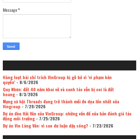
Message
*
Hàng loạt bài chỉ trích VinGroup bị gỡ bỏ vì ‘vi phạm bản
quyền’
- 8/6/2026
Quy Nhơn: đất 40 năm khai vỡ và canh tác vẫn bị coi là đất
hoang
- 8/3/2026
Mạng xã hội Threads đang trở thành mối đe dọa lớn nhất của
Vingroup
- 7/29/2026
Dự án đèo Hải Vân của VinGroup: những vấn đề của bản đánh giá tác
động môi trường
- 7/25/2026
Dự án Vin Làng Vân: vì sao dư luận dậy sóng?
- 7/23/2026