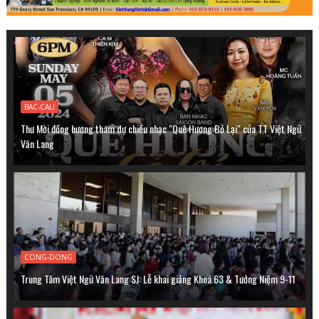
BAC-CALI
Thư Mời đồng hương tham dự chiều nhạc "Quê Hương Bỏ Lại" của TT Việt Ngữ
Văn Lang
CONG-DONG
Trung Tâm Việt Ngữ Văn Lang SJ: Lễ khai giảng Khoá 63 & Tưởng Niệm 9-11