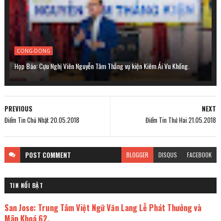
CONG-DONG
Họp Báo: Cựu Nghị Viên Nguyễn Tâm Thắng vụ kiện Kiêm Ái Vu Khống.
PREVIOUS
NEXT
Điểm Tin Chủ Nhật 20.05.2018
Điểm Tin Thứ Hai 21.05.2018
POST
COMMENT
BLOGGER
DISQUS
FACEBOOK
TIN NỔI BẬT
San Jose: Trung Tâm Việt Ngữ Văn Lang Lễ Phát Thưởng và
Mãn Khoá 62.