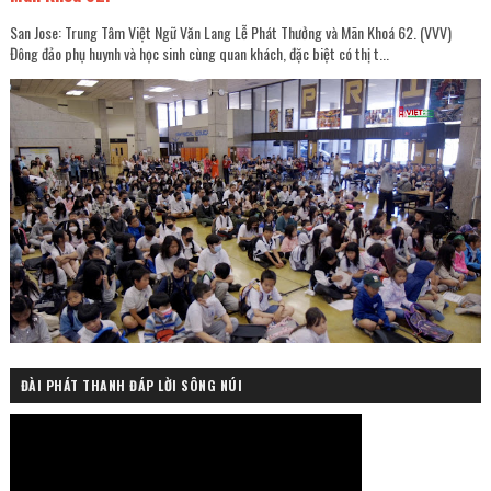
San Jose: Trung Tâm Việt Ngữ Văn Lang Lễ Phát Thưởng và Mãn Khoá 62. (VVV)
Đông đảo phụ huynh và học sinh cùng quan khách, đặc biệt có thị t...
ĐÀI PHÁT THANH ĐÁP LỜI SÔNG NÚI