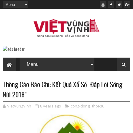
Thông Cáo Báo Chí: Kết Quả Xổ Số "Đáp Lời Sông
Núi 2018"
VietVungVinh
8 years ago
cong-dong
,
thoi-su