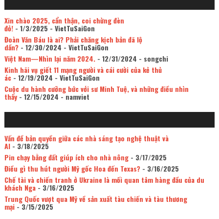
Xin chào 2025, cẩn thận, coi chừng đèn
đỏ!
- 1/3/2025
- VietTuSaiGon
Đoàn Văn Báu là ai? Phải chăng kịch bản đã lộ
dần?
- 12/30/2024
- VietTuSaiGon
Việt Nam—Nhìn lại năm 2024.
- 12/31/2024
- songchi
Kinh hãi vụ giết 11 mạng người và cái cười của kẻ thủ
ác
- 12/19/2024
- VietTuSaiGon
Cuộc du hành cưỡng bức với sư Minh Tuệ, và những điều nhìn
thấy
- 12/15/2024
- namviet
Vấn đề bản quyền giữa các nhà sáng tạo nghệ thuật và
AI
- 3/18/2025
Pin chạy bằng đất giúp ích cho nhà nông
- 3/17/2025
Điều gì thu hút người Mỹ gốc Hoa đến Texas?
- 3/16/2025
Chế tài và chiến tranh ở Ukraine là mối quan tâm hàng đầu của du
khách Nga
- 3/16/2025
Trung Quốc vượt qua Mỹ về sản xuất tàu chiến và tàu thương
mại
- 3/15/2025