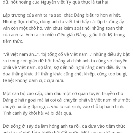
dữ, hốt hoảng của Nguyễn viết Ty quả thực là tai hại.
Lập trường của anh ta ra sao, chắc Đảng biết rõ hơn ai hết.
Nhưng đọc những dòng anh ta viết thì thấy cái lập trường ấy
vẫn còn một chỗ hở, vẫn chưa kiểm soát nổi những toan tính
của anh ta. Anh ta có nhiều điều giấu Đảng, giấu thật kỹ trong
tiềm thức.
“Về Việt nam ăn…”, “bị tống cổ về Việt nam…” những điều ấy bật
ra trong cơn giận dữ hốt hoảng vì chính anh ta cũng sợ chuyện
phải về Việt nam, sợ lắm, sợ đến nỗi nghĩ rằng đem điều ấy ra
dọa thằng khác thì thằng khác cũng chết khiếp, cũng teo bu gi,
tê liệt không dám cục cựa nữa.
Một cán bộ cao cấp, cầm đầu một cơ quan tuyên truyền cho
Đảng ở hải ngoại mà lại coi cái chuyện phải về Việt nam như một
chuyện xuống địa ngục, vào lò sát sinh, vào chỗ bị hành hình.
Tình cảnh ấy khôi hài và bi đát quá.
Đời sống ở Tây đã làm hỏng anh ta rồi, đã đưa vào tiềm thức
anh ta sự ghê tởm, khiếp hãi đất nước. Một con người mang