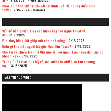
ác
- 12/19/2024
- VietTuSaiGon
Cuộc du hành cưỡng bức với sư Minh Tuệ, và những điều nhìn
thấy
- 12/15/2024
- namviet
Vấn đề bản quyền giữa các nhà sáng tạo nghệ thuật và
AI
- 3/18/2025
Pin chạy bằng đất giúp ích cho nhà nông
- 3/17/2025
Điều gì thu hút người Mỹ gốc Hoa đến Texas?
- 3/16/2025
Chế tài và chiến tranh ở Ukraine là mối quan tâm hàng đầu của du
khách Nga
- 3/16/2025
Trung Quốc vượt qua Mỹ về sản xuất tàu chiến và tàu thương
mại
- 3/15/2025
VOA TIN TỨC VIDEO