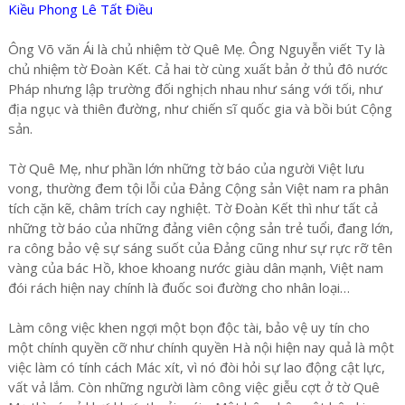
Kiều Phong Lê Tất Điều
Ông Võ văn Ái là chủ nhiệm tờ Quê Mẹ. Ông Nguyễn viết Ty là
chủ nhiệm tờ Đoàn Kết. Cả hai tờ cùng xuất bản ở thủ đô nước
Pháp nhưng lập trường đối nghịch nhau như sáng với tối, như
địa ngục và thiên đường, như chiến sĩ quốc gia và bồi bút Cộng
sản.
Tờ Quê Mẹ, như phần lớn những tờ báo của người Việt lưu
vong, thường đem tội lỗi của Đảng Cộng sản Việt nam ra phân
tích cặn kẽ, châm trích cay nghiệt. Tờ Đoàn Kết thì như tất cả
những tờ báo của những đảng viên cộng sản trẻ tuổi, đang lớn,
ra công bảo vệ sự sáng suốt của Đảng cũng như sự rực rỡ tên
vàng của bác Hồ, khoe khoang nước giàu dân mạnh, Việt nam
đói rách hiện nay chính là đuốc soi đường cho nhân loại…
Làm công việc khen ngợi một bọn độc tài, bảo vệ uy tín cho
một chính quyền cỡ như chính quyền Hà nội hiện nay quả là một
việc làm có tính cách Mác xít, vì nó đòi hỏi sự lao động cật lực,
vất vả lắm. Còn những người làm công việc giễu cợt ở tờ Quê