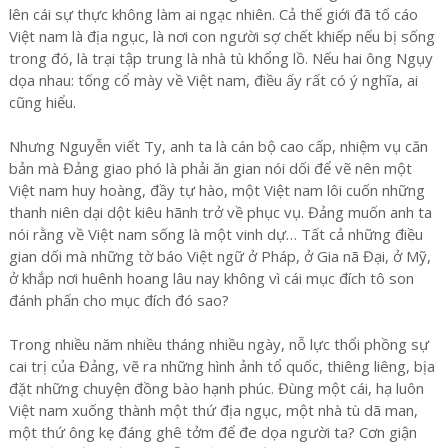
lên cái sự thực không làm ai ngạc nhiên. Cả thế giới đã tố cáo
Việt nam là địa ngục, là nơi con người sợ chết khiếp nếu bị sống
trong đó, là trại tập trung là nhà tù khổng lồ. Nếu hai ông Ngụy
dọa nhau: tống cổ mày về Việt nam, điều ấy rất có ý nghĩa, ai
cũng hiểu.
Nhưng Nguyễn viết Ty, anh ta là cán bộ cao cấp, nhiệm vụ căn
bản mà Đảng giao phó là phải ăn gian nói dối để vẽ nên một
Việt nam huy hoàng, đầy tự hào, một Việt nam lôi cuốn những
thanh niên dại dột kiêu hãnh trở về phục vụ. Đảng muốn anh ta
nói rằng về Việt nam sống là một vinh dự… Tất cả những điều
gian dối mà những tờ báo Việt ngữ ở Pháp, ở Gia nã Đại, ở Mỹ,
ở khắp nơi huênh hoang lâu nay không vì cái mục đích tô son
đánh phấn cho mục đích đó sao?
Trong nhiều năm nhiều tháng nhiều ngày, nỗ lực thổi phồng sự
cai trị của Đảng, vẽ ra những hình ảnh tổ quốc, thiêng liêng, bịa
đặt những chuyện đồng bào hạnh phúc. Đùng một cái, hạ luôn
Việt nam xuống thành một thứ địa ngục, một nhà tù dã man,
một thứ ông kẹ đáng ghê tởm để đe dọa người ta? Cơn giận