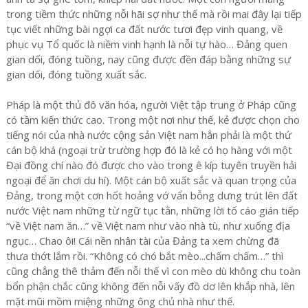
trong tiềm thức những nỗi hãi sợ như thế mà rồi mai đây lại tiếp
tục viết những bài ngợi ca đất nước tươi đẹp vinh quang, về
phục vụ Tổ quốc là niềm vinh hạnh là nỗi tự hào… Đảng quen
gian dối, đóng tuồng, nay cũng được đền đáp bằng những sự
gian dối, đóng tuồng xuất sắc.
Pháp là một thủ đô văn hóa, người Việt tập trung ở Pháp cũng
có tầm kiến thức cao. Trong một nơi như thế, kẻ được chọn cho
tiếng nói của nhà nước cộng sản Việt nam hẳn phải là một thứ
cán bộ khá (ngoại trừ trường hợp đó là kẻ có họ hàng với một
Đại đồng chí nào đó được cho vào trong ê kíp tuyên truyền hải
ngoại để ăn chơi du hí). Một cán bộ xuất sắc và quan trọng của
Đảng, trong một cơn hốt hoảng vớ vẩn bỗng dưng trút lên đất
nước Việt nam những từ ngữ tục tằn, những lời tố cáo gián tiếp
“về Việt nam ăn…” về Việt nam như vào nhà tù, như xuống địa
ngục… Chao ôi! Cái nền nhân tài của Đảng ta xem chừng đã
thưa thớt lắm rồi. “Không có chó bắt mèo...chấm chấm…” thì
cũng chẳng thê thảm đến nỗi thế vì con mèo dù không chu toàn
bổn phận chắc cũng không đến nỗi vấy đồ dơ lên khắp nhà, lên
mặt mũi mồm miệng những ông chủ nhà như thế.