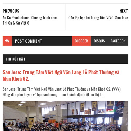
PREVIOUS
NEXT
Au Co Productions: Chương trình nhạc
Các lớp học tại Trung tâm VIVO, San Jose
Thi Ca & Sử Việt 6
POST
COMMENT
BLOGGER
DISQUS
FACEBOOK
TIN NỔI BẬT
San Jose: Trung Tâm Việt Ngữ Văn Lang Lễ Phát Thưởng và
Mãn Khoá 62.
San Jose: Trung Tâm Việt Ngữ Văn Lang Lễ Phát Thưởng và Mãn Khoá 62. (VVV)
Đông đảo phụ huynh và học sinh cùng quan khách, đặc biệt có thị t...