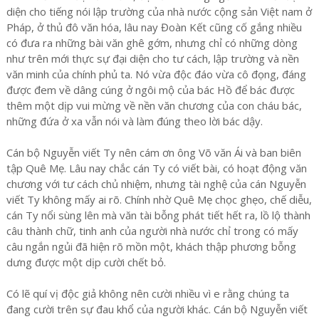
diện cho tiếng nói lập trường của nhà nước cộng sản Việt nam ở
Pháp, ở thủ đô văn hóa, lâu nay Đoàn Kết cũng cố gắng nhiều
có đưa ra những bài văn ghê gớm, nhưng chỉ có những dòng
như trên mới thực sự đại diện cho tư cách, lập trường và nền
văn minh của chính phủ ta. Nó vừa độc đáo vừa cô đọng, đáng
được đem về dâng cúng ở ngôi mộ của bác Hồ để bác được
thêm một dịp vui mừng về nền văn chương của con cháu bác,
những đứa ở xa vẫn nói và làm đúng theo lời bác dậy.
Cán bộ Nguyễn viết Ty nên cám ơn ông Võ văn Ái và ban biên
tập Quê Mẹ. Lâu nay chắc cán Ty có viết bài, có hoạt động văn
chương với tư cách chủ nhiệm, nhưng tài nghệ của cán Nguyễn
viết Ty không mấy ai rõ. Chính nhờ Quê Mẹ chọc ghẹo, chế diễu,
cán Ty nổi sùng lên mà văn tài bỗng phát tiết hết ra, lồ lộ thành
câu thành chữ, tinh anh của người nhà nước chỉ trong có mấy
câu ngắn ngủi đã hiện rõ mồn một, khách thập phương bỗng
dưng được một dịp cười chết bỏ.
Có lẽ quí vị độc giả không nên cười nhiều vì e rằng chúng ta
đang cười trên sự đau khổ của người khác. Cán bộ Nguyễn viết