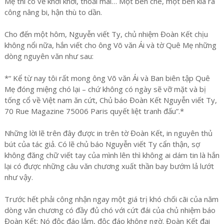
Mẹ thì có vẻ khơi khơi, thoải mái… Một bên chê, một bên kia ra
công nâng bi, hận thù to dần.
Cho đến một hôm, Nguyễn viết Ty, chủ nhiệm Đoàn Kết chịu
không nổi nữa, hắn viết cho ông Võ văn Ái và tờ Quê Mẹ những
dòng nguyên văn như sau:
*“ Kể từ nay tôi rất mong ông Võ văn Ái và Ban biên tập Quê
Mẹ đóng miệng chó lại – chứ không có ngày sẽ vỡ mặt và bị
tống cổ về Việt nam ăn cứt, Chủ báo Đoàn Kết Nguyễn viết Ty,
70 Rue Magazine 75006 Paris quyết liệt tranh đấu”.*
Những lời lẽ trên đây được in trên tờ Đoàn Kết, in nguyên thủ
bút của tác giả. Có lẽ chủ báo Nguyễn viết Ty cẩn thận, sợ
không đăng chữ viết tay của mình lên thì không ai dám tin là hắn
lại có được những câu văn chương xuất thần bay bướm lả lướt
như vậy.
Trước hết phải công nhận ngay một giá trị khó chối cãi của năm
dòng văn chương có đầy đủ chó với cứt đái của chủ nhiệm báo
Đoàn Kết: Nó độc đáo lắm, độc đáo không ngờ. Đoàn Kết đại