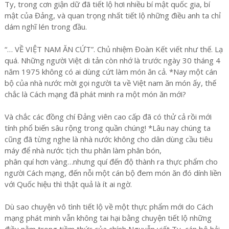
Ty, trong cơn giận dữ đã tiết lộ hơi nhiều bí mật quốc gia, bí
mật của Đảng, và quan trọng nhất tiết lộ những điều anh ta chỉ
dám nghĩ lén trong đầu.
“… VỀ VIỆT NAM ĂN CỨT”. Chủ nhiệm Đoàn Kết viết như thế. Lạ
quá. Những người Việt di tản còn nhớ là trước ngày 30 tháng 4
năm 1975 không có ai dùng cứt làm món ăn cả. *Nay một cán
bộ của nhà nước mời gọi người ta về Việt nam ăn món ấy, thế
chắc là Cách mạng đã phát minh ra một món ăn mới?
Và chắc các đồng chí Đảng viên cao cấp đã có thử cả rồi mới
tính phổ biến sâu rộng trong quần chúng! *Lâu nay chúng ta
cũng đã từng nghe là nhà nước không cho dân dùng cầu tiêu
máy để nhà nước tịch thu phân làm phân bón,
phân quí hơn vàng…nhưng quí đến độ thành ra thực phẩm cho
người Cách mạng, đến nỗi một cán bộ đem món ăn đó dính liền
với Quốc hiệu thì thật quả là ít ai ngờ.
Dù sao chuyện vô tình tiết lộ về một thực phẩm mới do Cách
mạng phát minh vẫn không tai hại bằng chuyện tiết lộ những
điều nằm trong tiềm thức của chính Nguyễn viết Ty, cán bộ hải