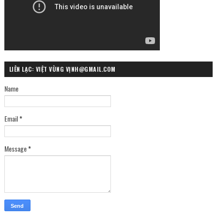
LIÊN LẠC: VIỆT VÙNG VỊNH@GMAIL.COM
Name
Email
*
Message
*