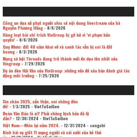
Công an dọa xử phạt người chia sẻ nội dung livestream của bà
Nguyễn Phương Hằng
- 8/6/2026
Hàng loạt bài chỉ trích VinGroup bị gỡ bỏ vì ‘vi phạm bản
quyền’
- 8/6/2026
Quy Nhơn: đất 40 năm khai vỡ và canh tác vẫn bị coi là đất
hoang
- 8/3/2026
Mạng xã hội Threads đang trở thành mối đe dọa lớn nhất của
Vingroup
- 7/29/2026
Dự án đèo Hải Vân của VinGroup: những vấn đề của bản đánh giá tác
động môi trường
- 7/25/2026
Xin chào 2025, cẩn thận, coi chừng đèn
đỏ!
- 1/3/2025
- VietTuSaiGon
Đoàn Văn Báu là ai? Phải chăng kịch bản đã lộ
dần?
- 12/30/2024
- VietTuSaiGon
Việt Nam—Nhìn lại năm 2024.
- 12/31/2024
- songchi
Kinh hãi vụ giết 11 mạng người và cái cười của kẻ thủ