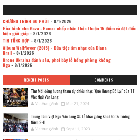
CHƯƠNG TRÌNH 60 PHÚT
- 8/1/2026
Hòa bình cho Gaza : Hamas chấp nhận thỏa thuận 15 điểm và đặt điều
kiện giải giáp
- 8/1/2026
TIN TỔNG HỢP
- 8/1/2026
Album Wallflower (2015) - Bữa tiệc âm nhạc của Diana
Krall
- 8/1/2026
Drone Ukraina đánh sâu, phơi bày lỗ hổng phòng không
Nga
- 8/1/2026
RECENT POSTS
COMMENTS
Thư Mời đồng hương tham dự chiều nhạc "Quê Hương Bỏ Lại" của TT
Việt Ngữ Văn Lang
VietVungVinh
Mar 21, 2024
Trung Tâm Việt Ngữ Văn Lang SJ: Lễ khai giảng Khoá 63 & Tưởng
Niệm 9-11
VietVungVinh
Sept 11, 2023