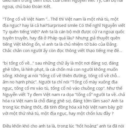
ngoại, chủ báo Đoàn Kết.
“Tống cổ về Việt Nam ”…Thế thì Việt nam là một nhà tù, một
địa ngục? hay là cả hai?Surprised smile Có thể nghĩ Nguyễn viết
Ty quên tiếng Việt? Anh ta là cán bộ mới được cử ra ngoại quốc
tuyên truyền, hay đã ở Pháp quá lâu? Nhưng giả thuyết quên
tiếng Việt không ổn, vì anh ta là chủ nhiệm tờ báo của Đảng.
Chắc chắn con người ấy còn đọc thông viết thạo tiếng mẹ đẻ…
“bị tống cổ về…” sau những chữ ấy là một nơi đáng sợ, đáng
ghê tởm, là hình phạt, là cái chốn mà con người không muốn
sống. Không ai nói “tống cổ về thiên đường, tống cổ về chỗ…
ấm no hạnh phúc”. Người ta chỉ nói “Tống cổ mày xuống địa
ngục, tống cổ mi vào tù, tống cổ nó vào chuồng cọp”. Như thế
Nguyễn viết Ty đem Việt nam ra dọa “tống cổ” người ta về...chả
hóa ra Việt nam là chỗ đáng ghê sợ, đáng tởm lắm sao? Anh ta
trong lúc thảng thốt, đã tính đồng hóa xã hội Việt nam bây giờ
với một thứ nhà tù, một địa ngục, hay một chốn lưu đầy ?
Điều khốn khó cho anh ta là, trong lúc “hốt hoảng” anh ta đã nói