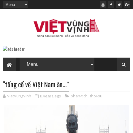
“tống cổ về Việt Nam ăn…”
VietVungVinh
8 years ago
phan-tich
,
thoi-su