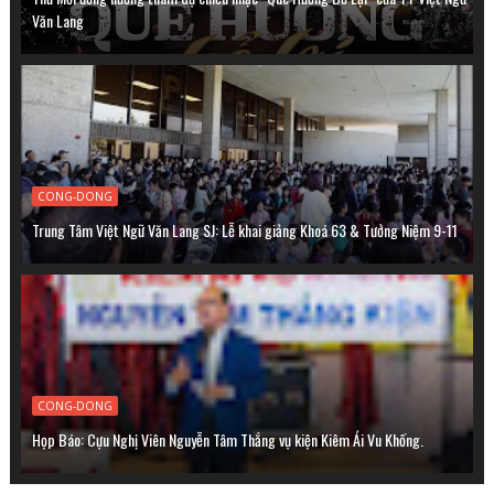
Văn Lang
CONG-DONG
Trung Tâm Việt Ngữ Văn Lang SJ: Lễ khai giảng Khoá 63 & Tưởng Niệm 9-11
CONG-DONG
Họp Báo: Cựu Nghị Viên Nguyễn Tâm Thắng vụ kiện Kiêm Ái Vu Khống.