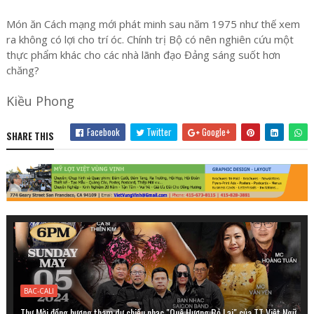
Món ăn Cách mạng mới phát minh sau năm 1975 như thế xem
ra không có lợi cho trí óc. Chính trị Bộ có nên nghiên cứu một
thực phẩm khác cho các nhà lãnh đạo Đảng sáng suốt hơn
chăng?
Kiều Phong
Facebook
Twitter
Google+
SHARE THIS
BAC-CALI
Thư Mời đồng hương tham dự chiều nhạc "Quê Hương Bỏ Lại" của TT Việt Ngữ