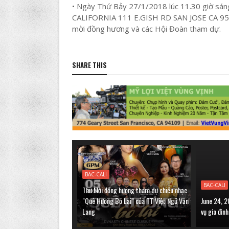
• Ngày Thứ Bảy 27/1/2018 lúc 11.30 giờ 
CALIFORNIA 111 E.GISH RD SAN JOSE CA 
mời đồng hương và các Hội Đoàn tham dự.
SHARE THIS
BAC-CALI
BAC-CALI
Thư Mời đồng hương tham dự chiều nhạc
"Quê Hương Bỏ Lại" của TT Việt Ngữ Văn
June 24, 2
Lang
vụ gia đìn