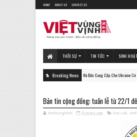
HOME
ABOUT US
CONTACT US
THỜI SỰ
TIN TỨC
SINH HOẠ
Xe Tăng Gepard Mà Đức Cung Cấp Cho Ukraine Có Thể Làm Đ
Breaking News
PHAN-TICH
Bản tin cộng đồng: tuần lễ từ 22/1 đ
VietVungVinh
9 years ago
bac-cali
,
sin