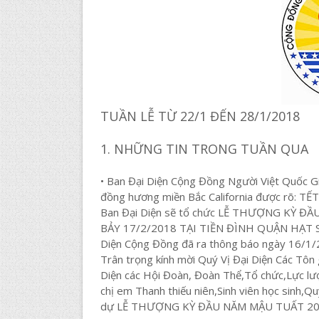
TUẦN LỄ TỪ 22/1 ĐẾN 28/1/2018
1. NHỮNG TIN TRONG TUẦN QUA
• Ban Đại Diện Cộng Đồng Người Việt Quốc Gi
đồng hương miền Bắc California được rõ: 
Ban Đại Diện sẽ tổ chức LỄ THƯỢNG KỲ 
BẢY 17/2/2018 TẠI TIỀN ĐÌNH QUẬN HẠT 
Diện Cộng Đồng đã ra thông báo ngày 16/1
Trân trọng kính mời Quý Vị Đại Diện Các Tôn
Diện các Hội Đoàn, Đoàn Thể,Tổ chức,Lực lư
chị em Thanh thiếu niên,Sinh viên học sinh,
dự LỄ THƯỢNG KỲ ĐẦU NĂM MẬU TUẤT 2