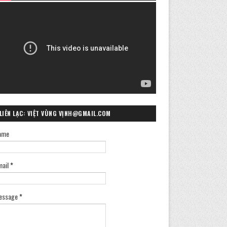
LIÊN LẠC: VIỆT VÙNG VỊNH@GMAIL.COM
ame
mail
*
essage
*