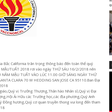
qu
a Bắc California trân trọng thông báo đến toàn thể quý
TẾT MẬUTUẤT 2018 rơi vào ngày THỨ SÁU 16/2/2018 nên
ĐẦU NĂM MẬU TUẤT VÀO LÚC 11.00 GIỜ SÁNG NGÀY THỨ
SANTA CLARA 70 W HEDDING SAN JOSE CA 95110.Ban Đại
/2018
 giáo,Quý vị Trưởng Thượng,Thân hào Nhân sĩ,Quý vị Đại
ợng,Hội Ái Hữu các Trường học,các địa phương,Quý Anh
Quý Đồng hương,Quý cơ quan truyền thong vui long đến tham
018