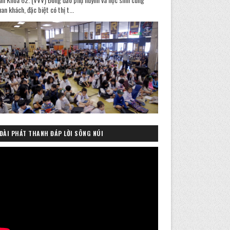
an khách, đặc biệt có thị t...
ĐÀI PHÁT THANH ĐÁP LỜI SÔNG NÚI