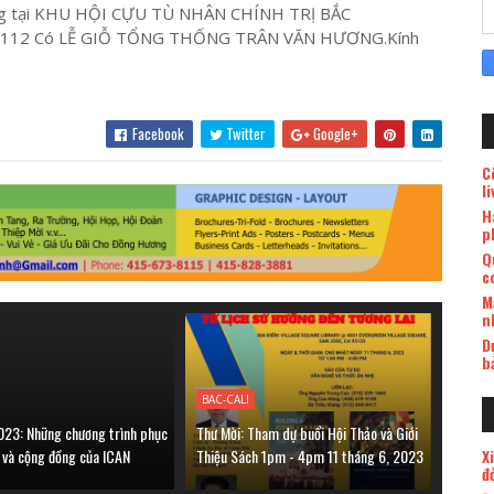
sáng tại KHU HỘI CỰU TÙ NHÂN CHÍNH TRỊ BẮC
95112 Có LỄ GIỖ TỔNG THỐNG TRÂN VĂN HƯƠNG.Kính
Facebook
Twitter
Google+
C
l
H
p
Q
c
M
n
D
b
BAC-CALI
023: Những chương trình phục
Thư Mời: Tham dự buổi Hội Thảo và Giới
X
h và cộng đồng của ICAN
Thiệu Sách 1pm - 4pm 11 tháng 6, 2023
đ