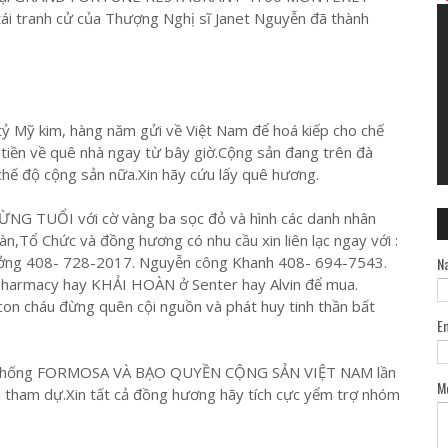
i tranh cử của Thượng Nghị sĩ Janet Nguyễn đã thành
tỷ Mỹ kim, hàng năm gửi về Việt Nam để hoá kiếp cho chế
 tiền về quê nhà ngay từ bây giờ.Cộng sản đang trên đà
chế độ cộng sản nữa.Xin hãy cứu lấy quê hương.
G TUỔI với cờ vàng ba sọc đỏ và hình các danh nhân
Tổ Chức và đồng hương có nhu cầu xin liên lạc ngay với :
ởng 408- 728-2017. Nguyễn công Khanh 408- 694-7543.
N
Pharmacy hay KHẢI HOÀN ở Senter hay Alvin để mua.
 con cháu đừng quên cội nguồn và phát huy tinh thần bất
E
nh chống FORMOSA VÀ BẠO QUYỀN CỘNG SẢN VIỆT NAM lần
M
 tham dự.Xin tất cả đồng hương hãy tích cực yểm trợ nhóm