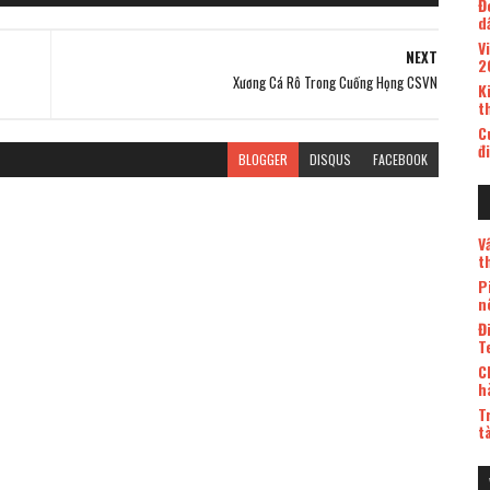
Đ
d
V
NEXT
2
Xương Cá Rô Trong Cuống Họng CSVN
K
t
C
đ
BLOGGER
DISQUS
FACEBOOK
V
t
P
n
Đ
T
C
h
T
t