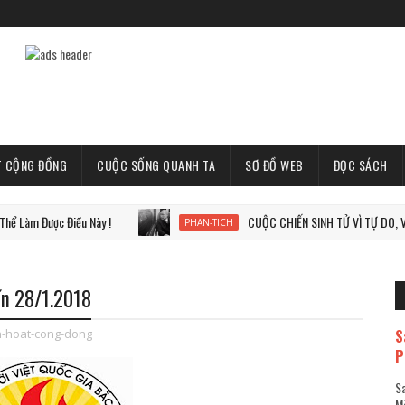
T CỘNG ĐỒNG
CUỘC SỐNG QUANH TA
SƠ ĐỒ WEB
ĐỌC SÁCH
ược Điều Này !
CUỘC CHIẾN SINH TỬ VÌ TỰ DO, VÌ THẾ GI
PHAN-TICH
ến 28/1.2018
S
h-hoat-cong-dong
P
Sa
Mã