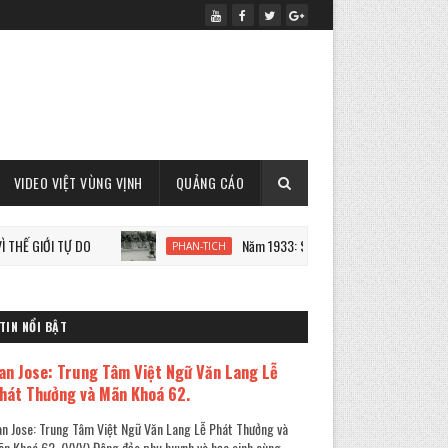
VIDEO VIỆT VÙNG VỊNH
QUẢNG CÁO
ỚI TỰ DO
Năm 1933: Staline tàn sát 7 triệu người Ukraine
PHAN-TICH
TIN NỔI BẬT
an Jose: Trung Tâm Việt Ngữ Văn Lang Lễ
hát Thưởng và Mãn Khoá 62.
n Jose: Trung Tâm Việt Ngữ Văn Lang Lễ Phát Thưởng và
n Khoá 62. (VVV) Đông đảo phụ huynh và học sinh cùng