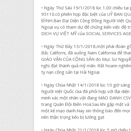
• Ngày Thứ Sáú 19/1/2018 lúc 1.00 chiều tạ
95110.có phiên họp đặc biệt của UỶ BAN
ĐÌNH.Ban Đại Diện Cộng Đồng Người Việt Quốc
Ngoại vụ có tham dự để chứng kiến việc đệ 
DỊCH VỤ VIỆT MỸ của SOCIAL SERVICES AGEN
• Ngày Thứ Bảy 13/1/2018,một phái đoàn gồ
Bắc Californi, đã xuống Nam California để
GIÁO VẬN CỦA CỘNG SẢN do Mục Sư Nguyễn cô
nghị đạt thành quả mỹ mãn. Rất hoann nghênh
tỵ nạn cộng sản tại Hải Ngoại.
• Ngày Chúa Nhật 14/1/2018 lúc 10 giờ sán
Người Việt Quốc Gia đã phối hợp với đại diệ
minh xác một nhân vật đang MẠO DANH CSVSQ
trang Quân Đội Biên Hoà.Sau khi gặp mặt và t
một kẻ mạo danh.Nay xin thông báo đến mọi
nên thận trọng kẻo bị lường gạt
• Ngày Chúa Nhật 21/1/2018 lúc 5 giờ c