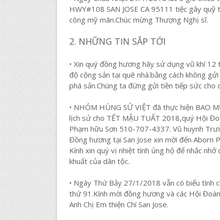
HWY#108 SAN JOSE CA 95111 tiệc gây quỹ tá
công mỹ mãn.Chúc mừng Thượng Nghị sĩ.
2. NHỮNG TIN SẮP TỚI
• Xin quý đồng hương hãy sử dụng vũ khí 12 
độ cộng sản tại quê nhà.bằng cách không gửi
phá sản.Chúng ta đừng gửi tiền tiếp sức cho 
• NHÓM HÙNG SỬ VIỆT đã thực hiện BAO MỪN
lịch sử cho TẾT MẬU TUẤT 2018,quý Hội Đoàn,
Phạm hữu Sơn 510-707-4337. Vũ huynh Trư
Đồng hương tại San Jose xin mời đến Aborn 
Kính xin quý vị nhiệt tình ủng hộ để nhắc nhở
khuất của dân tộc.
• Ngày Thứ Bảy 27/1/2018 vẫn có biểu tì
thứ 91.Kính mời đồng hương và các Hội Đoàn
Anh Chị Em thiện Chí San Jose.