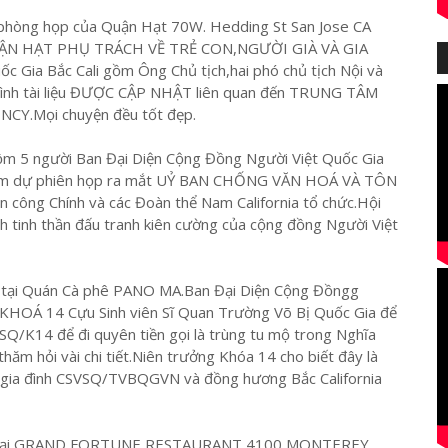
i phòng họp của Quận Hạt 70W. Hedding St San Jose CA
 QUẬN HẠT PHỤ TRÁCH VỀ TRẺ CON,NGƯỜI GIÀ VÀ GIA
 Gia Bắc Cali gồm Ông Chủ tịch,hai phó chủ tịch Nội và
trình tài liệu ĐƯỢC CẬP NHẬT liên quan đến TRUNG TÂM
CY.Mọi chuyện đều tốt đẹp.
m 5 người Ban Đại Diện Cộng Đồng Người Việt Quốc Gia
 tham dự phiên họp ra mắt UỶ BAN CHỐNG VĂN HOÁ VÀ TÔN
ng Chính và các Đoàn thể Nam California tổ chức.Hội
 tinh thần đấu tranh kiên cường của cộng đồng Người Việt
g tại Quán Cà phê PANO MA.Ban Đại Diện Cộng Đồngg
n KHOÁ 14 Cựu Sinh viên Sĩ Quan Trường Võ Bị Quốc Gia để
/K14 để đi quyên tiền gọi là trùng tu mộ trong Nghĩa
hăm hỏi vài chi tiết.Niên trưởng Khóa 14 cho biết đây là
 gia đình CSVSQ/TVBQGVN và đồng hương Bắc California
hiều tại GRAND FORTUNE RESTAURANT 4100 MONTEREY