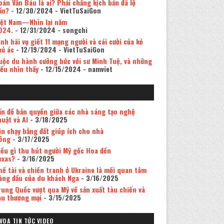
oàn Văn Báu là ai? Phải chăng kịch bản đã lộ
ần?
- 12/30/2024
- VietTuSaiGon
iệt Nam—Nhìn lại năm
024.
- 12/31/2024
- songchi
inh hãi vụ giết 11 mạng người và cái cười của kẻ
hủ ác
- 12/19/2024
- VietTuSaiGon
uộc du hành cưỡng bức với sư Minh Tuệ, và những
iều nhìn thấy
- 12/15/2024
- namviet
ấn đề bản quyền giữa các nhà sáng tạo nghệ
huật và AI
- 3/18/2025
in chạy bằng đất giúp ích cho nhà
ông
- 3/17/2025
iều gì thu hút người Mỹ gốc Hoa đến
exas?
- 3/16/2025
hế tài và chiến tranh ở Ukraine là mối quan tâm
àng đầu của du khách Nga
- 3/16/2025
rung Quốc vượt qua Mỹ về sản xuất tàu chiến và
àu thương mại
- 3/15/2025
VOA TIN TỨC VIDEO