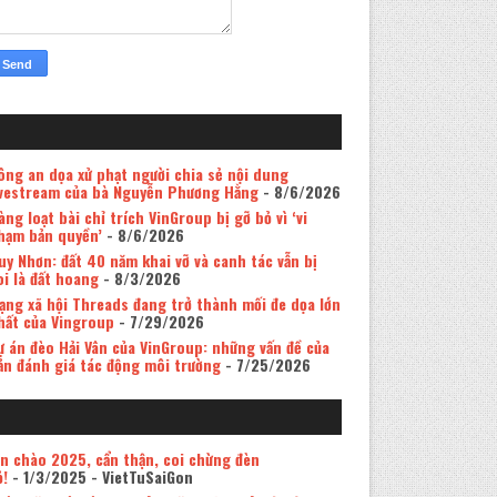
ông an dọa xử phạt người chia sẻ nội dung
ivestream của bà Nguyễn Phương Hằng
- 8/6/2026
àng loạt bài chỉ trích VinGroup bị gỡ bỏ vì ‘vi
hạm bản quyền’
- 8/6/2026
uy Nhơn: đất 40 năm khai vỡ và canh tác vẫn bị
oi là đất hoang
- 8/3/2026
ạng xã hội Threads đang trở thành mối đe dọa lớn
hất của Vingroup
- 7/29/2026
ự án đèo Hải Vân của VinGroup: những vấn đề của
ản đánh giá tác động môi trường
- 7/25/2026
in chào 2025, cẩn thận, coi chừng đèn
ỏ!
- 1/3/2025
- VietTuSaiGon