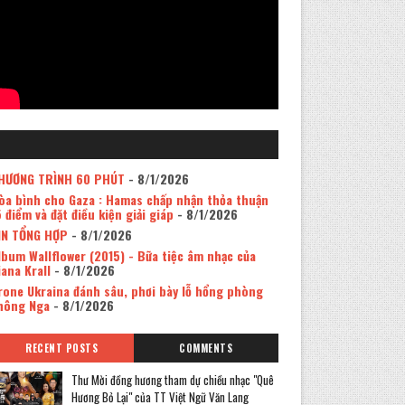
HƯƠNG TRÌNH 60 PHÚT
- 8/1/2026
òa bình cho Gaza : Hamas chấp nhận thỏa thuận
5 điểm và đặt điều kiện giải giáp
- 8/1/2026
IN TỔNG HỢP
- 8/1/2026
lbum Wallflower (2015) - Bữa tiệc âm nhạc của
iana Krall
- 8/1/2026
rone Ukraina đánh sâu, phơi bày lỗ hổng phòng
hông Nga
- 8/1/2026
RECENT POSTS
COMMENTS
Thư Mời đồng hương tham dự chiều nhạc "Quê
Hương Bỏ Lại" của TT Việt Ngữ Văn Lang