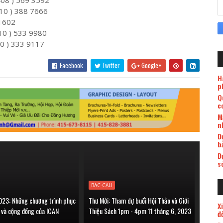
 388 7666
602
 533 9980
333 9117
Facebook
Twitter
Google+
H
p
Q
c
M
n
D
b
D
s
BAC-CALI
023: Những chương trình phục
Thư Mời: Tham dự buổi Hội Thảo và Giới
X
h và cộng đồng của ICAN
Thiệu Sách 1pm - 4pm 11 tháng 6, 2023
đ