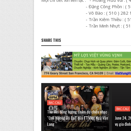
- Đặng Công Phồn : ( 510 )
- Võ Bào : ( 510 ) 282 1
- Trần Kiêm Thiều : ( 510 )
- Trần Minh Nhựt : ( 510 ) 
SHARE THIS
BAC-CALI
BAC-CALI
Thư Mời đồng hương tham dự chiều nhạc
"Quê Hương Bỏ Lại" của TT Việt Ngữ Văn
June 24, 2
Lang
vụ gia đìn