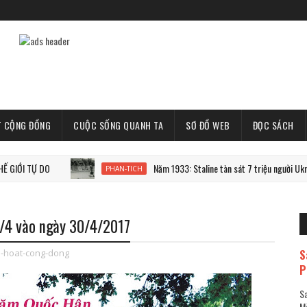
T CỘNG ĐỒNG
CUỘC SỐNG QUANH TA
SƠ ĐỒ WEB
ĐỌC SÁCH
Ự DO
Năm 1933: Staline tàn sát 7 triệu người Ukraine
PHAN-TICH
/4 vào ngày 30/4/2017
S
h-hoat-cong-dong
P
Sa
Mã