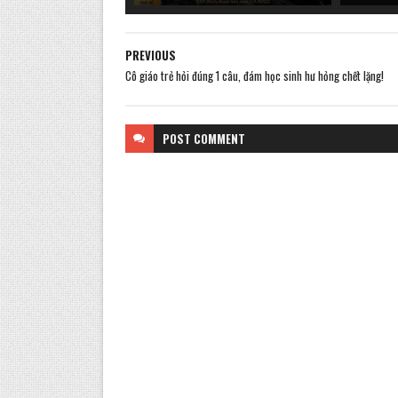
PREVIOUS
Cô giáo trẻ hỏi đúng 1 câu, đám học sinh hư hỏng chết lặng!
POST
COMMENT