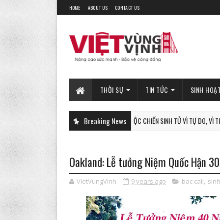
HOME
ABOUT US
CONTACT US
THỜI SỰ
TIN TỨC
SINH HOẠ
Breaking News
CUỘC CHIẾN SINH TỬ VÌ TỰ DO, VÌ THẾ GIỚI T
PHAN-TICH
Oakland: Lễ tưởng Niệm Quốc Hận 30
VietVungVinh
9 years ago
bac cali
,
sin