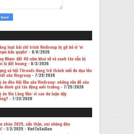
àng loạt bài chỉ trích VinGroup bị gỡ bỏ vì ‘vi
hạm bản quyền’
- 8/6/2026
uy Nhơn: đất 40 năm khai vỡ và canh tác vẫn bị
oi là đất hoang
- 8/3/2026
ạng xã hội Threads đang trở thành mối đe dọa lớn
hất của Vingroup
- 7/29/2026
ự án đèo Hải Vân của VinGroup: những vấn đề của
ản đánh giá tác động môi trường
- 7/25/2026
ự án Vin Làng Vân: vì sao dư luận dậy
óng?
- 7/23/2026
in chào 2025, cẩn thận, coi chừng đèn
ỏ!
- 1/3/2025
- VietTuSaiGon