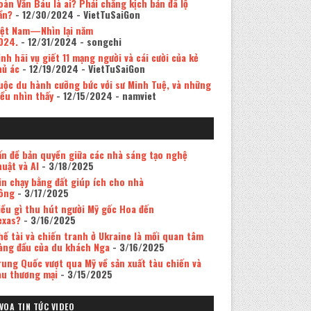
oàn Văn Báu là ai? Phải chăng kịch bản đã lộ
ần?
- 12/30/2024
- VietTuSaiGon
iệt Nam—Nhìn lại năm
024.
- 12/31/2024
- songchi
inh hãi vụ giết 11 mạng người và cái cười của kẻ
hủ ác
- 12/19/2024
- VietTuSaiGon
uộc du hành cưỡng bức với sư Minh Tuệ, và những
iều nhìn thấy
- 12/15/2024
- namviet
ấn đề bản quyền giữa các nhà sáng tạo nghệ
huật và AI
- 3/18/2025
in chạy bằng đất giúp ích cho nhà
ông
- 3/17/2025
iều gì thu hút người Mỹ gốc Hoa đến
exas?
- 3/16/2025
hế tài và chiến tranh ở Ukraine là mối quan tâm
àng đầu của du khách Nga
- 3/16/2025
rung Quốc vượt qua Mỹ về sản xuất tàu chiến và
àu thương mại
- 3/15/2025
VOA TIN TỨC VIDEO