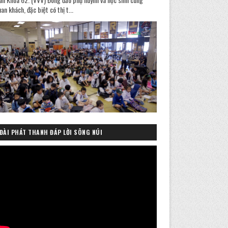
an khách, đặc biệt có thị t...
ĐÀI PHÁT THANH ĐÁP LỜI SÔNG NÚI