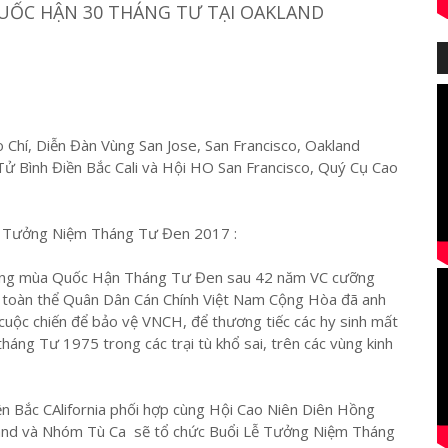
UỐC HẬN 30 THÁNG TƯ TẠI OAKLAND
Chí, Diễn Đàn Vùng San Jose, San Francisco, Oakland
Tử Bình Điền Bắc Cali và Hội HO San Francisco, Quý Cụ Cao
Lễ Tưởng Niệm Tháng Tư Đen 2017 :
trong mùa Quốc Hận Tháng Tư Đen sau 42 năm VC cưỡng
 toàn thể Quân Dân Cán Chính Việt Nam Cộng Hòa đã anh
 cuộc chiến để bảo vệ VNCH, để thương tiếc các hy sinh mất
áng Tư 1975 trong các trại tù khổ sai, trên các vùng kinh
ền Bắc CAlifornia phối hợp cùng Hội Cao Niên Diên Hồng
nd và Nhóm Tù Ca sẽ tổ chức Buổi Lễ Tưởng Niệm Tháng