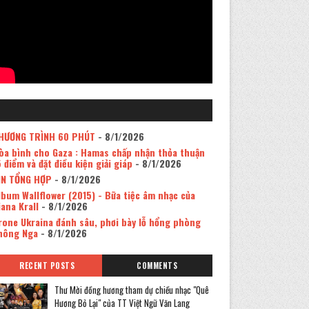
HƯƠNG TRÌNH 60 PHÚT
- 8/1/2026
òa bình cho Gaza : Hamas chấp nhận thỏa thuận
5 điểm và đặt điều kiện giải giáp
- 8/1/2026
IN TỔNG HỢP
- 8/1/2026
lbum Wallflower (2015) - Bữa tiệc âm nhạc của
iana Krall
- 8/1/2026
rone Ukraina đánh sâu, phơi bày lỗ hổng phòng
hông Nga
- 8/1/2026
RECENT POSTS
COMMENTS
Thư Mời đồng hương tham dự chiều nhạc "Quê
Hương Bỏ Lại" của TT Việt Ngữ Văn Lang