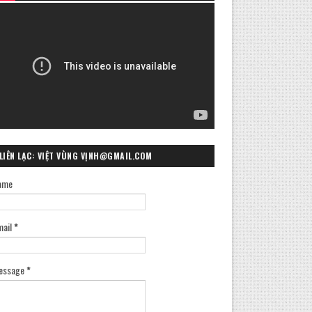
LIÊN LẠC: VIỆT VÙNG VỊNH@GMAIL.COM
ame
mail
*
essage
*