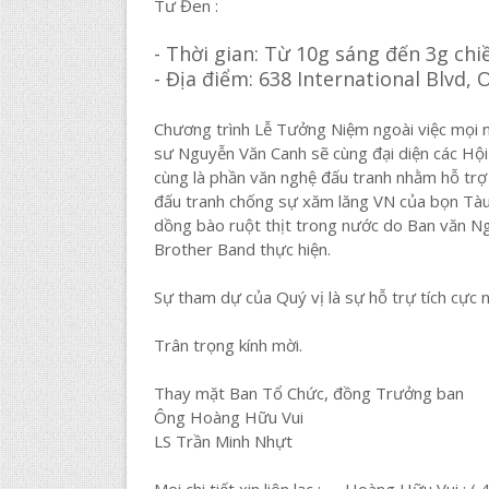
Tư Đen :
- Thời gian: Từ 10g sáng đến 3g chi
- Địa điểm: 638 International Blvd,
Chương trình Lễ Tưởng Niệm ngoài việc mọi 
sư Nguyễn Văn Canh sẽ cùng đại diện các Hội
cùng là phần văn nghệ đấu tranh nhằm hỗ tr
đấu tranh chống sự xăm lăng VN của bọn Tàu 
dồng bào ruột thịt trong nước do Ban văn Ng
Brother Band thực hiện.
Sự tham dự của Quý vị là sự hỗ trự tích cực 
Trân trọng kính mời.
Thay mặt Ban Tổ Chức, đồng Trưởng ban
Ông Hoàng Hữu Vui
LS Trần Minh Nhựt
Mọi chi tiết xin liên lạc : - Hoàng Hữu Vui : 