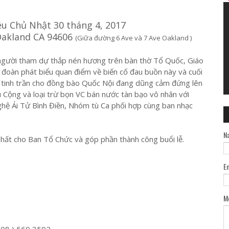
ều Chủ Nhật 30 tháng 4, 2017
 Oakland CA 94606
(Giữa đường 6 Ave và 7 Ave Oakland )
người tham dự thắp nén hương trên bàn thờ Tổ Quốc, Giáo
 đoàn phát biểu quan điểm về biến cố đau buồn này và cuối
ợ tinh trần cho đồng bào Quốc Nội đang dũng cảm đứng lên
Cộng và loại trừ bọn VC bán nước tàn bạo vô nhân với
hệ Ái Tử Bình Điền, Nhóm tù Ca phối hợp cùng ban nhạc
N
nhất cho Ban Tổ Chức và góp phần thành công buổi lễ.
E
M
( 408 ) 569 3592