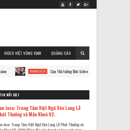
VIDEO VIỆT VÙNG VỊNH
QUẢNG CÁO
Cựu Thủ tướng Đức Schroeder và chiến tranh Ukraine
PHAN-TICH
TIN NỔI BẬT
an Jose: Trung Tâm Việt Ngữ Văn Lang Lễ
hát Thưởng và Mãn Khoá 62.
n Jose: Trung Tâm Việt Ngữ Văn Lang Lễ Phát Thưởng và
n Khoá 62. (VVV) Đông đảo phụ huynh và học sinh cùng