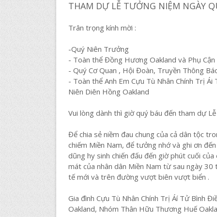
THAM DỰ LỄ TƯỞNG NIỆM NGÀY Q
Trân trọng kính mời :
-Quý Niên Trưởng
- Toàn thể Đồng Hương Oakland và Phụ Cận
- Quý Cơ Quan , Hội Đoàn, Truyền Thông Báo 
- Toàn thể Anh Em Cựu Tù Nhân Chính Trị Ái 
Niên Diên Hồng Oakland
Vui lòng dành thì giờ quý báu đến tham dự 
Để chia sẻ niềm đau chung của cả dân tộc 
chiếm Miền Nam, để tưởng nhớ và ghi ơn đến
dũng hy sinh chiến đấu đến giờ phút cuối của
mát của nhân dân Miền Nam từ sau ngày 30 th
tế mới và trên đường vượt biên vượt biển .
Gia đình Cựu Tù Nhân Chính Trị Áí Tử Bình Đi
Oakland, Nhóm Thân Hữu Thương Huế Oakla