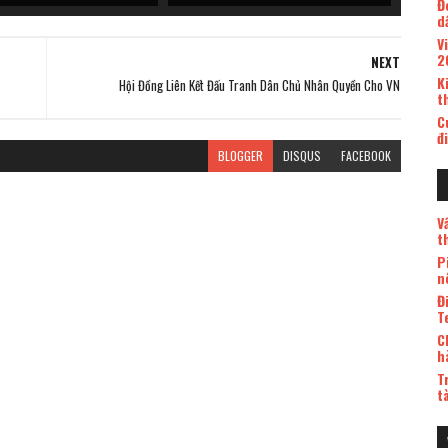
Đ
d
V
2
NEXT
K
Hội Đồng Liên Kết Đấu Tranh Dân Chủ Nhân Quyền Cho VN
t
C
đ
BLOGGER
DISQUS
FACEBOOK
V
t
P
n
Đ
T
C
h
T
t