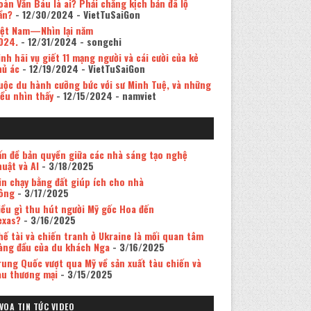
oàn Văn Báu là ai? Phải chăng kịch bản đã lộ
ần?
- 12/30/2024
- VietTuSaiGon
iệt Nam—Nhìn lại năm
024.
- 12/31/2024
- songchi
inh hãi vụ giết 11 mạng người và cái cười của kẻ
hủ ác
- 12/19/2024
- VietTuSaiGon
uộc du hành cưỡng bức với sư Minh Tuệ, và những
iều nhìn thấy
- 12/15/2024
- namviet
ấn đề bản quyền giữa các nhà sáng tạo nghệ
huật và AI
- 3/18/2025
in chạy bằng đất giúp ích cho nhà
ông
- 3/17/2025
iều gì thu hút người Mỹ gốc Hoa đến
exas?
- 3/16/2025
hế tài và chiến tranh ở Ukraine là mối quan tâm
àng đầu của du khách Nga
- 3/16/2025
rung Quốc vượt qua Mỹ về sản xuất tàu chiến và
àu thương mại
- 3/15/2025
VOA TIN TỨC VIDEO