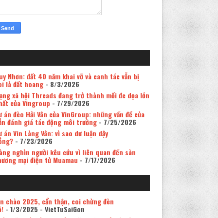
uy Nhơn: đất 40 năm khai vỡ và canh tác vẫn bị
oi là đất hoang
- 8/3/2026
ạng xã hội Threads đang trở thành mối đe dọa lớn
hất của Vingroup
- 7/29/2026
ự án đèo Hải Vân của VinGroup: những vấn đề của
ản đánh giá tác động môi trường
- 7/25/2026
ự án Vin Làng Vân: vì sao dư luận dậy
óng?
- 7/23/2026
àng nghìn người kêu cứu vì liên quan đến sàn
hương mại điện tử Muamau
- 7/17/2026
in chào 2025, cẩn thận, coi chừng đèn
ỏ!
- 1/3/2025
- VietTuSaiGon