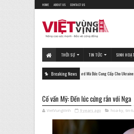
HOME
ABOUT US
CONTACT US
THỜI SỰ
TIN TỨC
SINH HOẠ
Xe Tăng Gepard Mà Đức Cung Cấp Cho Ukraine Có Thể Là
Breaking News
PHAN-TICH
Cố vấn Mỹ: Đến lúc cứng rắn với Nga
VietVungVinh
9 years ago
hoa-ky
,
tin-t