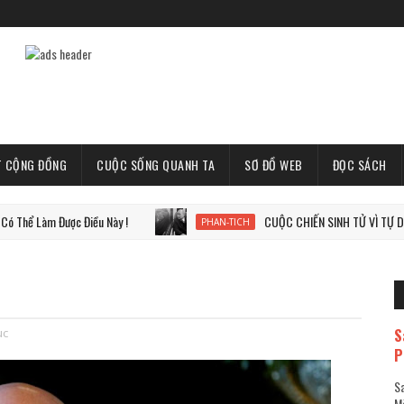
T CỘNG ĐỒNG
CUỘC SỐNG QUANH TA
SƠ ĐỒ WEB
ĐỌC SÁCH
m Được Điều Này !
CUỘC CHIẾN SINH TỬ VÌ TỰ DO, VÌ THẾ
PHAN-TICH
S
uc
P
Sa
Mã