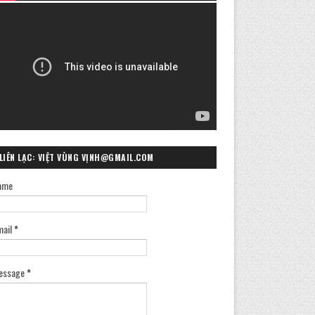
LIÊN LẠC: VIỆT VÙNG VỊNH@GMAIL.COM
ame
mail
*
essage
*