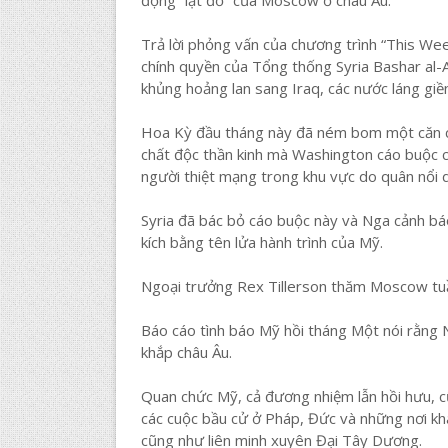
Trả lời phỏng vấn của chương trình “This We
chính quyền của Tổng thống Syria Bashar al-
khủng hoảng lan sang Iraq, các nước láng giề
Hoa Kỳ đầu tháng này đã ném bom một căn cứ
chất độc thần kinh mà Washington cáo buộc c
người thiệt mạng trong khu vực do quân nổi 
Syria đã bác bỏ cáo buộc này và Nga cảnh bá
kích bằng tên lửa hành trình của Mỹ.
Ngoại trưởng Rex Tillerson thăm Moscow tuần
Báo cáo tình báo Mỹ hồi tháng Một nói rằng
khắp châu Âu.
Quan chức Mỹ, cả đương nhiệm lẫn hồi hưu, 
các cuộc bầu cử ở Pháp, Đức và những nơi k
cũng như liên minh xuyên Đại Tây Dương.