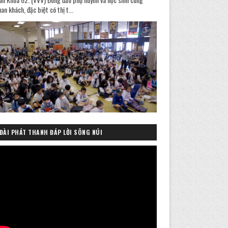
an khách, đặc biệt có thị t...
ĐÀI PHÁT THANH ĐÁP LỜI SÔNG NÚI