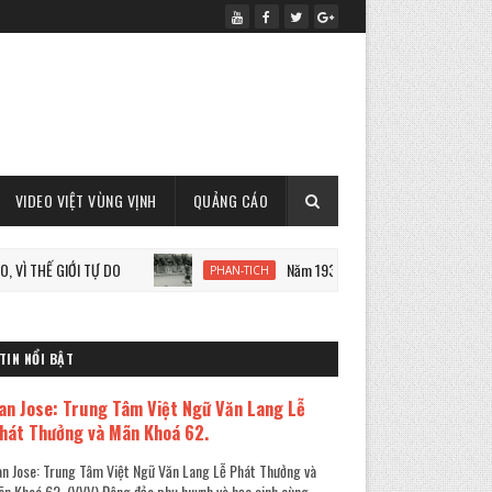
VIDEO VIỆT VÙNG VỊNH
QUẢNG CÁO
 GIỚI TỰ DO
Năm 1933: Staline tàn sát 7 triệu người Ukrai
PHAN-TICH
TIN NỔI BẬT
an Jose: Trung Tâm Việt Ngữ Văn Lang Lễ
hát Thưởng và Mãn Khoá 62.
n Jose: Trung Tâm Việt Ngữ Văn Lang Lễ Phát Thưởng và
n Khoá 62. (VVV) Đông đảo phụ huynh và học sinh cùng