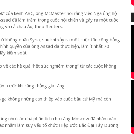
ek” của kênh ABC, ông McMaster nói rằng việc Nga ủng hộ
Assad đã làm trầm trọng cuộc nội chiến và gây ra một cuộc
ng và cả châu Âu, theo Reuters.
 không quân Syria, sau khi xảy ra một cuộc tấn công bằng
hính quyền của ông Assad đã thực hiện, làm ít nhất 70
dậy kiểm soát.
o về các hệ quả “hết sức nghiêm trọng” từ các cuộc không
 trước khi căng thẳng gia tăng.
 Nga không những can thiệp vào cuộc bầu cử Mỹ mà còn
cũng như các nhà phân tích cho rằng Moscow đã nhắm vào
hác nhằm làm suy yếu tổ chức Hiệp ước Bắc Đại Tây Dương