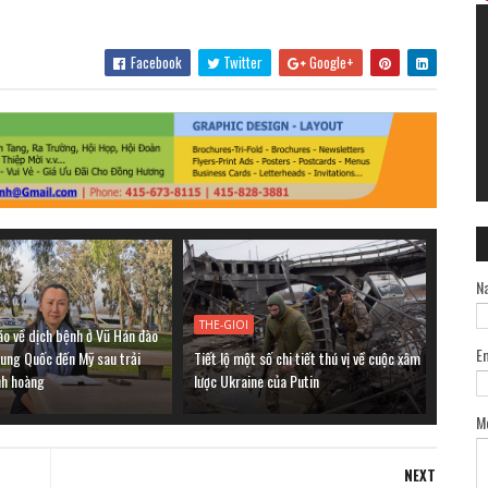
Facebook
Twitter
Google+
N
THE-GIOI
áo về dịch bệnh ở Vũ Hán đào
E
rung Quốc đến Mỹ sau trải
Tiết lộ một số chi tiết thú vị về cuộc xâm
nh hoàng
lược Ukraine của Putin
M
NEXT