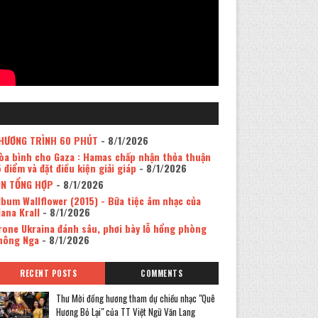
HƯƠNG TRÌNH 60 PHÚT
- 8/1/2026
òa bình cho Gaza : Hamas chấp nhận thỏa thuận
5 điểm và đặt điều kiện giải giáp
- 8/1/2026
IN TỔNG HỢP
- 8/1/2026
lbum Wallflower (2015) - Bữa tiệc âm nhạc của
iana Krall
- 8/1/2026
rone Ukraina đánh sâu, phơi bày lỗ hổng phòng
hông Nga
- 8/1/2026
RECENT POSTS
COMMENTS
Thư Mời đồng hương tham dự chiều nhạc "Quê
Hương Bỏ Lại" của TT Việt Ngữ Văn Lang