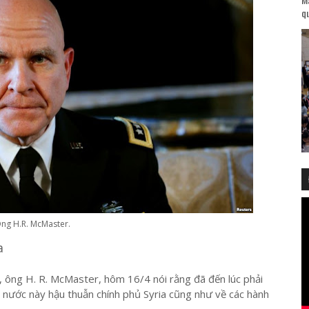
qu
ng H.R. McMaster.
a
, ông H. R. McMaster, hôm 16/4 nói rằng đã đến lúc phải
 nước này hậu thuẫn chính phủ Syria cũng như về các hành