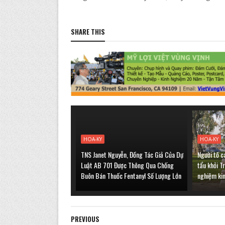
SHARE THIS
HOA-KY
HOA-KY
TNS Janet Nguyễn, Đồng Tác Giả Của Dự
Người tố c
Luật AB 701 Được Thông Qua Chống
tẩu khỏi T
Buôn Bán Thuốc Fentanyl Số Lượng Lớn
nghiệm ki
PREVIOUS