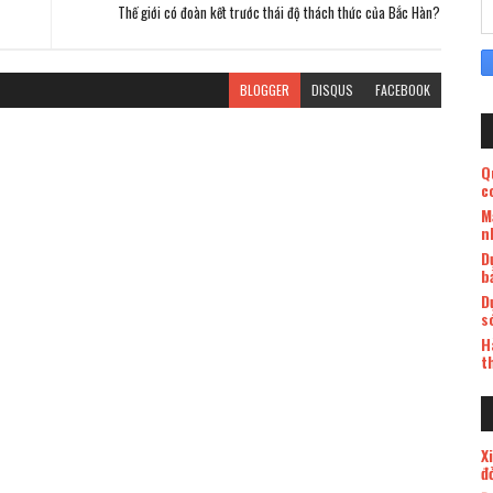
Thế giới có đoàn kết trước thái độ thách thức của Bắc Hàn?
BLOGGER
DISQUS
FACEBOOK
Q
c
M
n
D
b
D
s
H
t
X
đ