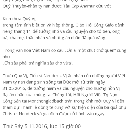
Quý Thuyền-nhân tỵ nạn được Tàu Cap Anamur cứu vớt
Kính thưa Quý Vị,
trong tâm tình biết ơn và hiệp thông, Giáo Hội Công Giáo dành
riêng tháng 11 để tưởng nhớ và cầu nguyện cho tổ tiên, ông
bà, cha mẹ, thân nhân và những ân nhân đã quá vãng.
Trong văn hóa Việt Nam có câu „Ơn ai một chút chớ quên“ cũng
như
„Ơn sâu phải trả nghĩa sâu cho vừa“.
Thưa Quý Vị, Tiến sĩ Neudeck, Vị ân nhân của những người Việt
Nam tỵ nạn đang sinh sống tại Đức mới từ trần ngày
31.05.2016, để tưởng niệm và cầu nguyện cho hương hồn Vị
đại ân nhân của chúng ta. Chúng tôi, Hội Người Việt Tỵ Nạn
Cộng Sản tại Mönchengladbach trân trọng kính mời Quý Vị đến
tham dự Thánh lễ đồng tế cùng với sự hiện diện của bà quả phụ
Christel Neudeck và gia đình được cử hành vào ngày:
Thứ Bảy 5.11.2016, lúc 15 giờ 00