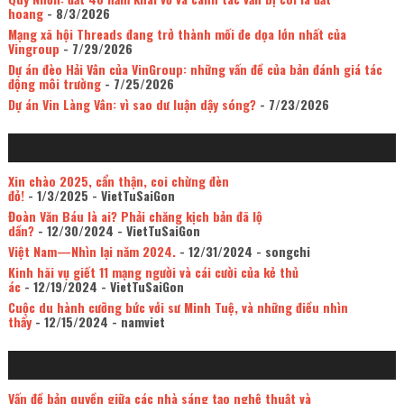
hoang
- 8/3/2026
Mạng xã hội Threads đang trở thành mối đe dọa lớn nhất của
Vingroup
- 7/29/2026
Dự án đèo Hải Vân của VinGroup: những vấn đề của bản đánh giá tác
động môi trường
- 7/25/2026
Dự án Vin Làng Vân: vì sao dư luận dậy sóng?
- 7/23/2026
Xin chào 2025, cẩn thận, coi chừng đèn
đỏ!
- 1/3/2025
- VietTuSaiGon
Đoàn Văn Báu là ai? Phải chăng kịch bản đã lộ
dần?
- 12/30/2024
- VietTuSaiGon
Việt Nam—Nhìn lại năm 2024.
- 12/31/2024
- songchi
Kinh hãi vụ giết 11 mạng người và cái cười của kẻ thủ
ác
- 12/19/2024
- VietTuSaiGon
Cuộc du hành cưỡng bức với sư Minh Tuệ, và những điều nhìn
thấy
- 12/15/2024
- namviet
Vấn đề bản quyền giữa các nhà sáng tạo nghệ thuật và