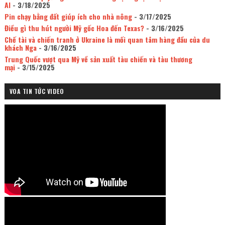
AI
- 3/18/2025
Pin chạy bằng đất giúp ích cho nhà nông
- 3/17/2025
Điều gì thu hút người Mỹ gốc Hoa đến Texas?
- 3/16/2025
Chế tài và chiến tranh ở Ukraine là mối quan tâm hàng đầu của du
khách Nga
- 3/16/2025
Trung Quốc vượt qua Mỹ về sản xuất tàu chiến và tàu thương
mại
- 3/15/2025
VOA TIN TỨC VIDEO