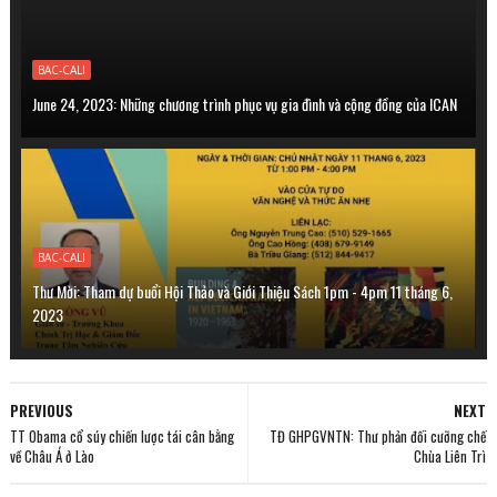
BAC-CALI
June 24, 2023: Những chương trình phục vụ gia đình và cộng đồng của ICAN
BAC-CALI
Thư Mời: Tham dự buổi Hội Thảo và Giới Thiệu Sách 1pm - 4pm 11 tháng 6,
2023
PREVIOUS
NEXT
TT Obama cổ súy chiến lược tái cân bằng
TĐ GHPGVNTN: Thư phản đối cưỡng chế
về Châu Á ở Lào
Chùa Liên Trì