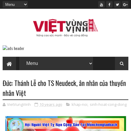
Đức: Thánh Lễ cho TS Neudeck, ân nhân của thuyền
nhân Việt
VietVungVinh
10 years ago
khap-noi
,
sinh-hoat-cong-dong